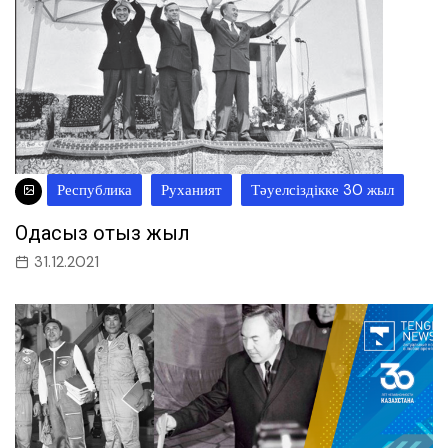
Республика
Руханият
Тәуелсіздікке 30 жыл
Одақсыз отыз жыл
31.12.2021