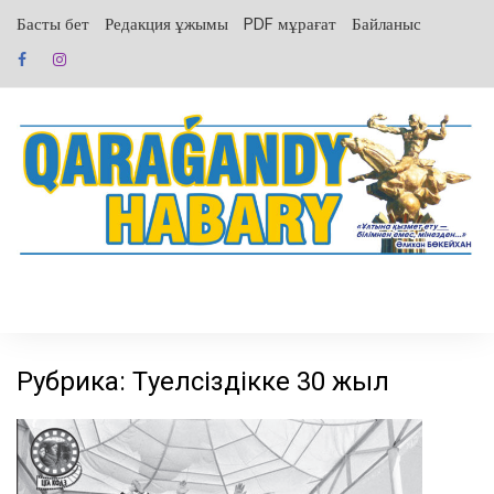
перейти
Басты бет
Редакция ұжымы
PDF мұрағат
Байланыс
к
содержанию
Рубрика:
Тәуелсіздікке 30 жыл