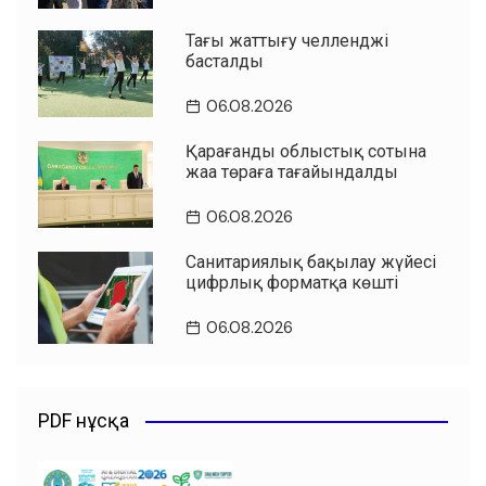
Таңғы жаттығу челленджі
басталды
06.08.2026
Қарағанды облыстық сотына
жаңа төраға тағайындалды
06.08.2026
Санитариялық бақылау жүйесі
цифрлық форматқа көшті
06.08.2026
PDF нұсқа