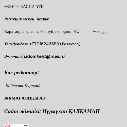
«КЕНТ» БАСПА ҮЙІ
Редакция мекен-жайы:
Қарағанды қаласы, Республика даңғ., 40, 7-кеңсе.
Телефондар:
+77016246685
(Редактор)
Э-почта: izdomkent@mail.ru
Бас редактор:
Көбенова Құралай
ЖҰМАҒАЛИҚЫЗЫ
Сайт әкімшісі: Нұрмұхан ҚАЛҚАМАН