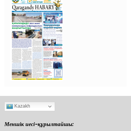
Kazakh
Меншік иесі-құрылтайшы: