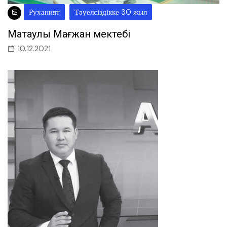
Руханият
Тәуелсіздікке 30 жыл
Мақтаулы Мағжан мектебі
10.12.2021