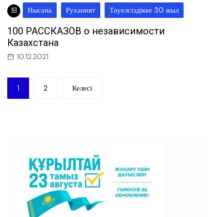
Нысана
Руханият
Тәуелсіздікке 30 жыл
100 РАССКАЗОВ о независимости
Казахстана
10.12.2021
Пагинация
1
2
Келесі
записей