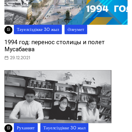
Тәуелсіздікке 30 жыл
Әлеумет
1994 год: перенос столицы и полет
Мусабаева
29.12.2021
Руханият
Тәуелсіздікке 30 жыл