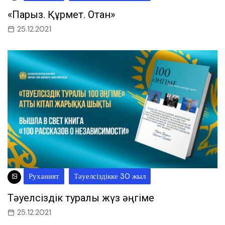
«Парыз. Құрмет. Отан»
25.12.2021
Руханият
Тәуелсіздікке 30 жыл
Тәуелсіздік туралы жүз әңгіме
25.12.2021