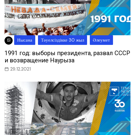
Нысана
Тәуелсіздікке 30 жыл
Әлеумет
1991 год: выборы президента, развал СССР
и возвращение Наурыза
29.12.2021