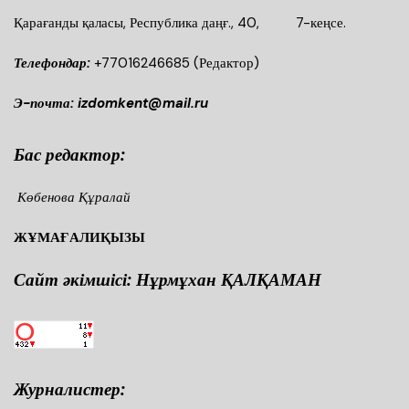
Қарағанды қаласы, Республика даңғ., 40, 7-кеңсе.
Телефондар:
+77016246685
(Редактор)
Э-почта: izdomkent@mail.ru
Бас редактор:
Көбенова Құралай
ЖҰМАҒАЛИҚЫЗЫ
Сайт әкімшісі: Нұрмұхан ҚАЛҚАМАН
Журналистер: