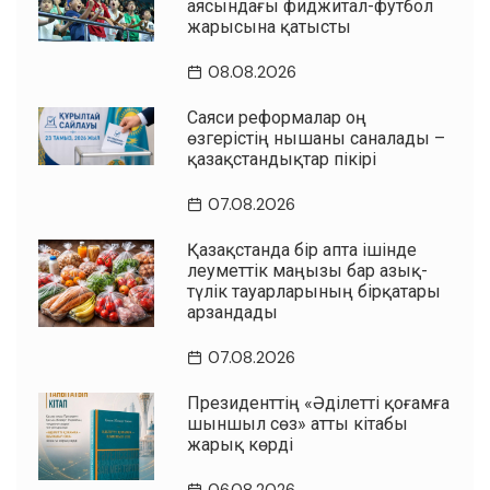
аясындағы фиджитал-футбол
жарысына қатысты
08.08.2026
Саяси реформалар оң
өзгерістің нышаны саналады –
қазақстандықтар пікірі
07.08.2026
Қазақстанда бір апта ішінде
әлеуметтік маңызы бар азық-
түлік тауарларының бірқатары
арзандады
07.08.2026
Президенттің «Әділетті қоғамға
шыншыл сөз» атты кітабы
жарық көрді