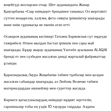
кеңейтуді жоспарлап отыр. Шет ауданындағы Жанар
Қаңтарбаева «Сыр өнімдері» брендімен танымал. Ол жергілікті
сүттен моцарелла, халуми, фета сияқты ірімшіктер шығарады
және өнім сұранысқа ие екенін атап өтті.
Осакаров ауданының кәсіпкері Татьяна Барковская сүт өңдеуде
тәжірибелі. Өткен жылдан бастап ірімшік пен сары май
шығарады. Бұқар жырау ауданының Үштөбе ауылынан ALAQAI
бренді ет пен сүзбеден жасалған дәмді жартылай фабрикаттар
ұсынды.
Қарағандылық Лаура Жаңабаева табиғи тұнбалар мен қолдан
жасалған сабындар шығарады, ал Любовь Величко табиғи
материалдардан әшекейлер мен суреттер жасауда.
Көрмеге қатысушылардың өнімдері мұқият зерттеліп,
сарапшылар тобы ең үздік 10 тауарды таңдады. Алдағы