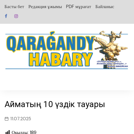
перейти
Басты бет
Редакция ұжымы
PDF мұрағат
Байланыс
к
содержанию
Аймақтың 10 үздік тауары
11.07.2025
Оқылды:
189