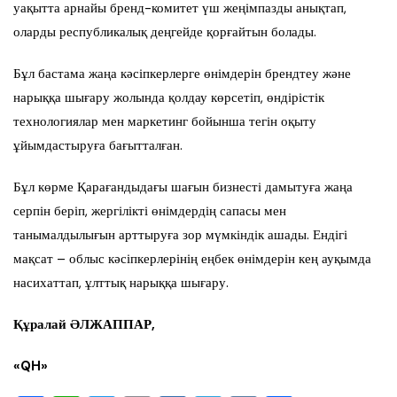
уақытта арнайы бренд-комитет үш жеңімпазды анықтап,
оларды республикалық деңгейде қорғайтын болады.
Бұл бастама жаңа кәсіпкерлерге өнімдерін брендтеу және
нарыққа шығару жолында қолдау көрсетіп, өндірістік
технологиялар мен маркетинг бойынша тегін оқыту
ұйымдастыруға бағытталған.
Бұл көрме Қарағандыдағы шағын бизнесті дамытуға жаңа
серпін беріп, жергілікті өнімдердің сапасы мен
танымалдылығын арттыруға зор мүмкіндік ашады. Ендігі
мақсат – облыс кәсіпкерлерінің еңбек өнімдерін кең ауқымда
насихаттап, ұлттық нарыққа шығару.
Құралай ӘЛЖАППАР,
«
QH
»