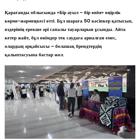
Қарағанды облысында «Бір ауыл – бір өнім» өңірлік
көрме-жәрмеңкесі өтті. Бұл шараға 50 кәсіпкер қатысып,
өздерінің ерекше әрі сапалы тауарларын ұсынды. Айта
кетер жайт, бұл өнімдер тек саудаға арналған емес,
олардың әрқайсысы – болашақ брендтердің
қалыптасуына бастар жол.