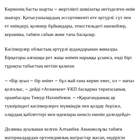
Көрменің басты шарты – жергілікті шикізатқа негізделген өнім
шығару. Қатысушылардың ассортименті өте әртүрлі: сүт пен
ет өнімдері, қолөнер бұйымдары, этностильдегі әшекейлер,
керамика, табиғи сабын және тағы басқалар.
Кәсіпкерлер облыстың әртүрлі аудандарынан жиналды.
Бірқатары алғашқы рет жаңа өнімін нарыққа ұсынса, енді бірі
тұрақты табыстың негізін қалаған.
– «Бір ауыл – бір өнім» – бұл жай ғана көрме емес, ол – нағыз
қозғалыс, – дейді «Атамекен» ҰКП басқарма төрағасының
орынбасары Тимур Нахипбеков. – «Қарағандының әр
түкпіріндегі кәсіпкерлерге мүмкіндік пен қолдау берілсе,
олардың қабілеттері мен идеялары шексіз екенін дәлелдейді».
Долинка ауылынан келген Алтынбек Аманжолұлы табиғи
материалдардан ортопедиялық матрастар жасап, өндірісін