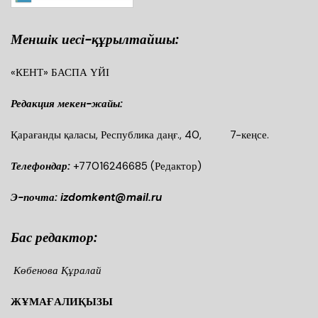
Меншік иесі-құрылтайшы:
«КЕНТ» БАСПА ҮЙІ
Редакция мекен-жайы:
Қарағанды қаласы, Республика даңғ., 40, 7-кеңсе.
Телефондар:
+77016246685
(Редактор)
Э-почта: izdomkent@mail.ru
Бас редактор:
Көбенова Құралай
ЖҰМАҒАЛИҚЫЗЫ