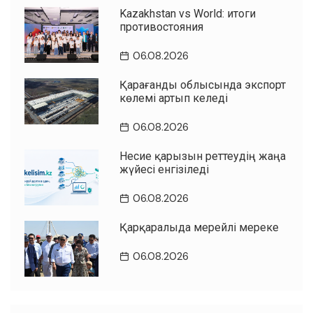
Kazakhstan vs World: итоги
противостояния
06.08.2026
Қарағанды облысында экспорт
көлемі артып келеді
06.08.2026
Несие қарызын реттеудің жаңа
жүйесі енгізіледі
06.08.2026
Қарқаралыда мерейлі мереке
06.08.2026