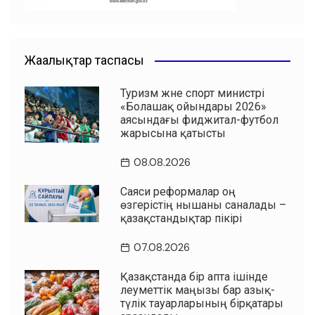
Жаңалықтар таспасы
Туризм және спорт министрі
«Болашақ ойындары 2026»
аясындағы фиджитал-футбол
жарысына қатысты
08.08.2026
Саяси реформалар оң
өзгерістің нышаны саналады –
қазақстандықтар пікірі
07.08.2026
Қазақстанда бір апта ішінде
әлеуметтік маңызы бар азық-
түлік тауарларының бірқатары