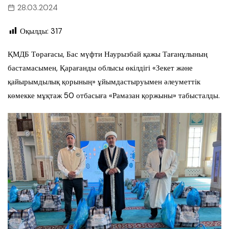
28.03.2024
Оқылды:
317
ҚМДБ Төрағасы, Бас мүфти Наурызбай қажы Тағанұлының
бастамасымен, Қарағанды облысы өкілдігі «Зекет және
қайырымдылық қорының» ұйымдастыруымен әлеуметтік
көмекке мұқтаж 50 отбасыға «Рамазан қоржыны» табысталды.