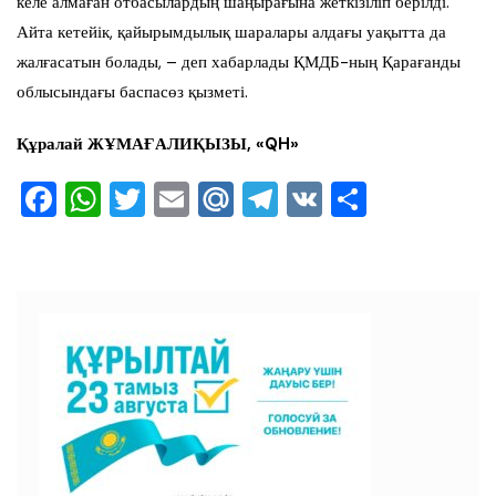
келе алмаған отбасылардың шаңырағына жеткізіліп берілді.
Айта кетейік, қайырымдылық шаралары алдағы уақытта да
жалғасатын болады, – деп хабарлады ҚМДБ-ның Қарағанды
облысындағы баспасөз қызметі.
Құралай ЖҰМАҒАЛИҚЫЗЫ,
«QH»
F
W
T
E
M
T
V
О
a
h
wi
m
ai
el
K
тп
c
at
tt
ai
l.R
e
ра
e
s
er
l
u
gr
ви
b
A
a
ть
o
p
m
o
p
k