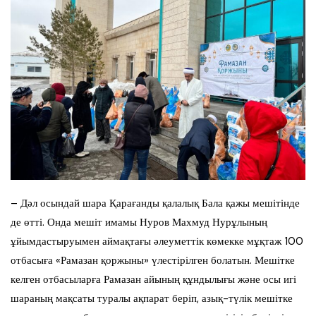
– Дәл осындай шара Қарағанды қалалық Бала қажы мешітінде
де өтті. Онда мешіт имамы Нуров Махмуд Нурұлының
ұйымдастыруымен аймақтағы әлеуметтік көмекке мұқтаж 100
отбасыға «Рамазан қоржыны» үлестірілген болатын. Мешітке
келген отбасыларға Рамазан айының құндылығы және осы игі
шараның мақсаты туралы ақпарат беріп, азық-түлік мешітке