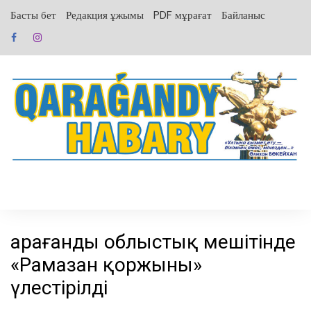
перейти
Басты бет
Редакция ұжымы
PDF мұрағат
Байланыс
к
содержанию
Қарағанды облыстық мешітінде
«Рамазан қоржыны»
үлестірілді