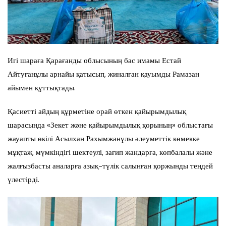
Игі шараға Қарағанды облысының бас имамы Естай
Айтуғанұлы арнайы қатысып, жиналған қауымды Рамазан
айымен құттықтады.
Қасиетті айдың құрметіне орай өткен қайырымдылық
шарасында «Зекет және қайырымдылық қорының» облыстағы
жауапты өкілі Асылхан Рахымжанұлы әлеуметтік көмекке
мұқтаж, мүмкіндігі шектеулі, зағип жандарға, көпбалалы және
жалғызбасты аналарға азық-түлік салынған қоржынды теңдей
үлестірді.