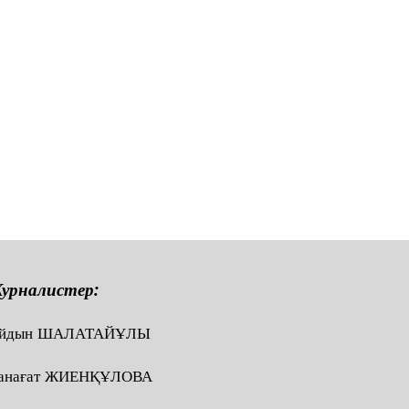
урналистер:
йдын ШАЛАТАЙҰЛЫ
анағат ЖИЕНҚҰЛОВА