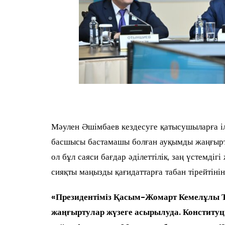
Мәулен Әшімбаев кездесуге қатысушыларға іл
басшысы бастамашы болған ауқымды жаңғыртул
ол бұл саяси бағдар әділеттілік, заң үстемдіг
сияқты маңызды қағидаттарға табан тірейтінін
«Президентіміз Қасым-Жомарт Кемелұлы Т
жаңғыртулар жүзеге асырылуда. Конституция