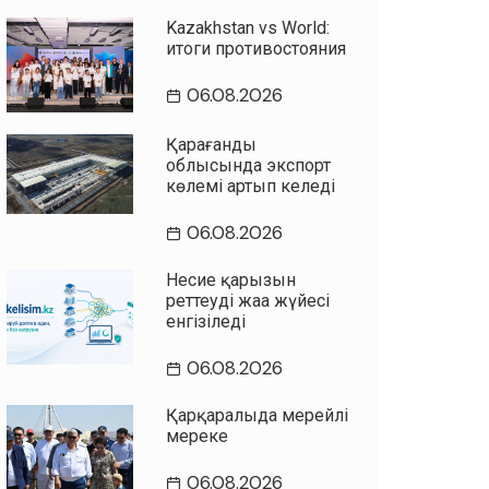
Kazakhstan vs World:
итоги противостояния
06.08.2026
Қарағанды
облысында экспорт
көлемі артып келеді
06.08.2026
Несие қарызын
реттеудің жаңа жүйесі
енгізіледі
06.08.2026
Қарқаралыда мерейлі
мереке
06.08.2026