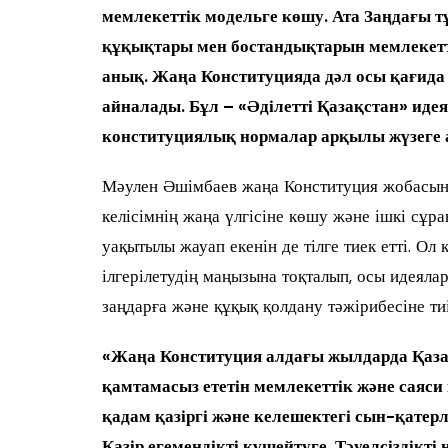
мемлекеттік модельге көшу. Ата Заңдағы т
құқықтары мен бостандықтарын мемлекетті
анық. Жаңа Конституцияда дәл осы қағида
айналады. Бұл – «Әділетті Қазақстан» иде
конституциялық нормалар арқылы жүзеге а
Мәулен Әшімбаев жаңа Конституция жобасын 
келісімнің жаңа үлгісіне көшу және ішкі сұр
уақытылы жауап екенін де тілге тиек етті. О
ілгерілетудің маңызына тоқталып, осы идеяла
заңдарға және құқық қолдану тәжірибесіне тиі
«Жаңа Конституция алдағы жылдарда Қазақс
қамтамасыз ететін мемлекеттік және саяс
қадам қазіргі және келешектегі сын-қатерл
Қазір егемендікті күшейтуге, Тәуелсіздікті