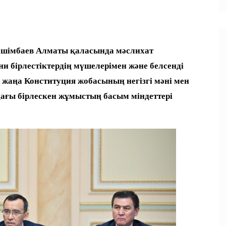
шімбаев Алматы қаласында мәслихат
и бірлестіктердің мүшелерімен және белсенді
 жаңа Конституция жобасының негізгі мәні мен
ағы бірлескен жұмыстың басым міндеттері