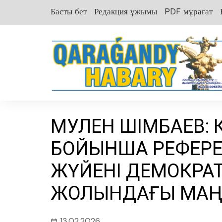
перейти
Басты бет
Редакция ұжымы
PDF мұрағат
к
содержанию
МӘУЛЕН ӘШІМБАЕВ:
БОЙЫНША РЕФЕРЕ
ЖҮЙЕНІ ДЕМОКРА
ЖОЛЫНДАҒЫ МАҢ
13.02.2026