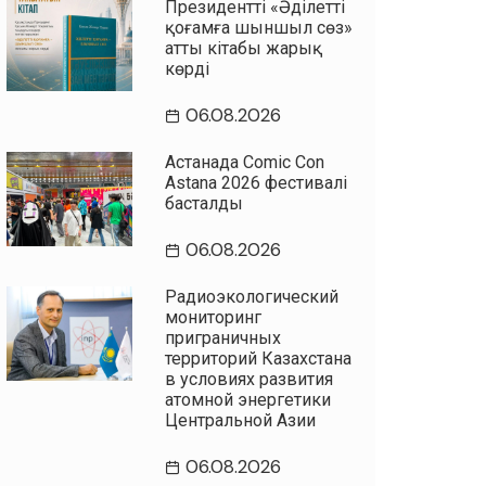
Президенттің «Әділетті
қоғамға шыншыл сөз»
атты кітабы жарық
көрді
06.08.2026
Астанада Comic Con
Astana 2026 фестивалі
басталды
06.08.2026
Радиоэкологический
мониторинг
приграничных
территорий Казахстана
в условиях развития
атомной энергетики
Центральной Азии
06.08.2026