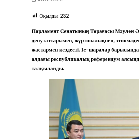
Оқылды:
232
Парламент Сенатының Төрағасы Мәулен Ә
депутаттарымен, жұртшылықпен, этномәден
жастармен кездесті. Іс-шаралар барысында
алдағы республикалық референдум аясынд
талқыланды.