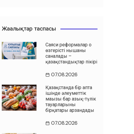
Жаңалықтар таспасы
Саяси реформалар оң
өзгерістің нышаны
саналады –
қазақстандықтар пікірі
07.08.2026
Қазақстанда бір апта
ішінде әлеуметтік
маңызы бар азық-түлік
тауарларының
бірқатары арзандады
07.08.2026