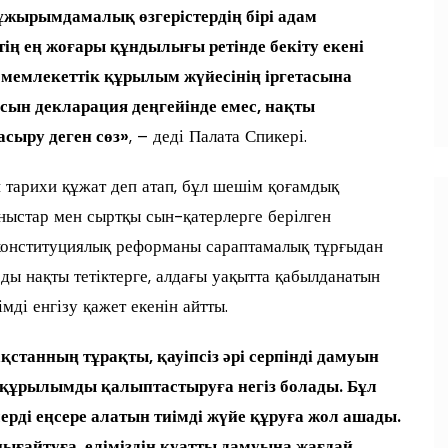
ұжырымдамалық өзгерістердің бірі адам
ң ең жоғары құндылығы ретінде бекіту екені
 мемлекеттік құрылым жүйесінің іргетасына
ясын декларация деңгейінде емес, нақты
сыру деген сөз»
, – деді Палата Спикері.
тарихи құжат деп атап, бұл шешім қоғамдық
аныстар мен сыртқы сын-қатерлерге берілген
л конституциялық реформаны сараптамалық тұрғыдан
рды нақты тетіктерге, алдағы уақытта қабылданатын
мді енгізу қажет екенін айтты.
танның тұрақты, қауіпсіз әрі серпінді дамуын
и құрылымды қалыптастыруға негіз болады. Бұл
ерді еңсере алатын тиімді жүйе құруға жол ашады.
 нығайтуға, еліміздің қуатты дамуына жағдай