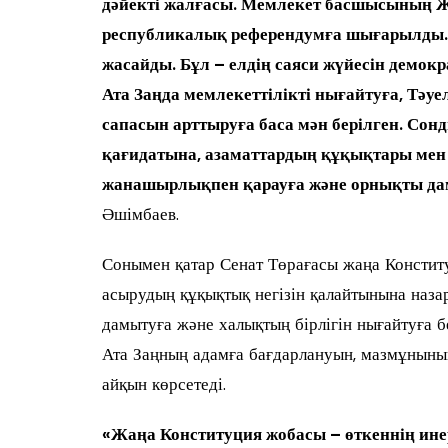
дәйекті жалғасы. Мемлекет басшысының 
республикалық референдумға шығарылды. 
жасайды. Бұл – елдің саяси жүйесін дем
Ата Заңда мемлекеттілікті нығайтуға, Тәуе
сапасын арттыруға баса мән берілген. Сон
қағидатына, азаматтардың құқықтары мен 
жанашырлықпен қарауға және орнықты дам
Әшімбаев.
Сонымен қатар Сенат Төрағасы жаңа Конститу
асырудың құқықтық негізін қалайтынына назар
дамытуға және халықтың бірлігін нығайтуға б
Ата Заңның адамға бағдарлануын, мазмұнын
айқын көрсетеді.
«Жаңа Конституция жобасы – өткеннің ин