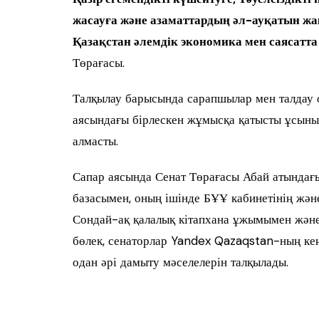
жасауға және азаматтардың әл-ауқатын жақ
Қазақстан әлемдік экономика мен саясатт
Төрағасы.
Талқылау барысында сарапшылар мен талдау 
аясындағы бірлескен жұмысқа қатысты ұсыныс-
алмасты.
Сапар аясында Сенат Төрағасы Абай атындағ
базасымен, оның ішінде БҰҰ кабинетінің жән
Сондай-ақ қалалық кітапхана ұжымымен және 
бөлек, сенаторлар Yandex Qazaqstan-ның кең
одан әрі дамыту мәселелерін талқылады.