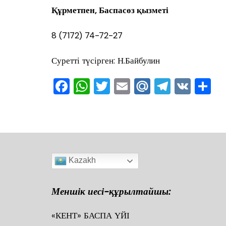
Құрметпен, Баспасөз қызметі
8 (7172) 74-72-27
Суретті түсірген: Н.Байбулин
F
W
T
E
M
T
V
О
a
h
wi
m
ai
el
K
т
c
at
tt
ai
l.R
e
ра
e
s
er
l
u
gr
в
b
A
a
ть
Kazakh
o
p
m
o
p
Меншік иесі-құрылтайшы:
k
«КЕНТ» БАСПА ҮЙІ