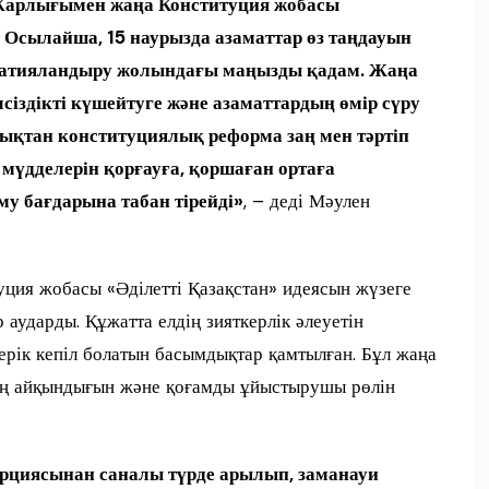
Жарлығымен жаңа Конституция жобасы
Осылайша, 15 наурызда азаматтар өз таңдауын
ократияландыру жолындағы маңызды қадам. Жаңа
лсіздікті күшейтуге және азаматтардың өмір сүру
дықтан конституциялық реформа заң мен тәртіп
мүдделерін қорғауға, қоршаған ортаға
у бағдарына табан тірейді»
, – деді Мәулен
ция жобасы «Әділетті Қазақстан» идеясын жүзеге
 аударды. Құжатта елдің зияткерлік әлеуетін
ерік кепіл болатын басымдықтар қамтылған. Бұл жаңа
ың айқындығын және қоғамды ұйыстырушы рөлін
ерциясынан саналы түрде арылып, заманауи