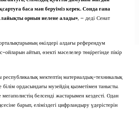
сартуға баса мән беруіміз керек. Сонда ғана
а лайықты орнын иелене алады»
, – деді Сенат
орталықтарының өкілдері алдағы референдум
ойларын айтып, өзекті мәселелер төңірегінде пікір
ы республикалық мектептің материалдық-техникалық
е білім ордасындағы музейдің қызметімен танысты.
мегаполистің белсенді жастарымен кездесті. Одан
сесіне барып, еліміздегі цифрландыру үдерістерін