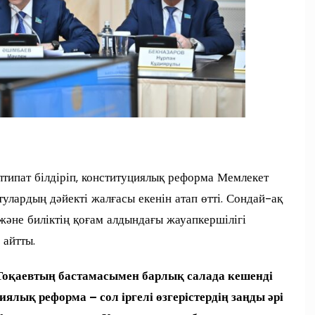
типат білдіріп, конституциялық реформа Мемлекет
ардың дәйекті жалғасы екенін атап өтті. Сондай-ақ
і және биліктің қоғам алдындағы жауапкершілігі
 айтты.
оқаевтың бастамасымен барлық салада кешенді
лық реформа – сол іргелі өзгерістердің заңды әрі