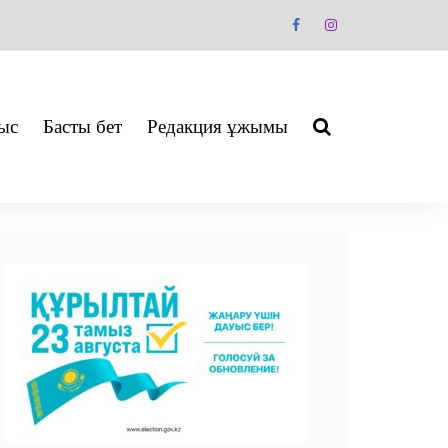
ыс
Басты бет
Редакция ұжымы