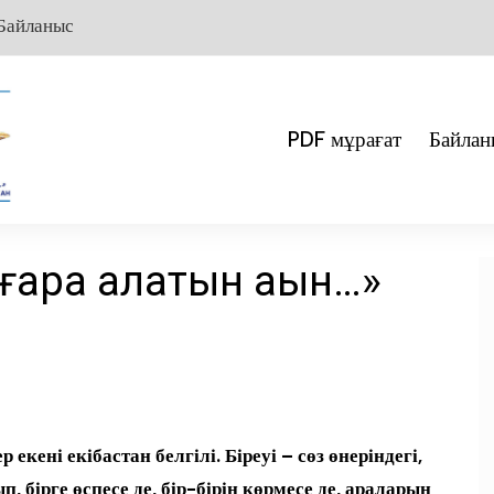
Байланыс
PDF мұрағат
Байлан
ғара алатын ақын…»
екені екібастан белгілі. Біреуі – сөз өнеріндегі,
ып, бірге өспесе де, бір-бірін көрмесе де, араларын