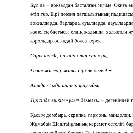
Бұл да – вокзалдан басталған әңгіме. Оқиға 
өтіп тұр. Бірі поэзия патшалығының падишасын
вокзалдарда, барларда, ауылдарда, дауылдар
және, ең бастысы, елдің жадында, халықтың жү
корольдар осындай болса керек.
Сары шөлде, далада өтіп сан күні,
Ғазал жазған, жаны сірі не деген! –
Азияда Сағди ш
айы
р қаңғыды,
Тірісінде ешкім «ұлы» демеген
,
– дегеніндей 
Қасым домбыра, скрипка, гармонь, мандолин,
Жұмабай Шаштайұлының керемет естелігі бар
аспапты сөйлете берген. Кезі келгенде суыры