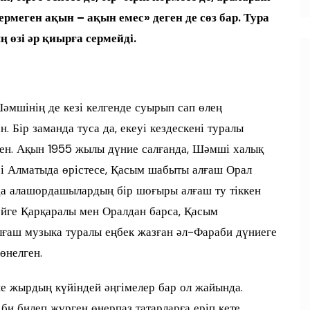
меген ақын – ақын емес» деген де сөз бар. Тура
 өзі әр қиырға сермейді.
Шәмшінің де кезі келгенде суырып сап өлең
. Бір заманда туса да, екеуі кездескені туралы
кен. Ақын 1955 жылы дүние салғанда, Шәмші халық
рі Алматыда өрістесе, Қасым шабыты алғаш Орал
да алашордашылардың бір шоғыры алғаш ту тіккен
ейге Қарқаралы мен Оралдан барса, Қасым
лғаш музыка туралы еңбек жазған әл-Фараби дүниеге
өнелген.
е жырдың күйіндей әңгімелер бар ол жайында.
 би билеп жүрген өнерпаз татарларға еріп кете