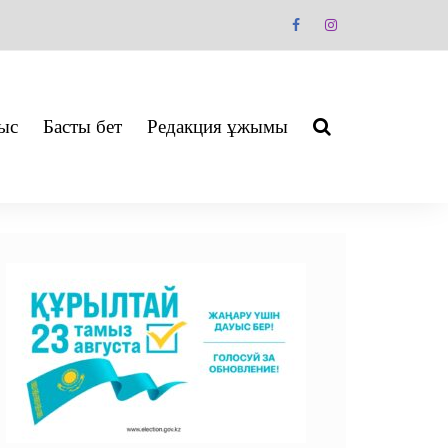
ыс
Басты бет
Редакция ұжымы