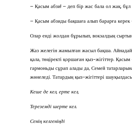
– Қасым абзи! – деп бір жас бала ол жақ, бұ
– Қасым абзиды бақшаға алып барарға керек –
Олар енді жолдан бұрылып, вокзалдың сыртын
Жаз желегін жамылған жасыл бақша. Айнадай
қала, төңіректі қоршаған қыз-жігіттер. Қасы
гармоньды сұрап алады да, Семей татарларын
жөнеледі. Татардың қыз-жігіттері шауқылдас
Кеше де кел, ерте кел,
Тереземді шерте кел.
Сенің келгеніңді