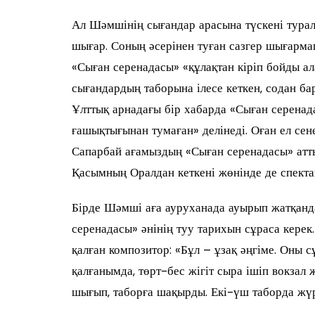
Ал Шәмшінің сығандар арасына түскені туралы
шығар. Соның әсерінен туған сазгер шығарм
«Сыған серенадасы» «құлақтан кіріп бойды а
сығандардың таборына ілесе кеткен, содан бар
Ұлттық арнадағы бір хабарда «Сыған серенад
ғашықтығынан тумаған» делінеді. Оған ел сен
Сапарбай ағамыздың «Сыған серенадасы» атты
Қасымның Оралдан кеткені жөнінде де спектак
Бірде Шәмші аға ауруханада ауырып жатқанда,
серенадасы» әнінің туу тарихын сұраса кер
қалған композитор: «Бұл – ұзақ әңгіме. Оны 
қалғанымда, төрт-бес жігіт сыра ішіп вокзал
шығып, таборға шақырды. Екі-үш таборда жүрд