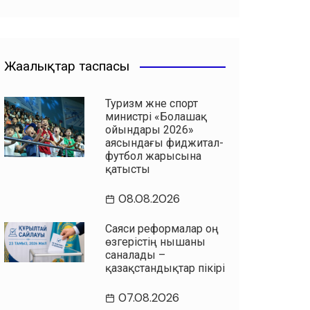
Жаңалықтар таспасы
Туризм және спорт
министрі «Болашақ
ойындары 2026»
аясындағы фиджитал-
футбол жарысына
қатысты
08.08.2026
Саяси реформалар оң
өзгерістің нышаны
саналады –
қазақстандықтар пікірі
07.08.2026