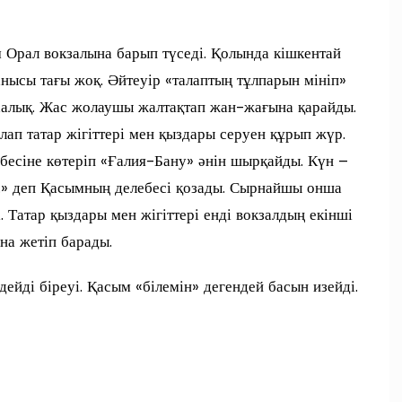
Орал вокзалына барып түседі. Қолында кішкентай
нысы тағы жоқ. Әйтеуір «талаптың тұлпарын мініп»
халық. Жас жолаушы жалтақтап жан-жағына қарайды.
лап татар жігіттері мен қыздары серуен құрып жүр.
бесіне көтеріп «Ғалия-Бану» әнін шырқайды. Күн –
..» деп Қасымның делебесі қозады. Сырнайшы онша
 Татар қыздары мен жігіттері енді вокзалдың екінші
на жетіп барады.
дейді біреуі. Қасым «білемін» дегендей басын изейді.