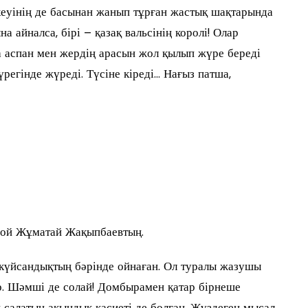
екеуінің де басынан жанып тұрған жастық шақтарында
а айналса, бірі – қазақ вальсінің королі! Олар
да аспан мен жердің арасын жол қылып жүре береді
регінде жүреді. Түсіне кіреді… Нағыз патша,
ғой Жұматай Жақыпбаевтың.
 күйсандықтың бәрінде ойнаған. Ол туралы жазушы
. Шәмші де солай! Домбырамен қатар бірнеше
п салатын ақындық қасиеті де болған. Жүздеген мысал