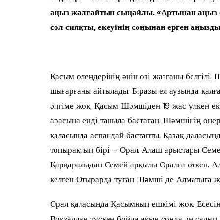
аңыз жалғайтын сыңайлы. «Артынан аңыз ер
сол сияқты, екеуінің соңынан ерген аңыздың
Қасым өлеңдерінің әнін өзі жазғаны белгілі. 
шығарғаны айтылады. Біразы ел аузында қалған
әңгіме жоқ. Қасым Шәмшіден 19 жас үлкен е
арасына енді таныла бастаған. Шәмшінің өне
қаласында аспандай бастапты. Қазақ даласын
топырақтың бірі – Орал. Алаш арыстары Сем
Қарқаралыдан Семей арқылы Оралға өткен. А
келген Отырарда туған Шәмші де Алматыға ж
Орал қаласында Қасымның ешкімі жоқ. Есесін
Вокзалдан түскен бойда ақын сонда ән салып,