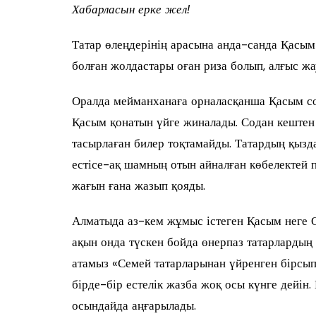
Хабарласын ерке жел!
Татар өлеңдерінің арасына анда-санда Қасым
болған жолдастары оған риза болып, алғыс ж
Оралда мейманханаға орналасқанша Қасым со
Қасым қонатын үйге жиналады. Содан кештен 
тасырлаған билер тоқтамайды. Татардың қызда
естісе-ақ шамның отын айналған көбелектей п
жағын ғана жазып қояды.
Алматыда аз-кем жұмыс істеген Қасым неге О
ақын онда түскен бойда өнерпаз татарлардың
атамыз «Семей татарларынан үйренген бірсып
бірде-бір естелік жазба жоқ осы күнге дейін. Б
осындайда аңғарылады.