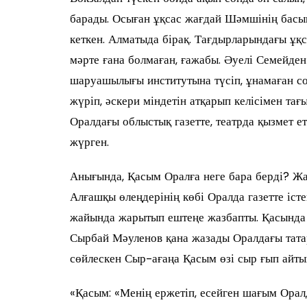
барады. Осыған ұқсас жағдай Шәмшінің басына
кеткен. Алматыда бірақ. Тағдырларындағы ұқ
мәрте ғана болмаған, ғажабы. Әуелі Семейд
шаруашылығы институтына түсіп, ұнамаған соң
жүріп, әскери міндетін атқарып келісімен тағ
Оралдағы облыстық газетте, театрда қызмет е
жүрген.
Анығында, Қасым Оралға неге бара берді? Жа
Алғашқы өлеңдерінің көбі Оралда газетте іст
жайында жарытып ештеңе жазбапты. Қасында к
Сырбай Мәуленов қана жазады Оралдағы татар
сөйлескен Сыр-ағаңа Қасым өзі сыр ғып айты
«Қасым: «Менің ержетіп, есейген шағым Оралда