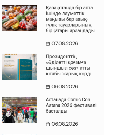
Қазақстанда бір апта
ішінде әлеуметтік
маңызы бар азық-
түлік тауарларының
бірқатары арзандады
07.08.2026
Президенттің
«Әділетті қоғамға
шыншыл сөз» атты
кітабы жарық көрді
06.08.2026
Астанада Comic Con
Astana 2026 фестивалі
басталды
06.08.2026