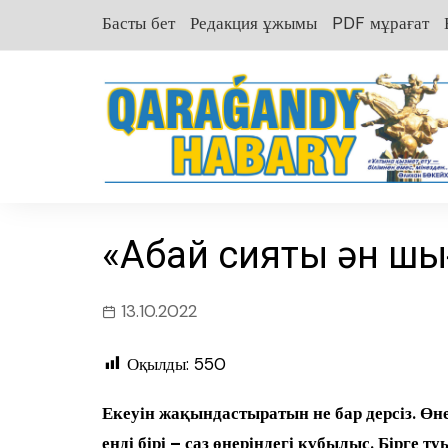
перейти
Басты бет
Редакция ұжымы
PDF мұрағат
к
содержанию
«Абай сияқты ән шы
13.10.2022
Оқылды:
550
Екеуін жақындастыратын не бар дерсіз. Өнер 
енді бірі – саз өнеріндегі құбылыс. Бірге ту