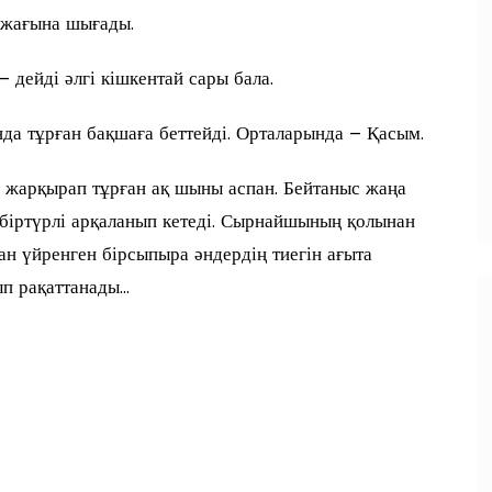
л жағына шығады.
 дейді әлгі кішкентай сары бала.
да тұрған бақшаға беттейді. Орталарында – Қасым.
 жарқырап тұрған ақ шыны аспан. Бейтаныс жаңа
м біртүрлі арқаланып кетеді. Сырнайшының қолынан
ан үйренген бірсыпыра әндердің тиегін ағыта
ып рақаттанады…