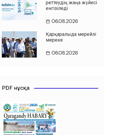
реттеудің жаңа жүйесі
енгізіледі
06.08.2026
Қарқаралыда мерейлі
мереке
06.08.2026
PDF нұсқа