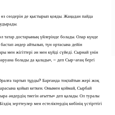
 өз сөздерін де қыстырып қояды. Жаңадан пайда
аудырады.
л татар достарының үйлерінде болады. Олар күнде
бастап әндер айтылып, түн ортасына дейін
ры мен жігіттері ән мен күйді сүйеді. Сырнай үнін
әруана болады да қалады», – деп Сыр-ағаң бергі
ралға тартып тұрды? Барғанда тоқтайтын жері жоқ
 арасына қойып кеткен. Онымен қоймай, Сырбай
ыра әндердің тиегін ағытты» деп қалады. Ол туралы
іздің зерттеулер мен естеліктердің көбінің үстірттігі