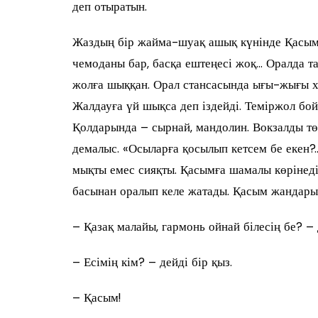
деп отыратын.
Жаздың бір жайма-шуақ ашық күнінде Қасым 
чемоданы бар, басқа ештеңесі жоқ… Оралда та
жолға шыққан. Орал стансасында ығы-жығы 
Жалдауға үй шықса деп іздейді. Теміржол бой
Қолдарында – сырнай, мандолин. Вокзалды тө
демалыс. «Осыларға қосылып кетсем бе екен?
мықты емес сияқты. Қасымға шамалы көрінеді.
басынан оралып келе жатады. Қасым жандары
– Қазақ малайы, гармонь ойнай білесің бе? – 
– Есімің кім? – дейді бір қыз.
– Қасым!