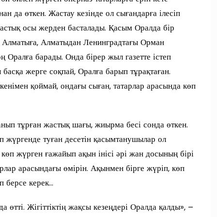
н да өткен. Жастау кезінде ол сығандарға ілесіп
састық осы жерден басталады. Қасым Оралда бір
ен Алматыға, Алматыдан Ленинградтағы Орман
 Оралға барады. Онда бірер жыл газетте істеп
ы басқа жерге соқпай, Оралға барып тұрақтаған.
ткенімен қоймай, ондағы сыған, татарлар арасында көп
нып тұрған жастық шағы, жиырма бесі сонда өткен.
еп жүргенде туған десетін қасымтанушылар ол
өп жүрген ғажайып ақын інісі әрі жан досының бірі
лар арасындағы өмірін. Ақынмен бірге жүріп, көп
п берсе керек…
 өтті. Жігіттіктің жақсы кезеңдері Оралда қалды», –