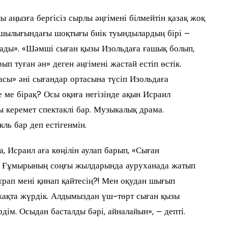
 аңызға бергісіз сырлы әңгімені білмейтін қазақ жоқ
ашылығындағы шоқтығы биік туындылардың бірі –
лады». «Шәмші сыған қызы Изольдаға ғашық болып,
ып туған ән» деген әңгімені жастай естіп өстік.
асы» әні сығандар ортасына түсіп Изольдаға
е ме бірақ? Осы оқиға негізінде ақын Исраил
 керемет спектаклі бар. Музыкалық драма.
ль бар деп естігенмін.
 Исраил аға көңілін аулап барып, «Сыған
ек. Ғұмырының соңғы жылдарында ауруханада жатып
сұрап мені қинап қайтесің?! Мен оқудан шығып
 жақта жүрдік. Алдымыздан үш-төрт сыған қызы
ім. Осыдан басталды бәрі, айналайын», – депті.