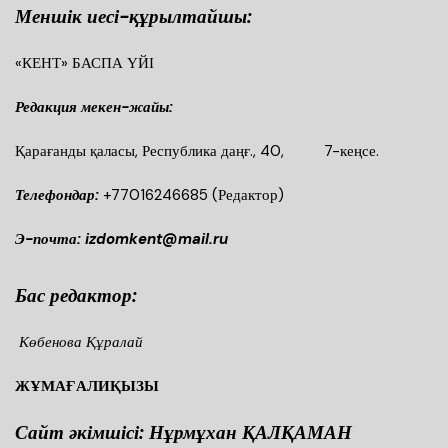
Меншік иесі-құрылтайшы:
«КЕНТ» БАСПА ҮЙІ
Редакция мекен-жайы:
Қарағанды қаласы, Республика даңғ., 40, 7-кеңсе.
Телефондар:
+77016246685
(Редактор)
Э-почта: izdomkent@mail.ru
Бас редактор:
Көбенова Құралай
ЖҰМАҒАЛИҚЫЗЫ
Сайт әкімшісі: Нұрмұхан ҚАЛҚАМАН