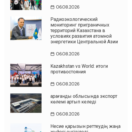
06.08.2026
Радиоэкологический
мониторинг приграничных
территорий Казахстана в
условиях развития атомной
энергетики Центральной Азии
06.08.2026
Kazakhstan vs World: итоги
противостояния
06.08.2026
Қарағанды облысында экспорт
көлемі артып келеді
06.08.2026
Несие қарызын реттеудің жаңа
жүйесі енгізіледі