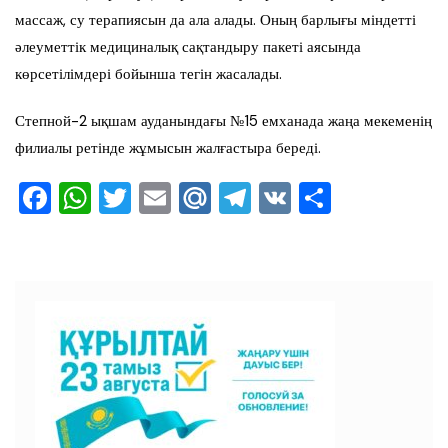
массаж, су терапиясын да ала алады. Оның барлығы міндетті
әлеуметтік медициналық сақтандыру пакеті аясында
көрсетілімдері бойынша тегін жасалады.
Степной-2 ықшам ауданындағы №15 емханада жаңа мекеменің
филиалы ретінде жұмысын жалғастыра береді.
F
W
T
E
M
T
V
О
a
h
wi
m
ai
el
K
тп
c
at
tt
ai
l.R
e
ра
e
s
er
l
u
gr
ви
b
A
a
ть
o
p
m
o
p
k