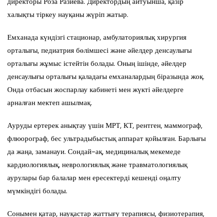
директоры Роза Разиева. Директордың айтуынша, қазір
халықты тіркеу науқаны жүріп жатыр.
Емханада күндізгі стационар, амбулаториялық хирургия
орталығы, педиатрия бөлімшесі және әйелдер денсаулығы
орталығы жұмыс істейтін болады. Оның ішінде, әйелдер
денсаулығы орталығы қаладағы емханалардың біразында жоқ.
Онда отбасын жоспарлау кабинеті мен жүкті әйелдерге
арналған мектеп ашылмақ.
Ауруды ертерек анықтау үшін МРТ, КТ, рентген, маммограф,
флюорограф, бес ультрадыбыстық аппарат қойылған. Барлығы
да жаңа, заманауи. Сондай-ақ, медициналық мекемеде
кардиологиялық, неврологиялық және травматологиялық
аурулары бар балалар мен ересектерді кешенді оңалту
мүмкіндігі болады.
Сонымен қатар, науқастар жаттығу терапиясы, физиотерапия,