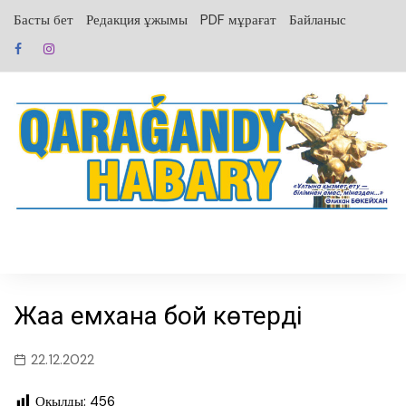
перейти
Басты бет
Редакция ұжымы
PDF мұрағат
Байланыс
к
содержанию
Жаңа емхана бой көтерді
22.12.2022
Оқылды:
456