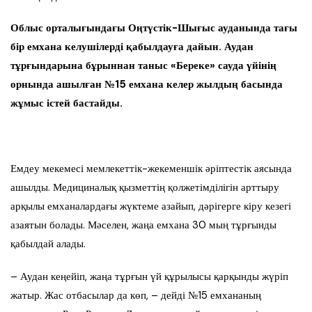
Облыс орталығындағы Оңтүстік-Шығыс ауданында тағы
бір емхана келушілерді қабылдауға дайын.
Аудан
тұрғындарына бұрыннан таныс «Береке» сауда үйінің
орнында ашылған №15 емхана келер жылдың басында
жұмыс істей бастайды.
Емдеу мекемесі мемлекеттік-жекеменшік әріптестік аясында
ашылды. Медициналық қызметтің қолжетімділігін арттыру
арқылы емханалардағы жүктеме азайып, дәрігерге кіру кезегі
азаятын болады. Мәселен, жаңа емхана 30 мың тұрғынды
қабылдай алады.
– Аудан кеңейіп, жаңа тұрғын үй құрылысы қарқынды жүріп
жатыр. Жас отбасылар да көп, – дейді №15 емхананың