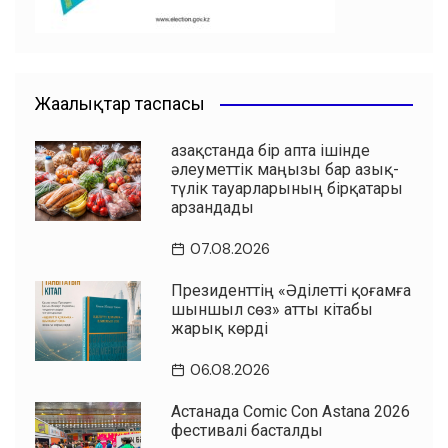
Жаңалықтар таспасы
Қазақстанда бір апта ішінде
әлеуметтік маңызы бар азық-
түлік тауарларының бірқатары
арзандады
07.08.2026
Президенттің «Әділетті қоғамға
шыншыл сөз» атты кітабы
жарық көрді
06.08.2026
Астанада Comic Con Astana 2026
фестивалі басталды