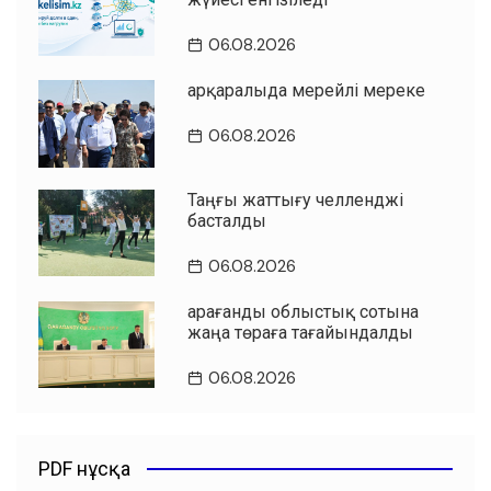
06.08.2026
Қарқаралыда мерейлі мереке
06.08.2026
Таңғы жаттығу челленджі
басталды
06.08.2026
Қарағанды облыстық сотына
жаңа төраға тағайындалды
06.08.2026
PDF нұсқа