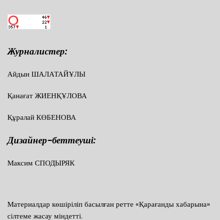
Журналистер:
Айдын ШАЛАТАЙҰЛЫ
Қанағат ЖИЕНҚҰЛОВА
Құралай КӨБЕНОВА
Дизайнер-беттеуші:
Максим СПОДЫРЯК
Материалдар көшіріліп басылған ретте «Қарағанды хабарына»
сілтеме жасау міндетті.