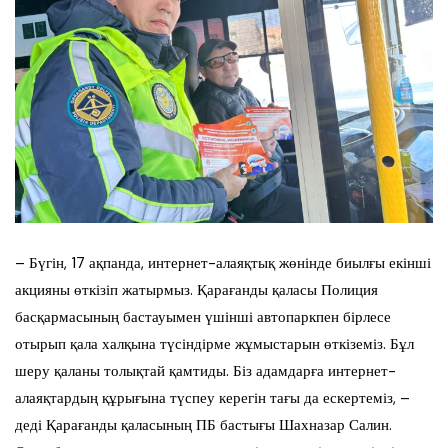
– Бүгін, 17 ақпанда, интернет-алаяқтық жөнінде биылғы екінші
акцияны өткізіп жатырмыз. Қарағанды қаласы Полиция
басқармасының бастауымен үшінші автопаркпен бірлесе
отырып қала халқына түсіндірме жұмыстарын өткіземіз. Бұл
шеру қаланы толықтай қамтиды. Біз адамдарға интернет-
алаяқтардың құрығына түспеу керегін тағы да ескертеміз, –
деді Қарағанды қаласының ПБ бастығы Шахназар Салин.