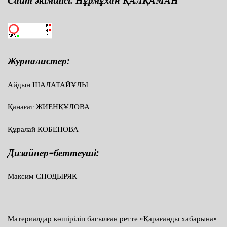
Сайт әкімшісі: Нұрмұхан ҚАЛҚАМАН
Журналистер:
Айдын ШАЛАТАЙҰЛЫ
Қанағат ЖИЕНҚҰЛОВА
Құралай КӨБЕНОВА
Дизайнер-беттеуші:
Максим СПОДЫРЯК
Материалдар көшіріліп басылған ретте «Қарағанды хабарына»