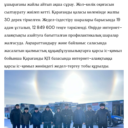
ұшырағаны жайлы айтып ақша сұрау. Жол-көлік оқиғасын
сылтаурату жиілеп кетті. Қарағанды қаласы көлемінде жалпы
30 дерек тіркелген. Жедел-іздестіру шаралары барысында 19
адам ұсталып, 12 849 600 теңге тәркіленді. Өңірде интернет-
алаяқтықты азайтуға бағытталған профилактикалық шаралар
жалғасуда. Ақпараттандыру және байланыс саласында
жасалатын қылмыстық құқықбұзушылықтарға қарсы іс-қимыл
бойынша Қарағанды ҚП базасында интернет-алаяқтыққа
қарсы іс-қимыл жөніндегі жедел-тергеу тобы құрылды.