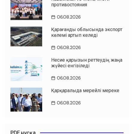
противостояния
06.08.2026
Қарағанды облысында экспорт
көлемі артып келеді
06.08.2026
Несие қарызын реттеудің жаңа
жүйесі енгізіледі
06.08.2026
Қарқаралыда мерейлі мереке
06.08.2026
PDF нұсқа