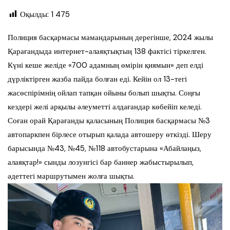
Оқылды:
1 475
Полиция басқармасы мамандарының дерегінше, 2024 жылы
Қарағандыда интернет-алаяқтықтың 138 фактісі тіркелген.
Күні кеше желіде «700 адамның өмірін қиямын» деп елді
дүрліктірген жазба пайда болған еді. Кейін ол 13-тегі
жасөспірімнің ойлап тапқан ойыны болып шықты. Соңғы
кездері желі арқылы әлеуметті алдағандар көбейіп келеді.
Соған орай Қарағанды қаласының Полиция басқармасы №3
автопаркпен бірлесе отырып қалада автошеру өткізді. Шеру
барысында №43, №45, №118 автобустарына «Абайлаңыз,
алаяқтар!» сынды лозунгісі бар баннер жабыстырылып,
әдеттегі маршрутымен жолға шықты.