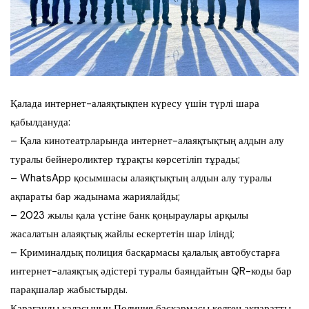
Қалада интернет-алаяқтықпен күресу үшін түрлі шара
қабылдануда:
– Қала кинотеатрларында интернет-алаяқтықтың алдын алу
туралы бейнероликтер тұрақты көрсетіліп тұрады;
– WhatsApp қосымшасы алаяқтықтың алдын алу туралы
ақпараты бар жадынама жариялайды;
– 2023 жылы қала үстіне банк қоңыраулары арқылы
жасалатын алаяқтық жайлы ескертетін шар ілінді;
– Криминалдық полиция басқармасы қалалық автобустарға
интернет-алаяқтық әдістері туралы баяндайтын QR-коды бар
парақшалар жабыстырды.
Қарағанды қаласының Полиция басқармасы келген ақпаратты