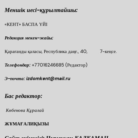
Меншік иесі-құрылтайшы:
«КЕНТ» БАСПА ҮЙІ
Редакция мекен-жайы:
Қарағанды қаласы, Республика даңғ., 40, 7-кеңсе.
Телефондар:
+77016246685
(Редактор)
Э-почта: izdomkent@mail.ru
Бас редактор:
Көбенова Құралай
ЖҰМАҒАЛИҚЫЗЫ