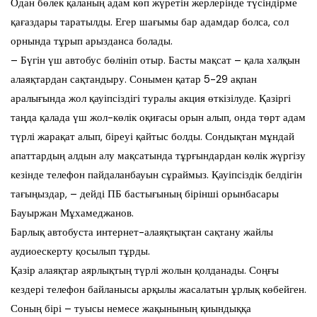
Одан бөлек қаланың адам көп жүретін жерлерінде түсіндірме
қағаздары таратылды. Егер шағымы бар адамдар болса, сол
орнында тұрып арызданса болады.
– Бүгін үш автобус бөлініп отыр. Басты мақсат – қала халқын
алаяқтардан сақтандыру. Сонымен қатар 5-29 ақпан
аралығында жол қауіпсіздігі туралы акция өткізілуде. Қазіргі
таңда қалада үш жол-көлік оқиғасы орын алып, онда төрт адам
түрлі жарақат алып, біреуі қайтыс болды. Сондықтан мұндай
апаттардың алдын алу мақсатында тұрғындардан көлік жүргізу
кезінде телефон пайдаланбауын сұраймыз. Қауіпсіздік белдігін
тағыңыздар, – дейді ПБ бастығының бірінші орынбасары
Бауыржан Мұхамеджанов.
Барлық автобуста интернет-алаяқтықтан сақтану жайлы
аудиоескерту қосылып тұрды.
Қазір алаяқтар аярлықтың түрлі жолын қолданады. Соңғы
кездері телефон байланысы арқылы жасалатын ұрлық көбейген.
Соның бірі – туысы немесе жақынының қиындыққа