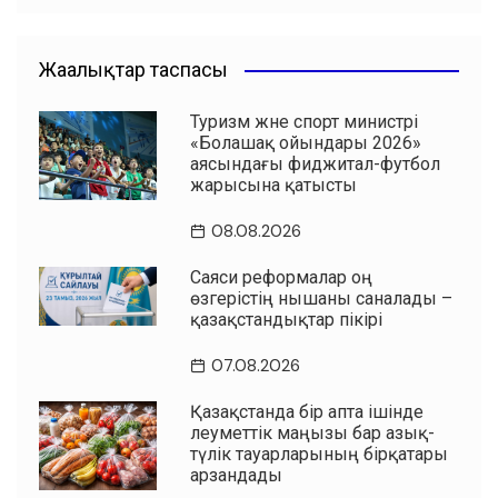
Жаңалықтар таспасы
Туризм және спорт министрі
«Болашақ ойындары 2026»
аясындағы фиджитал-футбол
жарысына қатысты
08.08.2026
Саяси реформалар оң
өзгерістің нышаны саналады –
қазақстандықтар пікірі
07.08.2026
Қазақстанда бір апта ішінде
әлеуметтік маңызы бар азық-
түлік тауарларының бірқатары
арзандады