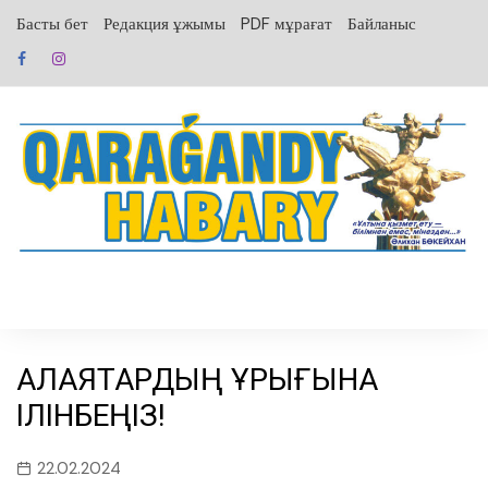
перейти
Басты бет
Редакция ұжымы
PDF мұрағат
Байланыс
к
содержанию
АЛАЯҚТАРДЫҢ ҚҰРЫҒЫНА
ІЛІНБЕҢІЗ!
22.02.2024