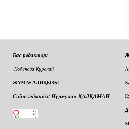
и
Бас редактор:
Ж
Көбенова Құралай
А
ЖҰМАҒАЛИҚЫЗЫ
Қ
Сайт әкімшісі: Нұрмұхан ҚАЛҚАМАН
Қ
Д
,
М