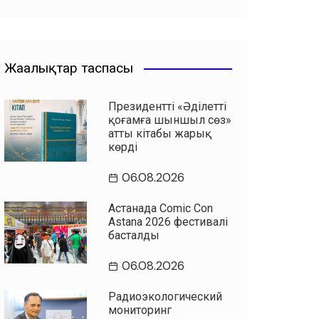
Жаңалықтар таспасы
Президенттің «Әділетті
қоғамға шыншыл сөз»
атты кітабы жарық
көрді
06.08.2026
Астанада Comic Con
Astana 2026 фестивалі
басталды
06.08.2026
Радиоэкологический
мониторинг