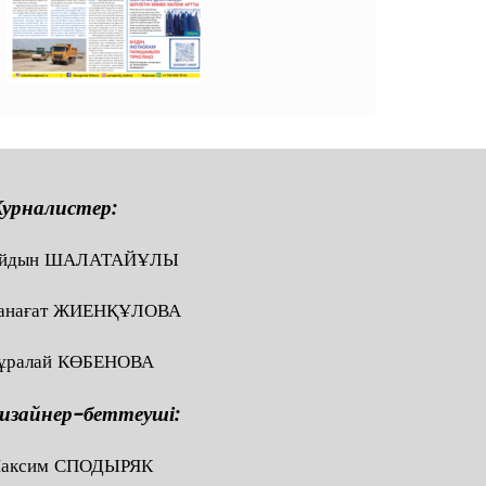
урналистер:
йдын ШАЛАТАЙҰЛЫ
анағат ЖИЕНҚҰЛОВА
ұралай КӨБЕНОВА
изайнер-беттеуші:
аксим СПОДЫРЯК