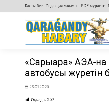
перейти
Басты бет
Редакция ұжымы
PDF мұрағат
к
содержанию
«Сарыарқа» АЭА-на
автобусы жүретін 
23.01.2025
Оқылды:
257