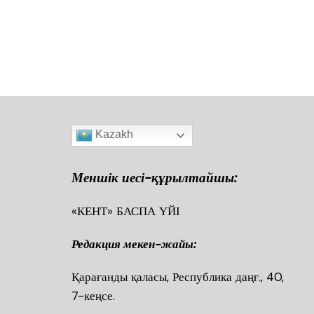
c
at
tt
ai
l.R
e
ра
e
s
er
l
u
gr
в
b
A
a
ть
o
p
m
o
p
k
Kazakh
Меншік иесі-құрылтайшы:
«КЕНТ» БАСПА ҮЙІ
Редакция мекен-жайы:
Қарағанды қаласы, Республика даңғ., 40
7-кеңсе.