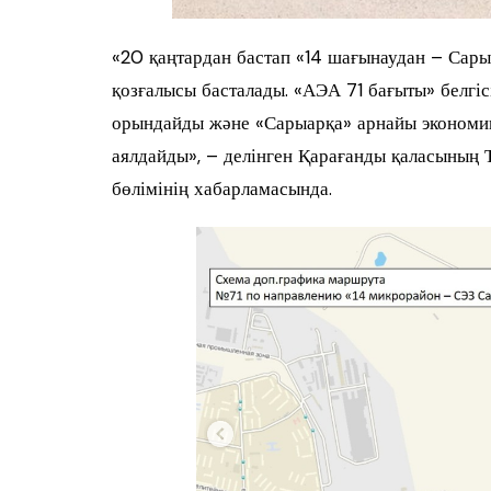
«20 қаңтардан бастап «14 шағынаудан – Са
қозғалысы басталады. «АЭА 71 бағыты» белгіс
орындайды және «Сарыарқа» арнайы экономик
аялдайды», – делінген Қарағанды қаласының
бөлімінің хабарламасында.