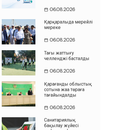
06.08.2026
Қарқаралыда мерейлі
мереке
06.08.2026
Таңғы жаттығу
челленджі басталды
06.08.2026
Қарағанды облыстық
сотына жаңа төраға
тағайындалды
06.08.2026
Санитариялық
бақылау жүйесі