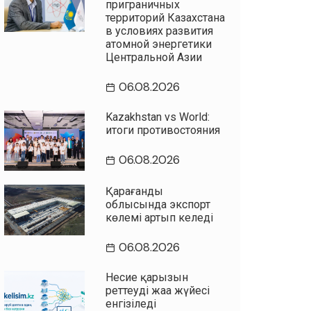
приграничных
территорий Казахстана
в условиях развития
атомной энергетики
Центральной Азии
06.08.2026
Kazakhstan vs World:
итоги противостояния
06.08.2026
Қарағанды
облысында экспорт
көлемі артып келеді
06.08.2026
Несие қарызын
реттеудің жаңа жүйесі
енгізіледі