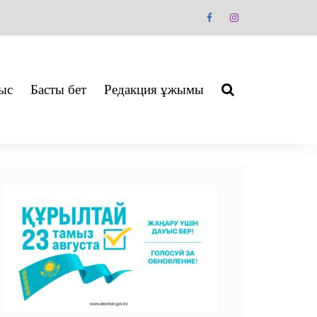
ыс
Басты бет
Редакция ұжымы