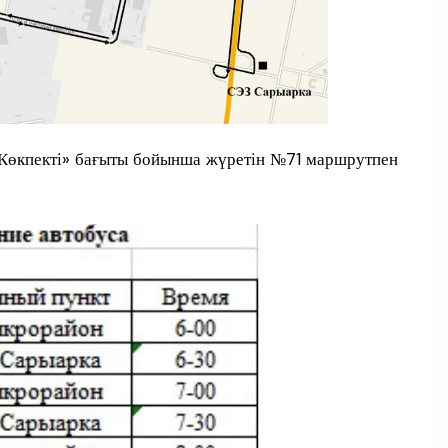
Көкпекті» бағыты бойынша жүретін №71 маршрутпен