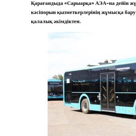
Қарағандыда «Сарыарқа» АЭА-на дейін жүр
кәсіпорын қызметкерлерінің жұмысқа бар
қалалық әкімдіктен.