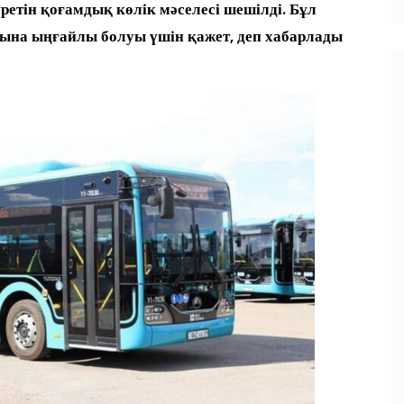
етін қоғамдық көлік мәселесі шешілді. Бұл
уына ыңғайлы болуы үшін қажет
, деп хабарлады