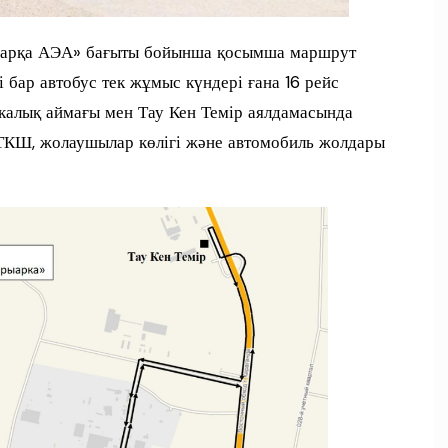
рыарқа АЭА» бағыты бойынша қосымша маршрут
і бар автобус тек жұмыс күндері ғана 16 рейс
алық аймағы мен Тау Кен Темір аялдамасында
 ТКШ, жолаушылар көлігі және автомобиль жолдары