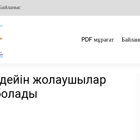
Байланыс
PDF мұрағат
Байлан
 дейін жолаушылар
болады