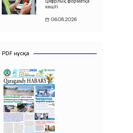
цифрлық форматқа
көшті
06.08.2026
PDF нұсқа