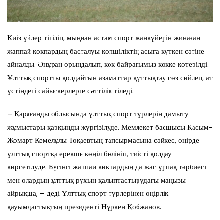
Киіз үйлер тігіліп, мыңнан астам спорт жанкүйерін жинаған
жаппай көкпардың басталуы көпшіліктің асыға күткен сәтіне
айналды. Әнұран орындалып, көк байрағымыз көкке көтерілді.
Ұлттық спортты қолдайтын азаматтар құттықтау сөз сөйлеп, ат
үстіндегі сайыскерлерге сәттілік тіледі.
– Қарағанды облысында ұлттық спорт түрлерін дамыту
жұмыстары қарқынды жүргізілуде. Мемлекет басшысы Қасым-
Жомарт Кемелұлы Тоқаевтың тапсырмасына сәйкес, өңірде
ұлттық спортқа ерекше көңіл бөлініп, тиісті қолдау
көрсетілуде. Бүгінгі жаппай көкпардың да жас ұрпақ тәрбиесі
мен олардың ұлттық рухын қалыптастырудағы маңызы
айрықша, – деді Ұлттық спорт түрлерінен өңірлік
қауымдастықтың президенті Нұркен Қобжанов.