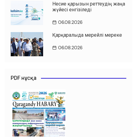
Несие қарызын реттеудің жаңа
жүйесі енгізіледі
06.08.2026
Қарқаралыда мерейлі мереке
06.08.2026
PDF нұсқа