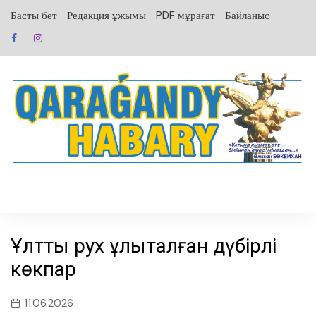
перейти
Басты бет
Редакция ұжымы
PDF мұрағат
Байланыс
к
содержанию
Ұлттық рух ұлықталған дүбірлі
көкпар
11.06.2026