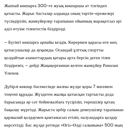
Жаппай көкпарға 300-ге жуық көкпаршы ат тізгіндеп
қатысты. Жарыс басталар алдында оның тәртіп-ережелері
түсіндіріліп, жанкүйерлер тарапынан ойынның жарақатсыз әрі
әділ өтуіне тілектестік білдірілді.
– Бүгінгі көкпарға арнайы келдік. Көрермен қарасы өте көп,
қатысушылар да ауқымды. Осындай ұлттық спортты
қолдайтын азаматтардың қатары арта берсін деген тілек
білдіреміз, – дейді Жаңақорғаннан келген жанкүйер Рамазан
Үпенов.
Дүбірлі көкпар бәсекесінде жалпы жүлде қоры 7 миллион
теңгені құрады. Жүздеген жылқы қатысқан тартысты дода
барысында әр сәт бейнежазбаға түсіріліп, төрешілер қатаң
бақылау жүргізді. Жарыста әрбір салым демеушілер тарапынан
қаржылай қолдаумен қамтамасыз етіліп, палуандарға қолдау
көрсетілді. Бас жүлде ретінде «Өгіз-Өлді салымына» 500 мың