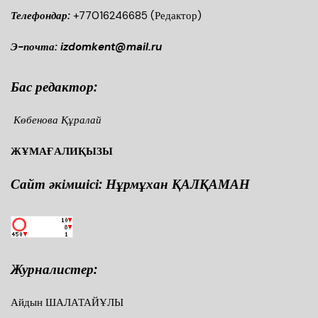
Телефондар:
+77016246685
(Редактор)
Э-почта: izdomkent@mail.ru
Бас редактор:
Көбенова Құралай
ЖҰМАҒАЛИҚЫЗЫ
Сайт әкімшісі: Нұрмұхан ҚАЛҚАМАН
Журналистер:
Айдын ШАЛАТАЙҰЛЫ