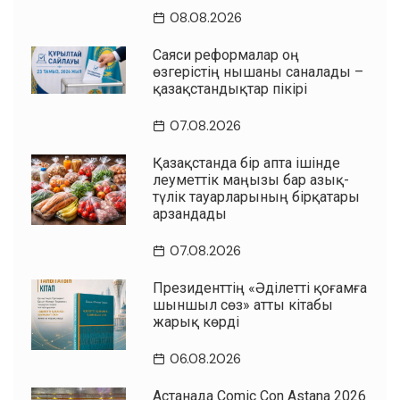
08.08.2026
Саяси реформалар оң
өзгерістің нышаны саналады –
қазақстандықтар пікірі
07.08.2026
Қазақстанда бір апта ішінде
әлеуметтік маңызы бар азық-
түлік тауарларының бірқатары
арзандады
07.08.2026
Президенттің «Әділетті қоғамға
шыншыл сөз» атты кітабы
жарық көрді
06.08.2026
Астанада Comic Con Astana 2026