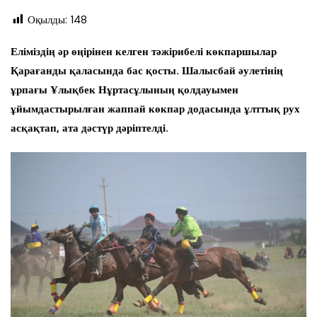
Оқылды:
148
Еліміздің әр өңірінен келген тәжірибелі көкпаршылар
Қарағанды қаласында бас қосты. Шалысбай әулетінің
ұрпағы Ұлықбек Нұртасұлының қолдауымен
ұйымдастырылған жаппай көкпар додасында ұлттық рух
асқақтап, ата дәстүр дәріптелді.