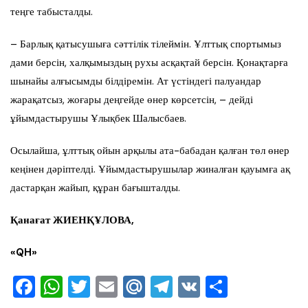
теңге табысталды.
– Барлық қатысушыға сәттілік тілеймін. Ұлттық спортымыз
дами берсін, халқымыздың рухы асқақтай берсін. Қонақтарға
шынайы алғысымды білдіремін. Ат үстіндегі палуандар
жарақатсыз, жоғары деңгейде өнер көрсетсін, – дейді
ұйымдастырушы Ұлықбек Шалысбаев.
Осылайша, ұлттық ойын арқылы ата-бабадан қалған төл өнер
кеңінен дәріптелді. Ұйымдастырушылар жиналған қауымға ақ
дастарқан жайып, құран бағышталды.
Қанағат ЖИЕНҚҰЛОВА,
«QH»
F
W
T
E
M
T
V
О