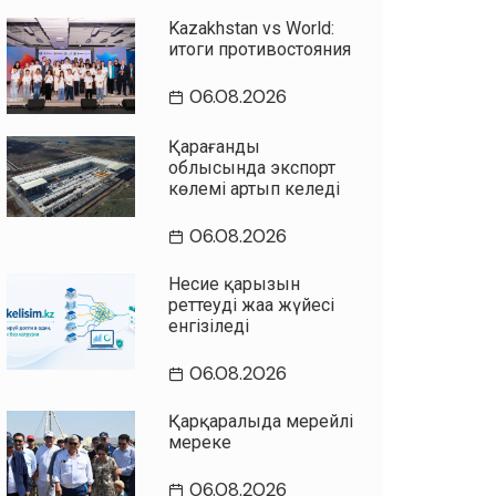
Kazakhstan vs World:
итоги противостояния
06.08.2026
Қарағанды
облысында экспорт
көлемі артып келеді
06.08.2026
Несие қарызын
реттеудің жаңа жүйесі
енгізіледі
06.08.2026
Қарқаралыда мерейлі
мереке
06.08.2026