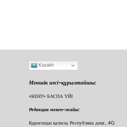
c
at
tt
ai
l.R
e
ра
e
s
er
l
u
gr
в
b
A
a
ть
o
p
m
o
p
k
Kazakh
Меншік иесі-құрылтайшы:
«КЕНТ» БАСПА ҮЙІ
Редакция мекен-жайы:
Қарағанды қаласы, Республика даңғ., 40