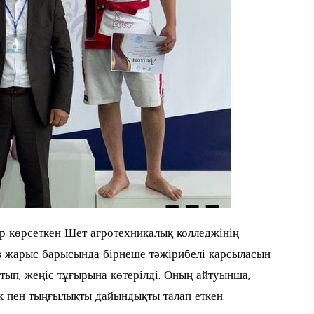
 көрсеткен Шет агротехникалық колледжінің
в жарыс барысында бірнеше тәжірибелі қарсыласын
тып, жеңіс тұғырына көтерілді. Оның айтуынша,
к пен тыңғылықты дайындықты талап еткен.