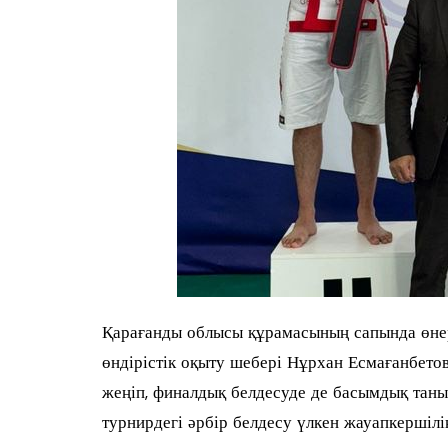
Қарағанды облысы құрамасының сапында өнер
өндірістік оқыту шебері Нұрхан Есмағанбето
жеңіп, финалдық белдесуде де басымдық таны
турнирдегі әрбір белдесу үлкен жауапкершілі