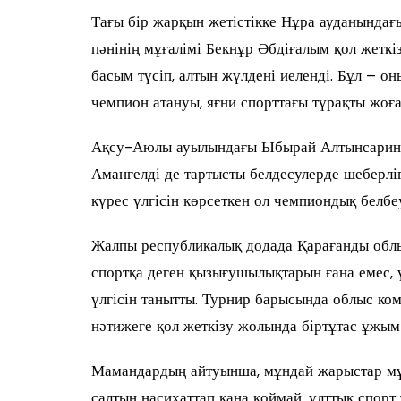
Тағы бір жарқын жетістікке Нұра ауданындағ
пәнінің мұғалімі Бекнұр Әбдіғалым қол жеткі
басым түсіп, алтын жүлдені иеленді. Бұл – о
чемпион атануы, яғни спорттағы тұрақты жоға
Ақсу-Аюлы ауылындағы Ыбырай Алтынсарин а
Амангелді де тартысты белдесулерде шеберлігі
күрес үлгісін көрсеткен ол чемпиондық белбеу
Жалпы республикалық додада Қарағанды обл
спортқа деген қызығушылықтарын ғана емес, 
үлгісін танытты. Турнир барысында облыс ко
нәтижеге қол жеткізу жолында біртұтас ұжым 
Мамандардың айтуынша, мұндай жарыстар мұғ
салтын насихаттап қана қоймай, ұлттық спорт т