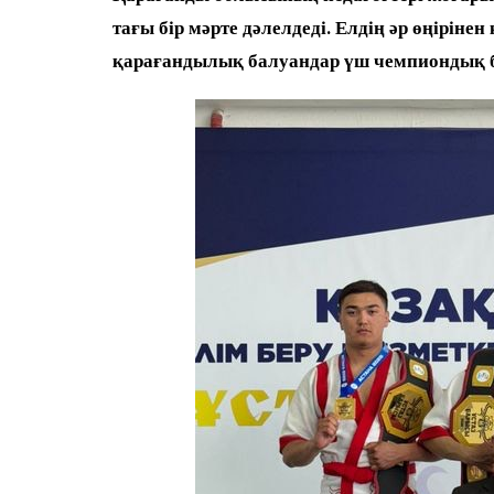
тағы бір мәрте дәлелдеді. Елдің әр өңірін
қарағандылық балуандар үш чемпиондық бе