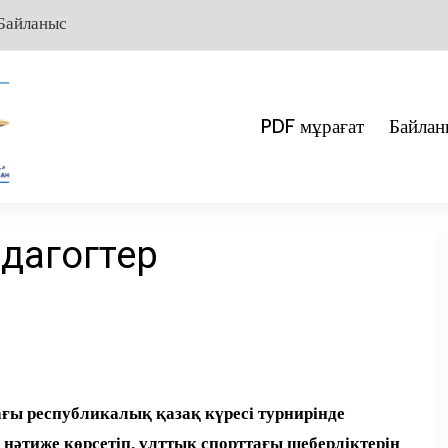
Байланыс
PDF мұрағат
Байлан
едагогтер
ғы республикалық қазақ күресі турнирінде
нәтиже көрсетіп, ұлттық спорттағы шеберліктерін