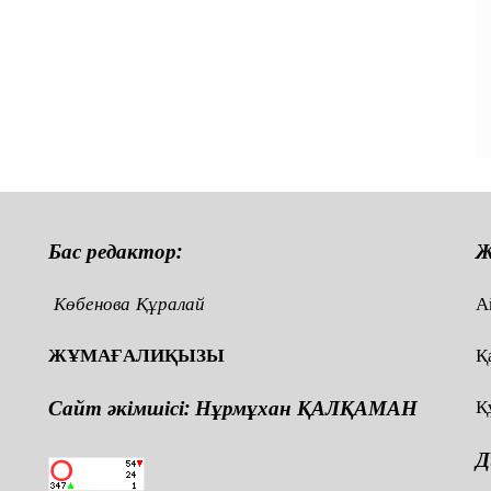
и
Бас редактор:
Ж
Көбенова Құралай
А
ЖҰМАҒАЛИҚЫЗЫ
Қ
Сайт әкімшісі: Нұрмұхан ҚАЛҚАМАН
Қ
Д
,