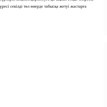
үресі секілді төл өнерде табысқа жетуі жастарға
п