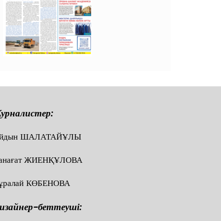
урналистер:
йдын ШАЛАТАЙҰЛЫ
анағат ЖИЕНҚҰЛОВА
ұралай КӨБЕНОВА
изайнер-беттеуші: