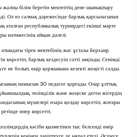
ы жалпы білім беретін мектептің дене шынықтыру
зді. Ол өз салмақ дәрежесінде барлық қарсыласынан
ның аталған республикалық турнирдегі екінші мәрте
ры нәтижесінің айқын дәлелі.
тындағы тірек мектебінің жас ұстазы Берхаир
н көрсетіп, барлық кездесуін сәтті аяқтады. Сенімді
ге ие болып, өңір қоржынына кезекті жеңісті салды.
ысының намысын 30 педагог қорғады. Олар ұлттық
ұйымшылдық, төзімділік және жеңіске деген жігердің
мандасының мүшелері өзара қолдау көрсетіп, жоғары
ретінде өнер көрсетті.
алімдердің кәсіби қызметінен тыс белсенді өмір
үрлерін кеңінен дәріптеуге де ықпал етеді. Әсіресе,