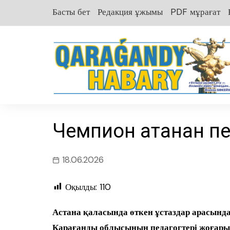
перейти
Басты бет
Редакция ұжымы
PDF мұрағат
к
содержанию
Чемпион атанған п
18.06.2026
Оқылды:
110
Астана қаласында өткен ұстаздар арасында
Қарағанды облысының педагогтері жоғары 