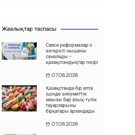
Жаңалықтар таспасы
Саяси реформалар оң
өзгерістің нышаны
саналады –
қазақстандықтар пікірі
07.08.2026
Қазақстанда бір апта
ішінде әлеуметтік
маңызы бар азық-түлік
тауарларының
бірқатары арзандады
07.08.2026