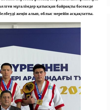
ен келген мұғалімдер қатысқан байрақты бәсекеде
лбеуді жеңіп алып, облыс мерейін асқақтатты.