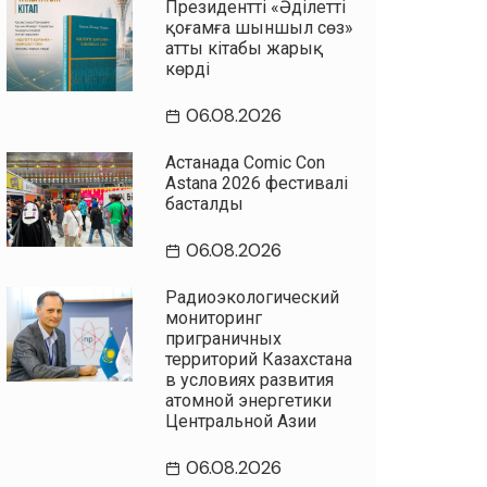
Президенттің «Әділетті
қоғамға шыншыл сөз»
атты кітабы жарық
көрді
06.08.2026
Астанада Comic Con
Astana 2026 фестивалі
басталды
06.08.2026
Радиоэкологический
мониторинг
приграничных
территорий Казахстана
в условиях развития
атомной энергетики
Центральной Азии
06.08.2026