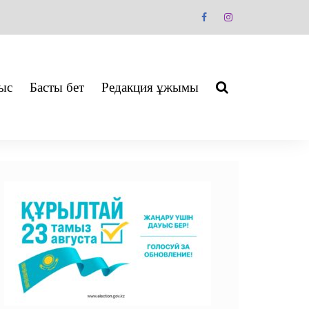
ыс
Басты бет
Редакция ұжымы