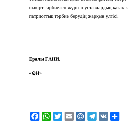
шәкірт тәрбиелеп жүрген ұстаздардың қазақ к
патриоттық тәрбие берудің жарқын үлгісі.
Ералы ҒАНИ,
«
QH
»
F
W
T
E
M
T
V
О
a
h
wi
m
ai
el
K
т