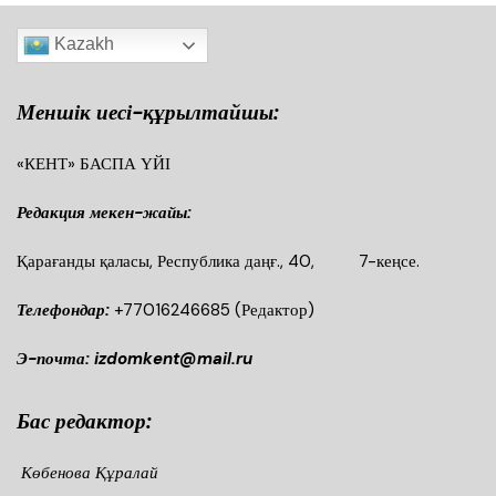
Kazakh
Меншік иесі-құрылтайшы:
«КЕНТ» БАСПА ҮЙІ
Редакция мекен-жайы:
Қарағанды қаласы, Республика даңғ., 40, 7-кеңсе.
Телефондар:
+77016246685
(Редактор)
Э-почта: izdomkent@mail.ru
Бас редактор:
Көбенова Құралай