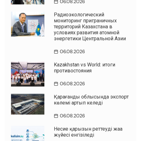
06.08.2026
Радиоэкологический
мониторинг приграничных
территорий Казахстана в
условиях развития атомной
энергетики Центральной Азии
06.08.2026
Kazakhstan vs World: итоги
противостояния
06.08.2026
Қарағанды облысында экспорт
көлемі артып келеді
06.08.2026
Несие қарызын реттеудің жаңа
жүйесі енгізіледі