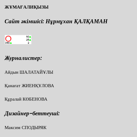
ЖҰМАҒАЛИҚЫЗЫ
Сайт әкімшісі: Нұрмұхан ҚАЛҚАМАН
Журналистер:
Айдын ШАЛАТАЙҰЛЫ
Қанағат ЖИЕНҚҰЛОВА
Құралай КӨБЕНОВА
Дизайнер-беттеуші:
Максим СПОДЫРЯК