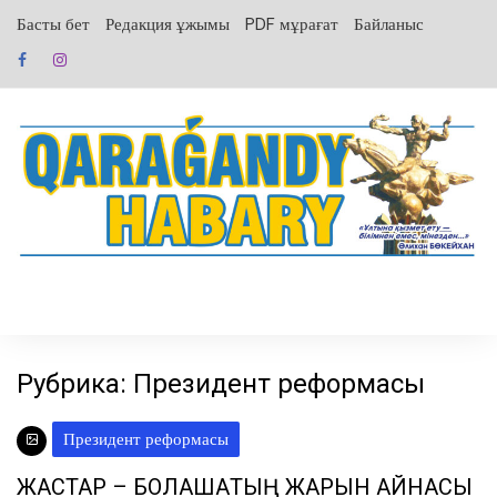
перейти
Басты бет
Редакция ұжымы
PDF мұрағат
Байланыс
к
содержанию
Рубрика:
Президент реформасы
Президент реформасы
ЖАСТАР – БОЛАШАҚТЫҢ ЖАРҚЫН АЙНАСЫ