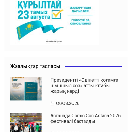
Жаңалықтар таспасы
Президенттің «Әділетті қоғамға
шыншыл сөз» атты кітабы
жарық көрді
06.08.2026
Астанада Comic Con Astana 2026
фестивалі басталды