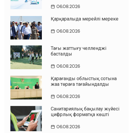
06.08.2026
Қарқаралыда мерейлі мереке
06.08.2026
Таңғы жаттығу челленджі
басталды
06.08.2026
Қарағанды облыстық сотына
жаңа төраға тағайындалды
06.08.2026
Санитариялық бақылау жүйесі
цифрлық форматқа көшті
06.08.2026