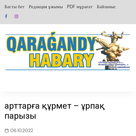
перейти
Басты бет
Редакция ұжымы
PDF мұрағат
Байланыс
к
содержанию
Қарттарға құрмет – ұрпақ
парызы
06.10.2022