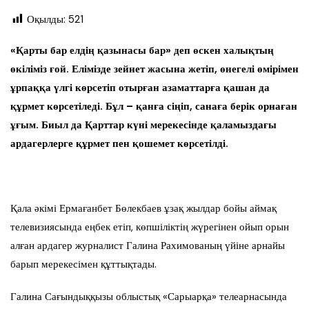
Оқылды:
521
«Қарты бар елдің қазынасы бар» деп өскен халықтың
өкіліміз ғой. Елімізде зейнет жасына жетіп, өнегелі өмірімен
ұрпаққа үлгі көрсетіп отырған азаматтарға қашан да
құрмет көрсетіледі. Бұл – қанға сіңіп, санаға берік орнаған
ұғым. Биыл да Қарттар күні мерекесінде қаламыздағы
ардагерлерге құрмет пен қошемет көрсетілді.
Қала әкімі Ермағанбет Бөлекбаев ұзақ жылдар бойы аймақ
телевизиясында еңбек етіп, көпшіліктің жүрегінен ойып орын
алған ардагер журналист Галина Рахимованың үйіне арнайы
барып мерекесімен құттықтады.
Галина Сағындыққызы облыстық «Сарыарқа» телеарнасында