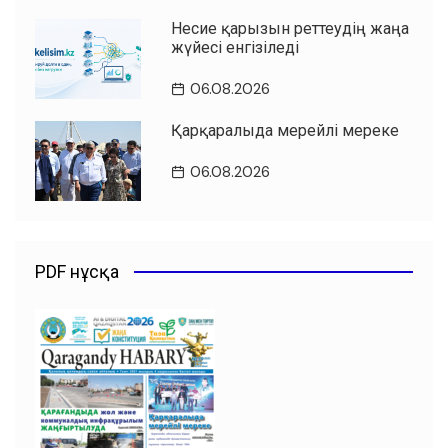
Несие қарызын реттеудің жаңа
жүйесі енгізіледі
06.08.2026
Қарқаралыда мерейлі мереке
06.08.2026
PDF нұсқа