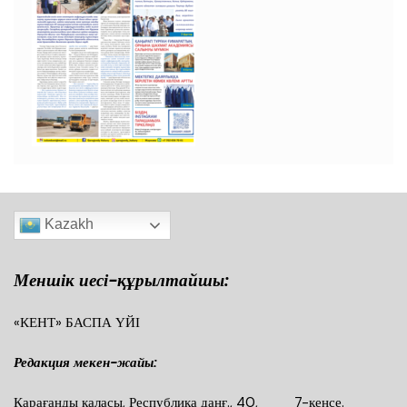
Kazakh
Меншік иесі-құрылтайшы:
«КЕНТ» БАСПА ҮЙІ
Редакция мекен-жайы:
Қарағанды қаласы, Республика даңғ., 40, 7-кеңсе.