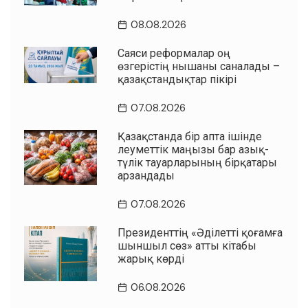
08.08.2026
Саяси реформалар оң
өзгерістің нышаны саналады –
қазақстандықтар пікірі
07.08.2026
Қазақстанда бір апта ішінде
әлеуметтік маңызы бар азық-
түлік тауарларының бірқатары
арзандады
07.08.2026
Президенттің «Әділетті қоғамға
шыншыл сөз» атты кітабы
жарық көрді
06.08.2026