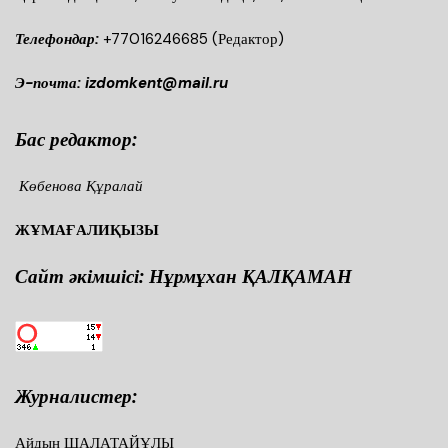
Телефондар:
+77016246685
(Редактор)
Э-почта: izdomkent@mail.ru
Бас редактор:
Көбенова Құралай
ЖҰМАҒАЛИҚЫЗЫ
Сайт әкімшісі: Нұрмұхан ҚАЛҚАМАН
Журналистер:
Айдын ШАЛАТАЙҰЛЫ