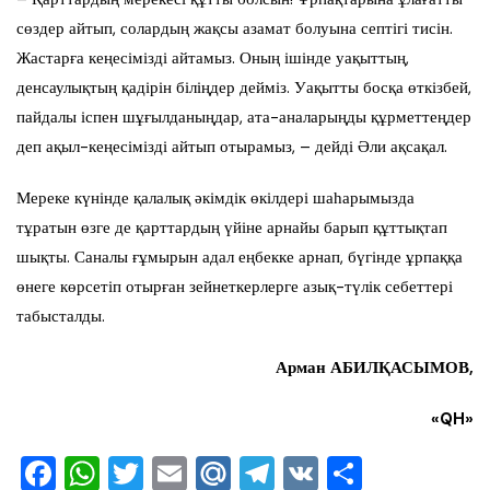
сөздер айтып, солардың жақсы азамат болуына септігі тисін.
Жастарға кеңесімізді айтамыз. Оның ішінде уақыттың,
денсаулықтың қадірін біліңдер дейміз. Уақытты босқа өткізбей,
пайдалы іспен шұғылданыңдар, ата-аналарыңды құрметтеңдер
деп ақыл-кеңесімізді айтып отырамыз, – дейді Әли ақсақал.
Мереке күнінде қалалық әкімдік өкілдері шаһарымызда
тұратын өзге де қарттардың үйіне арнайы барып құттықтап
шықты. Саналы ғұмырын адал еңбекке арнап, бүгінде ұрпаққа
өнеге көрсетіп отырған зейнеткерлерге азық-түлік себеттері
табысталды.
Арман АБИЛҚАСЫМОВ,
«QH»
F
W
T
E
M
T
V
О