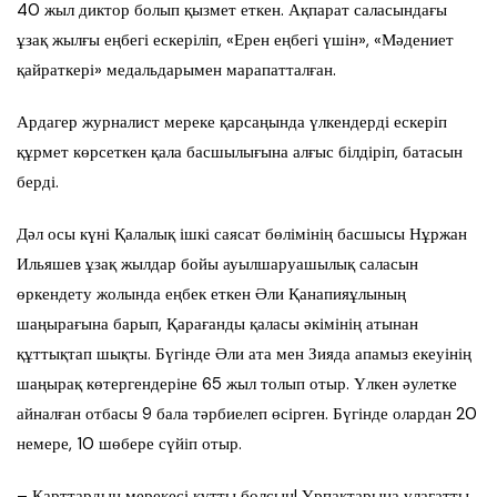
40 жыл диктор болып қызмет еткен. Ақпарат саласындағы
ұзақ жылғы еңбегі ескеріліп, «Ерен еңбегі үшін», «Мәдениет
қайраткері» медальдарымен марапатталған.
Ардагер журналист мереке қарсаңында үлкендерді ескеріп
құрмет көрсеткен қала басшылығына алғыс білдіріп, батасын
берді.
Дәл осы күні Қалалық ішкі саясат бөлімінің басшысы Нұржан
Ильяшев ұзақ жылдар бойы ауылшаруашылық саласын
өркендету жолында еңбек еткен Әли Қанапияұлының
шаңырағына барып, Қарағанды қаласы әкімінің атынан
құттықтап шықты. Бүгінде Әли ата мен Зияда апамыз екеуінің
шаңырақ көтергендеріне 65 жыл толып отыр. Үлкен әулетке
айналған отбасы 9 бала тәрбиелеп өсірген. Бүгінде олардан 20
немере, 10 шөбере сүйіп отыр.
– Қарттардың мерекесі құтты болсын! Ұрпақтарына ұлағатты