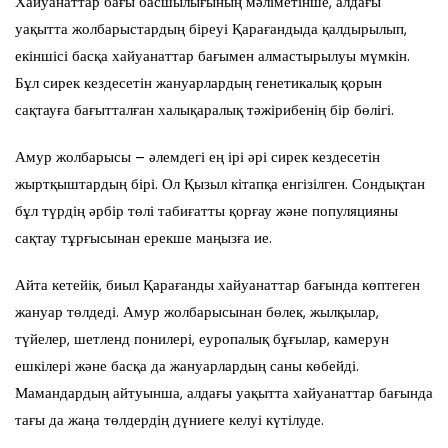
Хайуанаттар бағы басшылығының мәліметінше, алдағы
уақытта жолбарыстардың біреуі Қарағандыда қалдырылып,
екіншісі басқа хайуанаттар бағымен алмастырылуы мүмкін.
Бұл сирек кездесетін жануарлардың генетикалық қорын
сақтауға бағытталған халықаралық тәжірибенің бір бөлігі.
Амур жолбарысы – әлемдегі ең ірі әрі сирек кездесетін
жыртқыштардың бірі. Ол Қызыл кітапқа енгізілген. Сондықтан
бұл түрдің әрбір төлі табиғатты қорғау және популяцияны
сақтау тұрғысынан ерекше маңызға ие.
Айта кетейік, биыл Қарағанды хайуанаттар бағында көптеген
жануар төлдеді. Амур жолбарысынан бөлек, жылқылар,
түйелер, шетленд понилері, еуропалық бұғылар, камерун
ешкілері және басқа да жануарлардың саны көбейді.
Мамандардың айтуынша, алдағы уақытта хайуанаттар бағында
тағы да жаңа төлдердің дүниеге келуі күтілуде.