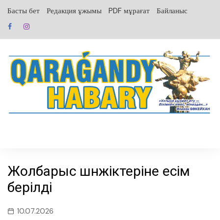
перейти
Басты бет
Редакция ұжымы
PDF мұрағат
Байланыс
к
содержанию
Жолбарыс шөнжіктеріне есім
берілді
10.07.2026