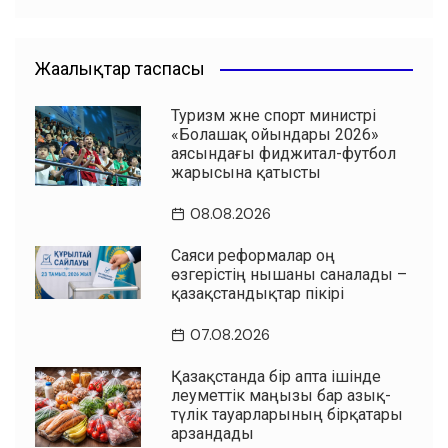
Жаңалықтар таспасы
Туризм және спорт министрі
«Болашақ ойындары 2026»
аясындағы фиджитал-футбол
жарысына қатысты
08.08.2026
Саяси реформалар оң
өзгерістің нышаны саналады –
қазақстандықтар пікірі
07.08.2026
Қазақстанда бір апта ішінде
әлеуметтік маңызы бар азық-
түлік тауарларының бірқатары
арзандады