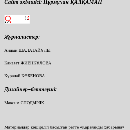
Сайт әкімшісі: Нұрмұхан ҚАЛҚАМАН
Журналистер:
Айдын ШАЛАТАЙҰЛЫ
Қанағат ЖИЕНҚҰЛОВА
Құралай КӨБЕНОВА
Дизайнер-беттеуші:
Максим СПОДЫРЯК
Материалдар көшіріліп басылған ретте «Қарағанды хабарына»