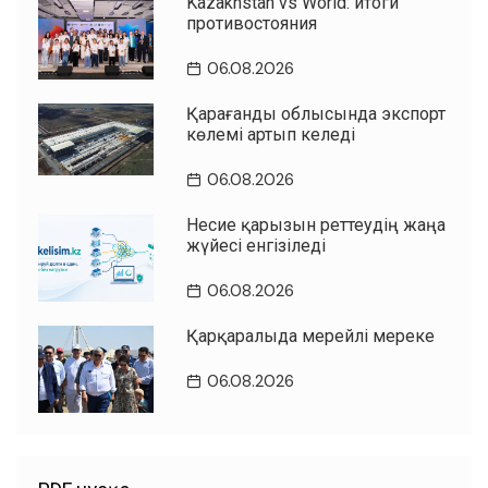
Kazakhstan vs World: итоги
противостояния
06.08.2026
Қарағанды облысында экспорт
көлемі артып келеді
06.08.2026
Несие қарызын реттеудің жаңа
жүйесі енгізіледі
06.08.2026
Қарқаралыда мерейлі мереке
06.08.2026