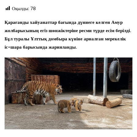
Оқылды:
78
Қарағанды хайуанаттар бағында дүниеге келген Амур
жолбарысының егіз шөнжіктеріне ресми түрде есім берілді.
Бұл туралы Ұлттық домбыра күніне арналған мерекелік
іс-шара барысында жарияланды.