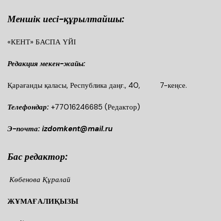
Меншік иесі-құрылтайшы:
«КЕНТ» БАСПА ҮЙІ
Редакция мекен-жайы:
Қарағанды қаласы, Республика даңғ., 40, 7-кеңсе.
Телефондар:
+77016246685
(Редактор)
Э-почта: izdomkent@mail.ru
Бас редактор:
Көбенова Құралай
ЖҰМАҒАЛИҚЫЗЫ