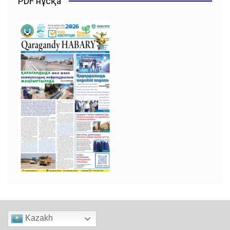
PDF нұсқа
Kazakh