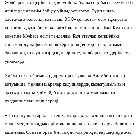
Жолбарыс төлдеріне ат қою үшін хайуанаттар бағы әлеуметтік
желілерде арнайы байқау ұйымдастырған. Тұрғындар
бастамаға белсенді қатысып, 300-ден астам есім нұсқасын
ұсынған. Дауыс беру нәтижесінде ұрғашы шөнжікке Киара, ал
еркегіне Муфаса есімі таңдалды. Бұл атаулар көпшілікке
танымал мультфильм кейіпкерлерінің есімдері болғанымен,
байқауға қатысушылардың пікірінше, жолбарыс төлдеріне өте
үйлесімді.
Хайуанаттар бағының директоры Гүлнара Адамбекованың
айтуынша, мұндай шаралар келушілердің қызығушылығын
арттырып қана қоймай, балалардың шығармашылығын
қолдауға мүмкіндік береді.
– Біз хайуанаттар бағы тек жануарларды тамашалайтын орын
ғана емес, танымдық әрі мәдени шаралар өтетін орта болғанын
қалаймыз. Осыған орай Ұлттық домбыра күні қарсаңында жас