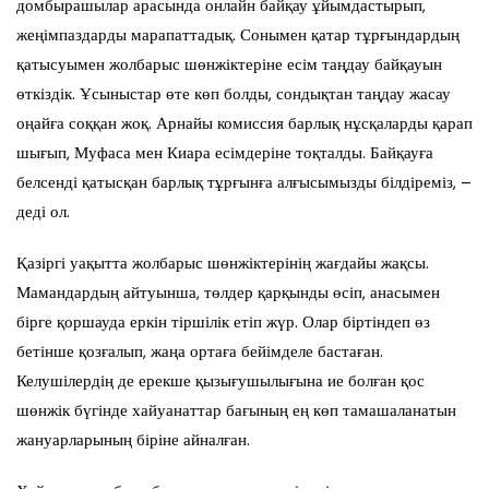
домбырашылар арасында онлайн байқау ұйымдастырып,
жеңімпаздарды марапаттадық. Сонымен қатар тұрғындардың
қатысуымен жолбарыс шөнжіктеріне есім таңдау байқауын
өткіздік. Ұсыныстар өте көп болды, сондықтан таңдау жасау
оңайға соққан жоқ. Арнайы комиссия барлық нұсқаларды қарап
шығып, Муфаса мен Киара есімдеріне тоқталды. Байқауға
белсенді қатысқан барлық тұрғынға алғысымызды білдіреміз, –
деді ол.
Қазіргі уақытта жолбарыс шөнжіктерінің жағдайы жақсы.
Мамандардың айтуынша, төлдер қарқынды өсіп, анасымен
бірге қоршауда еркін тіршілік етіп жүр. Олар біртіндеп өз
бетінше қозғалып, жаңа ортаға бейімделе бастаған.
Келушілердің де ерекше қызығушылығына ие болған қос
шөнжік бүгінде хайуанаттар бағының ең көп тамашаланатын
жануарларының біріне айналған.