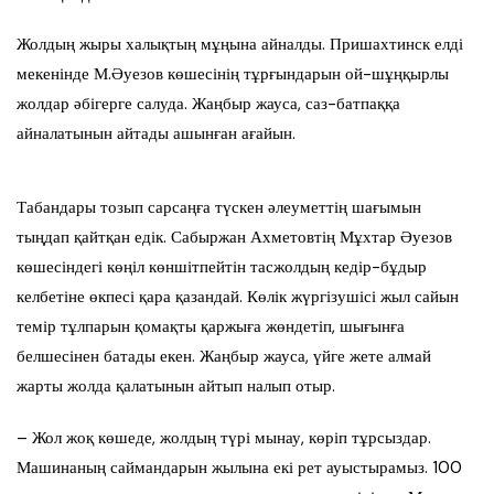
Жолдың жыры халықтың мұңына айналды. Пришахтинск елді
мекенінде М.Әуезов көшесінің тұрғындарын ой-шұңқырлы
жолдар әбігерге салуда. Жаңбыр жауса, саз-батпаққа
айналатынын айтады ашынған ағайын.
Табандары тозып сарсаңға түскен әлеуметтің шағымын
тыңдап қайтқан едік. Сабыржан Ахметовтің Мұхтар Әуезов
көшесіндегі көңіл көншітпейтін тасжолдың кедір-бұдыр
келбетіне өкпесі қара қазандай. Көлік жүргізушісі жыл сайын
темір тұлпарын қомақты қаржыға жөндетіп, шығынға
белшесінен батады екен. Жаңбыр жауса, үйге жете алмай
жарты жолда қалатынын айтып налып отыр.
– Жол жоқ көшеде, жолдың түрі мынау, көріп тұрсыздар.
Машинаның саймандарын жылына екі рет ауыстырамыз. 100