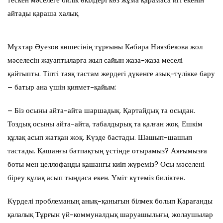
тескен мәселеге билік өкілдері көз жұма қарамаса игі екенін
айтады қараша халық.
Мұхтар Әуезов көшесінің тұрғыны Кәбира Ниязбекова жол
мәселесін жауаптыларға жыл сайын жаза-жаза меселі
қайтыпты. Тіпті таяқ тастам жердегі дүкенге азық-түлікке бару
– батыр ана үшін қиямет-қайым:
– Біз осыны айта-айта шаршадық. Қартайдық та осыдан.
Тоздық осыны айта-айта, табалдырық та қалған жоқ. Ешкім
құлақ асып жатқан жоқ. Күзде бастады. Шашып-шашып
тастады. Қашанғы батпақтың үстінде отырамыз? Аяғымызға
боты мен целлофанды қашанғы киіп жүреміз? Осы мәселені
біреу құлақ асып тыңдаса екен. Үміт күтеміз биліктен.
Күрделі проблеманың анық-қанығын білмек болып Қарағанды
қалалық Тұрғын үй-коммуналдық шаруашылығы, жолаушылар