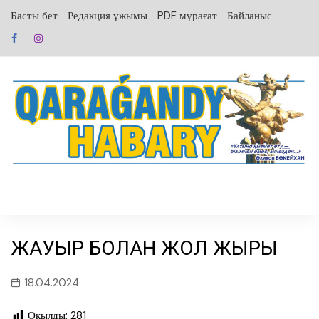
перейти
Басты бет
Редакция ұжымы
PDF мұрағат
Байланыс
к
содержанию
ЖАУЫР БОЛҒАН ЖОЛ ЖЫРЫ
18.04.2024
Оқылды:
281