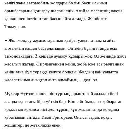
көлігі және автомобиль жолдары бөлімі басшысының
орынбасарына қоңырау шалған едік. Алайда мәселенің нақты
қашан шешілетінін тап басып айта алмады Жанболат
Тоқмурзин.
– Жол жөндеу жұмыстарының қазіргі уақытта нақты айта
алмаймын қашан басталатынын. Өйткені бүгінгі таңда ескі
Тихоновкадағы 3 көшеде ауызсу құбыры жоқ. Ол жөнінде жоба
жасалып жатыр. Әзірленгеннен кейін, жоба іске асырылғаннан
кейін ғана бұл сұраққа келуге болады. Жолдың қай уақытта
жасалатынын анықтап айта алмаймын, – деді ол.
Мұхтар Әуезов көшесінің тұрғындарын талай жылдан бері
алаңдатқан тағы бір түйткіл бар. Көше бойындағы қобыраған
қоқыстың қолаңса иісі жел тұрып, күн жылынғанда қолқаны
қабатынын айтады Иван Григорьев. Онысы аздай, қоқыс
жәшіктері де жеткіліксіз екен.