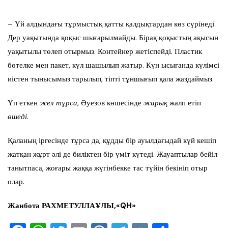
– Үй алдындағы тұрмыстық қатты қалдықтардан көз сүрінеді.
Дер уақытында қоқыс шығарылмайды. Бірақ қоқыстың ақысын
уақытылы төлеп отырмыз. Контейнер жетіспейді. Пластик
бөтелке мен пакет, күл шашылып жатыр. Күн ысығанда күлімсі
иістен тынысымыз тарылып, тіпті тұншығып қала жаздаймыз.
Үп еткен
жел тұрса
, Әуезов көшесінде
жарық
жалп етіп
өшеді
.
Қаланың іргесінде тұрса да, құдды бір ауылдағыдай күй кешіп
жатқан жұрт әлі де биліктен бір үміт күтеді. Жауаптылар бейіл
танытпаса, жоғары жаққа жүгінбекке тас түйін бекініп отыр
олар.
Жанбота РАХМЕТУЛЛАҰЛЫ,
«QH»