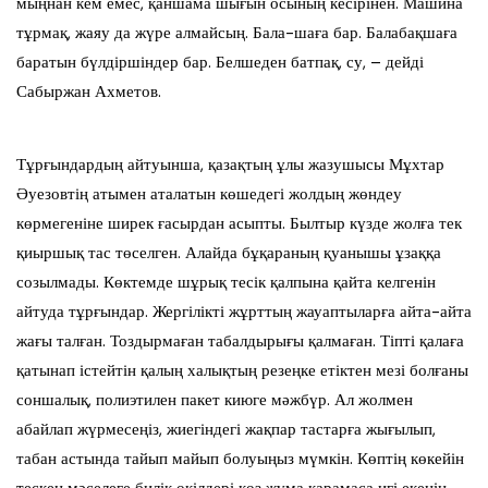
мыңнан кем емес, қаншама шығын осының кесірінен. Машина
тұрмақ, жаяу да жүре алмайсың. Бала-шаға бар. Балабақшаға
баратын бүлдіршіндер бар. Белшеден батпақ, су, – дейді
Сабыржан Ахметов.
Тұрғындардың айтуынша, қазақтың ұлы жазушысы Мұхтар
Әуезовтің атымен аталатын көшедегі жолдың жөндеу
көрмегеніне ширек ғасырдан асыпты. Былтыр күзде жолға тек
қиыршық тас төселген. Алайда бұқараның қуанышы ұзаққа
созылмады. Көктемде шұрық тесік қалпына қайта келгенін
айтуда тұрғындар. Жергілікті жұрттың жауаптыларға айта-айта
жағы талған. Тоздырмаған табалдырығы қалмаған. Тіпті қалаға
қатынап істейтін қалың халықтың резеңке етіктен мезі болғаны
соншалық, полиэтилен пакет киюге мәжбүр. Ал жолмен
абайлап жүрмесеңіз, жиегіндегі жақпар тастарға жығылып,
табан астында тайып майып болуыңыз мүмкін. Көптің көкейін