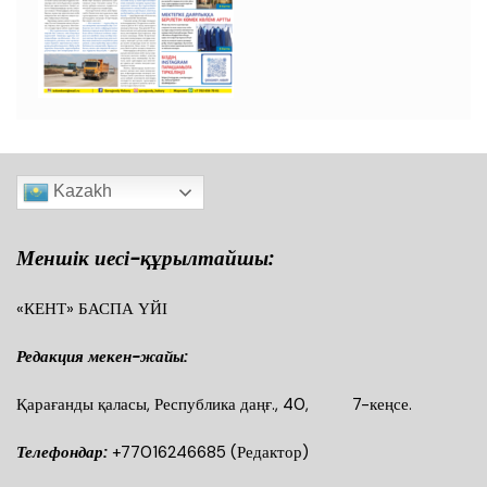
Kazakh
Меншік иесі-құрылтайшы:
«КЕНТ» БАСПА ҮЙІ
Редакция мекен-жайы:
Қарағанды қаласы, Республика даңғ., 40, 7-кеңсе.
Телефондар:
+77016246685
(Редактор)