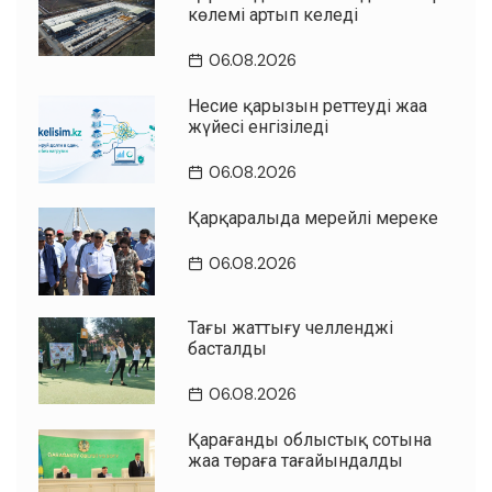
көлемі артып келеді
06.08.2026
Несие қарызын реттеудің жаңа
жүйесі енгізіледі
06.08.2026
Қарқаралыда мерейлі мереке
06.08.2026
Таңғы жаттығу челленджі
басталды
06.08.2026
Қарағанды облыстық сотына
жаңа төраға тағайындалды