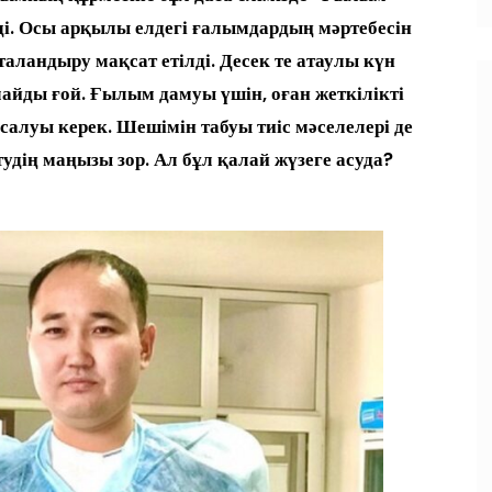
еді. Осы арқылы елдегі ғалымдардың мәртебесін
ландыру мақсат етілді. Десек те атаулы күн
майды ғой. Ғылым дамуы үшін, оған жеткілікті
салуы керек. Шешімін табуы тиіс мәселелері де
тудің маңызы зор. Ал бұл қалай жүзеге асуда?