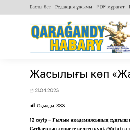
перейти
Басты бет
Редакция ұжымы
PDF мұрағат
к
содержанию
Жақсылығы көп «Ж
21.04.2023
Оқылды:
383
12 сәуір – Ғылым академиясының тұңғыш п
Сәтбаевтың дүниеге келген күні. Әйгілі ғ