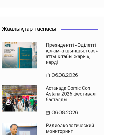
Жаңалықтар таспасы
Президенттің «Әділетті
қоғамға шыншыл сөз»
атты кітабы жарық
көрді
06.08.2026
Астанада Comic Con
Astana 2026 фестивалі
басталды
06.08.2026
Радиоэкологический
мониторинг