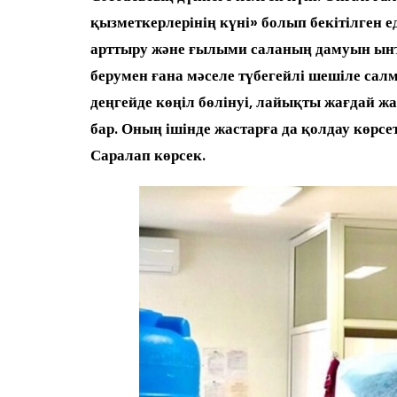
қызметкерлерінің күні» болып бекітілген 
арттыру және ғылыми саланың дамуын ынта
берумен ғана мәселе түбегейлі шешіле сал
деңгейде көңіл бөлінуі, лайықты жағдай жа
бар. Оның ішінде жастарға да қолдау көрсе
Саралап көрсек.