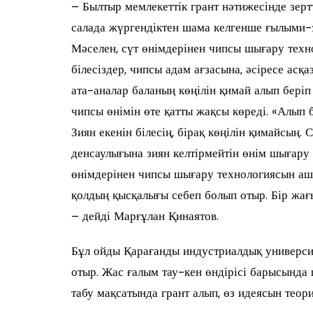
– Былтыр мемлекеттік грант нәтижесінде зерт
салада жүргендіктен шама келгенше ғылыми-
Мәселен, сүт өнімдерінен чипсы шығару технол
білесіздер, чипсы адам ағзасына, әсіресе асқа
ата-аналар баланың көңілін қимай алып беріп
чипсы өнімін өте қатты жақсы көреді. «Алып б
Зиян екенін білесің, бірақ көңілін қимайсың.
денсаулығына зиян келтірмейтін өнім шығару
өнімдерінен чипсы шығару технологиясын ашт
қолдың қысқалығы себеп болып отыр. Бір жағы
– дейді Марғұлан Қинаятов.
Бұл ойды Қарағанды индустриалдық универси
отыр. Жас ғалым тау-кен өндірісі барысында
табу мақсатында грант алып, өз идеясын теор