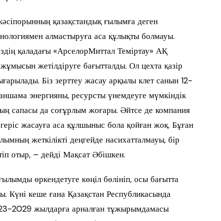
 кәсіпорынның қазақстандық ғылымға деген
ехнологиямен алмастыруға аса құлықты болмауы.
іздің қаладағы «АрселорМиттал Теміртау» АҚ
жұмысын жетілдіруге бағытталды. Ол цехта қазір
ығарылады. Біз зерттеу жасау арқылы клет санын 12-
 қаншама энергияны, ресурсты үнемдеуге мүмкіндік
лдың сапасы да соғұрлым жоғары. Әйтсе де компания
згеріс жасауға аса құлшыныс бола қойған жоқ. Бұған
ылымның жеткілікті деңгейде насихатталмауы, бір
іп отыр, – дейді Мақсат Әбішкен.
ылымды өркендетуге көңіл бөлініп, осы бағытта
. Күні кеше ғана Қазақстан Республикасында
023-2029 жылдарға арналған тұжырымдамасы