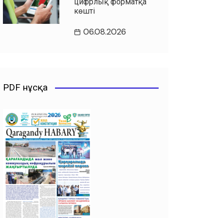
цифрлық форматқа
көшті
06.08.2026
PDF нұсқа