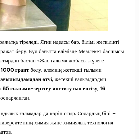
ражатқа тіреледі. Яғни идеясы бар, білімі жеткілікті
аражат беру. Бұл бағытта елімізде Мемлекет басшысы
тырдан бастап «Жас ғалым» жобасы жүзеге
н
1000 грант
бөлу, әлемнің жетекші ғылыми
ағылымдамадан өтуі
, жетекші ғалымдардың
а
85 ғылыми-зерттеу институтын енгізу
,
16
оспарланған.
андылық ғалымдар да көріп отыр. Солардың бірі –
ниверситетінің химия және химиялық технология
ятов.