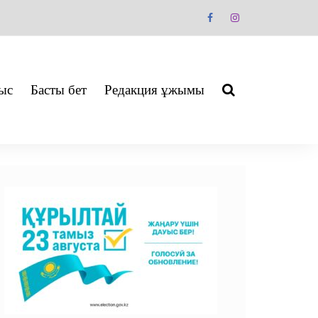
ыс
Басты бет
Редакция ұжымы