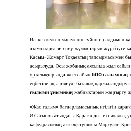
Иә, кез келген мәселенің түйіні ең алдымен қа
азаматтарға зерттеу жұмыстарын жүргізуге қ
Қасым-Жомарт Тоқаевтың тапсырмасымен был
асырылуда. Осы жобаның аясында жыл сайы
орталықтарында жыл сайын
500 ғалымның т
еңбегіне ақы төлеуді базалық қаржыландыруғ
ғылыми ұйымның
жабдықтарын жаңғырту ж
«Жас ғалым» бағдарламасының игілігін қарағ
Ә.Сағынов атындағы Қарағанды техникалық у
кафедрасының аға оқытушысы Марғұлан Қина