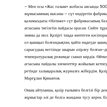
– Мен осы «Жас ғалым» жобасы аясында 500 
жұмысымның нысаны – сүт өндіретін фабрика
қаламыздағы «Нәтиже» сүт фабрикасының база
ағзасына тигізетін пайдасы орасан. Сөйте тұ
зияны да мол. Қазіргі таңда көптеген кәсіпо
ол қышқыл болғандықтан, қайта өңдеуде қиын
сарысудың негізінде шырын әзірлеу болған-д
температуралық режимде сынап көрдік. Өйтк
ағзасына пайдалы элементтер жойылып кетпеуі
ретінде халықаралық журналға жібердім. Қаз
Марғұлан Қинаятов.
Оның айтуынша, қазір ғылымға белгілі бір дең
жұмыстар әлі де болса жандана түсу керек. 