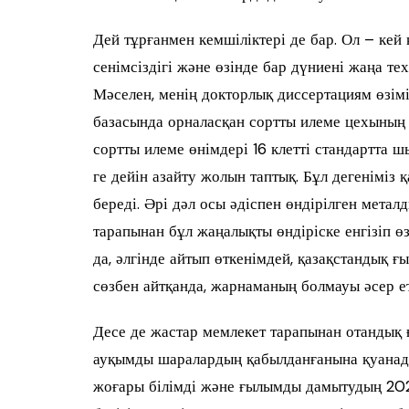
Дей тұрғанмен кемшіліктері де бар. Ол – кей
сенімсіздігі және өзінде бар дүниені жаңа т
Мәселен, менің докторлық диссертациям өзім
базасында орналасқан сортты илеме цехының 
сортты илеме өнімдері 16 клетті стандартта ш
ге дейін азайту жолын таптық. Бұл дегеніміз
береді. Әрі дәл осы әдіспен өндірілген мета
тарапынан бұл жаңалықты өндіріске енгізіп ө
да, әлгінде айтып өткенімдей, қазақстандық ғ
сөзбен айтқанда, жарнаманың болмауы әсер ет
Десе де жастар мемлекет тарапынан отандық ғ
ауқымды шаралардың қабылданғанына қуанады
жоғары білімді және ғылымды дамытудың 2