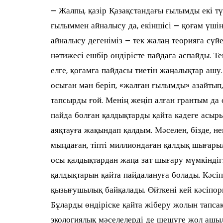
– Жалпы, қазір Қазақстандағы ғылымды екі тү
ғылыммен айналысу да, екіншісі – қоғам үш
айналысу дегеніміз – тек жалаң теорияға сүй
нәтижесі ешбір өндірісте пайдаға аспайды. Тек
елге, қоғамға пайдасы тиетін жаңалықтар аш
осыған мән беріп, «жалған ғылымды» азайтып,
тапсырды ғой. Менің жеңіп алған грантым да 
пайда болған қалдықтарды қайта кәдеге асырып
аяқтауға жақындап қалдым. Мәселен, бізде, не
мыңдаған, тіпті миллиондаған қалдық шығарыл
осы қалдықтардан жаңа зат шығару мүмкіндігі
қалдықтарын қайта пайдалануға болады. Кәсі
қызығушылық байқалады. Өйткені кей кәсіпор
Бұларды өндіріске қайта жіберу жолын тапсақ
экологиялық мәселелерді де шешуге жол ашыл