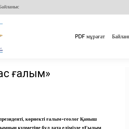
Байланыс
PDF мұрағат
Байлан
ас ғалым»
резиденті, көрнекті ғалым-геолог Қаныш
алымның құрметіне бұл дата елімізде «Ғылым