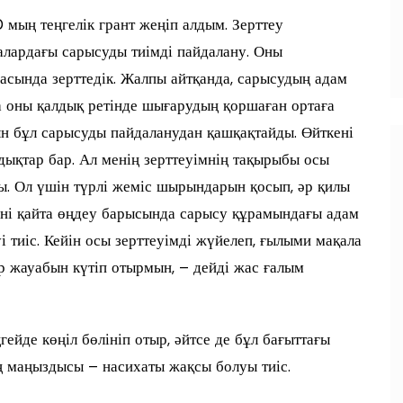
мың теңгелік грант жеңіп алдым. Зерттеу
лардағы сарысуды тиімді пайдалану. Оны
сында зерттедік. Жалпы айтқанда, сарысудың адам
ра оны қалдық ретінде шығарудың қоршаған ортаға
рын бұл сарысуды пайдаланудан қашқақтайды. Өйткені
дықтар бар. Ал менің зерттеуімнің тақырыбы осы
ы. Ол үшін түрлі жеміс шырындарын қосып, әр қилы
ені қайта өңдеу барысында сарысу құрамындағы адам
 тиіс. Кейін осы зерттеуімді жүйелеп, ғылыми мақала
ір жауабын күтіп отырмын, – дейді жас ғалым
гейде көңіл бөлініп отыр, әйтсе де бұл бағыттағы
Ең маңыздысы – насихаты жақсы болуы тиіс.