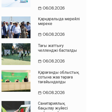
06.08.2026
Қарқаралыда мерейлі
мереке
06.08.2026
Таңғы жаттығу
челленджі басталды
06.08.2026
Қарағанды облыстық
сотына жаңа төраға
тағайындалды
06.08.2026
Санитариялық
бақылау жүйесі