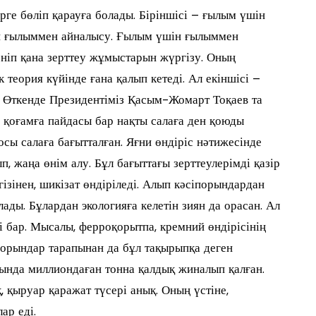
рге бөліп қарауға болады. Біріншісі – ғылым үшін
ін ғылыммен айналысу. Ғылым үшін ғылыммен
еніп қана зерттеу жұмыстарын жүргізу. Оның
 теория күйінде ғана қалып кетеді. Ал екіншісі –
у. Өткенде Президентіміз Қасым-Жомарт Тоқаев та
 қоғамға пайдасы бар нақты салаға ден қоюды
осы салаға бағытталған. Яғни өндіріс нәтижесінде
, жаңа өнім алу. Бұл бағыттағы зерттеулерімді қазір
гізінен, шикізат өндіріледі. Алып кәсіпорындардан
ады. Бұлардан экологияға келетін зиян да орасан. Ал
 бар. Мысалы, ферроқорытпа, кремний өндірісінің
порындар тарапынан да бұл тақырыпқа деген
ында миллиондаған тонна қалдық жиналып қалған.
, қыруар қаражат түсері анық. Оның үстіне,
ар еді.