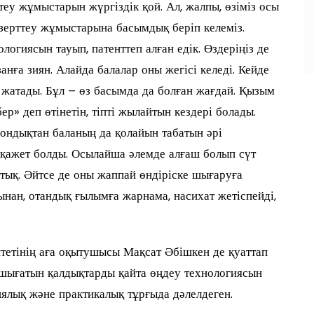
теу жұмыстарын жүргіздік қой. Ал, жалпы, өзіміз осы
зерттеу жұмыстарына басымдық беріп келеміз.
огиясын тауып, патенттеп алған едік. Өздеріңіз де
занға зиян. Алайда балалар оны жегісі келеді. Кейде
 жатады. Бұл – өз басымда да болған жағдай. Қызым
ер» деп өтінетін, тіпті жылайтын кездері болады.
 Сондықтан баланың да қолайын табатын әрі
 қажет болды. Осылайша әлемде алғаш болып сүт
ық. Әйтсе де оны жаппай өндіріске шығаруға
нан, отандық ғылымға жарнама, насихат жетіспейді,
тетінің аға оқытушысы Мақсат Әбішкен де қуаттап
 шығатын қалдықтарды қайта өңдеу технологиясын
иялық және практикалық тұрғыда дәлелдеген.