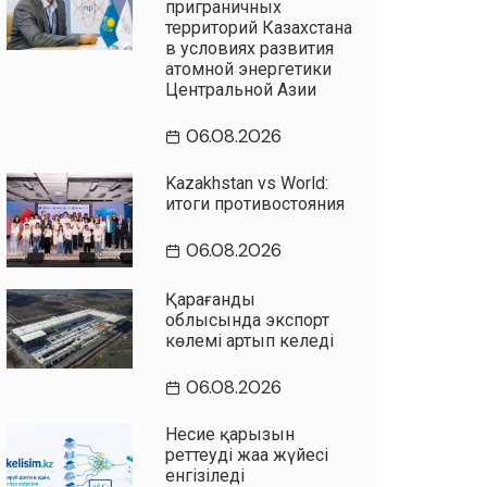
приграничных
территорий Казахстана
в условиях развития
атомной энергетики
Центральной Азии
06.08.2026
Kazakhstan vs World:
итоги противостояния
06.08.2026
Қарағанды
облысында экспорт
көлемі артып келеді
06.08.2026
Несие қарызын
реттеудің жаңа жүйесі
енгізіледі