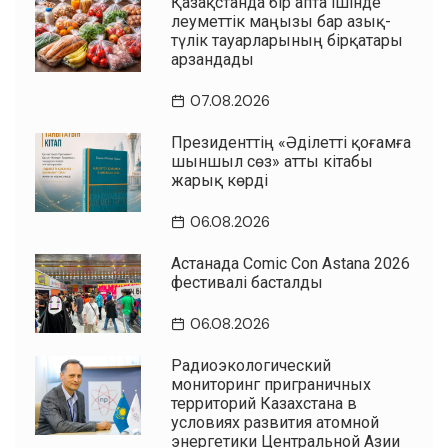
Қазақстанда бір апта ішінде
әлеуметтік маңызы бар азық-
түлік тауарларының бірқатары
арзандады
07.08.2026
Президенттің «Әділетті қоғамға
шыншыл сөз» атты кітабы
жарық көрді
06.08.2026
Астанада Comic Con Astana 2026
фестивалі басталды
06.08.2026
Радиоэкологический
мониторинг приграничных
территорий Казахстана в
условиях развития атомной
энергетики Центральной Азии