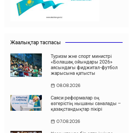
k
Жаңалықтар таспасы
Туризм және спорт министрі
«Болашақ ойындары 2026»
аясындағы фиджитал-футбол
жарысына қатысты
08.08.2026
Саяси реформалар оң
өзгерістің нышаны саналады –
қазақстандықтар пікірі
07.08.2026