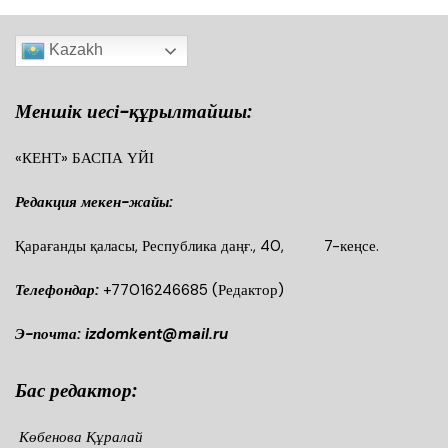
Kazakh
Меншік иесі-құрылтайшы:
«КЕНТ» БАСПА ҮЙІ
Редакция мекен-жайы:
Қарағанды қаласы, Республика даңғ., 40, 7-кеңсе.
Телефондар:
+77016246685
(Редактор)
Э-почта: izdomkent@mail.ru
Бас редактор:
Көбенова Құралай