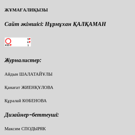
ЖҰМАҒАЛИҚЫЗЫ
Сайт әкімшісі: Нұрмұхан ҚАЛҚАМАН
Журналистер:
Айдын ШАЛАТАЙҰЛЫ
Қанағат ЖИЕНҚҰЛОВА
Құралай КӨБЕНОВА
Дизайнер-беттеуші:
Максим СПОДЫРЯК