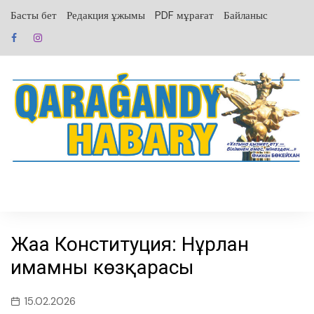
перейти
Басты бет
Редакция ұжымы
PDF мұрағат
Байланыс
к
содержанию
Жаңа Конституция: Нұрлан
имамның көзқарасы
15.02.2026