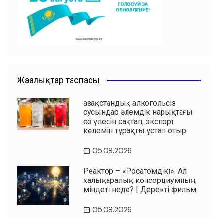
o
p
k
Жаңалықтар таспасы
Қазақстандық алкогольсіз
сусындар әлемдік нарықтағы
өз үлесін сақтап, экспорт
көлемін тұрақты ұстап отыр
05.08.2026
Реактор – «Росатомдікі». Ал
халықаралық консорциумның
міндеті неде? | Деректі фильм
05.08.2026