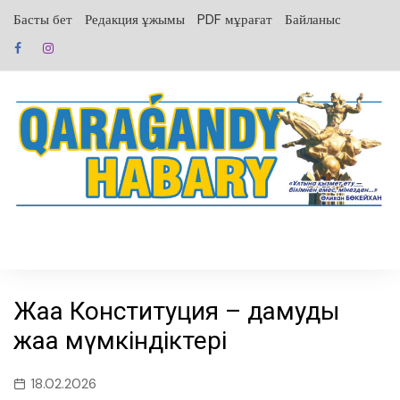
перейти
Басты бет
Редакция ұжымы
PDF мұрағат
Байланыс
к
содержанию
Жаңа Конституция – дамудың
жаңа мүмкіндіктері
18.02.2026