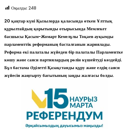
Оқылды:
248
20 қаңтар күні Қызылорда қаласында өткен Ұлттық
құрылтайдың қорытынды отырысында Мемлекет
басшысы Қасым-Жомарт Кемелұлы Тоқаев ауқымды
парламенттік реформаның басталғанын жариялады.
Реформа екі палаталы жүйеден бір палаталы Парламентке
көшу және саяси партиялардың рөлін күшейтуді көздейді.
Бұл бастама Әділетті Қазақстанды құру және елдің саяси
жүйесін жаңғырту бағытының заңды жалғасы болды.