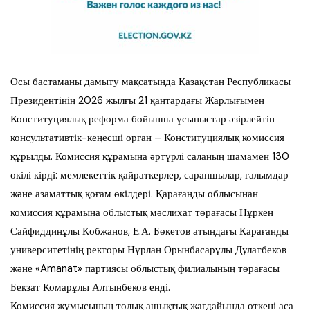
Осы бастаманы дамыту мақсатында Қазақстан Республикасы
Президентінің 2026 жылғы 21 қаңтардағы Жарлығымен
Конституциялық реформа бойынша ұсыныстар әзірлейтін
консультативтік-кеңесші орган – Конституциялық комиссия
құрылды. Комиссия құрамына әртүрлі саланың шамамен 130
өкілі кірді: мемлекеттік қайраткерлер, сарапшылар, ғалымдар
және азаматтық қоғам өкілдері. Қарағанды облысынан
комиссия құрамына облыстық мәслихат төрағасы Нұркен
Сайфиддинұлы Қобжанов, Е.А. Бөкетов атындағы Қарағанды
университетінің ректоры Нұрлан Орынбасарұлы Дулатбеков
және «Amanat» партиясы облыстық филиалының төрағасы
Бекзат Комарұлы Алтынбеков енді.
Комиссия жұмысының толық ашықтық жағдайында өткені аса