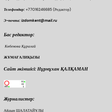
Телефондар:
+77016246685
(Редактор)
Э-почта: izdomkent@mail.ru
Бас редактор:
Көбенова Құралай
ЖҰМАҒАЛИҚЫЗЫ
Сайт әкімшісі: Нұрмұхан ҚАЛҚАМАН
Журналистер:
Айдын ШАЛАТАЙҰЛЫ