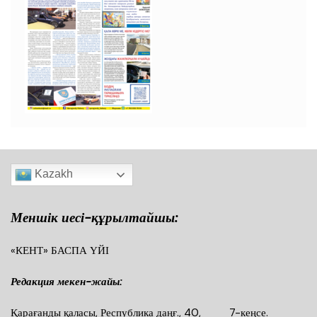
Kazakh
Меншік иесі-құрылтайшы:
«КЕНТ» БАСПА ҮЙІ
Редакция мекен-жайы:
Қарағанды қаласы, Республика даңғ., 40, 7-кеңсе.