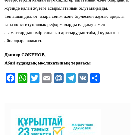
өзгерістердің қандай мүмкіндіктер ашатынын және олардың іс
жүзінде қалай жүзеге асырылатынын білуі маңызды.
Тек ашық диалог, өзара сенім және бірлескен жұмыс арқылы
ғана конституциялық реформаларды ел дамуы мен
азаматтардың өмір сапасын арттырудың тиімді құралына
айналдыра аламыз.
Данияр СӘКЕНОВ,
Абай аудандық мәслихатының төрағасы
F
W
T
E
M
T
V
О
a
h
wi
m
ai
el
K
тп
c
at
tt
ai
l.R
e
ра
e
s
er
l
u
gr
ви
b
A
a
ть
o
p
m