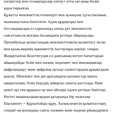
өзгерістер мен толықтырулар енгізу» атты екі жаңа бөлім
қарастырылған.
Құжатта мемлекеттің егемендігі мен аумақтық тұтастығының
мызғымастығы бекітілген. Адам құқықтары мен
бостандықтары ел тарихында алғаш рет мемлекеттік
саясаттың ең жоғары басымдығы ретінде айқындалды.
Преамбулада қазақстандық мемлекеттіліктің қалыптасу жолы
мен қазақ жерінің өркениеттік бастаулары көрініс тапқан.
Жаңартылған Конституция ел дамуының негізгі бағыттарын
айқындайды: білім мен ғылым, мәдениет пен инновациялар,
цифрландыру және цифрлық ортада азаматтардың құқықтарын
қорғау. Мемлекет пен дін арасындағы қатынастар нақты
ажыратылып, білім берудің зайырлы сипаты расталды. Неке
ерікті әрі тең құқықты ер мен әйелдің одағы ретінде бекітілді.
Негізгі жаңашылдықтардың қатарында бір палаталы
Парламент – Құрылтайды құру, Халық кеңесін қалыптастыру,
сондай-ақ қоғамдық-саяси, ғылыми және мәдени ұйымдармен