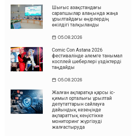
Шығыс Қазақстандағы
сарапшылар алаңында жаңа
Құрылтайдағы өңірлердің
өкілдігі талқыланды
05.08.2026
Comic Con Astana 2026
фестивалінде әлемге танымал
косплей шеберлері үздіктерді
таңдайды
05.08.2026
Жалған ақпаратқа қарсы іс-
қимыл орталығы Құрылтай
депутаттарын сайлауға
дайындық кезеңінде
ақпараттық кеңістікке
мониторинг жүргізуді
жалғастыруда