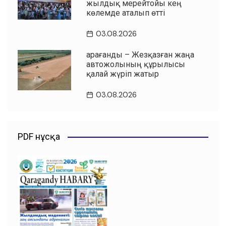
жылдық мерейтойы кең
көлемде аталып өтті
03.08.2026
Қарағанды – Жезқазған жаңа
автожолының құрылысы
қалай жүріп жатыр
03.08.2026
PDF нұсқа