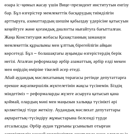
өзара іс-қимыл жасау үшін Вице-президент институтын енгізу
бар. Бұл өзгерістер мемлекеттік басқарудың тиімділігін
арттыруға, азаматтардың шешім қабылдау үдерісіне қатысуын
кеңейтуге және қоғамдық диалогты нығайтуға бағытталған.
Жаңа Конституция жобасы Қазақстанның заманауи
мемлекеттік құрылымы мен ұлттық бірегейлігін айқын
көрсетеді. Бұл – болашақтағы ауқымды өзгерістердің берік
негізі. Аталған реформалар әрбір азаматтың, әрбір елді мекен
мен өңірдің өміріне тікелей әсер етеді.
Абай аудандық мәслихатының төрағасы ретінде депутаттарға
ерекше жауапкершілік жүктелетінін жақсы түсінемін. Біздің
міндетіміз – реформаларды жүзеге асыруға қатысып қана
қоймай, олардың мәні мен маңызын халыққа түсінікті әрі
қолжетімді тілде жеткізу. Аудандық мәслихат депутаттары
ақпараттық-түсіндіру жұмыстарына белсенді түрде
атсалысады. Әрбір аудан тұрғыны ұсынылып отырған