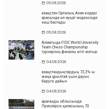
05.08.2026
Қазақстан Орталық Азия елдері
арасында әл-ауқат индексінде
көш бастады
05.08.2026
Алматыда FIDE World University
Team Chess Championship
турнирінің финалы өтіп жатыр
04.08.2026
Қазақстандықтардың 72,3%-ы
жаңа Құрылтай үшін дауыс
беруге дайын
04.08.2026
Қарағанды облысында
Приозёрск қаласының 70