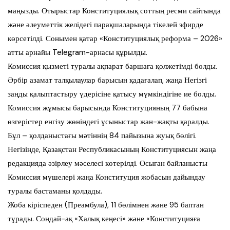
маңызды. Отырыстар Конституциялық соттың ресми сайтында
және әлеуметтік желідегі парақшаларында тікелей эфирде
көрсетілді. Сонымен қатар «Конституциялық реформа – 2026»
атты арнайы Telegram-арнасы құрылды.
Комиссия қызметі туралы ақпарат баршаға қолжетімді болды.
Әрбір азамат талқылаулар барысын қадағалап, жаңа Негізгі
заңды қалыптастыру үдерісіне қатысу мүмкіндігіне ие болды.
Комиссия жұмысы барысында Конституцияның 77 бабына
өзгерістер енгізу жөніндегі ұсыныстар жан-жақты қаралды.
Бұл – қолданыстағы мәтіннің 84 пайызына жуық бөлігі.
Негізінде, Қазақстан Республикасының Конституциясын жаңа
редакцияда әзірлеу мәселесі көтерілді. Осыған байланысты
Комиссия мүшелері жаңа Конституция жобасын дайындау
туралы бастаманы қолдады.
Жоба кіріспеден (Преамбула), 11 бөлімнен және 95 баптан
тұрады. Сондай-ақ «Халық кеңесі» және «Конституцияға