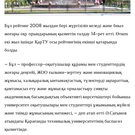
Бұл рейтинг 2008 жылдан бері жүргізіліп келеді және биыл
жоғары оқу орындарының қызметін талдау 14-рет өтті. Өткен
екі жыл ішінде ҚарТУ осы рейтингінің екінші қатарында
болды.
– Бұл – профессор-оқытушылар құрамы мен студенттердің
жоғары деңгейі, ЖОО ғылыми-зерттеу және инновациялық
жұмысы, халықаралық ынтымақтастық, түлектерді ақпараттық
қамтамасыз ету және жұмысқа орналастыру сияқты
академиялық басымдықтың объективті көрсеткіштері бойынша
университет оқытушылары мен студенттері ұжымының жүйелі
және тиімді жұмысының нәтижесі, – деп атап өтті Ә.Сағынов
атындағы Қарағанды техникалық университетінің баспасөз
қызметінде.