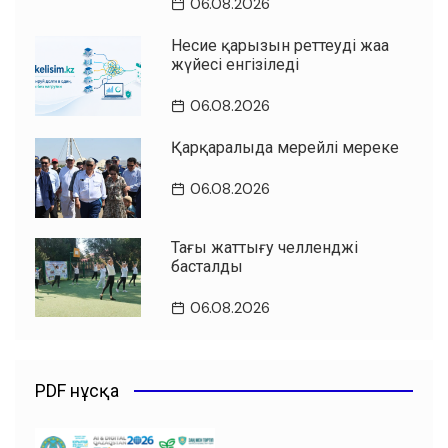
06.08.2026
Несие қарызын реттеудің жаңа
жүйесі енгізіледі
06.08.2026
Қарқаралыда мерейлі мереке
06.08.2026
Таңғы жаттығу челленджі
басталды
06.08.2026
PDF нұсқа