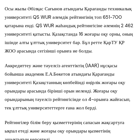
Осы жылы Әбілқас Сағынов атындағы Қарағанды техникалық
университеті QS WUR әлемдік рейтингінің топ 651-700
қатарына енді. QS WUR жаһандық рейтингісіне әлемнің 2 462
университеті қатысты. Қазақстанда 16 жоғары оқу орны, оның
ішінде алты ұлттық университет бар. Бұл ретте ҚарТУ ҚР
ЖОО арасында сегізінші орынға ие болды.
Аккредиттеу және тәуелсіз агенттіктің (IAAR) нұсқасы
бойынша академик Е.А.Бөкетов атындағы Қарағанды
университеті Қазақстанның көпбейінді өңірлік жоғары оқу
орындары арасында бірінші орын иеленді. Жоғары оқу
орындарының тәуелсіз рейтингісінде ол 4-орынға жайғасып,
тек ұлттық университеттерге ғана жол берді.
Рейтингілер білім беру қызметтерінің сапасын жақсартуға
ықпал етеді және жоғары оқу орындары қызметінің
ашықтығын көрсетеді.