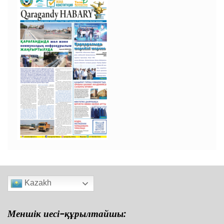
Kazakh
Меншік иесі-құрылтайшы: