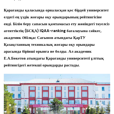
Қарағанды қаласында орналасқан қос бірдей университет
елдегі ең үздік жоғары оқу орындарының рейтингісіне
енді. Білім беру сапасын қамтамасыз ету жөніндегі тәуелсіз
агенттіктің (БСҚА) IQAA-ranking бағалауына сәйкес,
академик Әбілқас Сағынов атындағы ҚарТУ
Қазақстанның техникалық жоғары оқу орындары
арасында бірінші орынға ие болды.
Ал академик
Е.А.Бөкетов атындағы Қарағанды университеті ұлттық
рейтингідегі жетекші орындарды растады.