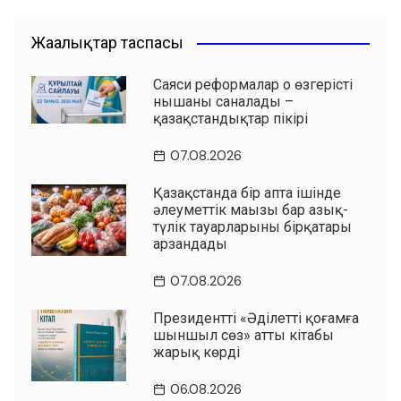
Жаңалықтар таспасы
Саяси реформалар оң өзгерістің
нышаны саналады –
қазақстандықтар пікірі
07.08.2026
Қазақстанда бір апта ішінде
әлеуметтік маңызы бар азық-
түлік тауарларының бірқатары
арзандады
07.08.2026
Президенттің «Әділетті қоғамға
шыншыл сөз» атты кітабы
жарық көрді
06.08.2026