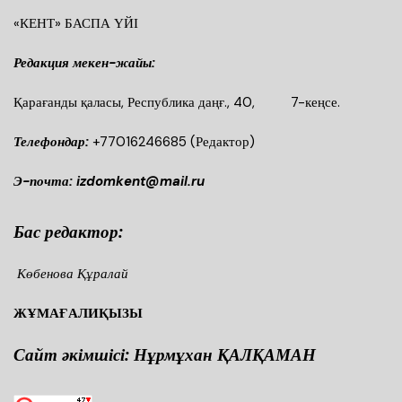
«КЕНТ» БАСПА ҮЙІ
Редакция мекен-жайы:
Қарағанды қаласы, Республика даңғ., 40, 7-кеңсе.
Телефондар:
+77016246685
(Редактор)
Э-почта: izdomkent@mail.ru
Бас редактор:
Көбенова Құралай
ЖҰМАҒАЛИҚЫЗЫ
Сайт әкімшісі: Нұрмұхан ҚАЛҚАМАН