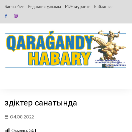
перейти
Басты бет
Редакция ұжымы
PDF мұрағат
Байланыс
к
содержанию
Үздіктер санатында
04.08.2022
Оқылды:
351