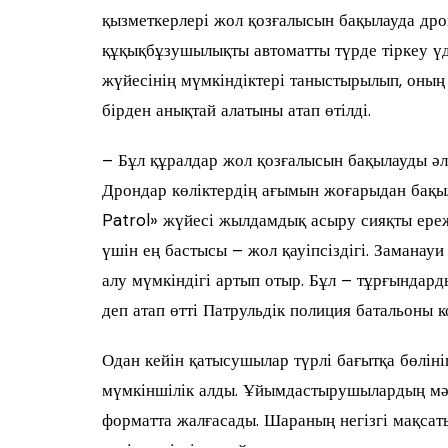
қызметкерлері жол қозғалысын бақылауда дро
құқықбұзушылықты автоматты түрде тіркеу үде
жүйесінің мүмкіндіктері таныстырылып, оны
бірден анықтай алатыны атап өтілді.
– Бұл құралдар жол қозғалысын бақылауды әлд
Дрондар көліктердің ағымын жоғарыдан бақы
Patrol» жүйесі жылдамдық асыру сияқты ереж
үшін ең бастысы – жол қауіпсіздігі. Замана
алу мүмкіндігі артып отыр. Бұл – тұрғындард
деп атап өтті Патрульдік полиция батальоны 
Одан кейін қатысушылар түрлі бағытқа бөлін
мүмкіншілік алды. Ұйымдастырушылардың мәл
форматта жалғасады. Шараның негізгі мақсат