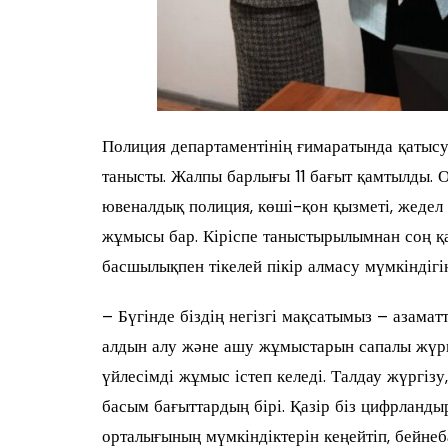
Полиция департаментінің ғимаратында қатыс
танысты. Жалпы барлығы 11 бағыт қамтылды. 
ювеналдық полиция, көші-қон қызметі, жедел
жұмысы бар. Кіріспе таныстырылымнан соң қ
басшылықпен тікелей пікір алмасу мүмкіндігі
– Бүгінде біздің негізгі мақсатымыз – азама
алдын алу және ашу жұмыстарын сапалы жүргі
үйлесімді жұмыс істеп келеді. Талдау жүргізу
басым бағыттардың бірі. Қазір біз цифрланды
орталығының мүмкіндіктерін кеңейтіп, бейне