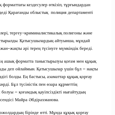
 форматтағы кездесулер өткізіп, тұрғындардан
деді Қарағанды облыстық полиция департаменті
лері, тергеу-криминалистикалық полигоны және
стырылды. Қатысушылардың айтуынша, мұндай
ан-жақты әрі терең түсінуге мүмкіндік береді.
нің ашық форматта таныстырылуы қоғам мен құқық
рады деп ойлаймын. Қатысушылар үшін бұл – нақты
ігі болды. Ең бастысы, азаматтар құқық қорғау
өрді. Бұл түсіністік пен өзара құрметтің
 болуы – қоғамдық қауіпсіздікті нығайтудың
лсендісі Майра Әбдірахманова.
ожолдардың бірінде өтті. Мұнда құқық қорғау