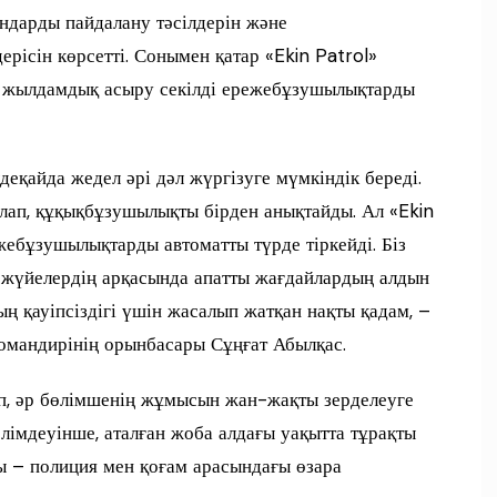
ндарды пайдалану тәсілдерін және
рісін көрсетті. Сонымен қатар «Ekin Patrol»
ң жылдамдық асыру секілді ережебұзушылықтарды
еқайда жедел әрі дәл жүргізуге мүмкіндік береді.
лап, құқықбұзушылықты бірден анықтайды. Ал «Ekin
ебұзушылықтарды автоматты түрде тіркейді. Біз
уи жүйелердің арқасында апатты жағдайлардың алдын
ың қауіпсіздігі үшін жасалып жатқан нақты қадам, –
командирінің орынбасары Сұңғат Абылқас.
іп, әр бөлімшенің жұмысын жан-жақты зерделеуге
імдеуінше, аталған жоба алдағы уақытта тұрақты
ы – полиция мен қоғам арасындағы өзара