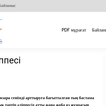
Байланыс
PDF мұрағат
Байлан
ппесі
өзара сенімді арттыруға бағытталған тың бастама
 тәртіп әліппесі» атты жаңа жоба өз жұмысын