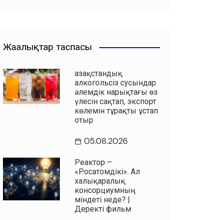
Жаңалықтар таспасы
Қазақстандық
алкогольсіз сусындар
әлемдік нарықтағы өз
үлесін сақтап, экспорт
көлемін тұрақты ұстап
отыр
05.08.2026
Реактор –
«Росатомдікі». Ал
халықаралық
консорциумның
міндеті неде? |
Деректі фильм