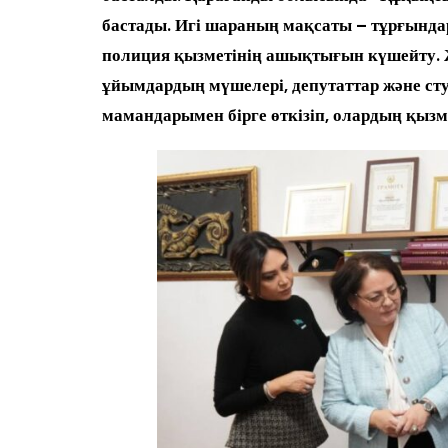
бастады. Игі шараның мақсаты – тұрғын
полиция қызметінің ашықтығын күшейту. 
ұйымдардың мүшелері, депутаттар және сту
мамандарымен бірге өткізіп, олардың қыз