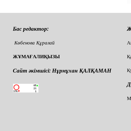
Бас редактор:
Ж
Көбенова Құралай
А
ЖҰМАҒАЛИҚЫЗЫ
Қ
Сайт әкімшісі: Нұрмұхан ҚАЛҚАМАН
Қ
Д
,
М