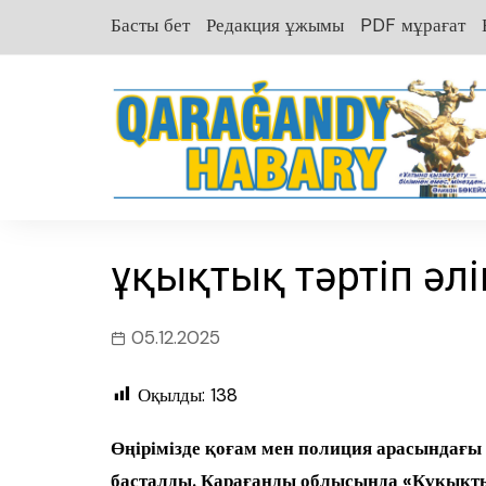
перейти
Басты бет
Редакция ұжымы
PDF мұрағат
к
содержанию
Құқықтық тәртіп әлі
05.12.2025
Оқылды:
138
Өңірімізде қоғам мен полиция арасындағы 
басталды. Қарағанды облысында «Құқықтық