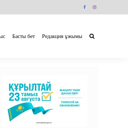
ыс
Басты бет
Редакция ұжымы