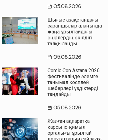
05.08.2026
Шығыс Қазақстандағы
сарапшылар алаңында
жаңа Құрылтайдағы
өңірлердің өкілдігі
талқыланды
05.08.2026
Comic Con Astana 2026
фестивалінде әлемге
танымал косплей
шеберлері үздіктерді
таңдайды
05.08.2026
Жалған ақпаратқа
қарсы іс-қимыл
орталығы Құрылтай
депутаттарын сайлауға