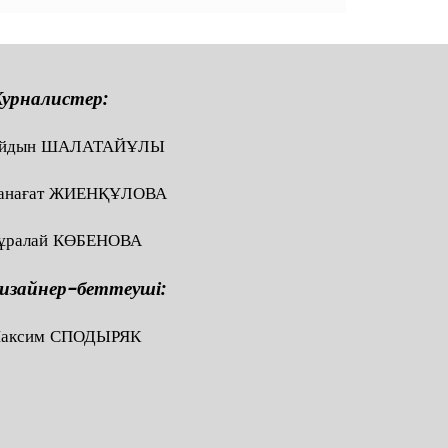
урналистер:
йдын ШАЛАТАЙҰЛЫ
анағат ЖИЕНҚҰЛОВА
ұралай КӨБЕНОВА
изайнер-беттеуші:
аксим СПОДЫРЯК