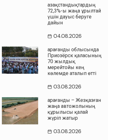
Қазақстандықтардың
72,3%-ы жаңа Құрылтай
үшін дауыс беруге
дайын
04.08.2026
Қарағанды облысында
Приозёрск қаласының
70 жылдық
мерейтойы кең
көлемде аталып өтті
03.08.2026
Қарағанды – Жезқазған
жаңа автожолының
құрылысы қалай
жүріп жатыр
03.08.2026