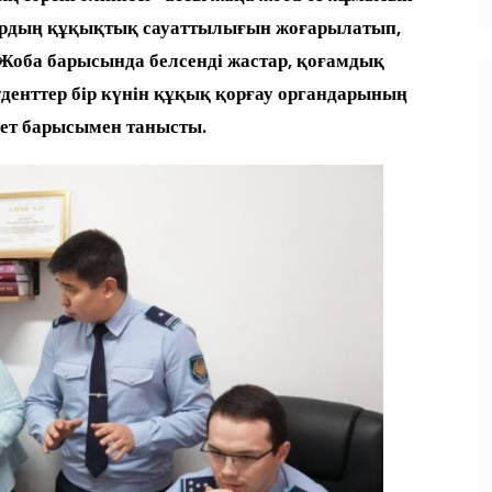
дардың құқықтық сауаттылығын жоғарылатып,
Жоба барысында белсенді жастар, қоғамдық
денттер бір күнін құқық қорғау органдарының
мет барысымен танысты.