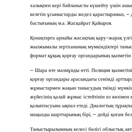
халықпен кері байланысты күшейту үшін ашық
келетін ұсыныстарды жедел қарастырамыз, – 
бастығының м.а. Жасқайрат Қайыров.
Қонақтарға арнайы жасақтың қару-жарақ үлгі
жылжымалы зертхананың мүмкіндіктері таны
формат құқық қорғау органдарының қызметін ж
– Шара өте мазмұнды өтті. Полиция қызметі
қорғау органдары арасындағы сенімді артты
жұмыстармен жақын танысудың тиімді мүмкінд
жүйесінің қалай жұмыс істейтінін өз көзімен к
қалыптасуына ықпал етеді. Диалогтың тұрақты
маңызды шарттарының бірі, – дейді қоғам бе
Таныстырылымның келесі бөлігі облыстық авт