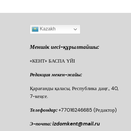
Kazakh
Меншік иесі-құрылтайшы:
«КЕНТ» БАСПА ҮЙІ
Редакция мекен-жайы:
Қарағанды қаласы, Республика даңғ., 40
7-кеңсе.
Телефондар:
+77016246685
(Редактор)
Э-почта: izdomkent@mail.ru