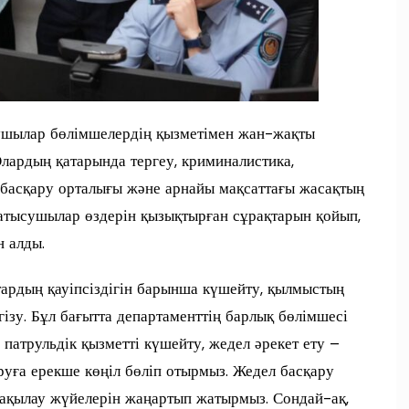
ушылар бөлімшелердің қызметімен жан-жақты
Олардың қатарында тергеу, криминалистика,
 басқару орталығы және арнайы мақсаттағы жасақтың
атысушылар өздерін қызықтырған сұрақтарын қойып,
н алды.
ттардың қауіпсіздігін барынша күшейту, қылмыстың
зу. Бұл бағытта департаменттің барлық бөлімшесі
, патрульдік қызметті күшейту, жедел әрекет ету –
руға ерекше көңіл бөліп отырмыз. Жедел басқару
бақылау жүйелерін жаңартып жатырмыз. Сондай-ақ,