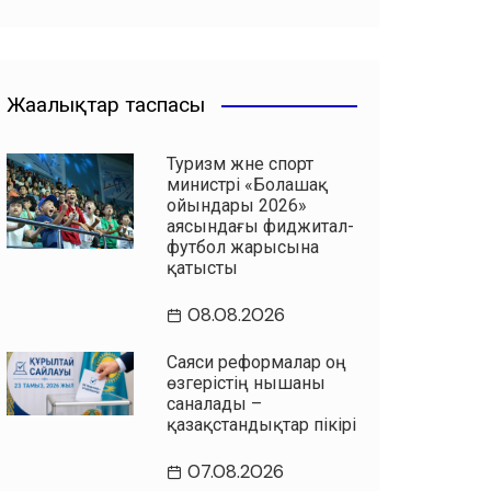
Жаңалықтар таспасы
Туризм және спорт
министрі «Болашақ
ойындары 2026»
аясындағы фиджитал-
футбол жарысына
қатысты
08.08.2026
Саяси реформалар оң
өзгерістің нышаны
саналады –
қазақстандықтар пікірі
07.08.2026