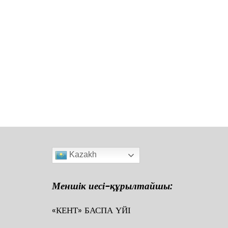
Kazakh
Меншік иесі-құрылтайшы:
«КЕНТ» БАСПА ҮЙІ