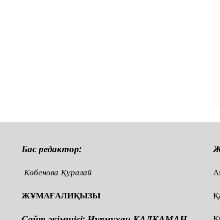
Бас редактор:
Ж
Көбенова Құралай
А
ЖҰМАҒАЛИҚЫЗЫ
Қ
Сайт әкімшісі: Нұрмұхан ҚАЛҚАМАН
Қ