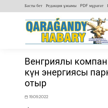
перейти
Басты бет
Редакция ұжымы
PDF мұрағат
к
содержанию
Венгриялық компан
күн энергиясы пар
отыр
19.09.2022