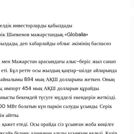
елдік инвесторларды қабылдады
рік Шәпкенов мажарстандық «Globalia»
лдады, деп хабарлайды облыс әкімінің баспасөз
 мен Мажарстан арасындағы алыс-беріс жыл санап
к еті. Бұл ретте осы жылдың қаңтар-шілде айларында
а айналымы 894 мың АҚШ долларына жеткен. Оның
ы, импорт 454 мың АҚШ долларын құрайды.
нысты бекемдей түсуге мүдделі екендерін жеткізді.
00 МВт болатын күн паркін салуды ұсынды. Серік
н айтты.
қажет етеді. Осы орайда сіз ұсынған жоба көңілге
ықсай» булану алаңынан алуды ұсынғым келеді. Қазір