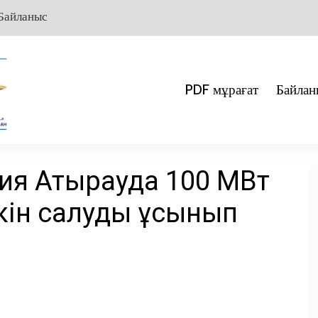
Байланыс
PDF мұрағат
Байлан
ия Атырауда 100 МВт
кін салуды ұсынып