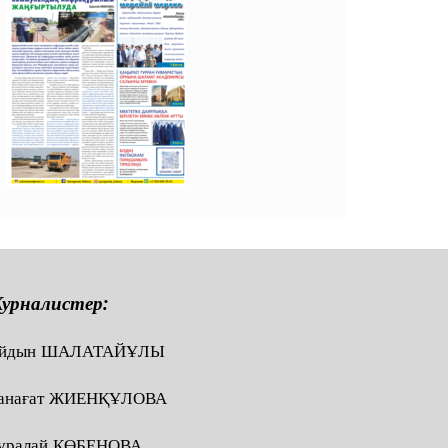
урналистер:
йдын ШАЛАТАЙҰЛЫ
анағат ЖИЕНҚҰЛОВА
ұралай КӨБЕНОВА