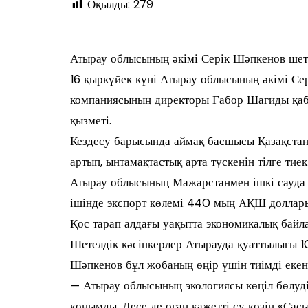
Оқылды:
279
Атырау облысының әкімі Серік Шәпкенов шет
16 қыркүйек күні Атырау облысының әкімі Се
компаниясының директоры Габор Шагиды қабы
қызметі.
Кездесу барысында аймақ басшысы Қазақстан
артып, ынтамақтастық арта түскенін тілге тие
Атырау облысының Мажарстанмен ішкі сауд
ішінде экспорт көлемі 440 мың АҚШ доллар
Қос тарап алдағы уақытта экономикалық байла
Шетелдік кәсіпкерлер Атырауда қуаттылығы 1
Шәпкенов бұл жобаның өңір үшін тиімді екені
— Атырау облысының экологиясы көңіл бөлуді 
қонымды. Десе де оған қажетті су көзін «Сас