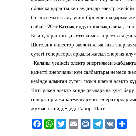
облысқа қарасты кей аудандар электр желісін
балансымызға алу үшін бірнеше шақырым желі
сәйкес 20 мВаттық индустриялық саябақ салғ
Біздің тараптан қажетті көмек көрсетіледі,-д
Шетелдік инвестор экологиялық таза энергиям
сутегі генераторы арқылы жасыл энергия алу»
-Қаланы үздіксіз электр энергиямен жабдықта
қажетті энергияны күн саябақтары немесе жел
кезінде алынған сутегі газын шағын электр қ
тіпті үлкен электр қондырғыларына қуат беру
генераторы жанар-жағармай генераторларымен
жұмыс істейді,-деді Габор Шаги.
F
W
T
E
M
T
V
О
a
h
wi
m
ai
el
K
т