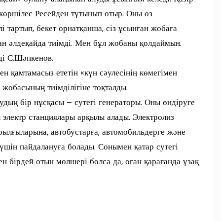
 көршілес Ресейден тұтынып отыр. Оны өз
 тартып, бекет орнатқанша, сіз ұсынған жобаға
ан әлдеқайда тиімді. Мен бұл жобаны қолдаймын.
еді С.Шәпкенов.
ен қамтамасыз ететін «күн сәулесінің көмегімен
 жобасының тиімділігіне тоқталды.
удың бір нұсқасы – сутегі генераторы. Оны өндіруге
 электр станциялары арқылы алады. Электролиз
ұрылғыларына, автобустарға, автомобильдерге және
 үшін пайдалануға болады. Сонымен қатар сутегі
 бірдей отын мөлшері болса да, оған қарағанда ұзақ
п