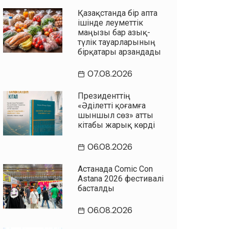
Қазақстанда бір апта
ішінде әлеуметтік
маңызы бар азық-
түлік тауарларының
бірқатары арзандады
07.08.2026
Президенттің
«Әділетті қоғамға
шыншыл сөз» атты
кітабы жарық көрді
06.08.2026
Астанада Comic Con
Astana 2026 фестивалі
басталды
06.08.2026