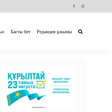
ыс
Басты бет
Редакция ұжымы