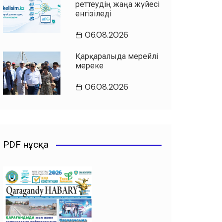
реттеудің жаңа жүйесі
енгізіледі
06.08.2026
Қарқаралыда мерейлі
мереке
06.08.2026
PDF нұсқа