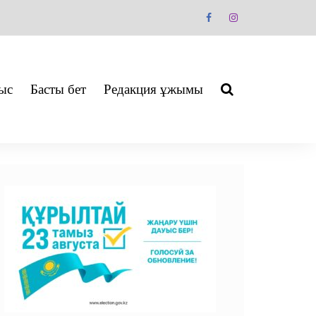
ыс
Басты бет
Редакция ұжымы