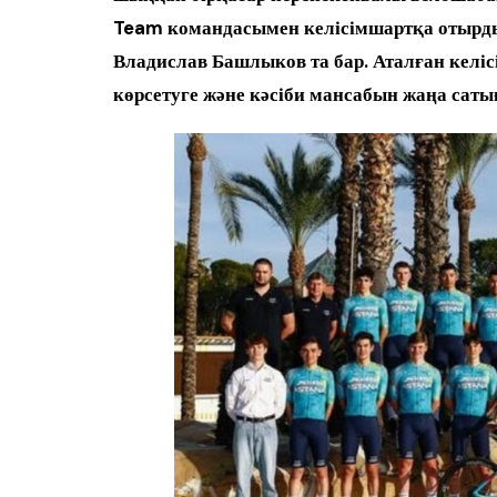
Team командасымен келісімшартқа отырд
Владислав Башлыков та бар. Аталған келі
көрсетуге және кәсіби мансабын жаңа сатығ