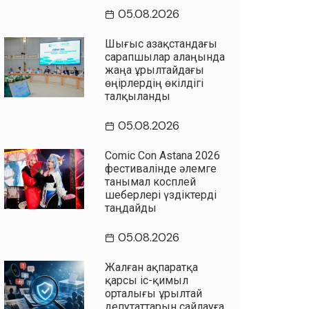
05.08.2026
Шығыс Қазақстандағы
сарапшылар алаңында
жаңа Құрылтайдағы
өңірлердің өкілдігі
талқыланды
05.08.2026
Comic Con Astana 2026
фестивалінде әлемге
танымал косплей
шеберлері үздіктерді
таңдайды
05.08.2026
Жалған ақпаратқа
қарсы іс-қимыл
орталығы Құрылтай
депутаттарын сайлауға