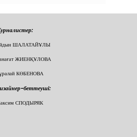
урналистер:
йдын ШАЛАТАЙҰЛЫ
анағат ЖИЕНҚҰЛОВА
ұралай КӨБЕНОВА
изайнер-беттеуші:
аксим СПОДЫРЯК