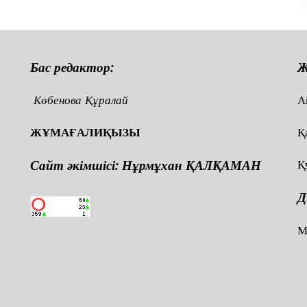
Бас редактор:
Ж
Көбенова Құралай
А
ЖҰМАҒАЛИҚЫЗЫ
Қ
Сайт әкімшісі: Нұрмұхан ҚАЛҚАМАН
Қ
Д
,
М