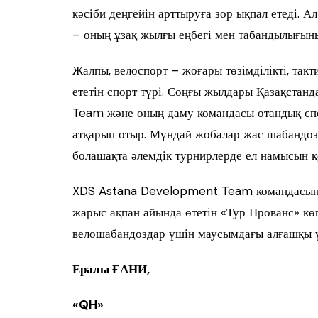
кәсіби деңгейін арттыруға зор ықпал етеді. 
– оның ұзақ жылғы еңбегі мен табандылығыны
Жалпы, велоспорт – жоғары төзімділікті, так
ететін спорт түрі. Соңғы жылдары Қазақстанд
Team және оның даму командасы отандық сп
атқарып отыр. Мұндай жобалар жас шабандо
болашақта әлемдік турнирлерде ел намысын 
XDS Astana Development Team командасын
жарыс ақпан айында өтетін «Тур Прованс» көп
велошабандоздар үшін маусымдағы алғашқы ү
Ералы Ғ
АНИ,
«
QH»