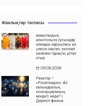
Жаңалықтар таспасы
Қазақстандық
алкогольсіз сусындар
әлемдік нарықтағы өз
үлесін сақтап, экспорт
көлемін тұрақты ұстап
отыр
05.08.2026
Реактор –
«Росатомдікі». Ал
халықаралық
консорциумның
міндеті неде? |
Деректі фильм