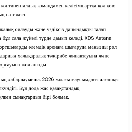
Ал континенталдық командамен келісімшартқа қол қою
ң нәтижесі.
тикалық ойлауды және үздіксіз дайындықты талап
а бұл сала жүйелі түрде дамып келеді. XDS Astana
ортшыларды әлемдік аренаға шығаруда маңызды рөл
здардың халықаралық тәжірибе жинақтауына және
қорғауына жол ашады.
ың хабарлауынша, 2026 жылғы маусымдағы алғашқы
күндігі. Бұл дода жас қазақстандық
лкен сынақтардың бірі болмақ.