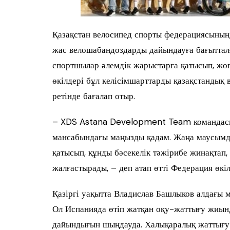
Қазақстан велосипед спорты федерациясыны
жас велошабандоздарды дайындауға бағыттал
спортшылар әлемдік жарыстарға қатысып, жо
өкілдері бұл келісімшарттарды қазақстандық
ретінде бағалап отыр.
– XDS Astana Development Team командасы
мансабындағы маңызды қадам. Жаңа маусымд
қатысып, құнды бәсекелік тәжірибе жинақтап
жалғастырады, – деп атап өтті Федерация өкіл
Қазіргі уақытта Владислав Башлыков алдағы 
Ол Испанияда өтіп жатқан оқу-жаттығу жиын
дайындығын шыңдауда. Халықаралық жаттығу