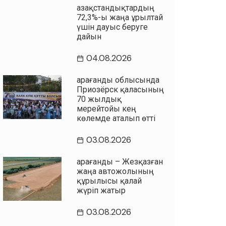
Қазақстандықтардың
72,3%-ы жаңа Құрылтай
үшін дауыс беруге
дайын
04.08.2026
Қарағанды облысында
Приозёрск қаласының
70 жылдық
мерейтойы кең
көлемде аталып өтті
03.08.2026
Қарағанды – Жезқазған
жаңа автожолының
құрылысы қалай
жүріп жатыр
03.08.2026