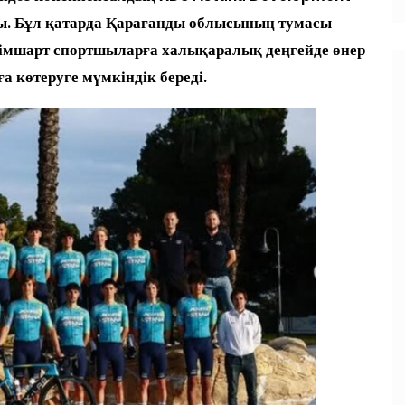
ы. Бұл қатарда Қарағанды облысының тумасы
сімшарт спортшыларға халықаралық деңгейде өнер
а көтеруге мүмкіндік береді.