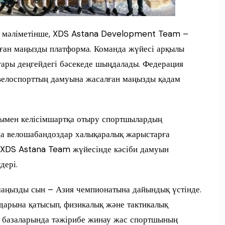
ң мәліметінше, XDS Astana Development Team –
ған маңызды платформа. Команда жүйесі арқылы
ғары деңгейдегі бәсекеде шыңдалады. Федерация
 велоспорттың дамуына жасалған маңызды қадам
мен келісімшартқа отыру спортшылардың
а велошабандоздар халықаралық жарыстарға
, XDS Astana Team жүйесінде кәсіби дамуын
дері.
маңызды сын – Азия чемпионатына дайындық үстінде.
дарына қатысып, физикалық және тактикалық
 базаларында тәжірибе жинау жас спортшының