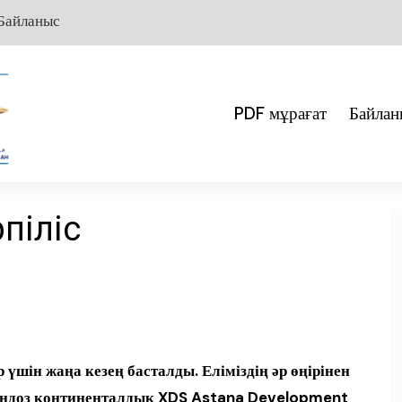
Байланыс
PDF мұрағат
Байлан
піліс
үшін жаңа кезең басталды. Еліміздің әр өңірінен
андоз континенталдық XDS Astana Development