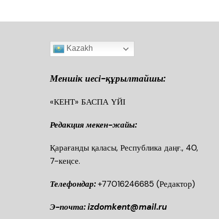
Kazakh
Меншік иесі-құрылтайшы:
«КЕНТ» БАСПА ҮЙІ
Редакция мекен-жайы:
Қарағанды қаласы, Республика даңғ., 40
7-кеңсе.
Телефондар:
+77016246685
(Редактор)
Э-почта: izdomkent@mail.ru