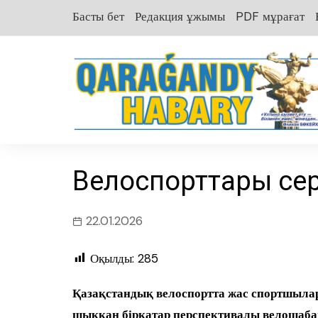
перейти
Басты бет
Редакция ұжымы
PDF мұрағат
к
содержанию
Велоспорттарғы сер
22.01.2026
Оқылды:
285
Қазақстандық велоспортта жас спортшылар 
шыққан бірқатар перспективалы велошаб