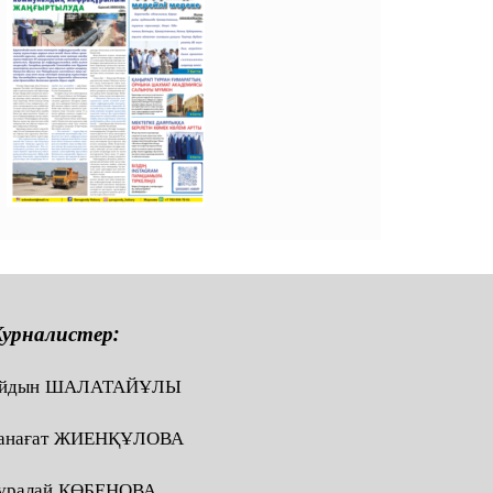
урналистер:
йдын ШАЛАТАЙҰЛЫ
анағат ЖИЕНҚҰЛОВА
ұралай КӨБЕНОВА