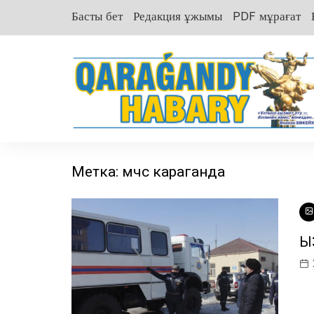
перейти
Басты бет
Редакция ұжымы
PDF мұрағат
к
содержанию
Метка:
мчс караганда
Қ