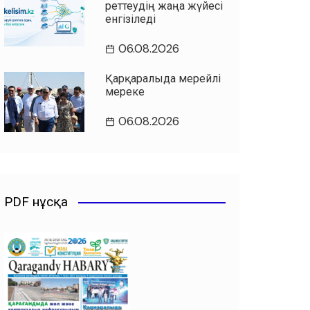
реттеудің жаңа жүйесі
енгізіледі
06.08.2026
Қарқаралыда мерейлі
мереке
06.08.2026
PDF нұсқа