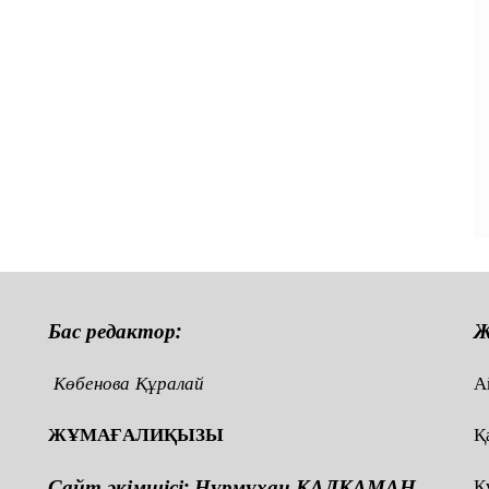
Бас редактор:
Ж
Көбенова Құралай
А
ЖҰМАҒАЛИҚЫЗЫ
Қ
Сайт әкімшісі: Нұрмұхан ҚАЛҚАМАН
Қ