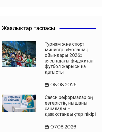
Жаңалықтар таспасы
Туризм және спорт
министрі «Болашақ
ойындары 2026»
аясындағы фиджитал-
футбол жарысына
қатысты
08.08.2026
Саяси реформалар оң
өзгерістің нышаны
саналады –
қазақстандықтар пікірі
07.08.2026