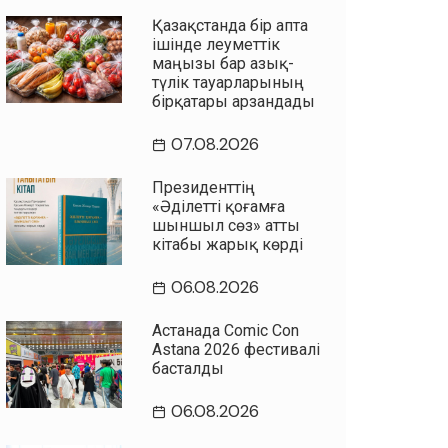
Қазақстанда бір апта
ішінде әлеуметтік
маңызы бар азық-
түлік тауарларының
бірқатары арзандады
07.08.2026
Президенттің
«Әділетті қоғамға
шыншыл сөз» атты
кітабы жарық көрді
06.08.2026
Астанада Comic Con
Astana 2026 фестивалі
басталды
06.08.2026