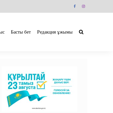
ыс
Басты бет
Редакция ұжымы