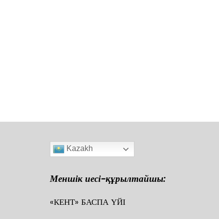
Kazakh
Меншік иесі-құрылтайшы:
«КЕНТ» БАСПА ҮЙІ