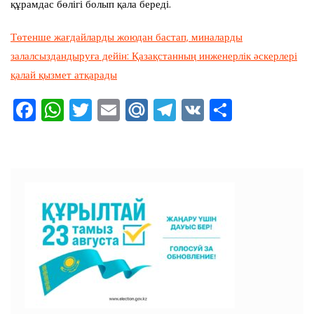
құрамдас бөлігі болып қала береді.
Төтенше жағдайларды жоюдан бастап, миналарды
залалсыздандыруға дейін: Қазақстанның инженерлік әскерлері
қалай қызмет атқарады
F
W
T
E
M
T
V
О
a
h
wi
m
ai
el
K
тп
c
at
tt
ai
l.R
e
ра
e
s
er
l
u
gr
ви
b
A
a
ть
o
p
m
o
p
k