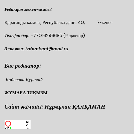
Редакция мекен-жайы:
Қарағанды қаласы, Республика даңғ., 40, 7-кеңсе.
Телефондар:
+77016246685
(Редактор)
Э-почта: izdomkent@mail.ru
Бас редактор:
Көбенова Құралай
ЖҰМАҒАЛИҚЫЗЫ
Сайт әкімшісі: Нұрмұхан ҚАЛҚАМАН