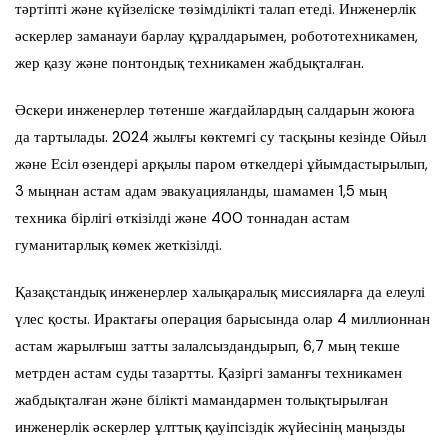
тәртіпті және күйзеліске төзімділікті талап етеді. Инженерлік
әскерлер заманауи барлау құралдарымен, робототехникамен,
жер қазу және понтондық техникамен жабдықталған.
Әскери инженерлер төтенше жағдайлардың салдарын жоюға
да тартылады. 2024 жылғы көктемгі су тасқыны кезінде Ойыл
және Есіл өзендері арқылы паром өткелдері ұйымдастырылып,
3 мыңнан астам адам эвакуацияланды, шамамен 1,5 мың
техника бірлігі өткізілді және 400 тоннадан астам
гуманитарлық көмек жеткізілді.
Қазақстандық инженерлер халықаралық миссияларға да елеулі
үлес қосты. Ирактағы операция барысында олар 4 миллионнан
астам жарылғыш затты залалсыздандырып, 6,7 мың текше
метрден астам суды тазартты. Қазіргі заманғы техникамен
жабдықталған және білікті мамандармен толықтырылған
инженерлік әскерлер ұлттық қауіпсіздік жүйесінің маңызды