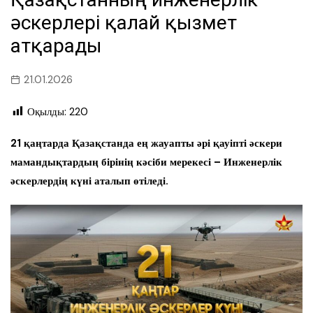
әскерлері қалай қызмет
атқарады
21.01.2026
Оқылды:
220
21 қаңтарда Қазақстанда ең жауапты әрі қауіпті әскери
мамандықтардың бірінің кәсіби мерекесі – Инженерлік
әскерлердің күні аталып өтіледі.