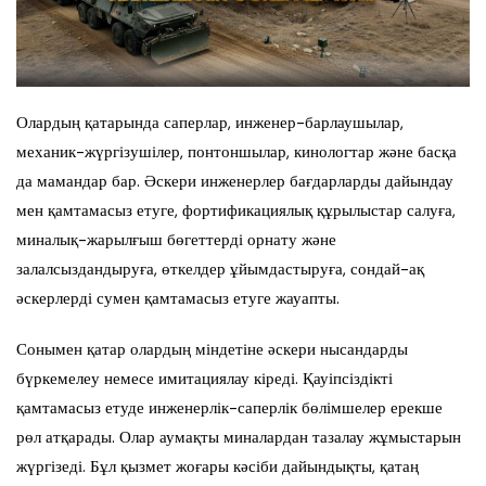
Олардың қатарында саперлар, инженер-барлаушылар,
механик-жүргізушілер, понтоншылар, кинологтар және басқа
да мамандар бар. Әскери инженерлер бағдарларды дайындау
мен қамтамасыз етуге, фортификациялық құрылыстар салуға,
миналық-жарылғыш бөгеттерді орнату және
залалсыздандыруға, өткелдер ұйымдастыруға, сондай-ақ
әскерлерді сумен қамтамасыз етуге жауапты.
Сонымен қатар олардың міндетіне әскери нысандарды
бүркемелеу немесе имитациялау кіреді. Қауіпсіздікті
қамтамасыз етуде инженерлік-саперлік бөлімшелер ерекше
рөл атқарады. Олар аумақты миналардан тазалау жұмыстарын
жүргізеді. Бұл қызмет жоғары кәсіби дайындықты, қатаң