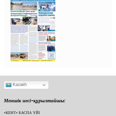
Kazakh
Меншік иесі-құрылтайшы:
«КЕНТ» БАСПА ҮЙІ