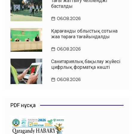
Таңғы жаттығу челленджі
басталды
06.08.2026
Қарағанды облыстық сотына
жаңа төраға тағайындалды
06.08.2026
Санитариялық бақылау жүйесі
цифрлық форматқа көшті
06.08.2026
PDF нұсқа