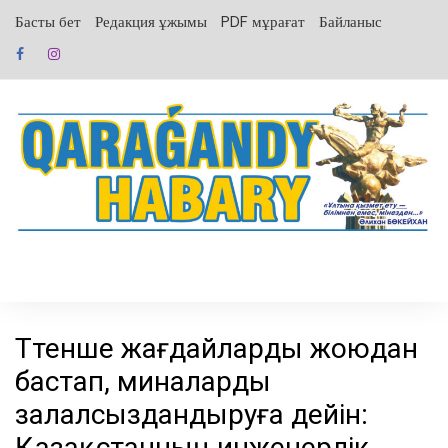
перейти
Басты бет
Редакция ұжымы
PDF мұрағат
Байланыс
к
содержанию
Төтенше жағдайларды жоюдан
бастап, миналарды
залалсыздандыруға дейін:
Қазақстанның инженерлік