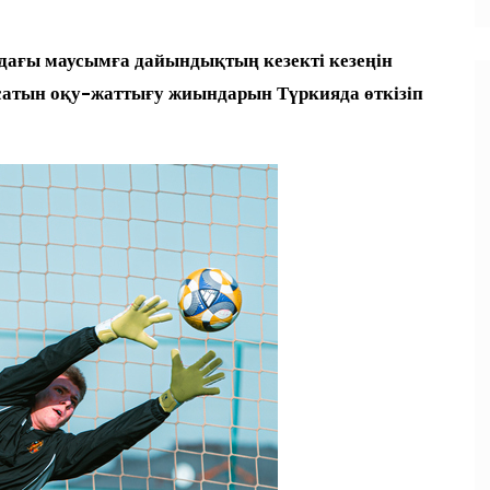
ағы маусымға дайындықтың кезекті кезеңін
асатын оқу-жаттығу жиындарын Түркияда өткізіп