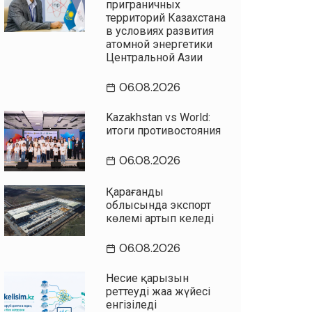
приграничных
территорий Казахстана
в условиях развития
атомной энергетики
Центральной Азии
06.08.2026
Kazakhstan vs World:
итоги противостояния
06.08.2026
Қарағанды
облысында экспорт
көлемі артып келеді
06.08.2026
Несие қарызын
реттеудің жаңа жүйесі
енгізіледі