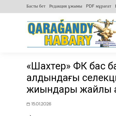
перейти
Басты бет
Редакция ұжымы
PDF мұрағат
к
содержанию
«Шахтер» ФК бас б
алдындағы селекц
жиындары жайлы 
15.01.2026