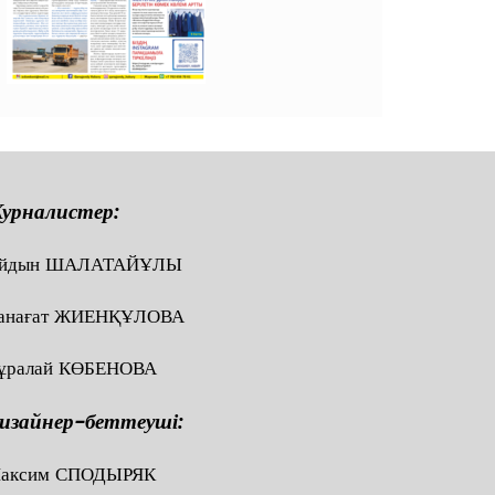
урналистер:
йдын ШАЛАТАЙҰЛЫ
анағат ЖИЕНҚҰЛОВА
ұралай КӨБЕНОВА
изайнер-беттеуші:
аксим СПОДЫРЯК