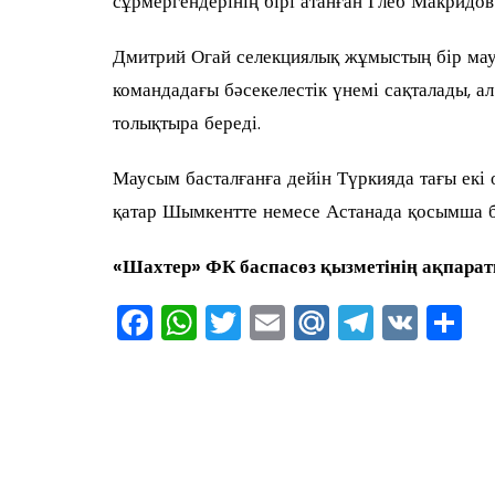
сұрмергендерінің бірі атанған Глеб Макридов
Дмитрий Огай селекциялық жұмыстың бір маус
командадағы бәсекелестік үнемі сақталады, 
толықтыра береді.
Маусым басталғанға дейін Түркияда тағы екі
қатар Шымкентте немесе Астанада қосымша б
«Шахтер»
ФК
баспасөз қызметінің
ақпарат
F
W
T
E
M
T
V
О
a
h
wi
m
ai
el
K
т
c
at
tt
ai
l.R
e
ра
e
s
er
l
u
gr
в
b
A
a
ть