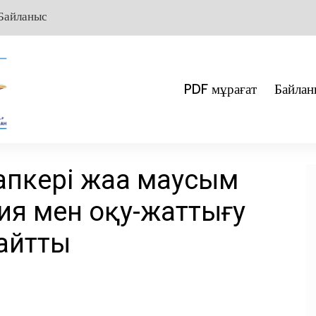
Байланыс
PDF мұрағат
Байлан
апкері жаңа маусым
ия мен оқу-жаттығу
айтты