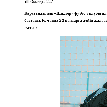
Оқылды:
227
Қарағандылық «Шахтер» футбол клубы алд
бастады. Команда 22 қаңтарға дейін жалғ
жатыр.