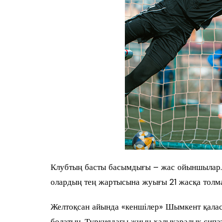
Клубтың басты басымдығы – жас ойыншылар.
олардың тең жартысына жуығы 21 жасқа толм
Желтоқсан айында «кеншілер» Шымкент қалас
болатын. Түркиядағы жиын халықаралық сипа