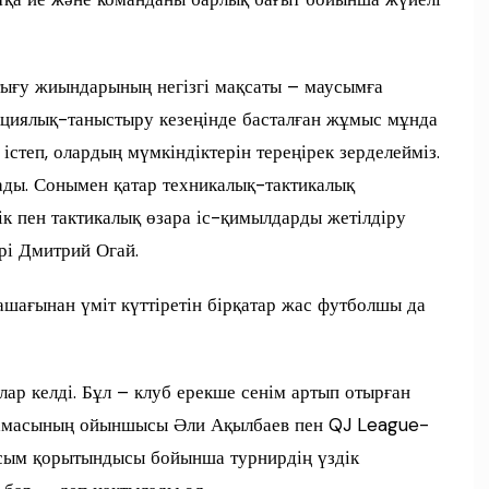
ығу жиындарының негізгі мақсаты – маусымға
кциялық-таныстыру кезеңінде басталған жұмыс мұнда
степ, олардың мүмкіндіктерін тереңірек зерделейміз.
ады. Сонымен қатар техникалық-тактикалық
ік пен тактикалық өзара іс-қимылдарды жетілдіру
рі Дмитрий Огай.
шағынан үміт күттіретін бірқатар жас футболшы да
лар келді. Бұл – клуб ерекше сенім артып отырған
рамасының ойыншысы Әли Ақылбаев пен QJ League-
усым қорытындысы бойынша турнирдің үздік