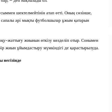
 бар, – деп нақтылады ол.
ыммен шектелмейтінін атап өтті. Оның сөзінше,
ал сапалы әрі мықты футболшылар ұжым қатарын
 оқу-жаттығу жиынын өткізу көзделіп отыр. Сонымен
ір жиын ұйымдастыру мүмкіндігі де қарастырылуда.
ы негізінде
п
и