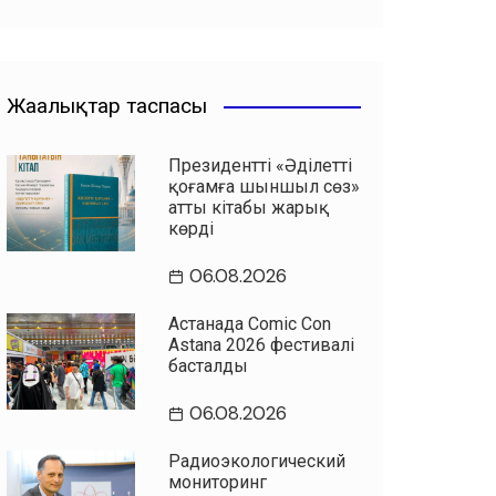
Жаңалықтар таспасы
Президенттің «Әділетті
қоғамға шыншыл сөз»
атты кітабы жарық
көрді
06.08.2026
Астанада Comic Con
Astana 2026 фестивалі
басталды
06.08.2026
Радиоэкологический
мониторинг