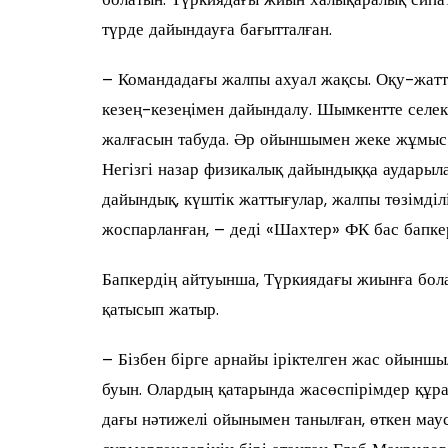
түрде дайындауға бағытталған.
– Командадағы жалпы ахуал жақсы. Оқу-жатт
кезең-кезеңімен дайындалу. Шымкентте селе
жалғасын табуда. Әр ойыншымен жеке жұмыс і
Негізгі назар физикалық дайындыққа аударыл
дайындық, күштік жаттығулар, жалпы төзімділ
жоспарланған, – деді «Шахтер» ФК бас бапке
Бапкердің айтуынша, Түркиядағы жиынға бола
қатысып жатыр.
– Бізбен бірге арнайы іріктелген жас ойыншы
буын. Олардың қатарында жасөспірімдер құ
дағы нәтижелі ойынымен танылған, өткен ма