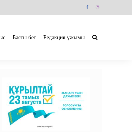
ыс
Басты бет
Редакция ұжымы