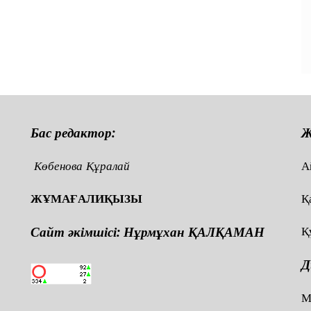
Бас редактор:
Ж
Көбенова Құралай
А
ЖҰМАҒАЛИҚЫЗЫ
Қ
Сайт әкімшісі: Нұрмұхан ҚАЛҚАМАН
Қ
Д
,
М