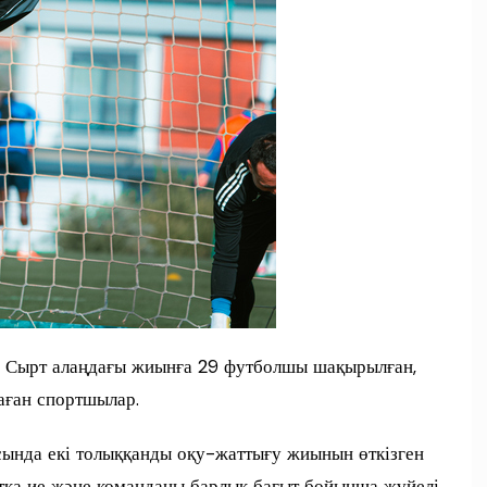
 Сырт алаңдағы жиынға 29 футболшы шақырылған,
аған спортшылар.
ында екі толыққанды оқу-жаттығу жиынын өткізген
тқа ие және команданы барлық бағыт бойынша жүйелі