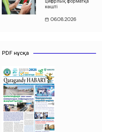
цифрлық форматқа
көшті
06.08.2026
PDF нұсқа