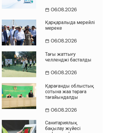
06.08.2026
Қарқаралыда мерейлі
мереке
06.08.2026
Таңғы жаттығу
челленджі басталды
06.08.2026
Қарағанды облыстық
сотына жаңа төраға
тағайындалды
06.08.2026
Санитариялық
бақылау жүйесі