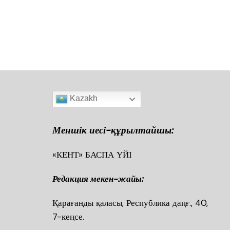
o
p
m
o
p
k
Kazakh
Меншік иесі-құрылтайшы:
«КЕНТ» БАСПА ҮЙІ
Редакция мекен-жайы:
Қарағанды қаласы, Республика даңғ., 40
7-кеңсе.