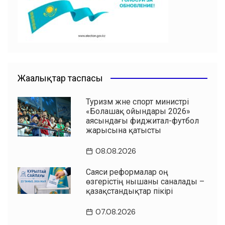
k
Жаңалықтар таспасы
Туризм және спорт министрі
«Болашақ ойындары 2026»
аясындағы фиджитал-футбол
жарысына қатысты
08.08.2026
Саяси реформалар оң
өзгерістің нышаны саналады –
қазақстандықтар пікірі
07.08.2026