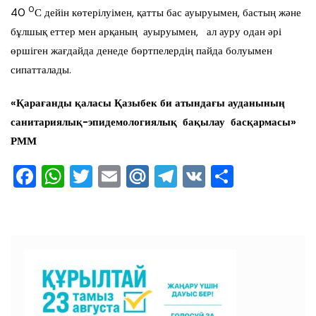
0
40
С дейін көтерілуімен, қатты бас ауыруымен, бастың және
бұлшық еттер мен арқаның ауыруымен, ал ауру одан әрі
өршіген жағдайда денеде бөртпелердің пайда болуымен
сипатталады.
«Қарағанды қаласы Қазыбек би атындағы ауданының
санитариялық-эпидемологиялық бақылау басқармасы»
РММ
F
W
T
E
M
T
V
О
a
h
wi
m
ai
el
K
тп
c
at
tt
ai
l.R
e
ра
e
s
er
l
u
gr
ви
b
A
a
ть
o
p
m
o
p