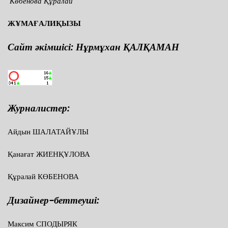
Көбенова Құралай
ЖҰМАҒАЛИҚЫЗЫ
Сайт әкімшісі: Нұрмұхан ҚАЛҚАМАН
Журналистер:
Айдын ШАЛАТАЙҰЛЫ
Қанағат ЖИЕНҚҰЛОВА
Құралай КӨБЕНОВА
Дизайнер-беттеуші:
Максим СПОДЫРЯК