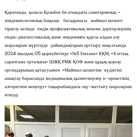
Қарағанды қаласы Қазыбек би атындағы санитариялық –
эпидемиологиялық бақылау басқармасы маймыл шешегі
тіркелу кезінде емдік профилактикалық мекеме дәрігерлерінің
емдік-диагностикалық және эпидемияға қарсы алдын алу
шараларын жүргізуде дайындықтарын арттыру мақсатында
2024 жылдың 05 қыркүйегінде «№5 Емхана» КҚМ, «Ұлттық
сараптама орталығы» ШЖҚ РМК ҚОФ және құқық қорғау
органдарының қатысуымен «Маймыл шешегіне күдіктіні
анықтау барысында медициналық қызметкерлер іс-әрекетінің
алгоритмін меңгеру» тақырыбындағы оқу-жаттығу шараларын
өткізді.