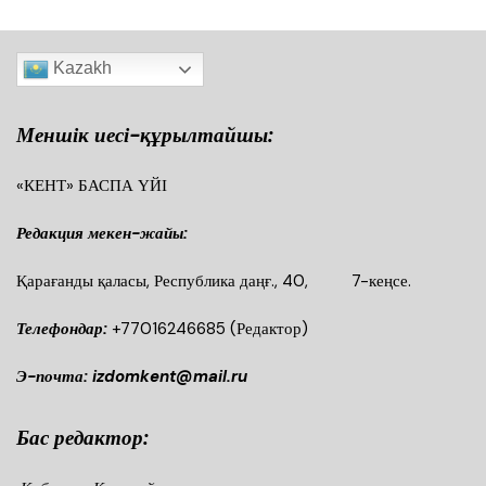
Kazakh
Меншік иесі-құрылтайшы:
«КЕНТ» БАСПА ҮЙІ
Редакция мекен-жайы:
Қарағанды қаласы, Республика даңғ., 40, 7-кеңсе.
Телефондар:
+77016246685
(Редактор)
Э-почта: izdomkent@mail.ru
Бас редактор: