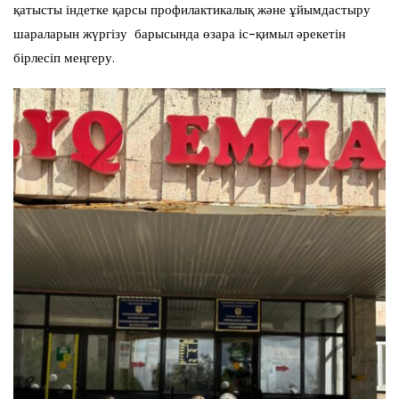
қатысты індетке қарсы профилактикалық және ұйымдастыру
шараларын жүргізу барысында өзара іс-қимыл әрекетін
бірлесіп меңгеру.