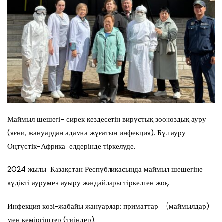
Маймыл шешегі- сирек кездесетін вирустық зооноздық ауру
(яғни, жануардан адамға жұғатын инфекция). Бұл ауру
Оңтүстік-Африка елдерінде тіркелуде.
2024 жылы Қазақстан Республикасында маймыл шешегіне
күдікті аурумен ауыру жағдайлары тіркелген жоқ.
Инфекция көзі-жабайы жануарлар: приматтар (маймылдар)
мен кеміргіштер (тиіндер).