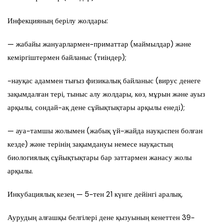
Инфекцияның берілу жолдары:
— жабайы жануарлармен-приматтар (маймылдар) және
кеміргіштермен байланыс (тиіндер);
-науқас адаммен тығыз физикалық байланыс (вирус денеге
зақымдалған тері, тыныс алу жолдары, көз, мұрын және ауыз
арқылы, сондай-ақ дене сұйықтықтары арқылы енеді);
— ауа-тамшы жолымен (жабық үй-жайда науқаспен болған
кезде) және терінің зақымдануы немесе науқастың
биологиялық сұйықтықтары бар заттармен жанасу жолы
арқылы.
Инкубациялық кезең — 5-тен 21 күнге дейінгі аралық.
Аурудың алғашқы белгілері дене қызуының кенеттен 39-