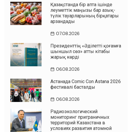
Қазақстанда бір апта ішінде
әлеуметтік маңызы бар азық-
түлік тауарларының бірқатары
арзандады
07.08.2026
Президенттің «Әділетті қоғамға
шыншыл сөз» атты кітабы
жарық көрді
06.08.2026
Астанада Comic Con Astana 2026
фестивалі басталды
06.08.2026
Радиоэкологический
мониторинг приграничных
территорий Казахстана в
условиях развития атомной