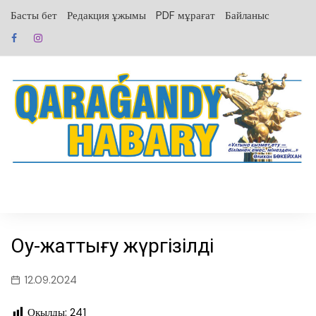
перейти
Басты бет
Редакция ұжымы
PDF мұрағат
Байланыс
к
содержанию
Оқу-жаттығу жүргізілді
12.09.2024
Оқылды:
241