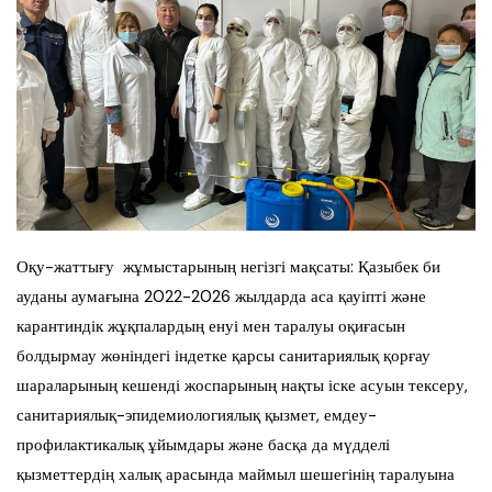
Оқу-жаттығу жұмыстарының негізгі мақсаты: Қазыбек би
ауданы аумағына 2022-2026 жылдарда аса қауіпті және
карантиндік жұқпалардың енуі мен таралуы оқиғасын
болдырмау жөніндегі індетке қарсы санитариялық қорғау
шараларының кешенді жоспарының нақты іске асуын тексеру,
санитариялық-эпидемиологиялық қызмет, емдеу-
профилактикалық ұйымдары және басқа да мүдделі
қызметтердің халық арасында маймыл шешегінің таралуына