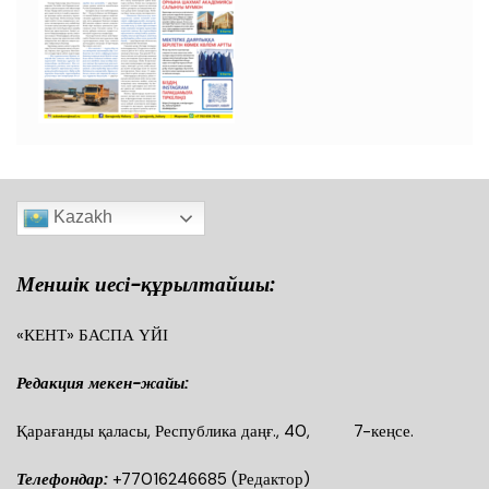
Kazakh
Меншік иесі-құрылтайшы:
«КЕНТ» БАСПА ҮЙІ
Редакция мекен-жайы:
Қарағанды қаласы, Республика даңғ., 40, 7-кеңсе.
Телефондар:
+77016246685
(Редактор)