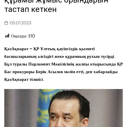
тастап кеткен
05.01.2023
Оқылды:
310
ҚазАқпарат – ҚР Ұлттық қауіпсіздік қызметі
басшыларының әлсіздігі жеке құрамның рухын түсірді.
Бұл туралы Парламент Мәжілісінің жалпы отырысында ҚР
Бас прокуроры Берік Асылов мәлім етті, деп хабарлайды
ҚазАқпарат тілшісі.