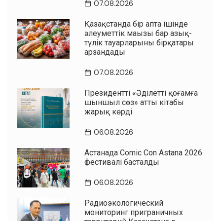
07.08.2026
Қазақстанда бір апта ішінде
әлеуметтік маңызы бар азық-
түлік тауарларының бірқатары
арзандады
07.08.2026
Президенттің «Әділетті қоғамға
шыншыл сөз» атты кітабы
жарық көрді
06.08.2026
Астанада Comic Con Astana 2026
фестивалі басталды
06.08.2026
Радиоэкологический
мониторинг приграничных