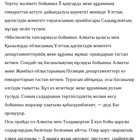
Тергеу мәліметі бойынша 5 қаңтарда жеке құрамның
ғимараттан кетуге дайындалуы керектігі жөнінде Ұлттық
қауіпсіздік комитеті төрағасының орынбасары Садықұловтың
нұсқау келіп түскен.
«Мәсімовтің тапсырмасы бойынша Алматы қаласы мен
Қызылорда облысының Ұлттық қауіпсіздік комитеті
департаменттерінің жеке құрамы жұмыс орындарын тастап
кеткен. Сондай-ақ басшылықтың нұсқауы бойынша Алматы
және Жамбыл облыстарының Полиция департаменттері өз
ғимараттарын тастап кеткен. Турасын айтқанда, осы басшылар
әлсіздік танытты. Бұл өз кезегінде жеке құрамның рухын
түсірді. Соның салдарынан тәртіпсіздіктің жолын кесу
бойынша шаралар уақтылы қабылданбаған», — деді Бас
прокурор.
Осы орайда ол Алматы мен Талдықорған 2 күн бойы қарулы
содырлардың билігінде болғанын айтты. Олар қару-жарақтың
үлкен арсеналы – 3 мыңға жуық автомат, пистолет, снайперлік