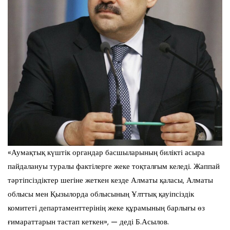
«Аумақтық күштік органдар басшыларының билікті асыра
пайдалануы туралы фактілерге жеке тоқталғым келеді. Жаппай
тәртіпсіздіктер шегіне жеткен кезде Алматы қаласы, Алматы
облысы мен Қызылорда облысының Ұлттық қауіпсіздік
комитеті департаменттерінің жеке құрамының барлығы өз
ғимараттарын тастап кеткен», — деді Б.Асылов.