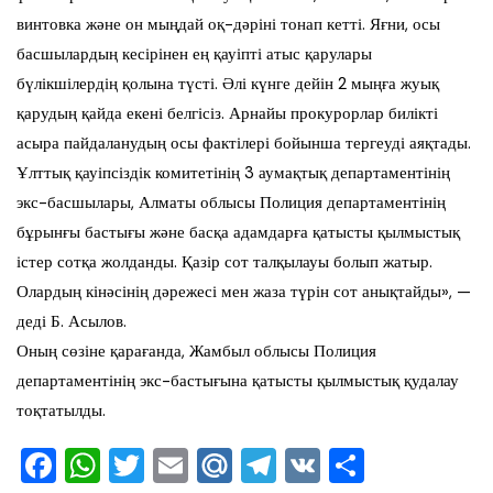
винтовка және он мыңдай оқ-дәріні тонап кетті. Яғни, осы
басшылардың кесірінен ең қауіпті атыс қарулары
бүлікшілердің қолына түсті. Әлі күнге дейін 2 мыңға жуық
қарудың қайда екені белгісіз. Арнайы прокурорлар билікті
асыра пайдаланудың осы фактілері бойынша тергеуді аяқтады.
Ұлттық қауіпсіздік комитетінің 3 аумақтық департаментінің
экс-басшылары, Алматы облысы Полиция департаментінің
бұрынғы бастығы және басқа адамдарға қатысты қылмыстық
істер сотқа жолданды. Қазір сот талқылауы болып жатыр.
Олардың кінәсінің дәрежесі мен жаза түрін сот анықтайды», —
деді Б. Асылов.
Оның сөзіне қарағанда, Жамбыл облысы Полиция
департаментінің экс-бастығына қатысты қылмыстық қудалау
тоқтатылды.
F
W
T
E
M
T
V
О