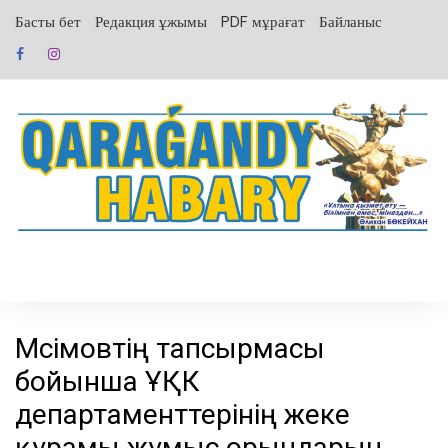
перейти
Басты бет
Редакция ұжымы
PDF мұрағат
Байланыс
к
содержанию
Мәсімовтің тапсырмасы
бойынша ҰҚК
департаменттерінің жеке
құрамы жұмыс орындарын