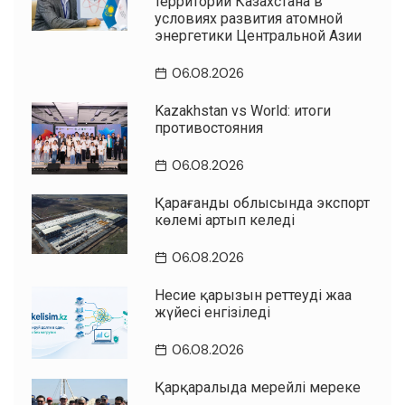
территорий Казахстана в
условиях развития атомной
энергетики Центральной Азии
06.08.2026
Kazakhstan vs World: итоги
противостояния
06.08.2026
Қарағанды облысында экспорт
көлемі артып келеді
06.08.2026
Несие қарызын реттеудің жаңа
жүйесі енгізіледі
06.08.2026
Қарқаралыда мерейлі мереке