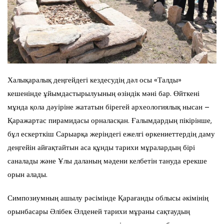
Халықаралық деңгейдегі кездесудің дәл осы «Талды»
кешенінде ұйымдастырылуының өзіндік мәні бар. Өйткені
мұнда қола дәуіріне жататын бірегей археологиялық нысан –
Қаражартас пирамидасы орналасқан. Ғалымдардың пікірінше,
бұл ескерткіш Сарыарқа жеріндегі ежелгі өркениеттердің даму
деңгейін айғақтайтын аса құнды тарихи мұралардың бірі
саналады және Ұлы даланың мәдени келбетін тануда ерекше
орын алады.
Симпозиумның ашылу рәсімінде Қарағанды облысы әкімінің
орынбасары Әлібек Әлденей тарихи мұраны сақтаудың