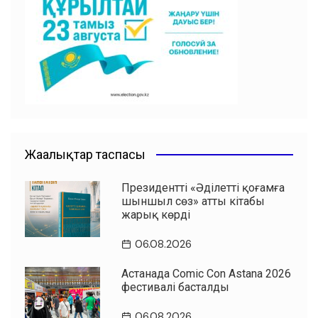
o
p
m
o
p
k
Жаңалықтар таспасы
Президенттің «Әділетті қоғамға
шыншыл сөз» атты кітабы
жарық көрді
06.08.2026
Астанада Comic Con Astana 2026
фестивалі басталды
06.08.2026