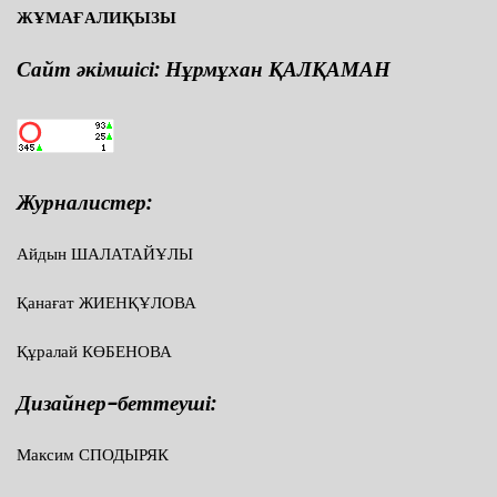
ЖҰМАҒАЛИҚЫЗЫ
Сайт әкімшісі: Нұрмұхан ҚАЛҚАМАН
Журналистер:
Айдын ШАЛАТАЙҰЛЫ
Қанағат ЖИЕНҚҰЛОВА
Құралай КӨБЕНОВА
Дизайнер-беттеуші:
Максим СПОДЫРЯК