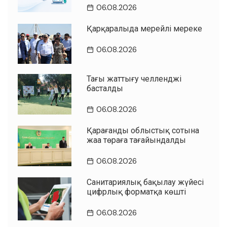
06.08.2026
Қарқаралыда мерейлі мереке
06.08.2026
Таңғы жаттығу челленджі
басталды
06.08.2026
Қарағанды облыстық сотына
жаңа төраға тағайындалды
06.08.2026
Санитариялық бақылау жүйесі
цифрлық форматқа көшті
06.08.2026