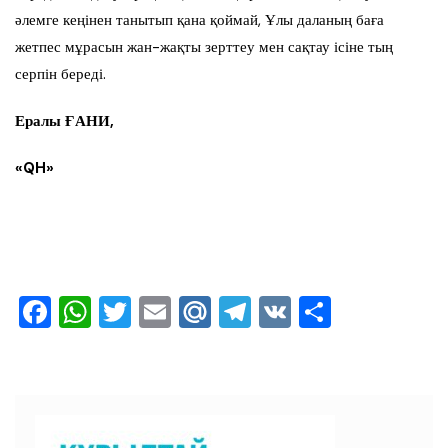
әлемге кеңінен танытып қана қоймай, Ұлы даланың баға
жетпес мұрасын жан-жақты зерттеу мен сақтау ісіне тың
серпін береді.
Ералы ҒАНИ,
«
QH
»
F
W
T
E
M
T
V
О
a
h
wi
m
ai
el
K
тп
c
at
tt
ai
l.R
e
ра
e
s
er
l
u
gr
ви
b
A
a
ть