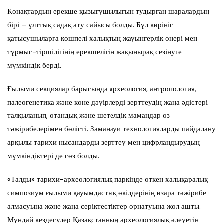
Қонақтардың ерекше қызығушылығын тудырған шаралардың
бірі – ұлттық садақ ату сайысы болды. Бұл көрініс
қатысушыларға көшпелі халықтың жауынгерлік өнері мен
тұрмыс-тіршілігінің ерекшелігін жақынырақ сезінуге
мүмкіндік берді.
Ғылыми секциялар барысында археология, антропология,
палеогенетика және көне дәуірлерді зерттеудің жаңа әдістері
талқыланып, отандық және шетелдік мамандар өз
тәжірибелерімен бөлісті. Заманауи технологияларды пайдалану
арқылы тарихи нысандарды зерттеу мен цифрландырудың
мүмкіндіктері де сөз болды.
«Талды» тарихи-археологиялық паркінде өткен халықаралық
симпозиум ғылыми қауымдастық өкілдерінің өзара тәжірибе
алмасуына және жаңа серіктестіктер орнатуына жол ашты.
Мұндай кездесулер Қазақстанның археологиялық әлеуетін