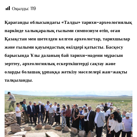
Оқылды:
119
Қарағанды облысындағы «Талды» тарихи-археологиялық
паркінде халықаралық ғылыми симпозиум өтіп, оған
Қазақстан мен шетелден келген археологтар, тарихшылар
және ғылыми қауымдастық өкілдері қатысты. Басқосу
барысында Ұлы даланың бай тарихи-мәдени мұрасын
зерттеу, археологиялық ескерткіштерді сақтау және
оларды болашақ ұрпаққа жеткізу мәселелері жан-жақты
талқыланды.