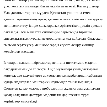
үлес қосатын маңызды бағыт екенін атап өтті. Қатысушылар
Ұлы даланың тарихи мұрасы Қазақстан үшін ғана емес,
адамзат өркениетінің ортақ қазынасы екенін айтып, оны қорғау
мен насихаттау ісінде халықаралық әріптестіктің рөлін ерекше
бағалады. Осы мақсатта симпозиум барысында бірнеше
ынтымақтастық туралы меморандумға қол қойылып, бірлескен
ғылыми зерттеулер мен жобаларды жүзеге асыру жөнінде
келісімдер жасалды.
Іс-шара ғылыми пікірталастармен ғана шектелмей, мәдени
бағдарламамен де толықты. Өңір музейлері ұйымдастырған
көрмелерде келушілерге археологиялық қазбалардан табылған
құнды жәдігерлер мен тарихи бұйымдар таныстырылды.
Сонымен қатар қолөнер шеберлерінің жұмыстары ұсынылып,
қазақ халқының дәстүрлі мәдениетін дәріптейтін түрлі
көріністер көрсетілді.