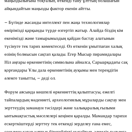
маңыздылығына тоқталып, өткенді тану ұлттың болашағын
айқындайтын маңызды фактор екенін айтты.
– Бүгінде жасанды интеллект пен жаңа технологиялар
өмірімізді қарқынды түрде өзгертіп жатыр. Алайда біздің кім
екенімізді және тамырымыздың қайдан бастау алатынын
түсінуге тек тарих көмектеседі. Өз өткенін ұмытпаған халық
өзінің болмысын сақтап қалады. Егер Мысыр пирамидалары
Ніл аңғары өркениетінің символына айналса, Сарыарқадағы сақ
қорғандары Ұлы дала өркениетінің ауқымы мен тереңдігін
әлемге танытты, – деді ол.
Форум аясында көшпелі өркениеттің қалыптасуы, ежелгі
тайпалардың мәдениеті, археологиялық мұраларды сақтау мен
зерттеудің заманауи тәсілдері және халықаралық ғылыми
ынтымақтастық мәселелері кеңінен қаралды. Мамандар тарихи
ескерткіштерді зерттеу тек өткенді зерделеу ғана емес,
сонымен қатар ұлттық бірегейлікті нығайтып, әлемдік ғылымға