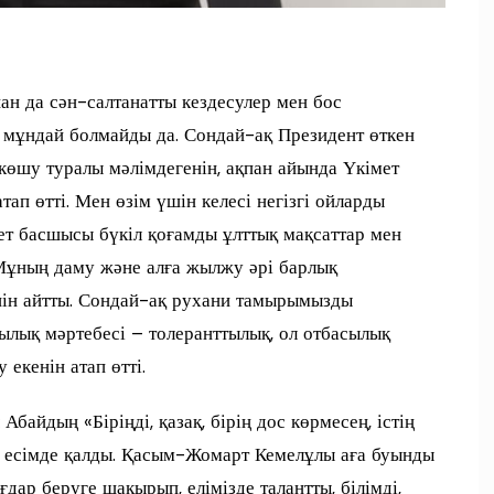
ан да сән-салтанатты кездесулер мен бос
 мұндай болмайды да. Сондай-ақ Президент өткен
көшу туралы мәлімдегенін, ақпан айында Үкімет
тап өтті. Мен өзім үшін келесі негізгі ойларды
кет басшысы бүкіл қоғамды ұлттық мақсаттар мен
 Мұның даму және алға жылжу әрі барлық
ін айтты. Сондай-ақ рухани тамырымызды
ылық мәртебесі – толеранттылық, ол отбасылық
екенін атап өтті.
байдың «Біріңді, қазақ, бірің дос көрмесең, істің
ше есімде қалды. Қасым-Жомарт Кемелұлы аға буынды
дар беруге шақырып, елімізде талантты, білімді,