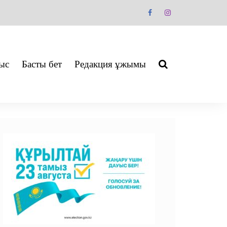
ыс
Басты бет
Редакция ұжымы