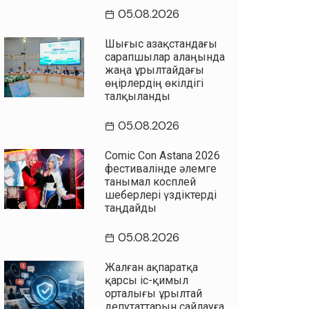
05.08.2026
Шығыс Қазақстандағы
сарапшылар алаңында
жаңа Құрылтайдағы
өңірлердің өкілдігі
талқыланды
05.08.2026
Comic Con Astana 2026
фестивалінде әлемге
танымал косплей
шеберлері үздіктерді
таңдайды
05.08.2026
Жалған ақпаратқа
қарсы іс-қимыл
орталығы Құрылтай
депутаттарын сайлауға