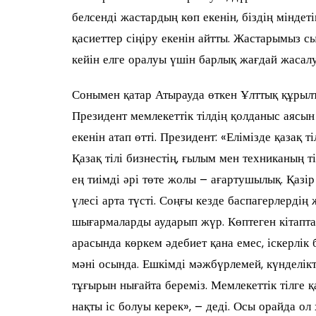
белсенді жастардың көп екенін, біздің мінде
қасиеттер сіңіру екенін айтты. Жастарымыз с
кейін елге оралуы үшін барлық жағдай жасалу
Сонымен қатар Атырауда өткен Ұлттық құрылт
Президент мемлекеттік тілдің қолданыс аясын
екенін атап өтті. Президент: «Елімізде қазақ 
Қазақ тілі бизнестің, ғылым мен техниканың т
ең тиімді әрі төте жолы – ағартушылық. Қазір
үлесі арта түсті. Соңғы кезде баспагерлердің
шығармаларды аударып жүр. Көптеген кітапт
арасында көркем әдебиет қана емес, іскерлік
мәні осында. Ешкімді мәжбүрлемей, күнделікті
тұғырын нығайта береміз. Мемлекеттік тілге 
нақты іс болуы керек», – деді. Осы орайда ол