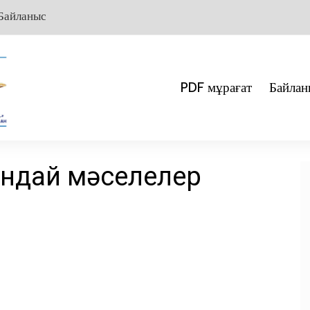
Байланыс
PDF мұрағат
Байлан
қандай мәселелер