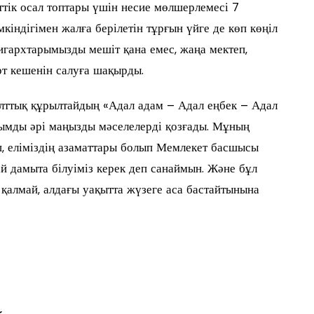
ттік осал топтары үшін несие мөлшерлемесі 7
кіндігімен жалға берілетін тұрғын үйге де көп көңіл
лигархтарымызды мешіт қана емес, жаңа мектеп,
орт кешенін салуға шақырды.
лттық құрылтайдың «Адал адам – Адал еңбек – Адал
ымды әрі маңызды мәселелерді қозғады. Мұның
п, еліміздің азаматтары болып Мемлекет басшысы
рай дамыта білуіміз керек деп санаймын. Және бұл
қалмай, алдағы уақытта жүзеге аса бастайтынына