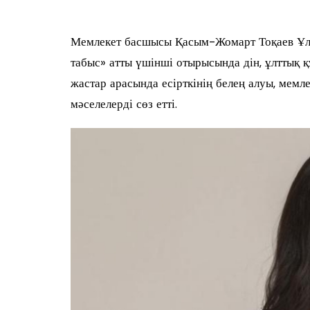
Мемлекет басшысы Қасым-Жомарт Тоқаев Ұлт
табыс» атты үшінші отырысында дін, ұлттық қ
жастар арасында есірткінің белең алуы, мемл
мәселелерді сөз етті.