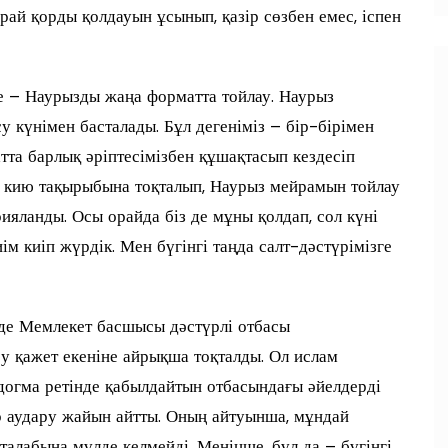
рай қорды қолдауын ұсынып, қазір сөзбен емес, іспен
ле – Наурызды жаңа форматта тойлау. Наурыз
у күнімен басталады. Бұл дегеніміз – бір-бірімен
атта барлық әріптесімізбен құшақтасып кездесіп
ім кию тақырыбына тоқталып, Наурыз мейрамын тойлау
рияланды. Осы орайда біз де мұны қолдап, сол күні
ім киіп жүрдік. Мен бүгінгі таңда салт-дәстүрімізге
нде Мемлекет басшысы дәстүрлі отбасы
у қажет екеніне айрықша тоқталды. Ол ислам
 догма ретінде қабылдайтын отбасындағы әйелдерді
зар аудару жайын айтты. Оның айтуынша, мұндай
талабына мүлде келмейді. Меніңше, бұл да – бүгінгі