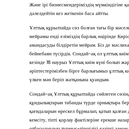
Және ірі бизнесмендеріміздің мүмкіндігіне қа
дәлелдейтін кез жеткенін баса айтты.
Ұлттық құрылтайда сөз болған тағы бір мәсе
мейрамы енді еліміздің барлық өңірінде Көріс
амандасуды білдіретін мейрам. Біз де мәслих
бейнебаян түсірдік. Сондай-ақ ол ұлттық ки
кезінде 18 наурыз Ұлттық киім күні болып жа
әріптестерімізбен бірге барлығымыз ұлттық ки
үлкен мән беріп жатқанына қуандым.
Сондай-ақ Ұлттық құрылтайда сөйлеген сөзі
құндылықтарын табанды түрде орнықтыра бер
қағидаларын өрескел бұрмалап, қатып қалған
кемсіту, тіпті қорлау фактілеріне ерекше на
отбасылардың тұрмыс-тіршілігі қазіргі заман 