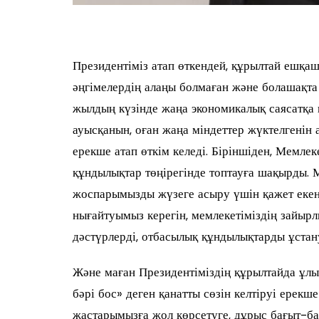
Президентіміз атап өткендей, құрылтай ешқаш
әңгімелердің алаңы болмаған және болашақта
жылдың күзінде жаңа экономикалық саясатқа 
ауысқанын, оған жаңа міндеттер жүктелгенін а
ерекше атап өткім келеді. Біріншіден, Мемле
құндылықтар төңірегінде топтауға шақырды.
жоспарымызды жүзеге асыру үшін қажет екен
нығайтуымыз керегін, мемлекетіміздің зайырл
дәстүрлерді, отбасылық құндылықтарды ұстану 
Және маған Президентіміздің құрылтайда ұлы А
бәрі бос» деген қанатты сөзін келтіруі ерек
жастарымызға жол көрсетуге, дұрыс бағыт-бағ