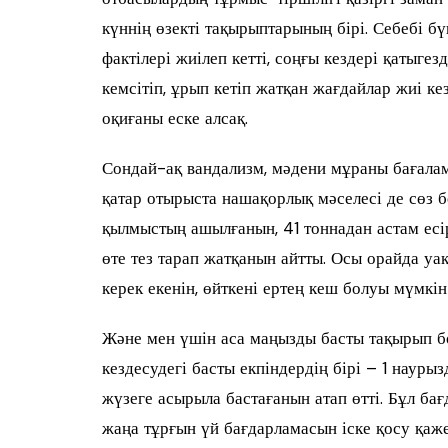
күннің өзекті тақырыптарының бірі. Себебі б
фактілері жиілеп кетті, соңғы кездері қатыгез
кемсітіп, ұрып кетіп жатқан жағдайлар жиі к
оқиғаны еске алсақ.
Сондай-ақ вандализм, мәдени мұраны бағала
қатар отырыста нашақорлық мәселесі де сөз 
қылмыстың ашылғанын, 41 тоннадан астам есі
өте тез тарап жатқанын айтты. Осы орайда уақ
керек екенін, өйткені ертең кеш болуы мүмкін 
Және мен үшін аса маңызды басты тақырып б
кездесудегі басты екпіндердің бірі – 1 наур
жүзеге асырыла бастағанын атап өтті. Бұл бағ
жаңа тұрғын үй бағдарламасын іске қосу қаже