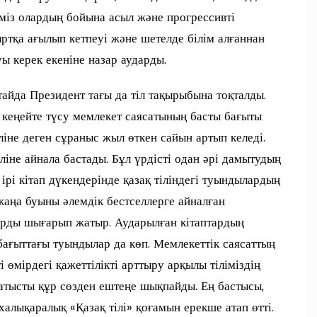
тіміз олардың бойына асыл және прогрессивті
ыртқа ағылып кетпеуі және шетелде білім алғаннан
ы керек екеніне назар аударды.
айда Президент тағы да тіл тақырыбына тоқталды.
 кеңейте түсу мемлекет саясатының басты бағыты
тіліне деген сұраныс жыл өткен сайын артып келеді.
іліне айнала бастады. Бұл үрдісті одан әрі дамытудың
 ірі кітап дүкендерінде қазақ тіліндегі туындылардың
 жаңа буыны әлемдік бестселлерге айналған
арды шығарып жатыр. Аударылған кітаптардың
 бағыттағы туындылар да көп. Мемлекеттік саясаттың
 өмірдегі қажеттілікті арттыру арқылы тіліміздің
қатысты құр сөзден ештеңе шықпайды. Ең бастысы,
 халықаралық «Қазақ тілі» қоғамын ерекше атап өтті.