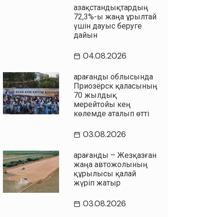
Қазақстандықтардың
72,3%-ы жаңа Құрылтай
үшін дауыс беруге
дайын
04.08.2026
Қарағанды облысында
Приозёрск қаласының
70 жылдық
мерейтойы кең
көлемде аталып өтті
03.08.2026
Қарағанды – Жезқазған
жаңа автожолының
құрылысы қалай
жүріп жатыр
03.08.2026