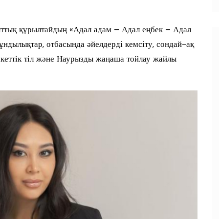
тық құрылтайдың «Адал адам – Адал еңбек – Адал
ұндылықтар, отбасында әйелдерді кемсіту, сондай-ақ
екеттік тіл және Наурызды жаңаша тойлау жайлы