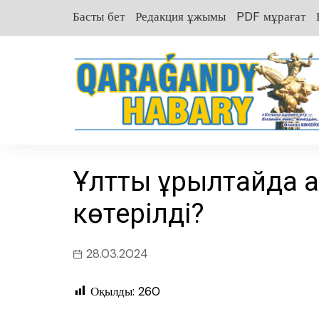
перейти
Басты бет
Редакция ұжымы
PDF мұрағат
к
содержанию
Ұлттық құрылтайда 
көтерілді?
28.03.2024
Оқылды:
260