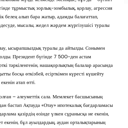
үгінде тұрмыстық зорлық-зомбылық, қорлау, агрессия
дік белең алып бара жатыр, адамды балағаттап,
ездесуде, мысалы, жедел жәрдем жүргізушісі туралы
мау, ысырапшылдық туралы да айтылды. Сонымен
болды. Президент бүгінде 7 500-ден астам
рткі тәркіленгенін, нашақорлықтың балалар арасында
ытты босқа өткізбей, есірткімен күресті күшейту
екенін атап өтті.
олған – әлеуметтік сала. Мемлекет басшысының
ыздан бастап Ақтауда «Отау» ипотекалық бағдарламасы
дарлама қазірдің өзінде үлкен сұранысқа ие екенін,
т екенін, бұл ауылдардың, аудан орталықтарының