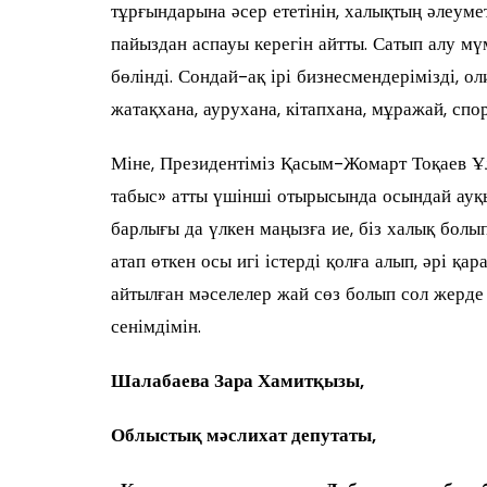
тұрғындарына әсер ететінін, халықтың әлеуме
пайыздан аспауы керегін айтты. Сатып алу мүм
бөлінді. Сондай-ақ ірі бизнесмендерімізді, о
жатақхана, аурухана, кітапхана, мұражай, сп
Міне, Президентіміз Қасым-Жомарт Тоқаев Ұ
табыс» атты үшінші отырысында осындай ауқ
барлығы да үлкен маңызға ие, біз халық болы
атап өткен осы игі істерді қолға алып, әрі қа
айтылған мәселелер жай сөз болып сол жерде 
сенімдімін.
Шалабаева Зара Хамитқызы,
Облыстық мәслихат депутаты,