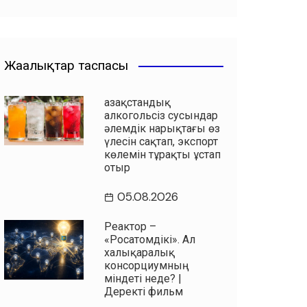
Жаңалықтар таспасы
Қазақстандық
алкогольсіз сусындар
әлемдік нарықтағы өз
үлесін сақтап, экспорт
көлемін тұрақты ұстап
отыр
05.08.2026
Реактор –
«Росатомдікі». Ал
халықаралық
консорциумның
міндеті неде? |
Деректі фильм