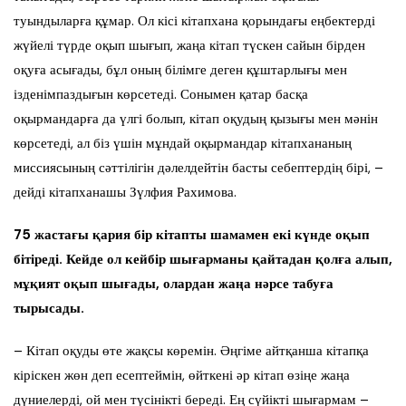
туындыларға құмар. Ол кісі кітапхана қорындағы еңбектерді
жүйелі түрде оқып шығып, жаңа кітап түскен сайын бірден
оқуға асығады, бұл оның білімге деген құштарлығы мен
ізденімпаздығын көрсетеді. Сонымен қатар басқа
оқырмандарға да үлгі болып, кітап оқудың қызығы мен мәнін
көрсетеді, ал біз үшін мұндай оқырмандар кітапхананың
миссиясының сәттілігін дәлелдейтін басты себептердің бірі, –
дейді кітапханашы Зүлфия Рахимова.
75 жастағы қария бір кітапты шамамен екі күнде оқып
бітіреді. Кейде ол кейбір шығарманы қайтадан қолға алып,
мұқият оқып шығады, олардан жаңа нәрсе табуға
тырысады.
– Кітап оқуды өте жақсы көремін. Әңгіме айтқанша кітапқа
кіріскен жөн деп есептеймін, өйткені әр кітап өзіңе жаңа
дүниелерді, ой мен түсінікті береді. Ең сүйікті шығармам –