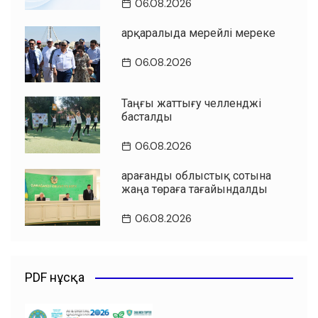
06.08.2026
Қарқаралыда мерейлі мереке
06.08.2026
Таңғы жаттығу челленджі
басталды
06.08.2026
Қарағанды облыстық сотына
жаңа төраға тағайындалды
06.08.2026
PDF нұсқа