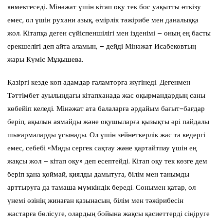
көмектеседі. Мінәжат үшін кітап оқу тек бос уақытты өткізу
емес, ол үшін рухани азық, өмірлік тәжірибе мен даналыққа
жол. Кітапқа деген сүйіспеншілігі мен ізденімі – оның ең басты
ерекшелігі деп айта аламын, – дейді Мінәжат Исабековтың
жары Күміс Мұқышева.
Қазіргі кезде көп адамдар ғаламторға жүгінеді. Дегенмен
Тәттімбет ауылындағы кітапханада жас оқырмандардың саны
көбейіп келеді. Мінәжат ата балаларға әрдайым бағыт-бағдар
беріп, ақылын аямайды және оқушыларға қызықты әрі пайдалы
шығармаларды ұсынады. Ол үшін зейнеткерлік жас та кедергі
емес, себебі «Миды сергек сақтау және қартайтпау үшін ең
жақсы жол – кітап оқу» деп есептейді. Кітап оқу тек көзге дем
беріп қана қоймай, қиялды дамытуға, білім мен танымды
арттыруға да тамаша мүмкіндік береді. Сонымен қатар, ол
үнемі өзінің жинаған қазынасын, білім мен тәжірибесін
жастарға бөлісуге, олардың бойына жақсы қасиеттерді сіңіруге