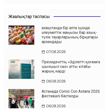
Жаңалықтар таспасы
Қазақстанда бір апта ішінде
әлеуметтік маңызы бар азық-
түлік тауарларының бірқатары
арзандады
07.08.2026
Президенттің «Әділетті қоғамға
шыншыл сөз» атты кітабы
жарық көрді
06.08.2026
Астанада Comic Con Astana 2026
фестивалі басталды
06.08.2026