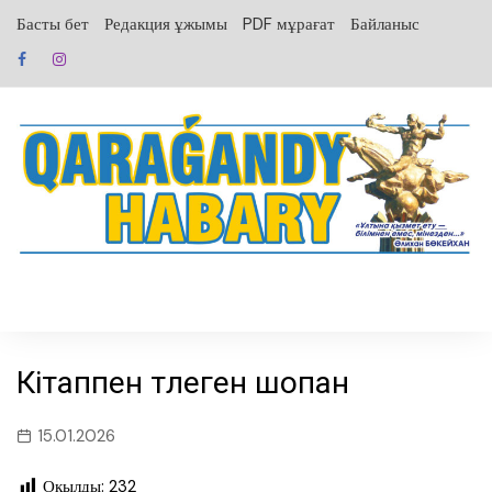
перейти
Басты бет
Редакция ұжымы
PDF мұрағат
Байланыс
к
содержанию
Кітаппен түлеген шопан
15.01.2026
Оқылды:
232