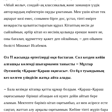
«Абай жолы», сондай-ақ классикалық және заманауи үздік
авторлардың еңбектерін оқуды ұнатамын. Мен үшін кітап тек
ақпарат көзі емес, сонымен бірге дос, ұстаз, тіпті өмірге
көзқарасты қалыптастыратын құрал. Кітаптың иесін де
сыйлаймын, әрбір кітап өз иесінің қолында ерекше мәнге ие,
оны бағалап, құрметтеу қажет деп ойлаймын, – деп ойымен
бөлісті Мінәжат Исабеков.
Ол 11 жасында ертегілерді оқи бастаған. Сол кезден кейін
алғашқы көлемді шығармамен танысты – Мұхтар
Әуезовтің «Қараш-Қараш оқиғасы». Ол бұл туындының
кез келген үзіндісін жатқа айта алады.
– Бала кезімде кітапқа қатты құмар болдым. «Қараш-Қараш
оқиғасының» бірінші абзацын әлі күнге дейін айтып бере
аламын. Мектепте бәріміз кітап оқитынбыз, ал мен әсіресе есте
сақтап, жаттап алу арқылы оқитынмын. Көбіне тіпті жүріп бара