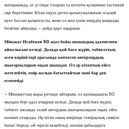
жатқанымда, ат үстінде отырып та кітапты қолымнан тастамай
оқи беретінмін. Кітап оқуға деген қызығушылығым осылай
ерте бастан қалыптасты, және ол мен үшін өмірдің маңызды
бөлігіне айналды, – дейді қарт оқырман.
Мінәжат Исабеков 50 жыл бойы шопандық қызметпен
айналысып келеді. Далада қой баға жүріп, табиғаттың
әсем көріністері арасында көптеген авторлардың
шығармаларын оқып шыққан. Ол әр кітаптың ойға
жетелейтін, өмір жолын бағыттайтын мәні бар деп
есептейді.
– Мінәжаттың жары ретінде айтарым, ол шопандықты 50
жылдан бері адал атқарып келеді. Далада қой баға жүріп,
табиғат аясында талай автордың шығармаларын оқып, ойға
шомып отырады. Әр кітап оның өмірінде темірқазық сияқты
бағыт береді, ой-өрісін кеңейтеді, шешім қабылдауға