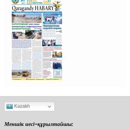
Kazakh
Меншік иесі-құрылтайшы: