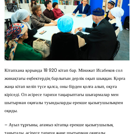
Кітапхана қорында 18 920 кітап бар. Мінәжат Исабеков сол
жинақтағы еңбектердің барлығын дерлік оқып шыққан. Қорға
жаңа кітап келіп түсе қалса, оны бірден қолға алып, оқуға
кіріседі. Ол әсіресе тарихи тақырыптағы шығармалар мен
шытырман оқиғалы туындыларды ерекше қызығушылықпен
оқиды.
– Ауыл тұрғыны, ағамыз кітапқа ерекше қызығушылық
танытады, әсіресе тарихи және шытырман оқиғалы