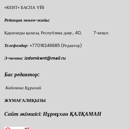
«КЕНТ» БАСПА ҮЙІ
Редакция мекен-жайы:
Қарағанды қаласы, Республика даңғ., 40, 7-кеңсе.
Телефондар:
+77016246685
(Редактор)
Э-почта: izdomkent@mail.ru
Бас редактор:
Көбенова Құралай
ЖҰМАҒАЛИҚЫЗЫ
Сайт әкімшісі: Нұрмұхан ҚАЛҚАМАН