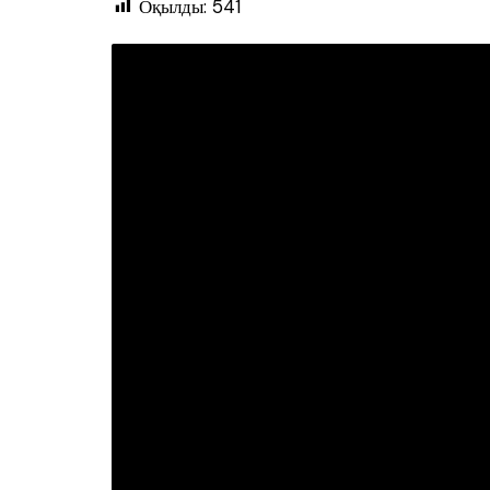
Оқылды:
541