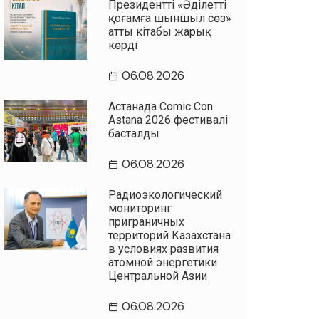
Президенттің «Әділетті
қоғамға шыншыл сөз»
атты кітабы жарық
көрді
06.08.2026
Астанада Comic Con
Astana 2026 фестивалі
басталды
06.08.2026
Радиоэкологический
мониторинг
приграничных
территорий Казахстана
в условиях развития
атомной энергетики
Центральной Азии
06.08.2026