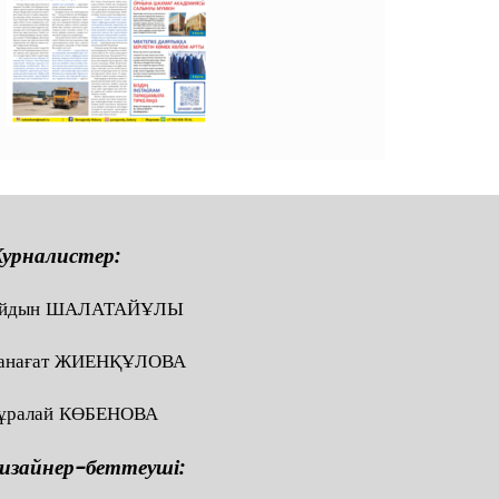
урналистер:
йдын ШАЛАТАЙҰЛЫ
анағат ЖИЕНҚҰЛОВА
ұралай КӨБЕНОВА
изайнер-беттеуші: