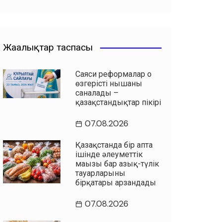
Жаңалықтар таспасы
Саяси реформалар оң
өзгерістің нышаны
саналады –
қазақстандықтар пікірі
07.08.2026
Қазақстанда бір апта
ішінде әлеуметтік
маңызы бар азық-түлік
тауарларының
бірқатары арзандады
07.08.2026