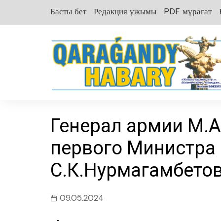
перейти
Басты бет
Редакция ұжымы
PDF мұрағат
к
содержанию
Генерал армии М.А
первого Министра
С.К.Нурмагамбето
09.05.2024