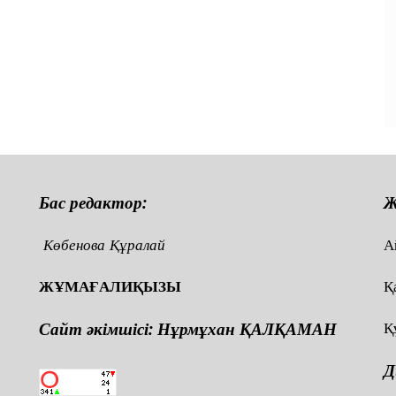
Бас редактор:
Ж
Көбенова Құралай
А
ЖҰМАҒАЛИҚЫЗЫ
Қ
Сайт әкімшісі: Нұрмұхан ҚАЛҚАМАН
Қ
Д
,