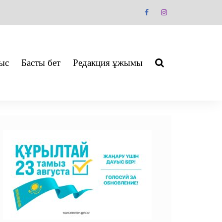
ыс
Басты бет
Редакция ұжымы