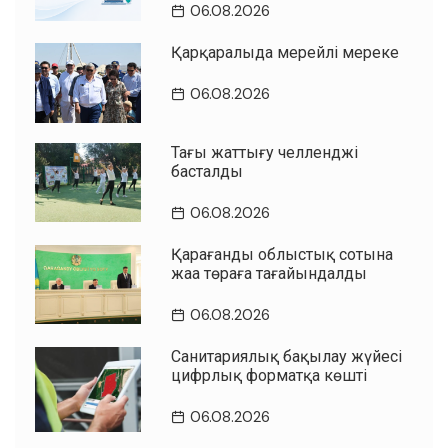
06.08.2026
Қарқаралыда мерейлі мереке
06.08.2026
Таңғы жаттығу челленджі
басталды
06.08.2026
Қарағанды облыстық сотына
жаңа төраға тағайындалды
06.08.2026
Санитариялық бақылау жүйесі
цифрлық форматқа көшті
06.08.2026