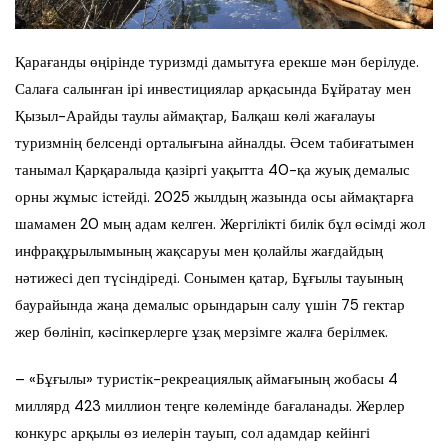
Қарағанды өңірінде туризмді дамытуға ерекше мән берілуде.
Салаға салынған ірі инвестициялар арқасында Бұйратау мен
Қызыл-Арайды таулы аймақтар, Балқаш көлі жағалауы
туризмнің белсенді орталығына айналды. Әсем табиғатымен
танымал Қарқаралыда қазіргі уақытта 40-қа жуық демалыс
орны жұмыс істейді. 2025 жылдың жазында осы аймақтарға
шамамен 20 мың адам келген. Жергілікті билік бұл өсімді жол
инфрақұрылымының жақсаруы мен қолайлы жағдайдың
нәтижесі деп түсіндіреді. Сонымен қатар, Бұғылы тауының
баурайында жаңа демалыс орындарын салу үшін 75 гектар
жер бөлініп, кәсіпкерлерге ұзақ мерзімге жалға берілмек.
– «Бұғылы» туристік-рекреациялық аймағының жобасы 4
миллярд 423 миллион теңге көлемінде бағаланады. Жерлер
конкурс арқылы өз иелерін тауып, сол адамдар кейінгі