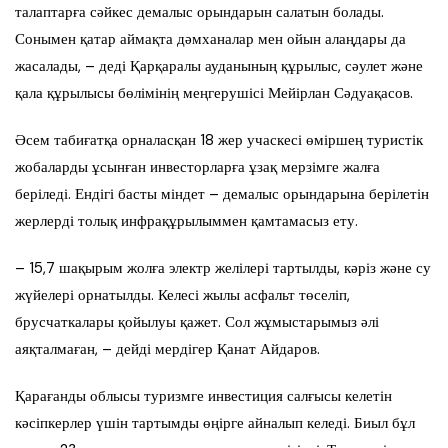
талаптарға сәйкес демалыс орындарын салатын болады.
Сонымен қатар аймақта дәмханалар мен ойын алаңдары да
жасалады, – деді Қарқаралы ауданының құрылыс, сәулет және
қала құрылысы бөлімінің меңгерушісі Мейірлан Сәдуақасов.
Әсем табиғатқа орналасқан 18 жер учаскесі өміршең туристік
жобаларды ұсынған инвесторларға ұзақ мерзімге жалға
беріледі. Ендігі басты міндет – демалыс орындарына берілетін
жерлерді толық инфрақұрылыммен қамтамасыз ету.
– 15,7 шақырым жолға электр желілері тартылды, кәріз және су
жүйелері орнатылды. Келесі жылы асфальт төселіп,
брусчаткалары қойылуы қажет. Сол жұмыстарымыз әлі
аяқталмаған, – дейді мердігер Қанат Айдаров.
Қарағанды облысы туризмге инвестиция салғысы келетін
кәсіпкерлер үшін тартымды өңірге айналып келеді. Биыл бұл