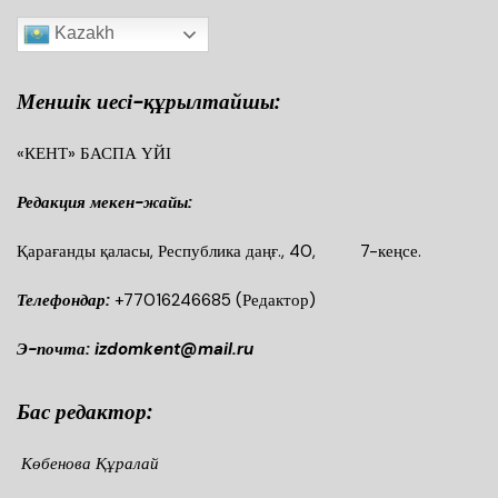
Kazakh
Меншік иесі-құрылтайшы:
«КЕНТ» БАСПА ҮЙІ
Редакция мекен-жайы:
Қарағанды қаласы, Республика даңғ., 40, 7-кеңсе.
Телефондар:
+77016246685
(Редактор)
Э-почта: izdomkent@mail.ru
Бас редактор:
Көбенова Құралай