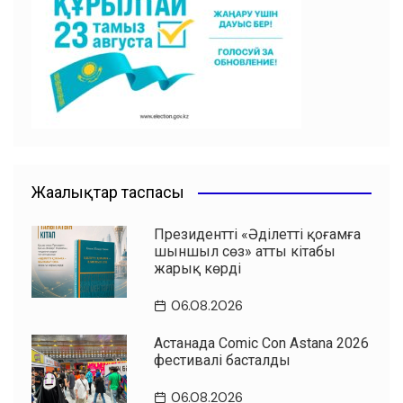
o
p
m
o
p
k
Жаңалықтар таспасы
Президенттің «Әділетті қоғамға
шыншыл сөз» атты кітабы
жарық көрді
06.08.2026
Астанада Comic Con Astana 2026
фестивалі басталды
06.08.2026