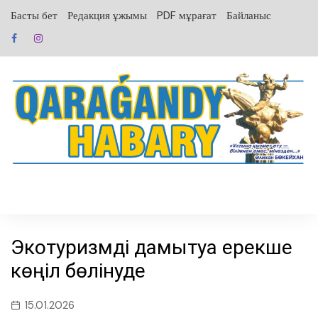
перейти
Басты бет
Редакция ұжымы
PDF мұрағат
Байланыс
к
содержанию
Экотуризмді дамытуға ерекше
көңіл бөлінуде
15.01.2026