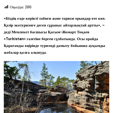
Оқылды:
286
«Біздің елде көрікті табиғи және тарихи орындар өте көп.
Қазір экотуризмге деген сұраныс айтарлықтай артты», –
деді Мемлекет басшысы Қасым-Жомарт Тоқаев
«Turkistan» газетіне берген сұхбатында. Осы орайда
Қарағанды өңірінде туризмді дамыту бойынша ауқымды
жобалар қолға алынуда.