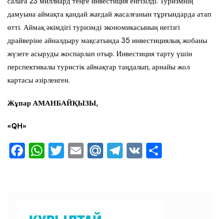
салаға 23 миллиард теңге инвестиция енгізілді. Туризмнің
дамуына аймақта қандай жағдай жасалғанын тұрғындарда атап
өтті. Аймақ әкімдігі туризмді экономикасының негізгі
драйверіне айналдыру мақсатында 35 инвестициялық жобаны
жүзеге асыруды жоспарлап отыр. Инвестиция тарту үшін
перспективалы туристік аймақтар таңдалып, арнайы жол
картасы әзірленген.
Жұпар АМАНБАЙҚЫЗЫ,
«
QH
»
F
W
T
E
M
T
V
О
a
h
wi
m
ai
el
K
тп
c
at
tt
ai
l.R
e
ра
e
s
er
l
u
gr
ви
b
A
a
ть