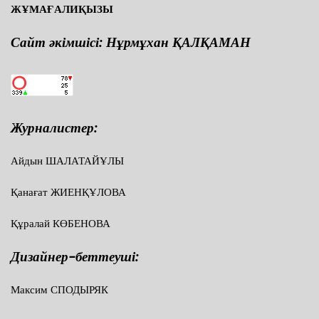
ЖҰМАҒАЛИҚЫЗЫ
Сайт әкімшісі: Нұрмұхан ҚАЛҚАМАН
Журналистер:
Айдын ШАЛАТАЙҰЛЫ
Қанағат ЖИЕНҚҰЛОВА
Құралай КӨБЕНОВА
Дизайнер-беттеуші:
Максим СПОДЫРЯК