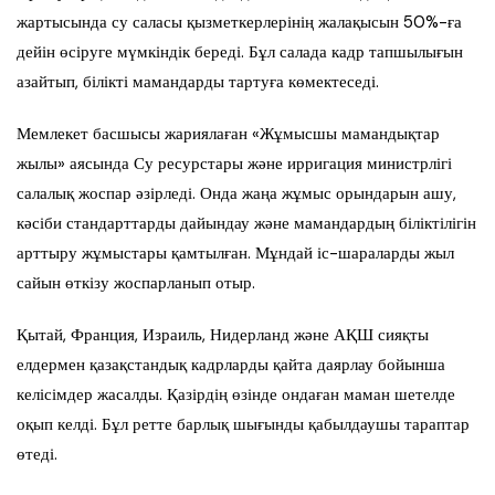
жартысында су саласы қызметкерлерінің жалақысын 50%-ға
дейін өсіруге мүмкіндік береді. Бұл салада кадр тапшылығын
азайтып, білікті мамандарды тартуға көмектеседі.
Мемлекет басшысы жариялаған «Жұмысшы мамандықтар
жылы» аясында Су ресурстары және ирригация министрлігі
салалық жоспар әзірледі. Онда жаңа жұмыс орындарын ашу,
кәсіби стандарттарды дайындау және мамандардың біліктілігін
арттыру жұмыстары қамтылған. Мұндай іс-шараларды жыл
сайын өткізу жоспарланып отыр.
Қытай, Франция, Израиль, Нидерланд және АҚШ сияқты
елдермен қазақстандық кадрларды қайта даярлау бойынша
келісімдер жасалды. Қазірдің өзінде ондаған маман шетелде
оқып келді. Бұл ретте барлық шығынды қабылдаушы тараптар
өтеді.