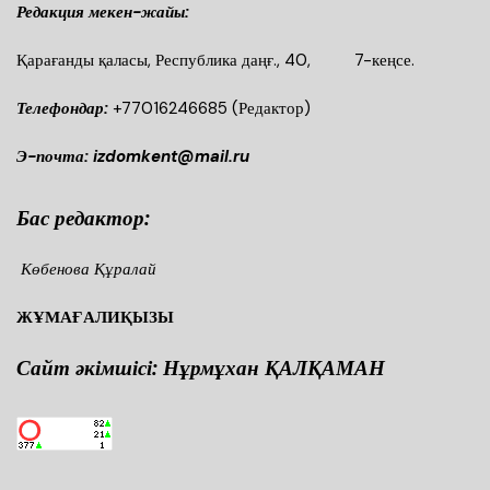
Редакция мекен-жайы:
Қарағанды қаласы, Республика даңғ., 40, 7-кеңсе.
Телефондар:
+77016246685
(Редактор)
Э-почта: izdomkent@mail.ru
Бас редактор:
Көбенова Құралай
ЖҰМАҒАЛИҚЫЗЫ
Сайт әкімшісі: Нұрмұхан ҚАЛҚАМАН