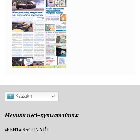
Kazakh
Меншік иесі-құрылтайшы:
«КЕНТ» БАСПА ҮЙІ