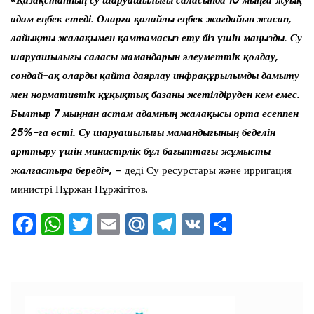
«Қазақстанның су шаруашылығы саласында 10 мыңға жуық
адам еңбек етеді. Оларға қолайлы еңбек жағдайын жасап,
лайықты жалақымен қамтамасыз ету біз үшін маңызды. Су
шаруашылығы саласы мамандарын әлеуметтік қолдау,
сондай-ақ оларды қайта даярлау инфрақұрылымды дамыту
мен нормативтік құқықтық базаны жетілдіруден кем емес.
Былтыр 7 мыңнан астам адамның жалақысы орта есеппен
25%-ға өсті. Су шаруашылығы мамандығының беделін
арттыру үшін министрлік бұл бағыттағы жұмысты
жалғастыра береді»,
– деді Су ресурстары және ирригация
министрі Нұржан Нұржігітов.
F
W
T
E
M
T
V
О
a
h
wi
m
ai
el
K
тп
c
at
tt
ai
l.R
e
ра
e
s
er
l
u
gr
ви