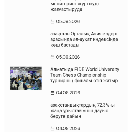
мониторинг жүргізуді
жалғастыруда
05.08.2026
Қазақстан Орталық Азия елдері
арасында әл-ауқат индексінде
көш бастады
05.08.2026
Алматыда FIDE World University
Team Chess Championship
турнирінің финалы өтіп жатыр
04.08.2026
Қазақстандықтардың 72,3%-ы
жаңа Құрылтай үшін дауыс
беруге дайын
04.08.2026