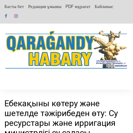
перейти
Басты бет
Редакция ұжымы
PDF мұрағат
Байланыс
к
содержанию
Еңбекақыны көтеру және
шетелде тәжірибеден өту: Су
ресурстары және ирригация
министрлігі су саласы