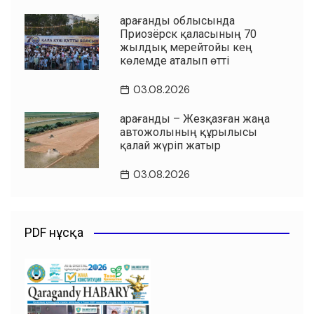
Қарағанды облысында
Приозёрск қаласының 70
жылдық мерейтойы кең
көлемде аталып өтті
03.08.2026
Қарағанды – Жезқазған жаңа
автожолының құрылысы
қалай жүріп жатыр
03.08.2026
PDF нұсқа