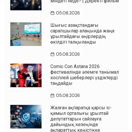
міндеті неде? | Деректі фильм
05.08.2026
Шығыс Қазақстандағы
сарапшылар алаңында жаңа
Құрылтайдағы өңірлердің
өкілдігі талқыланды
05.08.2026
Comic Con Astana 2026
фестивалінде әлемге танымал
косплей шеберлері үздіктерді
таңдайды
05.08.2026
Жалған ақпаратқа қарсы іс-
қимыл орталығы Құрылтай
депутаттарын сайлауға
дайындық кезеңінде
ақпараттық кеңістікке