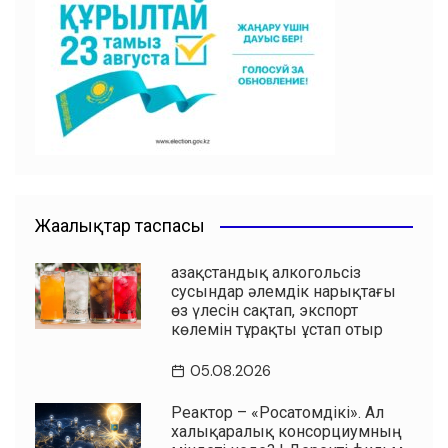
b
A
a
ть
o
p
m
o
p
k
Жаңалықтар таспасы
Қазақстандық алкогольсіз
сусындар әлемдік нарықтағы
өз үлесін сақтап, экспорт
көлемін тұрақты ұстап отыр
05.08.2026
Реактор – «Росатомдікі». Ал
халықаралық консорциумның