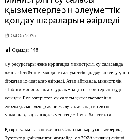
қызметкерлерін әлеуметтік
қолдау шараларын әзірледі
04.05.2025
Оқылды:
148
Су ресурстары және ирригация министрлігі су саласында
жұмыс істейтін мамандарға әлеуметтік қолдау көрсету үшін
бірқатар іс-шаралар әзірледі. Атап айтқанда, министрлік
«Табиғи монополиялар туралы» заңға өзгерістер енгізуді
ұсынды. Бұл өзгерістер су саласы қызметкерлерінің
еңбекақысын электр және жылу саласында істейтін
мамандардың жалақысымен теңестіруге бағытталған.
Қазіргі уақытта заң жобасы Сенаттың қарауына жіберілді.
Түзетулер қабылданған жағдайда, ол 2025 жылдың екінші