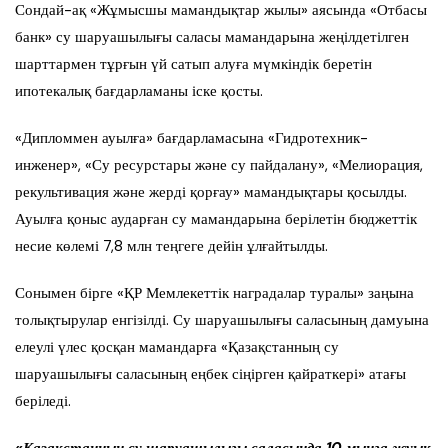
Сондай-ақ «Жұмысшы мамандықтар жылы» аясында «Отбасы
банк» су шаруашылығы саласы мамандарына жеңілдетілген
шарттармен тұрғын үй сатып алуға мүмкіндік беретін
ипотекалық бағдарламаны іске қосты.
«Дипломмен ауылға» бағдарламасына «Гидротехник-
инженер», «Су ресурстары және су пайдалану», «Мелиорация,
рекультивация және жерді қорғау» мамандықтары қосылды.
Ауылға қоныс аударған су мамандарына берілетін бюджеттік
несие көлемі 7,8 млн теңгеге дейін ұлғайтылды.
Сонымен бірге «ҚР Мемлекеттік наградалар туралы» заңына
толықтырулар енгізілді. Су шаруашылығы саласының дамуына
елеулі үлес қосқан мамандарға «Қазақстанның су
шаруашылығы саласының еңбек сіңірген қайраткері» атағы
беріледі.