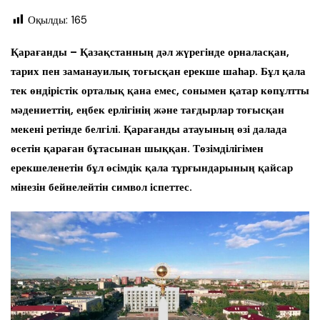
Оқылды:
165
Қарағанды – Қазақстанның дәл жүрегінде орналасқан,
тарих пен заманауилық тоғысқан ерекше шаһар. Бұл қала
тек өндірістік орталық қана емес, сонымен қатар көпұлтты
мәдениеттің, еңбек ерлігінің және тағдырлар тоғысқан
мекені ретінде белгілі. Қарағанды атауының өзі далада
өсетін қараған бұтасынан шыққан. Төзімділігімен
ерекшеленетін бұл өсімдік қала тұрғындарының қайсар
мінезін бейнелейтін символ іспеттес.