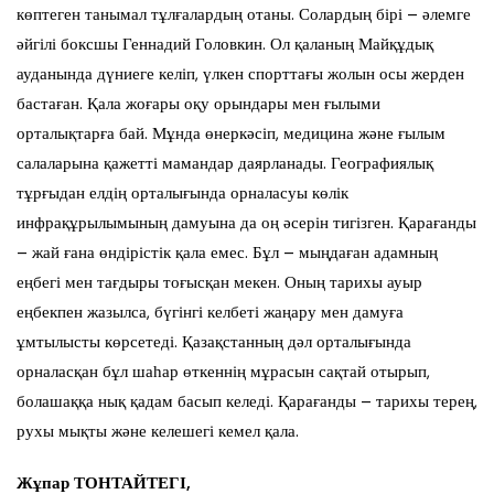
көптеген танымал тұлғалардың отаны. Солардың бірі – әлемге
әйгілі боксшы Геннадий Головкин. Ол қаланың Майқұдық
ауданында дүниеге келіп, үлкен спорттағы жолын осы жерден
бастаған. Қала жоғары оқу орындары мен ғылыми
орталықтарға бай. Мұнда өнеркәсіп, медицина және ғылым
салаларына қажетті мамандар даярланады. Географиялық
тұрғыдан елдің орталығында орналасуы көлік
инфрақұрылымының дамуына да оң әсерін тигізген. Қарағанды
– жай ғана өндірістік қала емес. Бұл – мыңдаған адамның
еңбегі мен тағдыры тоғысқан мекен. Оның тарихы ауыр
еңбекпен жазылса, бүгінгі келбеті жаңару мен дамуға
ұмтылысты көрсетеді. Қазақстанның дәл орталығында
орналасқан бұл шаһар өткеннің мұрасын сақтай отырып,
болашаққа нық қадам басып келеді. Қарағанды – тарихы терең,
рухы мықты және келешегі кемел қала.
Жұпар ТОНТАЙТЕГІ,