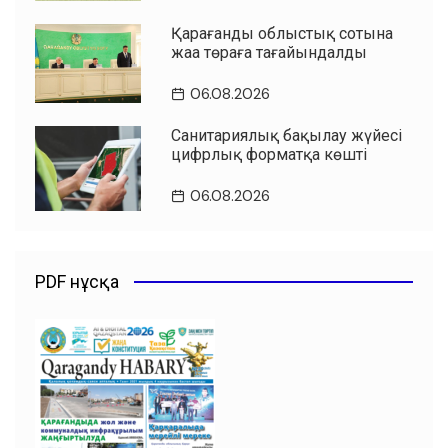
Қарағанды облыстық сотына
жаңа төраға тағайындалды
06.08.2026
Санитариялық бақылау жүйесі
цифрлық форматқа көшті
06.08.2026
PDF нұсқа