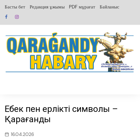
перейти
Басты бет
Редакция ұжымы
PDF мұрағат
Байланыс
к
содержанию
Еңбек пен ерліктің символы –
Қарағанды
16.04.2026