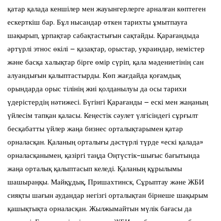
қатар қалада кеншілер мен жауынгерлерге арналған көптеген
ескерткіш бар. Бұл нысандар өткен тарихты ұмытпауға
шақырып, ұрпақтар сабақтастығын сақтайды. Қарағандыда
әртүрлі этнос өкілі – қазақтар, орыстар, украиндар, немістер
және басқа халықтар бірге өмір сүріп, қала мәдениетінің сан
алуандығын қалыптастырды. Көп жағдайда қоғамдық
орындарда орыс тілінің жиі қолданылуы да осы тарихи
үдерістердің нәтижесі. Бүгінгі Қарағанды – ескі мен жаңаның
үйлесім тапқан қаласы. Кеңестік сәулет үлгісіндегі сұрғылт
бесқабатты үйлер жаңа бизнес орталықтарымен қатар
орналасқан. Қаланың орталығы дәстүрлі түрде «ескі қалада»
орналасқанымен, қазіргі таңда Оңтүстік-шығыс бағытында
жаңа орталық қалыптасып келеді. Қаланың құрылымы
шашыраңқы. Майқұдық, Пришахтинск, Сұрыптау және ЖБИ
сияқты шағын аудандар негізгі орталықтан бірнеше шақырым
қашықтықта орналасқан. Жылжымайтын мүлік бағасы да