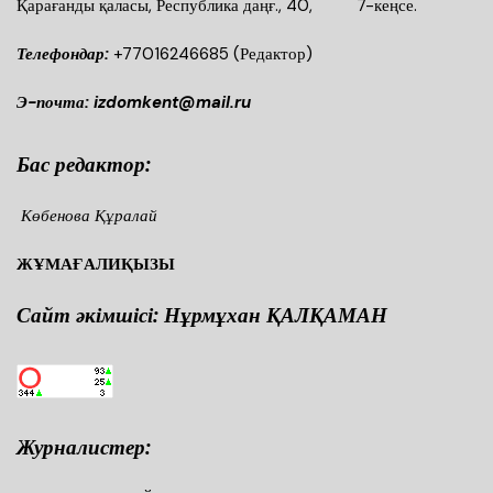
Қарағанды қаласы, Республика даңғ., 40, 7-кеңсе.
Телефондар:
+77016246685
(Редактор)
Э-почта: izdomkent@mail.ru
Бас редактор:
Көбенова Құралай
ЖҰМАҒАЛИҚЫЗЫ
Сайт әкімшісі: Нұрмұхан ҚАЛҚАМАН
Журналистер: