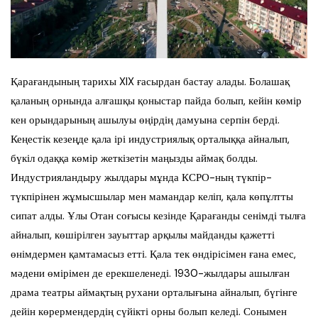
Қарағандының тарихы XIX ғасырдан бастау алады. Болашақ
қаланың орнында алғашқы қоныстар пайда болып, кейін көмір
кен орындарының ашылуы өңірдің дамуына серпін берді.
Кеңестік кезеңде қала ірі индустриялық орталыққа айналып,
бүкіл одаққа көмір жеткізетін маңызды аймақ болды.
Индустрияландыру жылдары мұнда КСРО-ның түкпір-
түкпірінен жұмысшылар мен мамандар келіп, қала көпұлтты
сипат алды. Ұлы Отан соғысы кезінде Қарағанды сенімді тылға
айналып, көшірілген зауыттар арқылы майданды қажетті
өнімдермен қамтамасыз етті. Қала тек өндірісімен ғана емес,
мәдени өмірімен де ерекшеленеді. 1930-жылдары ашылған
драма театры аймақтың рухани орталығына айналып, бүгінге
дейін көрермендердің сүйікті орны болып келеді. Сонымен