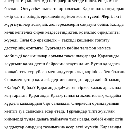
әртүрлі. Ең қолжетімді пәтерлер ЖБИ-де болса, ең қымбат
баспана Оңтүстік-шығыста орналасқан. Қарағандылықтардың
өмір салты өзіндік ерекшеліктерімен көзге түседі. Жергілікті
жүргізушілер асықпай, жол ережелерін сақтауға бейім. Қалада
көлік кептелісі сирек кездесетіндіктен, қозғалыс бірқалыпты
жүреді. Тағы бір ерекшелік – таксиді көшеден тоқтату
дәстүрінің жоқтығы. Тұрғындар көбіне телефон немесе
мобильді қосымшалар арқылы такси шақырады. Қарағанды
«сұрғылт қала» деген бейресми атауға да ие. Бұған қаладағы
көпқабатты сұр үйлер мен индустриялық көрініс себеп болған.
Сонымен қатар қала әзілдер мен анекдоттарда жиі айтылып,
«Қайда? Қайда? Қарағандыда!» деген тіркес халық арасында
кең тараған. Қарағанды Қазақстандағы экологиялық жағдайы
күрделі қалалардың бірі саналады. Өнеркәсіп орындарының
көптігі ауа сапасына әсер етеді. Тұрғындар тіпті жуылған
киімдерді түнде далаға жаймауға тырысады, себебі өндірістік
қалдықтар олардың тазалығына әсер етуі мүмкін. Қарағанды