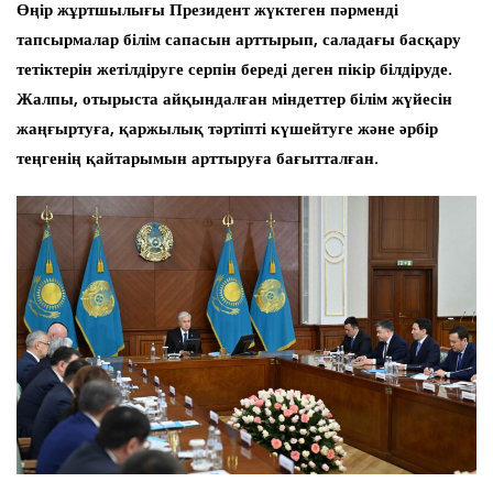
Өңір жұртшылығы Президент жүктеген пәрменді
тапсырмалар білім сапасын арттырып, саладағы басқару
тетіктерін жетілдіруге серпін береді деген пікір білдіруде.
Жалпы, отырыста айқындалған міндеттер білім жүйесін
жаңғыртуға, қаржылық тәртіпті күшейтуге және әрбір
теңгенің қайтарымын арттыруға бағытталған.