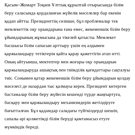
Қасым-Жомарт Тоқаев Ұлттық құрылтай отырысында білім
беру саласында қордаланған жүйелік мәселелер бар екенін
қадап айтты. Президенттің сөзінше, бұл проблемалар тек
мемлекеттік оқу орындарына ғана емес, жекеменшік білім беру
ұйымдарының жұмысына да тікелей қатысты. Мемлекет
басшысы білім сапасын арттыру үшін ең алдымен
қаржыландыру тетіктерін қайта қарау қажеттігін атап өтті.
Оның айтуынша, мектептер мен жоғары оқу орындарын
қаржыландыруда ашықтық пен тиімділік қағидаттары сақталуы
тиіс. Сонымен қатар жекеменшік білім беру ұйымдарын қолдау
мәселесі де назардан тыс қалмауы керек. Президент көтерген
бастамалар білім беру жүйесін кешенді түрде жаңғыртуға,
басқару мен қаржыландыру механизмдерін жетілдіруге
бағытталған. Бұл қадамдар саладағы түйткілдерді шешіп,
сапалы әрі қолжетімді білім беруді қамтамасыз етуге
мүмкіндік береді.