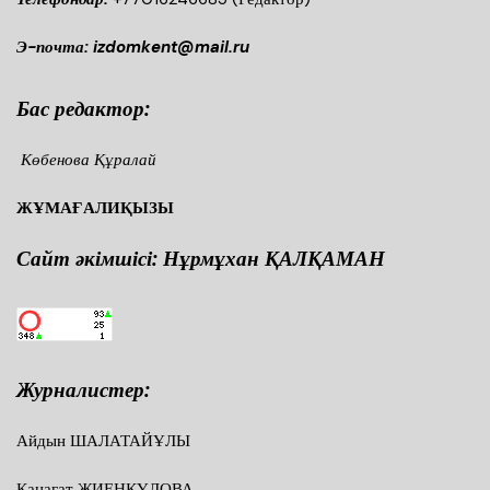
Э-почта: izdomkent@mail.ru
Бас редактор:
Көбенова Құралай
ЖҰМАҒАЛИҚЫЗЫ
Сайт әкімшісі: Нұрмұхан ҚАЛҚАМАН
Журналистер:
Айдын ШАЛАТАЙҰЛЫ
Қанағат ЖИЕНҚҰЛОВА