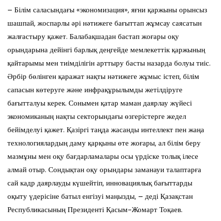
– Білім саласындағы «экономизация», яғни қаржыны орынсыз
шашпай, жоспарлы әрі нәтижеге бағыттап жұмсау саясатын
жалғастыру қажет. Балабақшадан бастап жоғары оқу
орындарына дейінгі барлық деңгейде мемлекеттік қаржының
қайтарымы мен тиімділігін арттыру басты назарда болуы тиіс.
Әрбір бөлінген қаражат нақты нәтижеге жұмыс істеп, білім
сапасын көтеруге және инфрақұрылымды жетілдіруге
бағытталуы керек. Сонымен қатар маман даярлау жүйесі
экономиканың нақты секторындағы өзгерістерге жедел
бейімделуі қажет. Қазіргі таңда жасанды интеллект пен жаңа
технологиялардың даму қарқыны өте жоғары, ал білім беру
мазмұны мен оқу бағдарламалары осы үрдіске толық ілесе
алмай отыр. Сондықтан оқу орындары заманауи талаптарға
сай кадр даярлауды күшейтіп, инновациялық бағыттарды
оқыту үдерісіне батыл енгізуі маңызды, – деді Қазақстан
Республикасының Президенті Қасым-Жомарт Тоқаев.