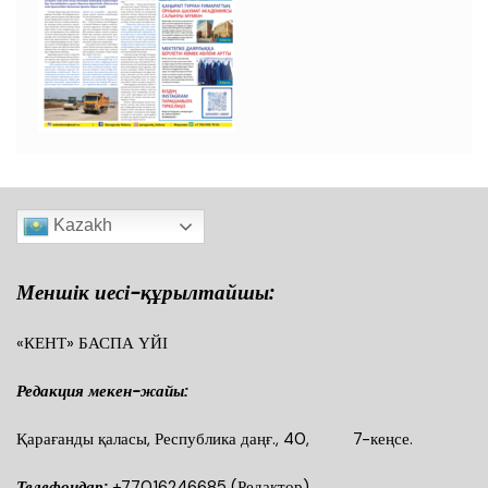
Kazakh
Меншік иесі-құрылтайшы:
«КЕНТ» БАСПА ҮЙІ
Редакция мекен-жайы:
Қарағанды қаласы, Республика даңғ., 40, 7-кеңсе.
Телефондар:
+77016246685
(Редактор)