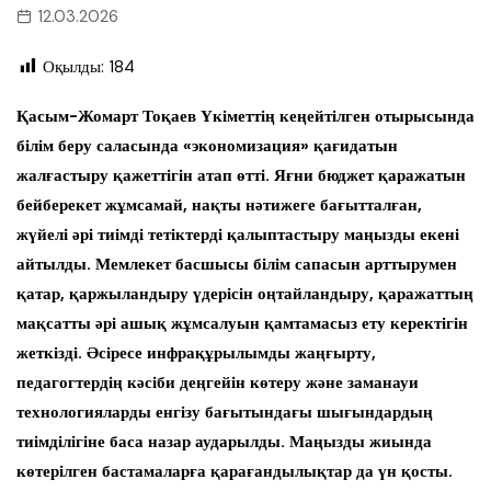
12.03.2026
Оқылды:
184
Қасым-Жомарт Тоқаев Үкіметтің кеңейтілген отырысында
білім беру саласында «экономизация» қағидатын
жалғастыру қажеттігін атап өтті. Яғни бюджет қаражатын
бейберекет жұмсамай, нақты нәтижеге бағытталған,
жүйелі әрі тиімді тетіктерді қалыптастыру маңызды екені
айтылды. Мемлекет басшысы білім сапасын арттырумен
қатар, қаржыландыру үдерісін оңтайландыру, қаражаттың
мақсатты әрі ашық жұмсалуын қамтамасыз ету керектігін
жеткізді. Әсіресе инфрақұрылымды жаңғырту,
педагогтердің кәсіби деңгейін көтеру және заманауи
технологияларды енгізу бағытындағы шығындардың
тиімділігіне баса назар аударылды. Маңызды жиында
көтерілген бастамаларға қарағандылықтар да үн қосты.