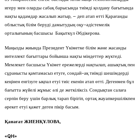
игеру мен оларды сабақ барысында тиімді қолдану бағытында
нақты қадамдар жасалып жатыр, – деп атап өтті Қарағанды
облыстық білім беруді дамытудың оқу-әдістемелік
орталығының басшысы Бақыткүл Әбдікерова.
Маңызды жиында Президент Үкіметке білім және жасанды
интеллект бағыттары бойынша нақты міндеттер жүктеді.
Мемлекет басшысы Үкімет ережелерді нақтылап, ашықтық пен
сұранысты қамтамасыз етуге, сондай-ақ тиімді шешімдерді
кеңінен енгізуге ықпал етуі тиіс екенін атап өтті. Дегенмен бұл
бағытта жүйелі жұмыс әлі де жеткіліксіз. Сондықтан салаға
серпін беру үшін барлық тарап бірігіп, ортақ жауапкершілікпен
әрекет етуі қажет деген пікір басым.
Қанағат ЖИЕНҚҰЛОВА,
«QH»