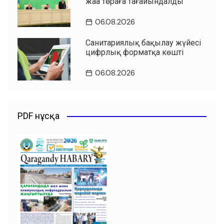
жаңа төраға тағайындалды
06.08.2026
Санитариялық бақылау жүйесі
цифрлық форматқа көшті
06.08.2026
PDF нұсқа