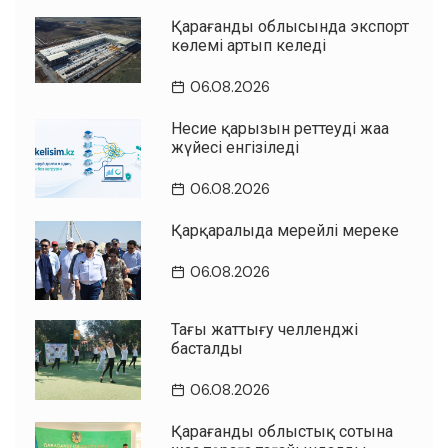
Қарағанды облысында экспорт
көлемі артып келеді
06.08.2026
Несие қарызын реттеудің жаңа
жүйесі енгізіледі
06.08.2026
Қарқаралыда мерейлі мереке
06.08.2026
Таңғы жаттығу челленджі
басталды
06.08.2026
Қарағанды облыстық сотына