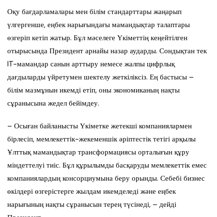
Оқу бағдарламалары мен білім стандарттары жаңарып
үлгергенше, еңбек нарығындағы мамандықтар талаптары
өзгеріп кетіп жатыр. Бұл мәселеге Үкіметтің кеңейтілген
отырысында Президент арнайы назар аударды. Сондықтан тек
IT-мамандар санын арттыру немесе жалпы цифрлық
дағдыларды үйретумен шектелу жеткіліксіз. Ең бастысы –
білім мазмұнын икемді етіп, оны экономиканың нақты
сұранысына жедел бейімдеу.
– Осыған байланысты Үкіметке жетекші компаниялармен
бірлесіп, мемлекеттік-жекеменшік әріптестік тетігі арқылы
Ұлттық мамандықтар трансформациясы орталығын құру
міндеттелуі тиіс. Бұл құрылымды басқаруды мемлекеттік емес
компаниялардың консорциумына беру орынды. Себебі бизнес
өкілдері өзгерістерге жылдам икемделеді және еңбек
нарығының нақты сұранысын терең түсінеді, – дейді