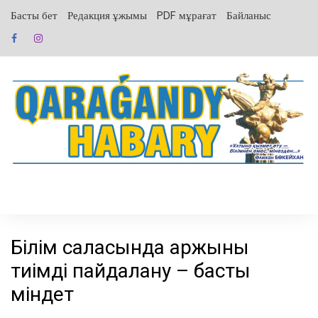
перейти
Басты бет
Редакция ұжымы
PDF мұрағат
Байланыс
к
содержанию
Білім саласында қаржыны
тиімді пайдалану – басты
міндет