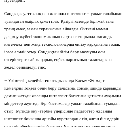
Президент.
Сандық сауаттылық пен жасанды интеллект – уақыт талабынан
туындаған өмірлік қажеттілік. Қазіргі кезеңде бұл жай ғана
тренд емес, заман сұранысына айналды. Өйткені маман
даярлау жүйесі экономиканың нақты секторында жасанды
интеллект пен жаңа технологияларды енгізу қарқынына толық
ілесе алмай отыр. Сондықтан білім беру мазмұны осы
өзгерістерге сай жаңарып, еңбек нарығының талаптарына
жедел бейімделуі тиіс.
– Үкіметтің кеңейтілген отырысында Қасым-Жомарт
Кемелұлы Тоқаев білім беру саласына, соның ішінде қарқынды
дамып жатқан жасанды интеллект бағытына қатысты ауқымды
міндеттер жүктеді. Бұл бастамалар уақыт талабынан туындап
отыр. Бүгінде оқу-тәрбие үдерісінде педагогтер жасанды
интеллект бойынша арнайы курстардан өтіп, алған білімдерін
өз тәжірибесіне енгізе бастады. Яғни жаңа технологияларды