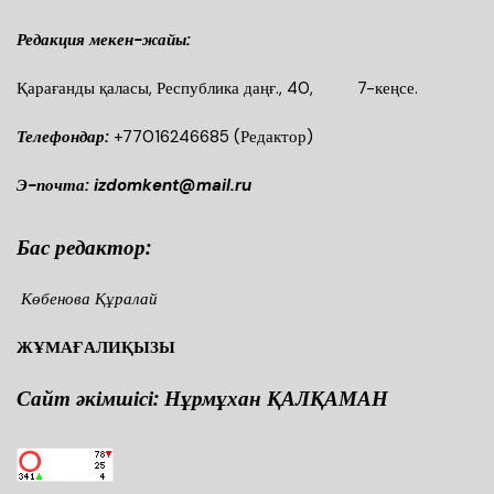
Редакция мекен-жайы:
Қарағанды қаласы, Республика даңғ., 40, 7-кеңсе.
Телефондар:
+77016246685
(Редактор)
Э-почта: izdomkent@mail.ru
Бас редактор:
Көбенова Құралай
ЖҰМАҒАЛИҚЫЗЫ
Сайт әкімшісі: Нұрмұхан ҚАЛҚАМАН