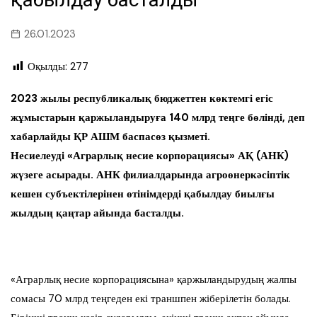
26.01.2023
Оқылды:
277
2023 жылы республикалық бюджеттен көктемгі егіс
жұмыстарын қаржыландыруға 140 млрд теңге бөлінді, деп
хабарлайды ҚР АШМ баспасөз қызметі.
Несиелеуді «Аграрлық несие корпорациясы» АҚ (АНК)
жүзеге асырады. АНК филиалдарында агроөнеркәсіптік
кешен субъектілерінен өтінімдерді қабылдау биылғы
жылдың қаңтар айында басталды.
«Аграрлық несие корпорациясына» қаржыландырудың жалпы
сомасы 70 млрд теңгеден екі траншпен жіберілетін болады.