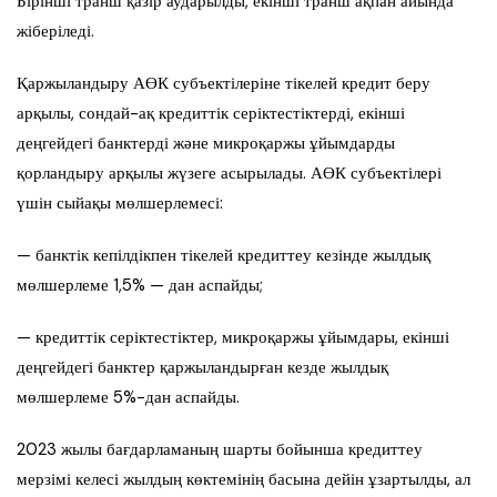
Бірінші транш қазір аударылды, екінші транш ақпан айында
жіберіледі.
Қаржыландыру АӨК субъектілеріне тікелей кредит беру
арқылы, сондай-ақ кредиттік серіктестіктерді, екінші
деңгейдегі банктерді және микроқаржы ұйымдарды
қорландыру арқылы жүзеге асырылады. АӨК субъектілері
үшін сыйақы мөлшерлемесі:
— банктік кепілдікпен тікелей кредиттеу кезінде жылдық
мөлшерлеме 1,5% — дан аспайды;
— кредиттік серіктестіктер, микроқаржы ұйымдары, екінші
деңгейдегі банктер қаржыландырған кезде жылдық
мөлшерлеме 5%-дан аспайды.
2023 жылы бағдарламаның шарты бойынша кредиттеу
мерзімі келесі жылдың көктемінің басына дейін ұзартылды, ал