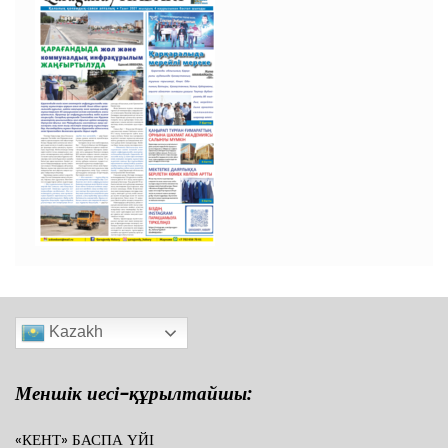
Kazakh
Меншік иесі-құрылтайшы:
«КЕНТ» БАСПА ҮЙІ