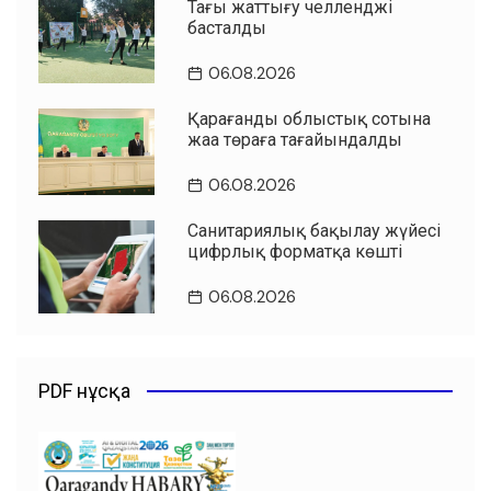
Таңғы жаттығу челленджі
басталды
06.08.2026
Қарағанды облыстық сотына
жаңа төраға тағайындалды
06.08.2026
Санитариялық бақылау жүйесі
цифрлық форматқа көшті
06.08.2026
PDF нұсқа