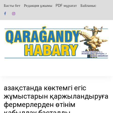
перейти
Басты бет
Редакция ұжымы
PDF мұрағат
Байланыс
к
содержанию
Қазақстанда көктемгі егіс
жұмыстарын қаржыландыруға
фермерлерден өтінім
қабылдау басталды