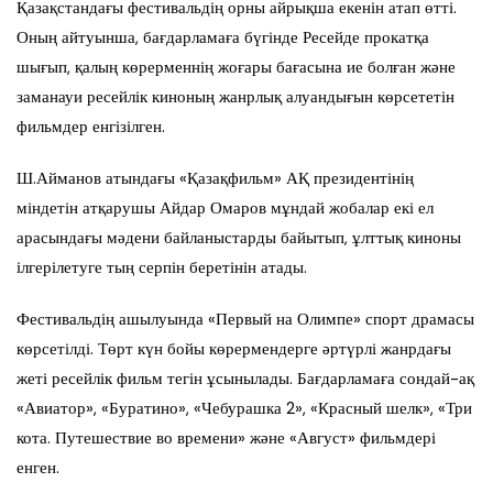
Қазақстандағы фестивальдің орны айрықша екенін атап өтті.
Оның айтуынша, бағдарламаға бүгінде Ресейде прокатқа
шығып, қалың көрерменнің жоғары бағасына ие болған және
заманауи ресейлік киноның жанрлық алуандығын көрсететін
фильмдер енгізілген.
Ш.Айманов атындағы «Қазақфильм» АҚ президентінің
міндетін атқарушы Айдар Омаров мұндай жобалар екі ел
арасындағы мәдени байланыстарды байытып, ұлттық киноны
ілгерілетуге тың серпін беретінін атады.
Фестивальдің ашылуында «Первый на Олимпе» спорт драмасы
көрсетілді. Төрт күн бойы көрермендерге әртүрлі жанрдағы
жеті ресейлік фильм тегін ұсынылады. Бағдарламаға сондай-ақ
«Авиатор», «Буратино», «Чебурашка 2», «Красный шелк», «Три
кота. Путешествие во времени» және «Август» фильмдері
енген.