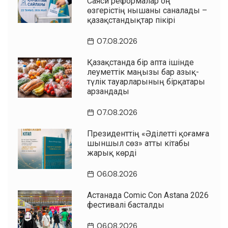
Саяси реформалар оң
өзгерістің нышаны саналады –
қазақстандықтар пікірі
07.08.2026
Қазақстанда бір апта ішінде
әлеуметтік маңызы бар азық-
түлік тауарларының бірқатары
арзандады
07.08.2026
Президенттің «Әділетті қоғамға
шыншыл сөз» атты кітабы
жарық көрді
06.08.2026
Астанада Comic Con Astana 2026
фестивалі басталды
06.08.2026