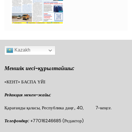
Kazakh
Меншік иесі-құрылтайшы:
«КЕНТ» БАСПА ҮЙІ
Редакция мекен-жайы:
Қарағанды қаласы, Республика даңғ., 40, 7-кеңсе.
Телефондар:
+77016246685
(Редактор)