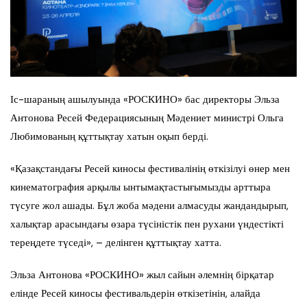
Іс-шараның ашылуында «РОСКИНО» бас директоры Эльза
Антонова Ресей Федерациясының Мәдениет министрі Ольга
Любимованың құттықтау хатын оқып берді.
«Қазақстандағы Ресей киносы фестивалінің өткізілуі өнер мен
кинематография арқылы ынтымақтастығымызды арттыра
түсуге жол ашады. Бұл жоба мәдени алмасуды жандандырып,
халықтар арасындағы өзара түсіністік пен рухани үндестікті
тереңдете түседі», – делінген құттықтау хатта.
Эльза Антонова «РОСКИНО» жыл сайын әлемнің бірқатар
елінде Ресей киносы фестивальдерін өткізетінін, алайда