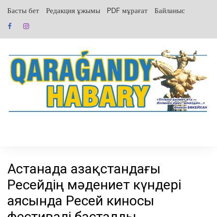
перейти
Басты бет
Редакция ұжымы
PDF мұрағат
Байланыс
к
содержанию
Астанада Қазақстандағы
Ресейдің мәдениет күндері
аясында Ресей киносы
фестивалі басталды