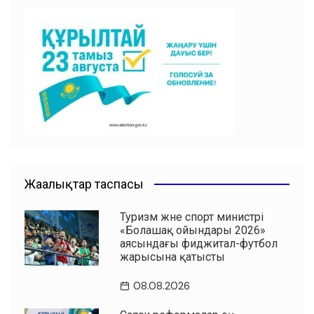
e
s
er
l
u
gr
ви
b
A
a
ть
o
p
m
o
p
k
Жаңалықтар таспасы
Туризм және спорт министрі
«Болашақ ойындары 2026»
аясындағы фиджитал-футбол
жарысына қатысты
08.08.2026