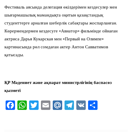
Фестиваль аясында делегация өкілдерімен кездесулер мен
шығармашылық мамандықта оқитын қазақстандық
студенттерге арналған шеберлік сабақтары жоспарланған.
Көрермендермен кездесуге «Авиатор» фильмінде ойнаған
актриса Дарья Кукарская мен «Первый на Олимпе»
картинасында рөл сомдаған актер Антон Савватимов
қатысады.
ҚР Мәдениет және ақпарат министрлігінің баспасөз
қызметі
F
W
T
E
M
T
V
О
a
h
wi
m
ai
el
K
тп
c
at
tt
ai
l.R
e
ра