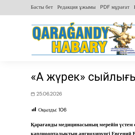
перейти
Басты бет
Редакция ұжымы
PDF мұрағат
к
содержанию
«Ақ жүрек» сыйлығ
25.06.2026
Оқылды:
106
Қарағанды медицинасының мерейін үстем 
кардиоорталықтың ангиохирургі Евгений 