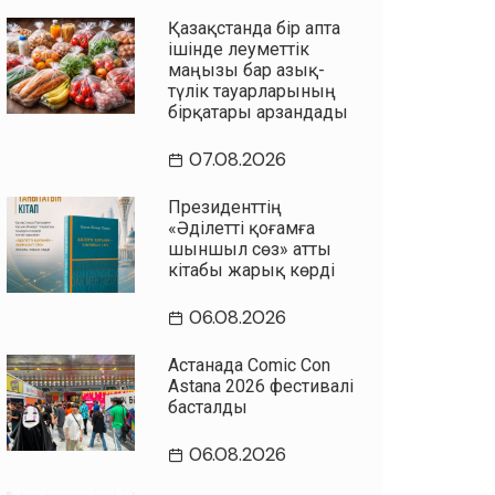
Қазақстанда бір апта
ішінде әлеуметтік
маңызы бар азық-
түлік тауарларының
бірқатары арзандады
07.08.2026
Президенттің
«Әділетті қоғамға
шыншыл сөз» атты
кітабы жарық көрді
06.08.2026
Астанада Comic Con
Astana 2026 фестивалі
басталды
06.08.2026