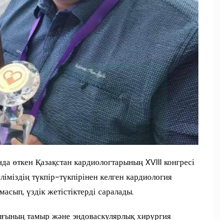
да өткен Қазақстан кардиологтарының XVIII конгресі
іміздің түкпір-түкпірінен келген кардиология
асып, үздік жетістіктерді саралады.
ығының тамыр және эндоваскулярлық хирургия