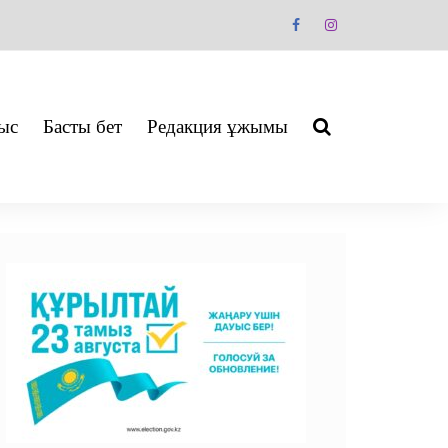
ыс
Басты бет
Редакция ұжымы