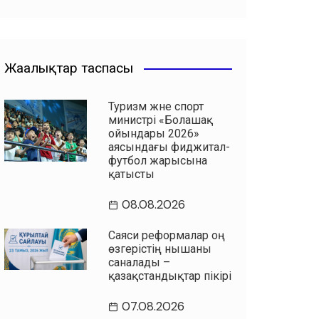
Жаңалықтар таспасы
Туризм және спорт
министрі «Болашақ
ойындары 2026»
аясындағы фиджитал-
футбол жарысына
қатысты
08.08.2026
Саяси реформалар оң
өзгерістің нышаны
саналады –
қазақстандықтар пікірі
07.08.2026