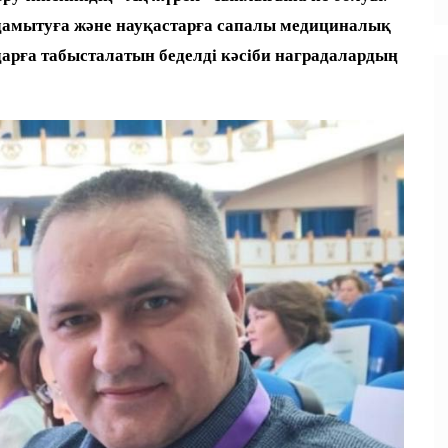
дамытуға және науқастарға сапалы медициналық
дарға табысталатын беделді кәсіби наградалардың