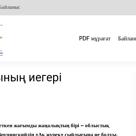
Байланыс
PDF мұрағат
Байлан
ының иегері
еткен жағымды жаңалықтың бірі – облыстық
Вручинскийдің «Ақ жүрек» сыйлығына ие болуы.