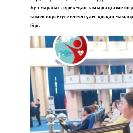
Бұл марапат жүрек-қан тамыры қызметін 
көмек көрсетуге елеулі үлес қосқан маман
бірі.