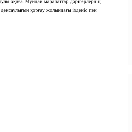
тулы оқиға. Мұндай марапаттар дәрігерлердің
қ денсаулығын қорғау жолындағы ізденіс пен
п
и