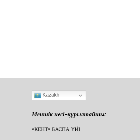
Kazakh
Меншік иесі-құрылтайшы:
«КЕНТ» БАСПА ҮЙІ