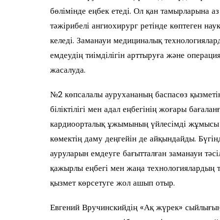
бөлімінде еңбек етеді. Ол қан тамырларына а
тәжірибелі ангиохирург ретінде көптеген нау
келеді. Заманауи медициналық технологияла
емдеудің тиімділігін арттыруға және операция
жасалуда.
№2 көпсалалы аурухананың баспасөз қызметіні
біліктілігі мен адал еңбегінің жоғары бағала
кардиоорталық ұжымының үйлесімді жұмысы 
көмектің даму деңгейін де айқындайды. Бүгі
ауруларын емдеуге бағытталған заманауи тәсіл
қажырлы еңбегі мен жаңа технологиялардың 
қызмет көрсетуге жол ашып отыр.
Евгений Вручинскийдің «Ақ жүрек» сыйлығын и