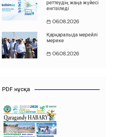
реттеудің жаңа жүйесі
енгізіледі
06.08.2026
Қарқаралыда мерейлі
мереке
06.08.2026
PDF нұсқа