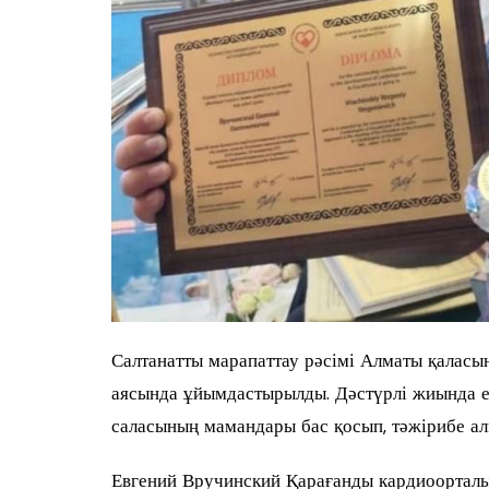
Салтанатты марапаттау рәсімі Алматы қаласын
аясында ұйымдастырылды. Дәстүрлі жиында ел
саласының мамандары бас қосып, тәжірибе алм
Евгений Вручинский Қарағанды кардиоортал