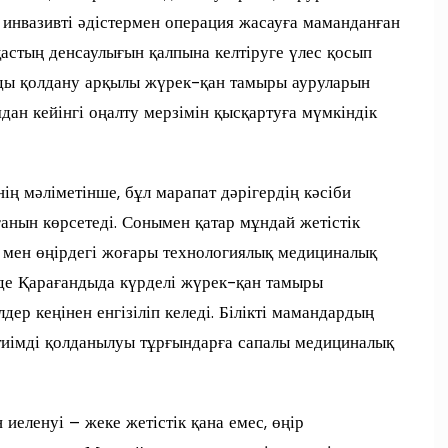
з инвазивті әдістермен операция жасауға маманданған
қастың денсаулығын қалпына келтіруге үлес қосып
рды қолдану арқылы жүрек-қан тамыры ауруларын
дан кейінгі оңалту мерзімін қысқартуға мүмкіндік
ң мәліметінше, бұл марапат дәрігердің кәсіби
нғанын көрсетеді. Сонымен қатар мұндай жетістік
мен өңірдегі жоғары технологиялық медициналық
нде Қарағандыда күрделі жүрек-қан тамыры
дер кеңінен енгізіліп келеді. Білікті мамандардың
тиімді қолданылуы тұрғындарға сапалы медициналық
еленуі – жеке жетістік қана емес, өңір