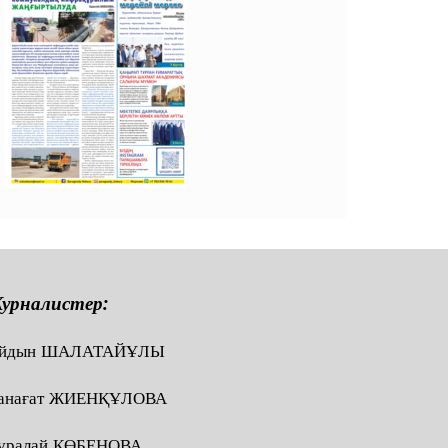
урналистер:
йдын ШАЛАТАЙҰЛЫ
анағат ЖИЕНҚҰЛОВА
ұралай КӨБЕНОВА