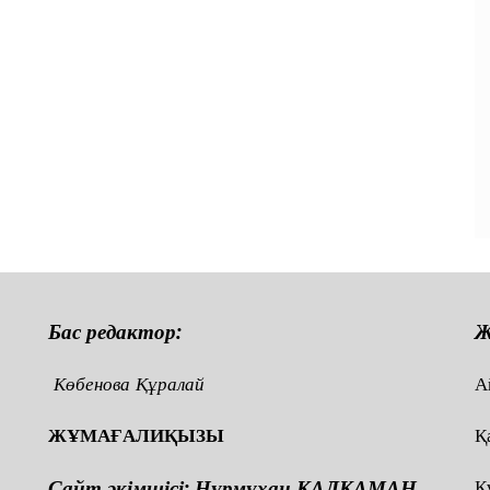
Бас редактор:
Ж
Көбенова Құралай
А
ЖҰМАҒАЛИҚЫЗЫ
Қ
Сайт әкімшісі: Нұрмұхан ҚАЛҚАМАН
Қ