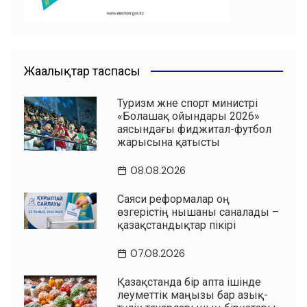
Жаңалықтар таспасы
Туризм және спорт министрі
«Болашақ ойындары 2026»
аясындағы фиджитал-футбол
жарысына қатысты
08.08.2026
Саяси реформалар оң
өзгерістің нышаны саналады –
қазақстандықтар пікірі
07.08.2026
Қазақстанда бір апта ішінде
әлеуметтік маңызы бар азық-