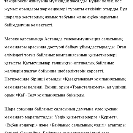
тәжірибесін жинауына мүмкіндік жасалды. Бұдан бөлек, бос
жұмыс орындары жәрмеңкелері тұрақты өткізіліп отырды. Бұл
шаралар жастардың жұмыс табуына және еңбек нарығына
бейімделуіне көмектесті.
Мереке қарсаңында Астанада телекоммуникация саласының
мамандары арасында дәстүрлі байқау ұйымдастырылды. Оған
еліміздегі тоғыз байланыс компаниясының қызметкерлері
қатысты. Қатысушылар талшықты-оптикалық байланыс
желілерін жалғау бойынша шеберліктерін көрсетті.
Нәтижесінде бірінші орынды «Қазақтелеком» компаниясының
мамандары иеленді. Екінші орын «Транстелекомға», ал үшінші
орын «КаР-Тел» компаниясына бұйырды.
Шара соңында байланыс саласының дамуына үлес қосқан
мамандар марапатталды. Үздік қызметкерлерге «Құрмет»,
«Еңбек ардагері» және «Байланыс саласының үздігі» атақтары
берілді. Осылайша, Байланыс қызметкерлері күні сала