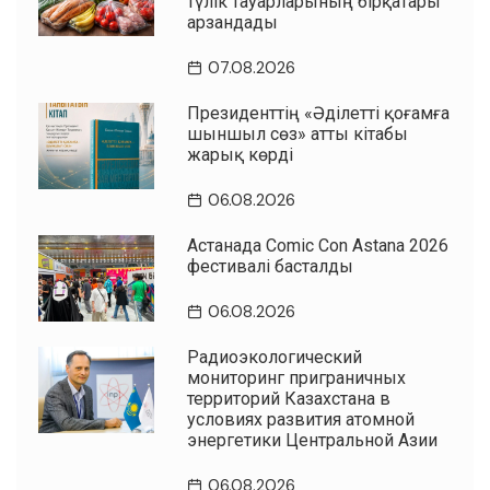
түлік тауарларының бірқатары
арзандады
07.08.2026
Президенттің «Әділетті қоғамға
шыншыл сөз» атты кітабы
жарық көрді
06.08.2026
Астанада Comic Con Astana 2026
фестивалі басталды
06.08.2026
Радиоэкологический
мониторинг приграничных
территорий Казахстана в
условиях развития атомной
энергетики Центральной Азии
06.08.2026