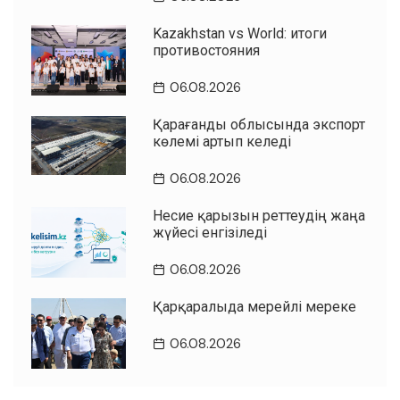
Kazakhstan vs World: итоги
противостояния
06.08.2026
Қарағанды облысында экспорт
көлемі артып келеді
06.08.2026
Несие қарызын реттеудің жаңа
жүйесі енгізіледі
06.08.2026
Қарқаралыда мерейлі мереке
06.08.2026