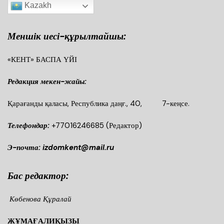
Kazakh
Меншік иесі-құрылтайшы:
«КЕНТ» БАСПА ҮЙІ
Редакция мекен-жайы:
Қарағанды қаласы, Республика даңғ., 40, 7-кеңсе.
Телефондар:
+77016246685
(Редактор)
Э-почта: izdomkent@mail.ru
Бас редактор:
Көбенова Құралай
ЖҰМАҒАЛИҚЫЗЫ