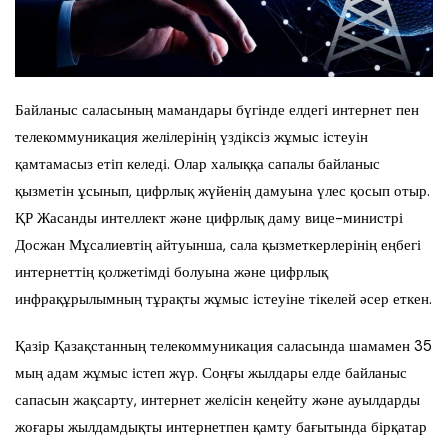
Байланыс саласының мамандары бүгінде елдегі интернет пен
телекоммуникация желілерінің үздіксіз жұмыс істеуін
қамтамасыз етіп келеді. Олар халыққа сапалы байланыс
қызметін ұсынып, цифрлық жүйенің дамуына үлес қосып отыр.
ҚР Жасанды интеллект және цифрлық даму вице-министрі
Досжан Мұсалиевтің айтуынша, сала қызметкерлерінің еңбегі
интернеттің қолжетімді болуына және цифрлық
инфрақұрылымның тұрақты жұмыс істеуіне тікелей әсер еткен.
Қазір Қазақстанның телекоммуникация саласында шамамен 35
мың адам жұмыс істеп жүр. Соңғы жылдары елде байланыс
сапасын жақсарту, интернет желісін кеңейту және ауылдарды
жоғары жылдамдықты интернетпен қамту бағытында бірқатар