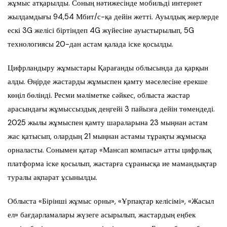
жұмыс атқарылды. Соның нәтижесінде мобильді интернет
жылдамдығы 94,54 Мбит/с-қа дейін жетті. Ауылдық жерлерде
ескі 3G желісі біртіндеп 4G жүйесіне ауыстырылып, 5G
технологиясы 20-дан астам қалада іске қосылды.
Цифрландыру жұмыстары Қарағанды облысында да қарқын
алды. Өңірде жастарды жұмыспен қамту мәселесіне ерекше
көңіл бөлінді. Ресми мәліметке сәйкес, облыста жастар
арасындағы жұмыссыздық деңгейі 3 пайызға дейін төмендеді.
2025 жылы жұмыспен қамту шараларына 23 мыңнан астам
жас қатысып, олардың 21 мыңнан астамы тұрақты жұмысқа
орналасты. Сонымен қатар «Мансап компасы» атты цифрлық
платформа іске қосылып, жастарға сұранысқа ие мамандықтар
туралы ақпарат ұсынылды.
Облыста «Бірінші жұмыс орны», «Ұрпақтар келісімі», «Жасыл
ел» бағдарламалары жүзеге асырылып, жастардың еңбек