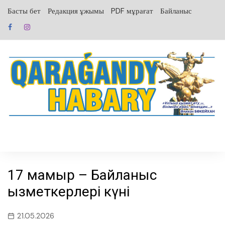
перейти
Басты бет
Редакция ұжымы
PDF мұрағат
Байланыс
к
содержанию
17 мамыр – Байланыс
қызметкерлері күні
21.05.2026