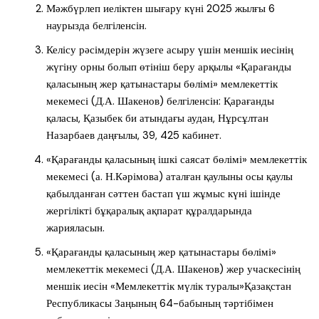
Мәжбүрлеп иеліктен шығару күні 2025 жылғы 6
наурызда белгіленсін.
Келісу рәсімдерін жүзеге асыру үшін меншік иесінің
жүгіну орны болып өтініш беру арқылы «Қарағанды
қаласының жер қатынастары бөлімі» мемлекеттік
мекемесі (Д.А. Шакенов) белгіленсін: Қарағанды
қаласы, Қазыбек би атындағы аудан, Нұрсұлтан
Назарбаев даңғылы, 39, 425 кабинет.
«Қарағанды қаласының ішкі саясат бөлімі» мемлекеттік
мекемесі (а. Н.Кәрімова) аталған қаулыны осы қаулы
қабылданған сәттен бастап үш жұмыс күні ішінде
жергілікті бұқаралық ақпарат құралдарында
жарияласын.
«Қарағанды қаласының жер қатынастары бөлімі»
мемлекеттік мекемесі (Д.А. Шакенов) жер учаскесінің
меншік иесін «Мемлекеттік мүлік туралы»Қазақстан
Республикасы Заңының 64-бабының тәртібімен