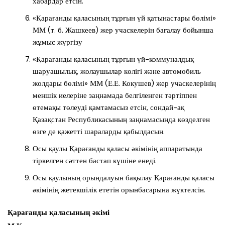
хабардар етсін.
«Қарағанды қаласының тұрғын үй қатынастары бөлімі»
ММ (т. б. Жашкеев) жер учаскелерін бағалау бойынша
жұмыс жүргізу
«Қарағанды қаласының тұрғын үй-коммуналдық
шаруашылық, жолаушылар көлігі және автомобиль
жолдары бөлімі» ММ (Е.Е. Кокушев) жер учаскелерінің
меншік иелеріне заңнамада белгіленген тәртіппен
өтемақы төлеуді қамтамасыз етсін, сондай-ақ
Қазақстан Республикасының заңнамасында көзделген
өзге де қажетті шараларды қабылдасын.
Осы қаулы Қарағанды қаласы әкімінің аппаратында
тіркелген сәттен бастап күшіне енеді.
Осы қаулының орындалуын бақылау Қарағанды қаласы
әкімінің жетекшілік ететін орынбасарына жүктелсін.
Қарағанды қаласының әкімі