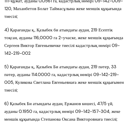
111-құжат, ауданы 0.0561 га, кадастрлық нөмірі 09-142-009-
120, Маханбетов Болат Таймасұлына жеке меншік құқығында
тиесілі;
4) Қарағанды қ., Қазыбек би атындағы аудан, 219 Есептік
тоқсан, ауданы 116,0000 га 2-учаске, жеке меншік құқығында
Сергеев Виктор Евгеньевичке тиесілі кадастрлық нөмірі 09-
142-219-002
5) Қарағанды қ., Қазыбек Би атындағы аудан, 219 пәтер, 33
пәтер, ауданы 114.0000 га, кадастрлық нөмірі 09-142-219-
005, Куликова Светлана Евгеньевнаға жеке меншік құқығымен
тиесілі;
6) Қазыбек Би атындағы аудан, Ержанов көшесі, 47/5 үй,
ауданы 0.1950 га, кадастрлық нөмірі 09-142-157-304, жеке
меншік құқығында Степанова Оксана Викторовнаға тиесілі;