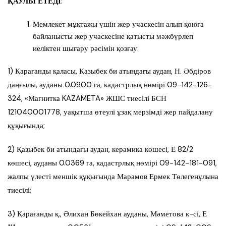
ҚАУЛЫ ЕТЕДІ
:
Мемлекет мұқтажы үшін жер учаскесін алып қоюға
байланысты жер учаскесіне қатысты мәжбүрлеп
иеліктен шығару рәсімін қозғау:
1) Қарағанды қаласы, Қазыбек би атындағы аудан, Н. Әбдіров
даңғылы, ауданы 0.0900 га, кадастрлық нөмірі 09-142-126-
324, «Магнитка KAZAMETA» ЖШС тиесілі БСН
121040001778, уақытша өтеулі ұзақ мерзімді жер пайдалану
құқығында;
2) Қазыбек би атындағы аудан, керамика көшесі, Е 82/2
көшесі, ауданы 0.0369 га, кадастрлық нөмірі 09-142-181-091,
жалпы үлесті меншік құқығында Марамов Ермек Төлегенұлына
тиесілі;
3) Қарағанды қ., Әлихан Бөкейхан ауданы, Мәметова к-сі, Е