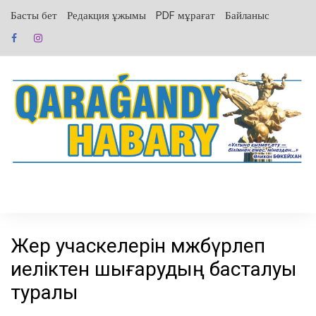
перейти
Басты бет
Редакция ұжымы
PDF мұрағат
Байланыс
к
содержанию
Жер учаскелерін мәжбүрлеп
иеліктен шығарудың басталуы
туралы