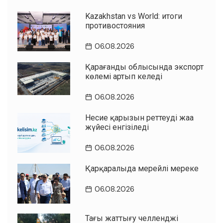
Kazakhstan vs World: итоги
противостояния
06.08.2026
Қарағанды облысында экспорт
көлемі артып келеді
06.08.2026
Несие қарызын реттеудің жаңа
жүйесі енгізіледі
06.08.2026
Қарқаралыда мерейлі мереке
06.08.2026
Таңғы жаттығу челленджі