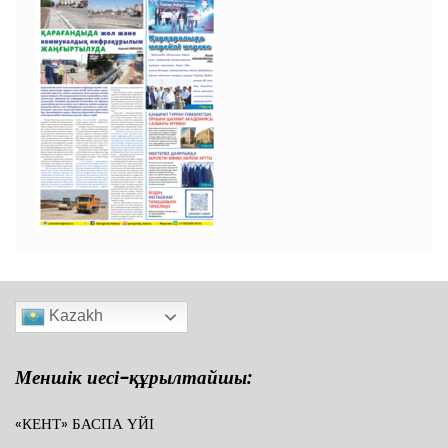
Kazakh
Меншік иесі-құрылтайшы:
«КЕНТ» БАСПА ҮЙІ