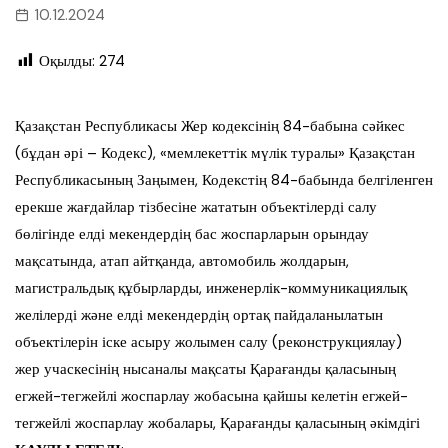
10.12.2024
Оқылды:
274
Қазақстан Республикасы Жер кодексінің 84-бабына сәйкес
(бұдан әрі – Кодекс), «мемлекеттік мүлік туралы» Қазақстан
Республикасының Заңымен, Кодекстің 84-бабында белгіленген
ерекше жағдайлар тізбесіне жататын объектілерді салу
бөлігінде елді мекендердің бас жоспарларын орындау
мақсатында, атап айтқанда, автомобиль жолдарын,
магистральдық құбырларды, инженерлік-коммуникациялық
желілерді және елді мекендердің ортақ пайдаланылатын
объектілерін іске асыру жолымен салу (реконструкциялау)
жер учаскесінің нысаналы мақсаты Қарағанды қаласының
егжей-тегжейлі жоспарлау жобасына қайшы келетін егжей-
тегжейлі жоспарлау жобалары, Қарағанды қаласының әкімдігі