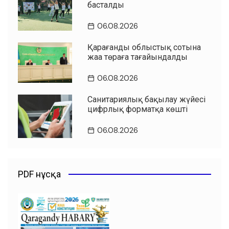
басталды
06.08.2026
Қарағанды облыстық сотына
жаңа төраға тағайындалды
06.08.2026
Санитариялық бақылау жүйесі
цифрлық форматқа көшті
06.08.2026
PDF нұсқа