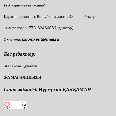
Редакция мекен-жайы:
Қарағанды қаласы, Республика даңғ., 40, 7-кеңсе.
Телефондар:
+77016246685
(Редактор)
Э-почта: izdomkent@mail.ru
Бас редактор:
Көбенова Құралай
ЖҰМАҒАЛИҚЫЗЫ
Сайт әкімшісі: Нұрмұхан ҚАЛҚАМАН