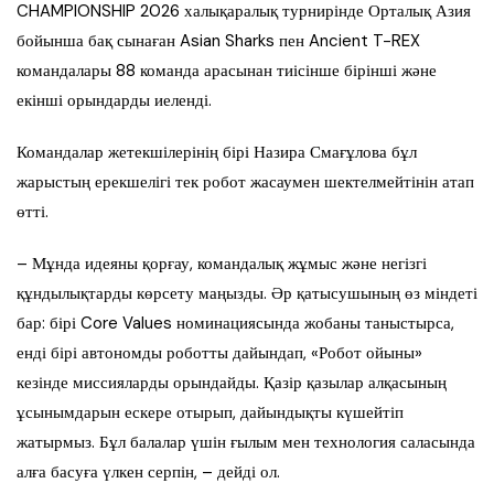
CHAMPIONSHIP 2026 халықаралық турнирінде Орталық Азия
бойынша бақ сынаған Asian Sharks пен Ancient T-REX
командалары 88 команда арасынан тиісінше бірінші және
екінші орындарды иеленді.
Командалар жетекшілерінің бірі Назира Смағұлова бұл
жарыстың ерекшелігі тек робот жасаумен шектелмейтінін атап
өтті.
– Мұнда идеяны қорғау, командалық жұмыс және негізгі
құндылықтарды көрсету маңызды. Әр қатысушының өз міндеті
бар: бірі Core Values номинациясында жобаны таныстырса,
енді бірі автономды роботты дайындап, «Робот ойыны»
кезінде миссияларды орындайды. Қазір қазылар алқасының
ұсынымдарын ескере отырып, дайындықты күшейтіп
жатырмыз. Бұл балалар үшін ғылым мен технология саласында
алға басуға үлкен серпін, – дейді ол.