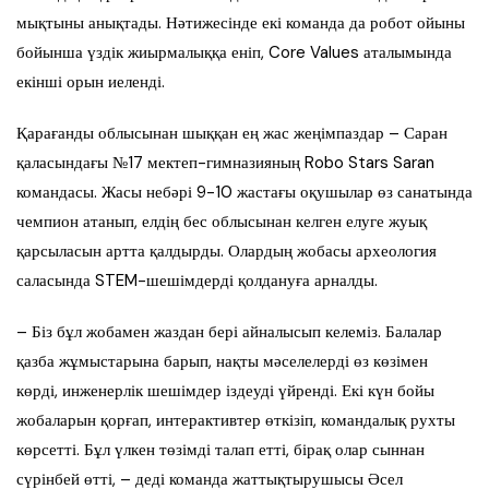
мықтыны анықтады. Нәтижесінде екі команда да робот ойыны
бойынша үздік жиырмалыққа еніп, Core Values аталымында
екінші орын иеленді.
Қарағанды облысынан шыққан ең жас жеңімпаздар – Саран
қаласындағы №17 мектеп-гимназияның Robo Stars Saran
командасы. Жасы небәрі 9-10 жастағы оқушылар өз санатында
чемпион атанып, елдің бес облысынан келген елуге жуық
қарсыласын артта қалдырды. Олардың жобасы археология
саласында STEM-шешімдерді қолдануға арналды.
– Біз бұл жобамен жаздан бері айналысып келеміз. Балалар
қазба жұмыстарына барып, нақты мәселелерді өз көзімен
көрді, инженерлік шешімдер іздеуді үйренді. Екі күн бойы
жобаларын қорғап, интерактивтер өткізіп, командалық рухты
көрсетті. Бұл үлкен төзімді талап етті, бірақ олар сыннан
сүрінбей өтті, – деді команда жаттықтырушысы Әсел