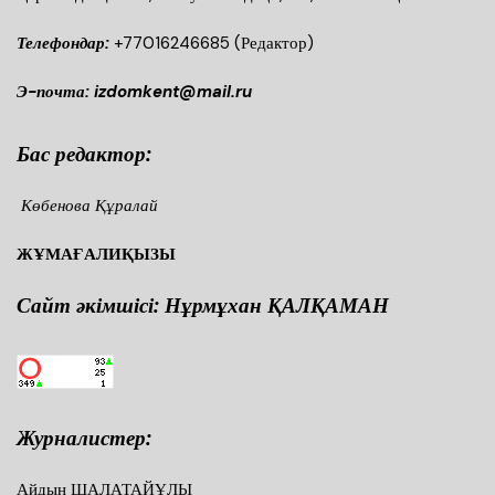
Телефондар:
+77016246685
(Редактор)
Э-почта: izdomkent@mail.ru
Бас редактор:
Көбенова Құралай
ЖҰМАҒАЛИҚЫЗЫ
Сайт әкімшісі: Нұрмұхан ҚАЛҚАМАН
Журналистер:
Айдын ШАЛАТАЙҰЛЫ