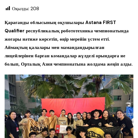
Оқылды:
208
Қарағанды облысының оқушылары Astana FIRST
Qualifier республикалық робототехника чемпионатында
жоғары нәтиже көрсетіп, өңір мерейін үстем етті.
Аймақтың қалалары мен мамандандырылған
лицейлерінен барған командалар жүлделі орындарға ие
болып, Орталық Азия чемпионатына жолдама жеңіп алды.