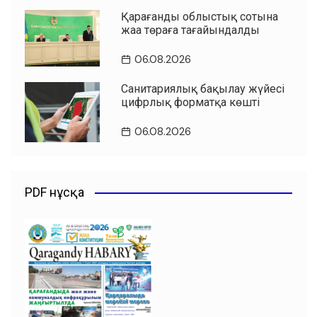
Қарағанды облыстық сотына
жаңа төраға тағайындалды
06.08.2026
Санитариялық бақылау жүйесі
цифрлық форматқа көшті
06.08.2026
PDF нұсқа