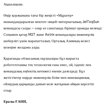
Ақшалақова.
Өңір қоржынына тағы бір жеңісті «Мұрагер»
мамандандырылған мектеп-лицей-интернатының JelToqSun
командасы салды – олар өз санатында бірінші орынды иеленді.
Сонымен қатар M2T және Astrix командалары инженерлік
шеберлігі үшін марапатталып, Орталық Азияның келесі
кезеңіне жолдама алды.
Қарағанды облысының оқушылары бұл жарыста
робототехника тек технология ғана емес, ой, ізденіс пен
командалық еңбектің нәтижесі екенін дәлелдеді. Бұл
жетістіктер өңірде инженерлік білім мен инновациялық
ойлаудың қарқынды дамып келе жатқанын айқын көрсетіп
отыр.
Ералы Ғ
АНИ,