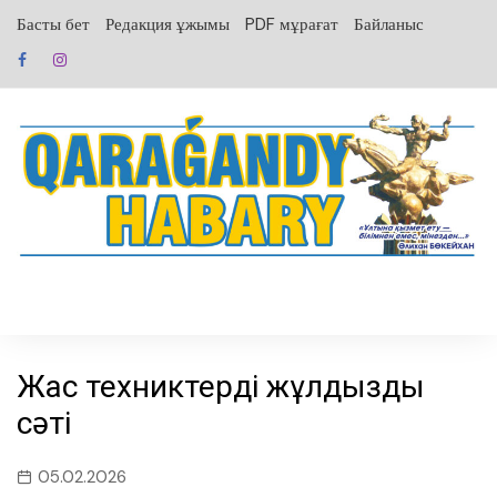
перейти
Басты бет
Редакция ұжымы
PDF мұрағат
Байланыс
к
содержанию
Жас техниктердің жұлдызды
сәті
05.02.2026