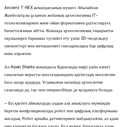
Ancient T-REX командасының мүшесі Абылайхан
Жанболатұлы ұсынған жобаның археологияны IT-
технологиялармен және ойын форматымен ұштастыруға
бағытталғанын айтты. Команда археологиялық тақырыпты
оқушыларға барынша түсінікті ету үшін 3D-модельдеу
элементтері мен интерактивті тапсырмалары бар цифрлық
өнім әзірлеген.
Ал Asian Sharks командасы Қарағанды өңірі үшін өзекті
саналатын жерасты шахталарындағы қауіпсіздік мәселесіне
баса назар аударды. Ұсынылған шешімді археология
саласында да, тау-кен өнеркәсібінде де қолдануға болады.
– Біз қауіпті аймақтарды алдын ала анықтауға мүмкіндік
беретін көпфункционалды робот пен цифрлық платформаны
жасадық. Робот арнайы датчиктермен жабдықталған, ал адам
оны қашықтан басқара алады. Бұл жұмыс барысында адам