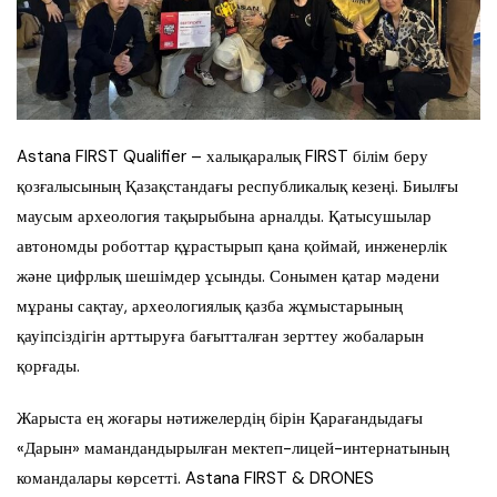
Astana FIRST Qualifier – халықаралық FIRST білім беру
қозғалысының Қазақстандағы республикалық кезеңі. Биылғы
маусым археология тақырыбына арналды. Қатысушылар
автономды роботтар құрастырып қана қоймай, инженерлік
және цифрлық шешімдер ұсынды. Сонымен қатар мәдени
мұраны сақтау, археологиялық қазба жұмыстарының
қауіпсіздігін арттыруға бағытталған зерттеу жобаларын
қорғады.
Жарыста ең жоғары нәтижелердің бірін Қарағандыдағы
«Дарын» мамандандырылған мектеп-лицей-интернатының
командалары көрсетті. Astana FIRST & DRONES