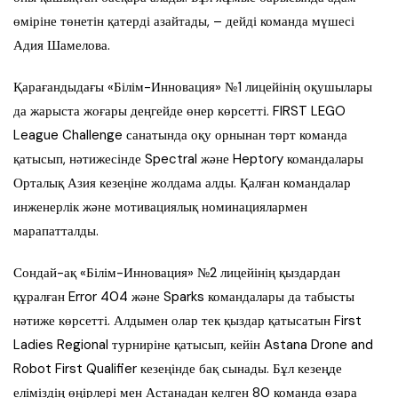
өміріне төнетін қатерді азайтады, – дейді команда мүшесі
Адия Шамелова.
Қарағандыдағы «Білім-Инновация» №1 лицейінің оқушылары
да жарыста жоғары деңгейде өнер көрсетті. FIRST LEGO
League Challenge санатында оқу орнынан төрт команда
қатысып, нәтижесінде Spectral және Heptory командалары
Орталық Азия кезеңіне жолдама алды. Қалған командалар
инженерлік және мотивациялық номинациялармен
марапатталды.
Сондай-ақ «Білім-Инновация» №2 лицейінің қыздардан
құралған Error 404 және Sparks командалары да табысты
нәтиже көрсетті. Алдымен олар тек қыздар қатысатын First
Ladies Regional турниріне қатысып, кейін Astana Drone and
Robot First Qualifier кезеңінде бақ сынады. Бұл кезеңде
еліміздің өңірлері мен Астанадан келген 80 команда өзара