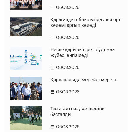
06.08.2026
Қарағанды облысында экспорт
көлемі артып келеді
06.08.2026
Несие қарызын реттеудің жаңа
жүйесі енгізіледі
06.08.2026
Қарқаралыда мерейлі мереке
06.08.2026
Таңғы жаттығу челленджі
басталды
06.08.2026