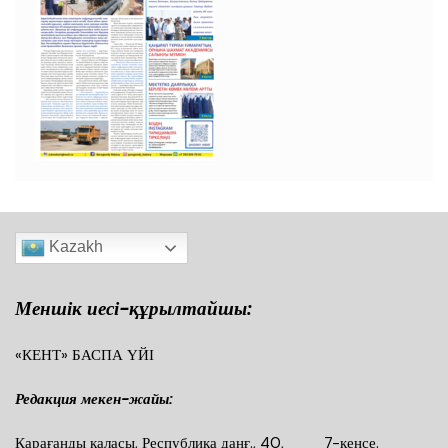
Kazakh
Меншік иесі-құрылтайшы:
«КЕНТ» БАСПА ҮЙІ
Редакция мекен-жайы:
Қарағанды қаласы, Республика даңғ., 40, 7-кеңсе.