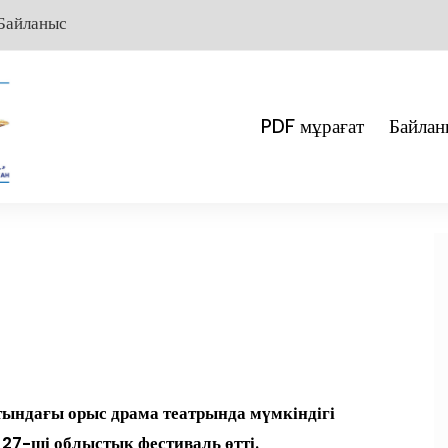
Байланыс
PDF мұрағат
Байлан
ындағы орыс драма театрында мүмкіндігі
27-ші облыстық фестиваль өтті.