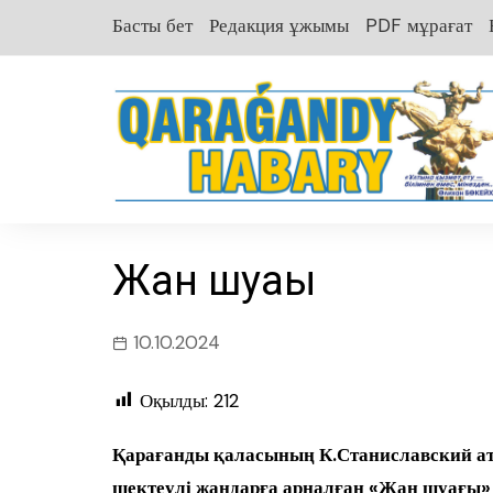
перейти
Басты бет
Редакция ұжымы
PDF мұрағат
к
содержанию
Жан шуағы
10.10.2024
Оқылды:
212
Қарағанды қаласының К.Станиславский ат
шектеулі жандарға арналған «Жан шуағы» 