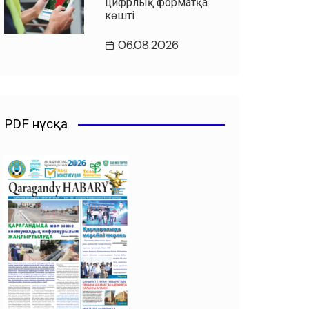
цифрлық форматқа
көшті
06.08.2026
PDF нұсқа