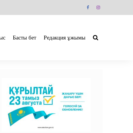
ыс
Басты бет
Редакция ұжымы