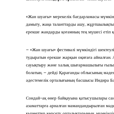
«Жан шуағы» мерекелік бағдарламасы мүмкін
дамыту, жаңа таланттарды ашу, жұртшылықтың
ерекше жандарды қоғамның тең мүшесі етіп қ
– «Жан шуағы» фестивалі мүмкіндігі шектеул
тудыратын ерекше жарқын оқиғаға айналған.
сауықтыру және халық шығармашылығы ғылым
болатын, – дейді Қарағанды облысының мәд
әдестемелік орталығының басшысы Индира Б
Сондай-ақ өнер байқауына қатысушылары саңы
азаматтарға арналған мамандандырылған мәд
қызметтер көрсету орталықтарының, мүмкінді