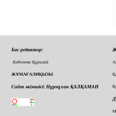
Бас редактор:
Ж
Көбенова Құралай
А
ЖҰМАҒАЛИҚЫЗЫ
Қ
Сайт әкімшісі: Нұрмұхан ҚАЛҚАМАН
Қ
Д
,
М