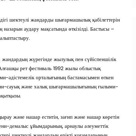
дігі шектеулі жандарды шығармашылық қабілеттерін
 назарын аудару мақсатында өткізілді. Бастысы –
алыптастыру.
і жандардың жүрегінде жылулық пен сүйіспеншілік
 Алғашқы рет фестиваль 1992 жылы облыстық
и-әдістемелік орталығының бастамасымен өткен
ени-сауық және халық шығармашылығының ғылыми-
ақытқызы.
рау және нашар еститін, зағип және нашар көретін
ени-демалыс ұйымдарының, арнаулы әлеуметтік
ктері шектеулі жандардың ерікті қоғамдарының