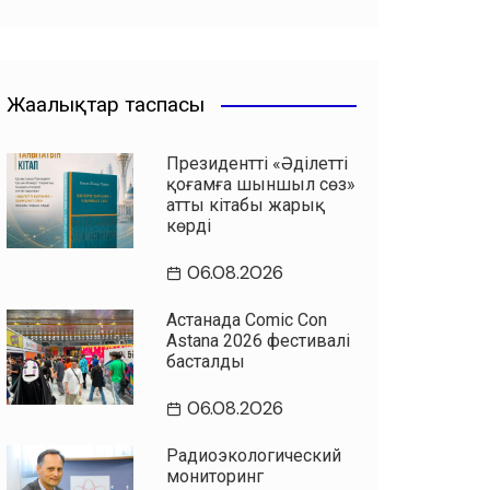
Жаңалықтар таспасы
Президенттің «Әділетті
қоғамға шыншыл сөз»
атты кітабы жарық
көрді
06.08.2026
Астанада Comic Con
Astana 2026 фестивалі
басталды
06.08.2026
Радиоэкологический
мониторинг