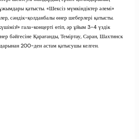
 ұжымдары қатысты. «Шексіз мүмкіндіктер әлемі»
лер, сәндік-қолданбалы өнер шеберлері қатысты.
күшіміз!» гала-концерті өтіп, әр ұйым 3-4 үздік
нер бәйгесіне Қарағанды, Теміртау, Саран, Шахтинск
ндарынан 200-ден астам қатысушы келген.
п
и