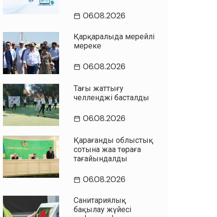
06.08.2026
Қарқаралыда мерейлі
мереке
06.08.2026
Таңғы жаттығу
челленджі басталды
06.08.2026
Қарағанды облыстық
сотына жаңа төраға
тағайындалды
06.08.2026
Санитариялық
бақылау жүйесі