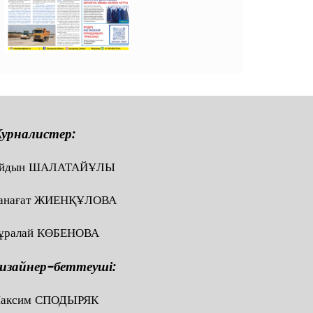
урналистер:
йдын ШАЛАТАЙҰЛЫ
анағат ЖИЕНҚҰЛОВА
ұралай КӨБЕНОВА
изайнер-беттеуші:
аксим СПОДЫРЯК