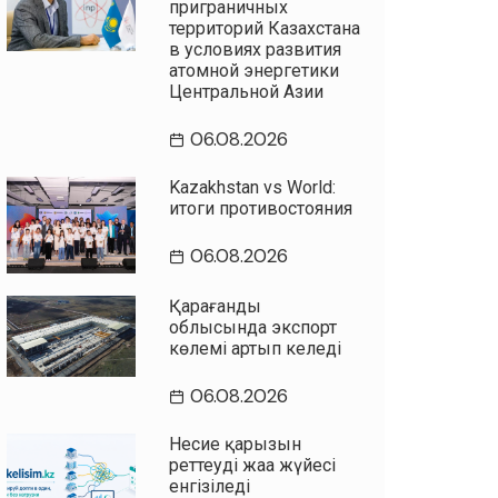
приграничных
территорий Казахстана
в условиях развития
атомной энергетики
Центральной Азии
06.08.2026
Kazakhstan vs World:
итоги противостояния
06.08.2026
Қарағанды
облысында экспорт
көлемі артып келеді
06.08.2026
Несие қарызын
реттеудің жаңа жүйесі
енгізіледі