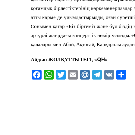
қоғамдық бірлестіктерінің көркемөнерпаздар
атты көрме де ұйымдастырылды, оған суретші
Сонымен қатар «Біз біргеміз және бұл біздің 
әртүрлі жанрдағы концерттік нөмір ұсынды. Ө
қалалары мен Абай, Ақтоғай, Қарқаралы ауда
Айдын ЖОЛҚҰТТЫТЕГІ,
«QH»
F
W
T
E
M
T
V
О
a
h
wi
m
ai
el
K
т
c
at
tt
ai
l.R
e
ра
e
s
er
l
u
gr
в
b
A
a
ть
o
p
m
o
p