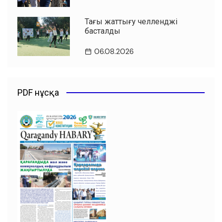
Таңғы жаттығу челленджі
басталды
06.08.2026
PDF нұсқа