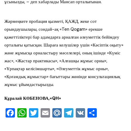
ұсынылды, – деп хабарлады Мансап орталығынан.
Жәрмеңкеге пробация қызметі, ҚАЖД, жеке сот
орындаушылары, сондай-ақ «Ten Qogam» ерекше
қажеттіліктері бар адамдарға арналған әлеуметтік бейімдеу
орталығы қатысқан. Шараға келушілер үшін «Кәсіптік оқыту»
және жұмысқа орналастыру мәселелері, оның ішінде «Күміс
жас», «Жастар практикасы», «Алғашқы жұмыс орны»,
«Ұрпақтар келісімшарты», «Әлеуметтік жұмыс орны»,
«Қоғамдық жұмыстар» бағыттары жөнінде консультациялық
жұмыс ұйымдастырылды.
Құралай КӨБЕНОВА,
«QH»
F
W
T
E
M
T
V
О
a
h
wi
m
ai
el
K
тп