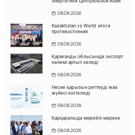
энергетики Центральной Азии
06.08.2026
Kazakhstan vs World: итоги
противостояния
06.08.2026
Қарағанды облысында экспорт
көлемі артып келеді
06.08.2026
Несие қарызын реттеудің жаңа
жүйесі енгізіледі
06.08.2026
Қарқаралыда мерейлі мереке
06.08.2026