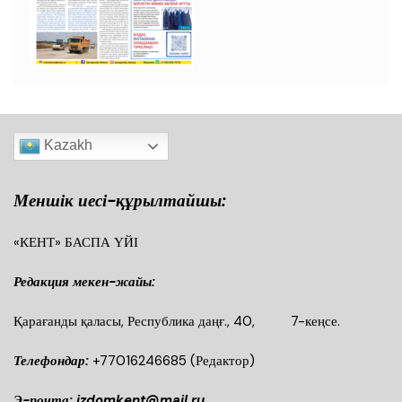
Kazakh
Меншік иесі-құрылтайшы:
«КЕНТ» БАСПА ҮЙІ
Редакция мекен-жайы:
Қарағанды қаласы, Республика даңғ., 40, 7-кеңсе.
Телефондар:
+77016246685
(Редактор)
Э-почта: izdomkent@mail.ru