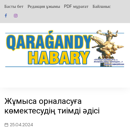
перейти
Басты бет
Редакция ұжымы
PDF мұрағат
Байланыс
к
содержанию
Жұмысқа орналасуға
көмектесудің тиімді әдісі
25.04.2024