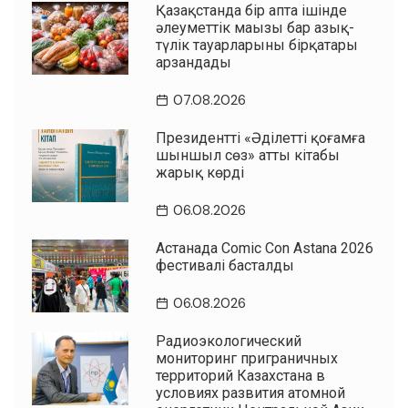
Қазақстанда бір апта ішінде
әлеуметтік маңызы бар азық-
түлік тауарларының бірқатары
арзандады
07.08.2026
Президенттің «Әділетті қоғамға
шыншыл сөз» атты кітабы
жарық көрді
06.08.2026
Астанада Comic Con Astana 2026
фестивалі басталды
06.08.2026
Радиоэкологический
мониторинг приграничных
территорий Казахстана в
условиях развития атомной