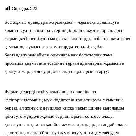
Оқылды:
223
Бос жұмыс орындары жәрмеңкесі – жұмысқа орналасуға
көмектесудің тиімді әдістерінің бірі. Бос жұмыс орындары
жәрмеңкесін өткізудің мақсаты – жастарды, өзін-өзі жұмыспен
қамтыған, жұмыссыз азаматтарды, сондай-ақ бас
бостандығынан айыру орындарынан босатылған және
пробация қызметінің есебінде тұрған адамдарды жұмыспен
қамтуға жәрдемдесудің белсенді шараларына тарту.
Жәрмеңкелерді өткізу компания өкілдеріне өз
кәсіпорындарының мүмкіндіктерін таныстыруға мүмкіндік
береді, ал жұмыс іздеушілер қысқа уақыт ішінде кадрларды
іріктеуге мүдделі жұмыс берушілермен сөйлесе алады,
қызығушылық танытқан бос жұмыс орындарды таңдай алады
және таңдап алған бос лауазымға өту үшін әңгімелесуден