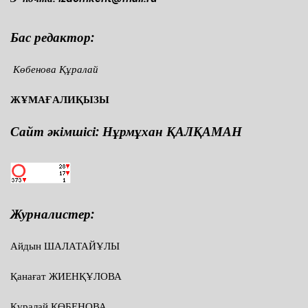
Бас редактор:
Көбенова Құралай
ЖҰМАҒАЛИҚЫЗЫ
Сайт әкімшісі: Нұрмұхан ҚАЛҚАМАН
Журналистер:
Айдын ШАЛАТАЙҰЛЫ
Қанағат ЖИЕНҚҰЛОВА
Құралай КӨБЕНОВА