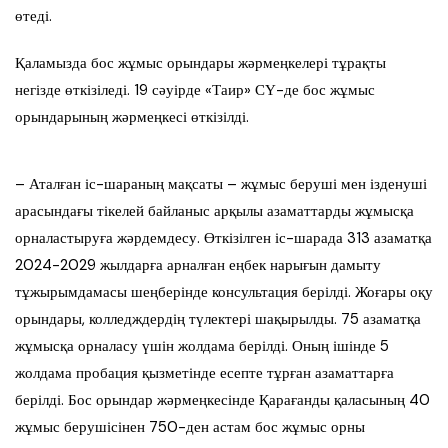
өтеді.
Қаламызда бос жұмыс орындары жәрмеңкелері тұрақты
негізде өткізіледі. 19 сәуірде «Таир» СҮ-де бос жұмыс
орындарының жәрмеңкесі өткізілді.
– Аталған іс-шараның мақсаты – жұмыс беруші мен ізденуші
арасындағы тікелей байланыс арқылы азаматтарды жұмысқа
орналастыруға жәрдемдесу. Өткізілген іс-шарада 313 азаматқа
2024-2029 жылдарға арналған еңбек нарығын дамыту
тұжырымдамасы шеңберінде консультация берілді. Жоғары оқу
орындары, колледждердің түлектері шақырылды. 75 азаматқа
жұмысқа орналасу үшін жолдама берілді. Оның ішінде 5
жолдама пробация қызметінде есепте тұрған азаматтарға
берілді. Бос орындар жәрмеңкесінде Қарағанды қаласының 40
жұмыс берушісінен 750-ден астам бос жұмыс орны