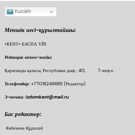
Kazakh
Меншік иесі-құрылтайшы:
«КЕНТ» БАСПА ҮЙІ
Редакция мекен-жайы:
Қарағанды қаласы, Республика даңғ., 40, 7-кеңсе.
Телефондар:
+77016246685
(Редактор)
Э-почта: izdomkent@mail.ru
Бас редактор:
Көбенова Құралай