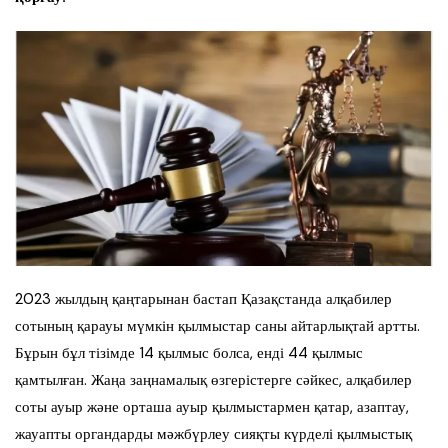
2023 жылдың қаңтарынан бастап Қазақстанда алқабилер
сотының қарауы мүмкін қылмыстар саны айтарлықтай артты.
Бұрын бұл тізімде 14 қылмыс болса, енді 44 қылмыс
қамтылған. Жаңа заңнамалық өзгерістерге сәйкес, алқабилер
соты ауыр және орташа ауыр қылмыстармен қатар, азаптау,
жауапты органдарды мәжбүрлеу сияқты күрделі қылмыстық