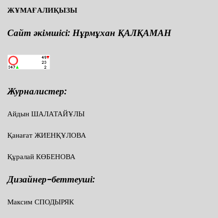
ЖҰМАҒАЛИҚЫЗЫ
Сайт әкімшісі: Нұрмұхан ҚАЛҚАМАН
Журналистер:
Айдын ШАЛАТАЙҰЛЫ
Қанағат ЖИЕНҚҰЛОВА
Құралай КӨБЕНОВА
Дизайнер-беттеуші:
Максим СПОДЫРЯК