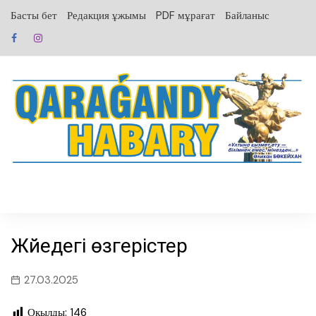
перейти
Басты бет
Редакция ұжымы
PDF мұрағат
Байланыс
к
содержанию
Жүйедегі өзгерістер
27.03.2025
Оқылды:
146