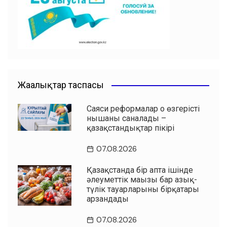
o
p
k
Жаңалықтар таспасы
Саяси реформалар оң өзгерістің
нышаны саналады –
қазақстандықтар пікірі
07.08.2026
Қазақстанда бір апта ішінде
әлеуметтік маңызы бар азық-
түлік тауарларының бірқатары
арзандады
07.08.2026