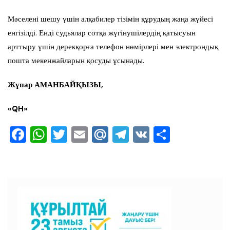
Мәселені шешу үшін алқабилер тізімін құрудың жаңа жүйесі
енгізілді. Енді судьялар сотқа жүгінушілердің қатысуын
арттыру үшін дерекқорға телефон нөмірлері мен электрондық
пошта мекенжайларын қосуды ұсынады.
Жұпар АМАНБАЙҚЫЗЫ,
«QH»
F
W
T
E
M
T
V
О
a
h
wi
m
ai
el
K
тп
c
at
tt
ai
l.R
e
ра
e
s
er
l
u
gr
ви
b
A
a
ть
o
p
m