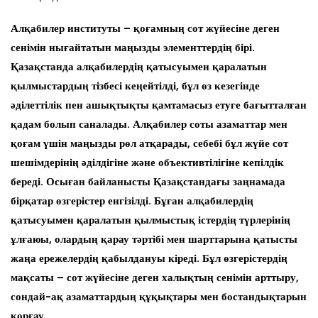
Алқабилер институты – қоғамның сот жүйесіне деген
сенімін нығайтатын маңызды элементтердің бірі.
Қазақстанда алқабилердің қатысуымен қаралатын
қылмыстардың тізбесі кеңейтілді, бұл өз кезегінде
әділеттілік пен ашықтықты қамтамасыз етуге бағытталған
қадам болып саналады. Алқабилер соты азаматтар мен
қоғам үшін маңызды рөл атқарады, себебі бұл жүйе сот
шешімдерінің әділдігіне және объективтілігіне кепілдік
береді. Осыған байланысты Қазақстандағы заңнамада
бірқатар өзгерістер енгізілді. Бұған алқабилердің
қатысуымен қаралатын қылмыстық істердің түрлерінің
ұлғаюы, олардың қарау тәртібі мен шарттарына қатысты
жаңа ережелердің қабылдануы кіреді. Бұл өзгерістердің
мақсаты – сот жүйесіне деген халықтың сенімін арттыру,
сондай-ақ азаматтардың құқықтары мен бостандықтарын
қорғау.