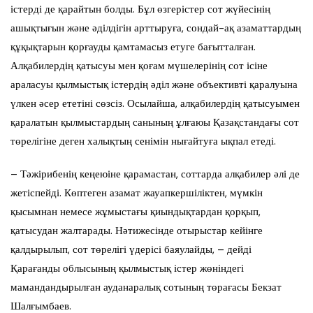
істерді де қарайтын болды. Бұл өзгерістер сот жүйесінің
ашықтығын және әділдігін арттыруға, сондай-ақ азаматтардың
құқықтарын қорғауды қамтамасыз етуге бағытталған.
Алқабилердің қатысуы мен қоғам мүшелерінің сот ісіне
араласуы қылмыстық істердің әділ және объективті қаралуына
үлкен әсер ететіні сөзсіз. Осылайша, алқабилердің қатысуымен
қаралатын қылмыстардың санының ұлғаюы Қазақстандағы сот
төрелігіне деген халықтың сенімін нығайтуға ықпал етеді.
– Тәжірибенің кеңеюіне қарамастан, соттарда алқабилер әлі де
жетіспейді. Көптеген азамат жауапкершіліктен, мүмкін
қысымнан немесе жұмыстағы қиындықтардан қорқып,
қатысудан жалтарады. Нәтижесінде отырыстар кейінге
қалдырылып, сот төрелігі үдерісі баяулайды, – дейді
Қарағанды облысының қылмыстық істер жөніндегі
мамандандырылған ауданаралық сотының төрағасы Бекзат
Шалғымбаев.