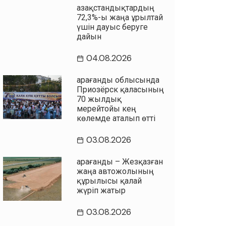
Қазақстандықтардың
72,3%-ы жаңа Құрылтай
үшін дауыс беруге
дайын
04.08.2026
Қарағанды облысында
Приозёрск қаласының
70 жылдық
мерейтойы кең
көлемде аталып өтті
03.08.2026
Қарағанды – Жезқазған
жаңа автожолының
құрылысы қалай
жүріп жатыр
03.08.2026