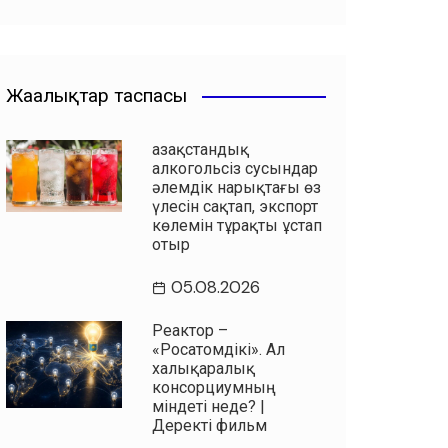
Жаңалықтар таспасы
Қазақстандық
алкогольсіз сусындар
әлемдік нарықтағы өз
үлесін сақтап, экспорт
көлемін тұрақты ұстап
отыр
05.08.2026
Реактор –
«Росатомдікі». Ал
халықаралық
консорциумның
міндеті неде? |
Деректі фильм