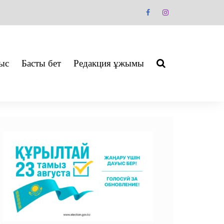
ыс
Басты бет
Редакция ұжымы