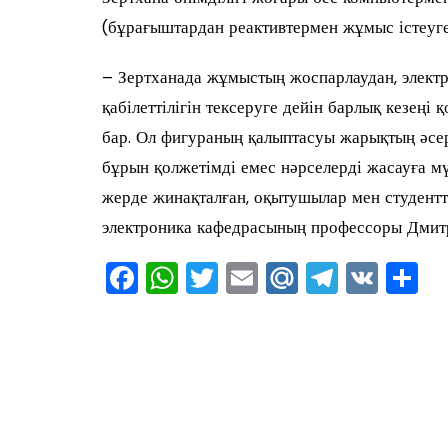
(бұрағыштардан реактивтермен жұмыс істеуге
– Зертханада жұмыстың жоспарлаудан, элект
қабілеттілігін тексеруге дейін барлық кезеңі
бар. Ол фигураның қалыптасуы жарықтың әсері
бұрын қолжетімді емес нәрселерді жасауға мү
жерде жинақталған, оқытушылар мен студентт
электроника кафедрасының профессоры Дмит
F
W
T
E
M
T
V
О
a
h
wi
m
ai
el
K
т
c
at
tt
ai
l.R
e
ра
e
s
er
l
u
gr
в
b
A
a
ть
o
p
m