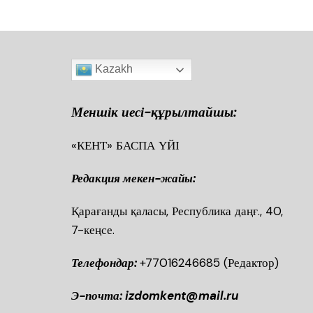
Kazakh
Меншік иесі-құрылтайшы:
«КЕНТ» БАСПА ҮЙІ
Редакция мекен-жайы:
Қарағанды қаласы, Республика даңғ., 40
7-кеңсе.
Телефондар:
+77016246685
(Редактор)
Э-почта: izdomkent@mail.ru