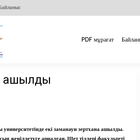
Байланыс
PDF мұрағат
Байлан
а ашылды
 университетінде екі заманауи зертхана ашылды.
ын жеңілдетуге арналған. Шет тілдері факультеті