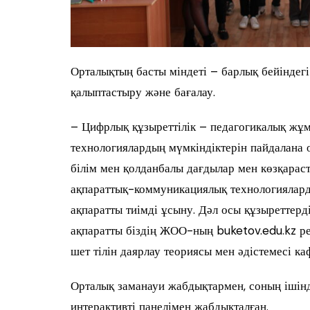
Орталықтың басты міндеті – барлық бейіндегі
қалыптастыру және бағалау.
– Цифрлық құзыреттілік – педагогикалық ж
технологиялардың мүмкіндіктерін пайдалана 
білім мен қолданбалы дағдылар мен көзқараста
ақпараттық-коммуникациялық технологияларды қ
ақпаратты тиімді ұсыну. Дәл осы құзыреттерд
ақпаратты біздің ЖОО-ның buketov.edu.kz ре
шет тілін даярлау теориясы мен әдістемесі 
Орталық заманауи жабдықтармен, соның ішінд
интерактивті панелімен жабдықталған.