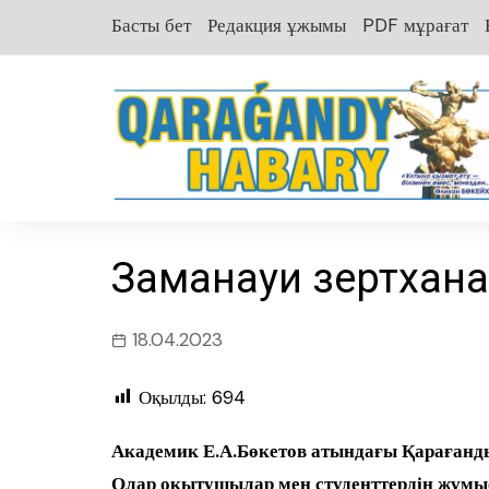
перейти
Басты бет
Редакция ұжымы
PDF мұрағат
к
содержанию
Заманауи зертхан
18.04.2023
Оқылды:
694
Академик Е.А.Бөкетов атындағы Қарағанды
Олар оқытушылар мен студенттердің жұмыс