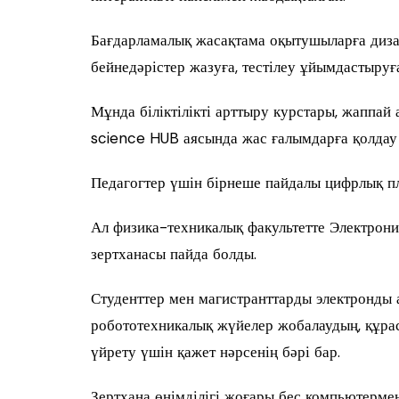
Бағдарламалық жасақтама оқытушыларға диз
бейнедәрістер жазуға, тестілеу ұйымдастыру
Мұнда біліктілікті арттыру курстары, жаппай 
science HUB аясында жас ғалымдарға қолдау 
Педагогтер үшін бірнеше пайдалы цифрлық п
Ал физика-техникалық факультетте Электрони
зертханасы пайда болды.
Студенттер мен магистранттарды электронды 
робототехникалық жүйелер жобалаудың, құра
үйрету үшін қажет нәрсенің бәрі бар.
Зертхана өнімділігі жоғары бес компьютермен