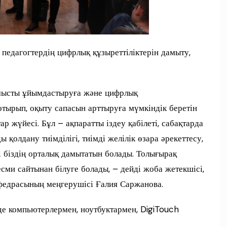
 педагогтердің цифрлық құзыреттіліктерін дамыту,
ұмысты ұйымдастыруға және цифрлық
отырып, оқыту сапасын арттыруға мүмкіндік беретін
р жүйесі. Бұл – ақпаратты іздеу қабілеті, сабақтарда
олдану тиімділігі, тиімді желілік өзара әрекеттесу,
і біздің орталық дамытатын болады. Толығырақ
сми сайтынан білуге болады, – дейді жоба жетекшісі,
кафедрасының меңгерушісі Ғалия Саржанова.
е компьютерлермен, ноутбуктармен, DigiTouch