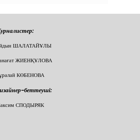
урналистер:
йдын ШАЛАТАЙҰЛЫ
анағат ЖИЕНҚҰЛОВА
ұралай КӨБЕНОВА
изайнер-беттеуші:
аксим СПОДЫРЯК