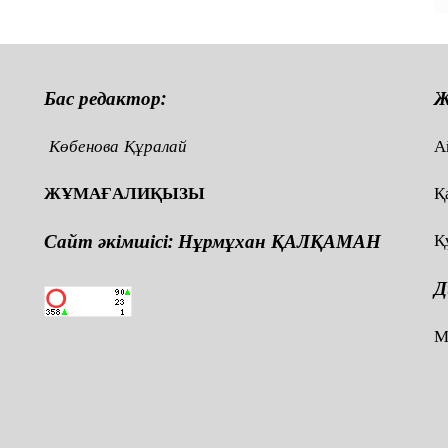
Бас редактор:
Ж
Көбенова Құралай
А
ЖҰМАҒАЛИҚЫЗЫ
Қ
Сайт әкімшісі: Нұрмұхан ҚАЛҚАМАН
Қ
Д
,
М