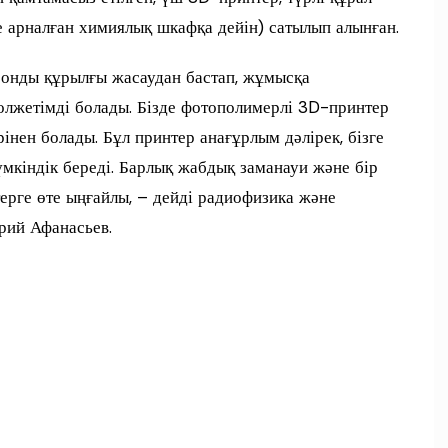
 арналған химиялық шкафқа дейін) сатылып алынған.
ронды құрылғы жасаудан бастап, жұмысқа
 қолжетімді болады. Бізде фотополимерлі 3D-принтер
нен болады. Бұл принтер анағұрлым дәлірек, бізге
мкіндік береді. Барлық жабдық заманауи және бір
ерге өте ыңғайлы, – дейді радиофизика және
рий Афанасьев.
п
и