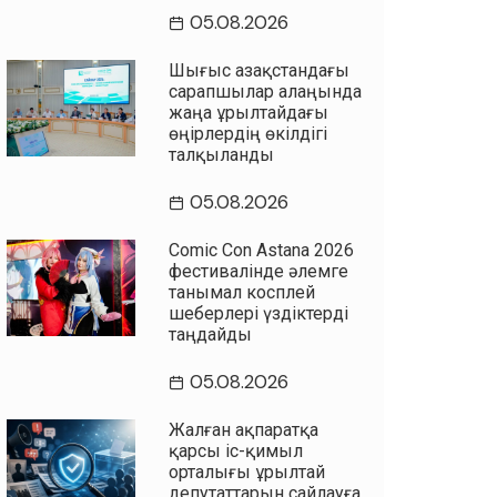
05.08.2026
Шығыс Қазақстандағы
сарапшылар алаңында
жаңа Құрылтайдағы
өңірлердің өкілдігі
талқыланды
05.08.2026
Comic Con Astana 2026
фестивалінде әлемге
танымал косплей
шеберлері үздіктерді
таңдайды
05.08.2026
Жалған ақпаратқа
қарсы іс-қимыл
орталығы Құрылтай
депутаттарын сайлауға