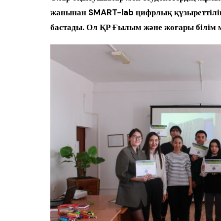
жанынан SMART-lab цифрлық құзыреттілік
бастады. Ол ҚР Ғылым және жоғары білім 