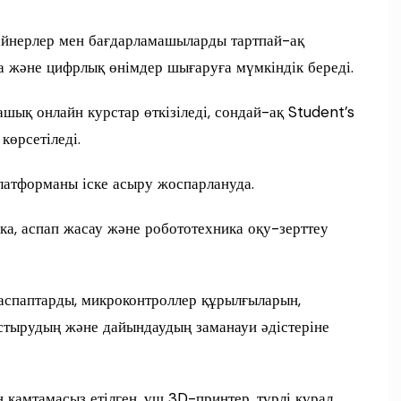
айнерлер мен бағдарламашыларды тартпай-ақ
ға және цифрлық өнімдер шығаруға мүмкіндік береді.
ашық онлайн курстар өткізіледі, сондай-ақ Student’s
көрсетіледі.
латформаны іске асыру жоспарлануда.
ка, аспап жасау және робототехника оқу-зерттеу
аспаптарды, микроконтроллер құрылғыларын,
стырудың және дайындаудың заманауи әдістеріне
 қамтамасыз етілген, үш 3D-принтер, түрлі құрал