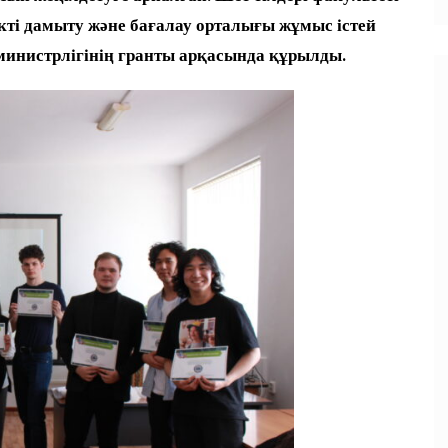
ті дамыту және бағалау орталығы жұмыс істей
министрлігінің гранты арқасында құрылды.