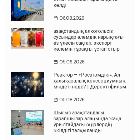
келді
06.08.2026
Қазақстандық алкогольсіз
сусындар әлемдік нарықтағы
өз үлесін сақтап, экспорт
көлемін тұрақты ұстап отыр
05.08.2026
Реактор – «Росатомдікі». Ал
халықаралық консорциумның
міндеті неде? | Деректі фильм
05.08.2026
Шығыс Қазақстандағы
сарапшылар алаңында жаңа
Құрылтайдағы өңірлердің
өкілдігі талқыланды