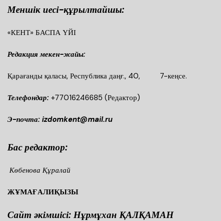
Меншік иесі-құрылтайшы:
«КЕНТ» БАСПА ҮЙІ
Редакция мекен-жайы:
Қарағанды қаласы, Республика даңғ., 40, 7-кеңсе.
Телефондар:
+77016246685
(Редактор)
Э-почта: izdomkent@mail.ru
Бас редактор:
Көбенова Құралай
ЖҰМАҒАЛИҚЫЗЫ
Сайт әкімшісі: Нұрмұхан ҚАЛҚАМАН