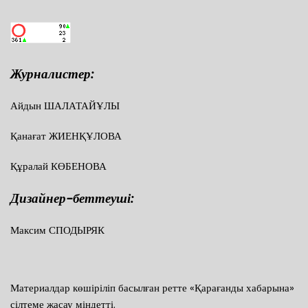
Журналистер:
Айдын ШАЛАТАЙҰЛЫ
Қанағат ЖИЕНҚҰЛОВА
Құралай КӨБЕНОВА
Дизайнер-беттеуші:
Максим СПОДЫРЯК
Материалдар көшіріліп басылған ретте «Қарағанды хабарына»
сілтеме жасау міндетті.