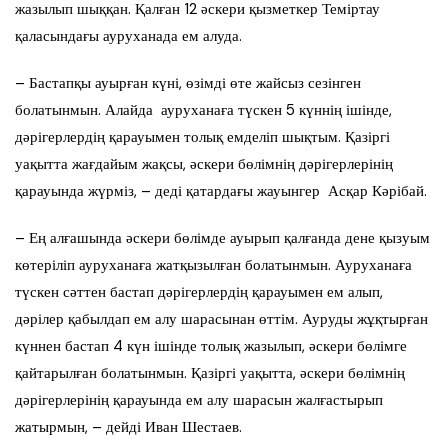
жазылып шыққан. Қалған 12 әскери қызметкер Теміртау
қаласындағы ауруханада ем алуда.
– Бастапқы ауырған күні, өзімді өте жайсыз сезінген
болатынмын. Алайда ауруханаға түскен 5 күннің ішінде,
дәрігерлердің қарауымен толық емделіп шықтым. Қазіргі
уақытта жағдайым жақсы, әскери бөлімнің дәрігерлерінің
қарауында жүрміз, – деді қатардағы жауынгер Асқар Кәрібай.
– Ең алғашында әскери бөлімде ауырып қалғанда дене қызуым
көтеріліп ауруханаға жатқызылған болатынмын. Ауруханаға
түскен сәттен бастап дәрігерлердің қарауымен ем алып,
дәрілер қабылдап ем алу шарасынан өттім. Ауруды жұқтырған
күннен бастап 4 күн ішінде толық жазылып, әскери бөлімге
қайтарылған болатынмын. Қазіргі уақытта, әскери бөлімнің
дәрігерлерінің қарауында ем алу шарасын жалғастырып
жатырмын, – дейді Иван Шестаев.