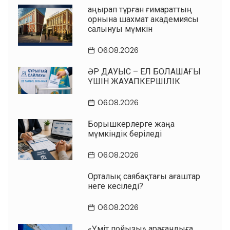
Қаңырап тұрған ғимараттың
орнына шахмат академиясы
салынуы мүмкін
06.08.2026
ӘР ДАУЫС – ЕЛ БОЛАШАҒЫ
ҮШІН ЖАУАПКЕРШІЛІК
06.08.2026
Борышкерлерге жаңа
мүмкіндік беріледі
06.08.2026
Орталық саябақтағы ағаштар
неге кесіледі?
06.08.2026
«Үміт пойызы» Қарағандыға