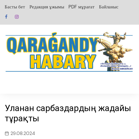
перейти
Басты бет
Редакция ұжымы
PDF мұрағат
Байланыс
к
содержанию
Уланған сарбаздардың жағдайы
тұрақты
29.08.2024