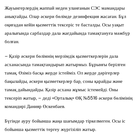
Жауынгерлердің жаппай неден уланғанын СЭС мамандары
анықтайды. Олар әскери бөлімде дезинфекция жасаған. Бұл
оқиғадан кейін қызметтік тексеріс те басталды. Осы уақыт
аралығында сарбаздар дала жағдайында тамақтануға мәжбүр
болған.
– Қазір әскери бөлімнің мерзімдік қызметкерлерін дала
асханасында тамақтандырып жатырмыз. Бұрынғы берілген
тамақ. Өзіміз басқа жерде істейміз. Ол жерде дәрігерлер
бақылайды, әскери қызметкерлер бар, соны қарайды және
тамақ дайындайды. Қазір асхана жұмыс істемейді. Оны
тексеріп жатыр, – деді «Орталық» ӨҚ №5516 әскери бөлімінің
командирі Данияр Өскенбаев.
Бүгінде ауру бойынша жаңа шағымдар тіркелмеген. Осы іс
бойынша қызметтік тергеу жүргізіліп жатыр.