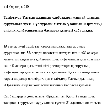
Оқылды:
219
Теміртауда Ұлттық ұланның сарбаздары жаппай уланып,
ауруханаға түсті. Бұл туралы Ұлттық ұланның «Орталық»
өңірлік қолбасшылығы баспасөз қызметі хабарлады.
18 тамыз күні Теміртау қаласының жұқпалы аурулар
ауруханасына 36 әскери қызметші жатқызылған. «31 әскери
қызметші алдын ала қойылған ішек инфекциясы диагнозымен
және 5 әскери қызметші жіті респираторлық вирустық
инфекциялар диагнозымен жатқызылған. Қажетті эпидемияға
қарсы шаралар өткізілді», деп мәлімдеді Ұлттық ұланның
«Орталық» өңірлік қолбасшылығының баспасөз қызметі.
Сарбаздардың денсаулығы бірқалыпты. Қазіргі таңда ішек
таяқшасы ауруымен ауруханаға түскен 31 адамның он тоғызы