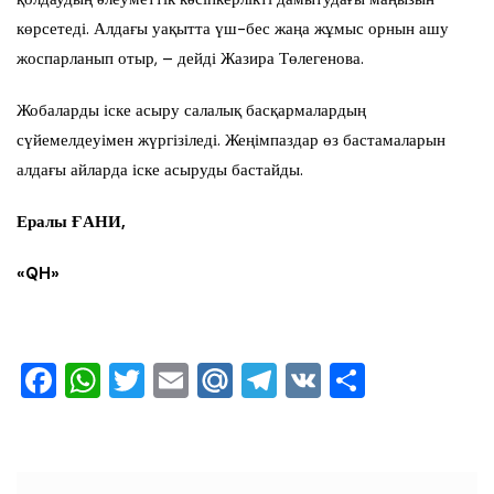
көрсетеді. Алдағы уақытта үш-бес жаңа жұмыс орнын ашу
жоспарланып отыр, – дейді Жазира Төлегенова.
Жобаларды іске асыру салалық басқармалардың
сүйемелдеуімен жүргізіледі. Жеңімпаздар өз бастамаларын
алдағы айларда іске асыруды бастайды.
Ералы Ғ
АНИ,
«
QH»
F
W
T
E
M
T
V
О
a
h
wi
m
ai
el
K
тп
c
at
tt
ai
l.R
e
ра
e
s
er
l
u
gr
ви