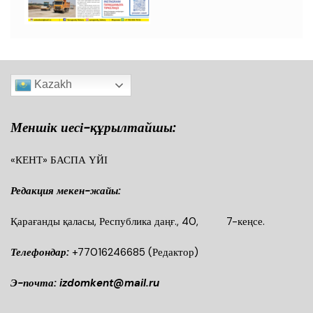
Kazakh
Меншік иесі-құрылтайшы:
«КЕНТ» БАСПА ҮЙІ
Редакция мекен-жайы:
Қарағанды қаласы, Республика даңғ., 40, 7-кеңсе.
Телефондар:
+77016246685
(Редактор)
Э-почта: izdomkent@mail.ru