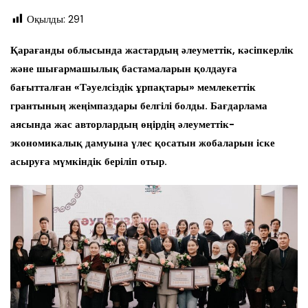
Оқылды:
291
Қарағанды облысында жастардың әлеуметтік, кәсіпкерлік
және шығармашылық бастамаларын қолдауға
бағытталған «Тәуелсіздік ұрпақтары» мемлекеттік
грантының жеңімпаздары белгілі болды. Бағдарлама
аясында жас авторлардың өңірдің әлеуметтік-
экономикалық дамуына үлес қосатын жобаларын іске
асыруға мүмкіндік беріліп отыр.