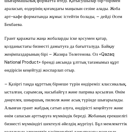
шығармашылық форматта өтеді. Қатысушылар бір-бірімен
араласып, өздерінің қоғамдағы маңызын сезіне алады. Жоба
арт-кафе форматында жұмыс істейтін болады, – дейді Әсем
Бекбаева.
Грант қаражаты жаңа жобаларды іске қосумен қатар,
қолданыстағы бизнесті дамытуға да бағытталуда. Байқау
жеңімпаздарының бірі – Жазира Төлегенова. Ол «Qazaq
National Product» бренді аясында ұлттық тағамымыз құрт
өндірісін кеңейтуді жоспарлап отыр.
– Қазіргі таңда құрттың бірнеше түрін өндіреміз: классикалық,
ысталған, сарымсақ, насыбайгүл және паприка қосылған. Өнім
дөңгелек, шиыршық, пилюля және асық түрінде шығарылады.
Алынған грант жабдық сатып алуға, өндірісті кеңейтуге және
өнім сапасын арттыруға мүмкіндік береді. Жобаның ерекшелігі
бизнесті мүмкіндігі шектеулі әйелдің жүргізуі. Бұл мемлекеттік
қолдаудың әлеуметтік кәсіпкерлікті дамытудағы маңызын