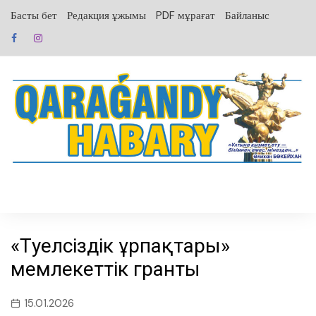
перейти
Басты бет
Редакция ұжымы
PDF мұрағат
Байланыс
к
содержанию
«Тәуелсіздік ұрпақтары»
мемлекеттік гранты
15.01.2026