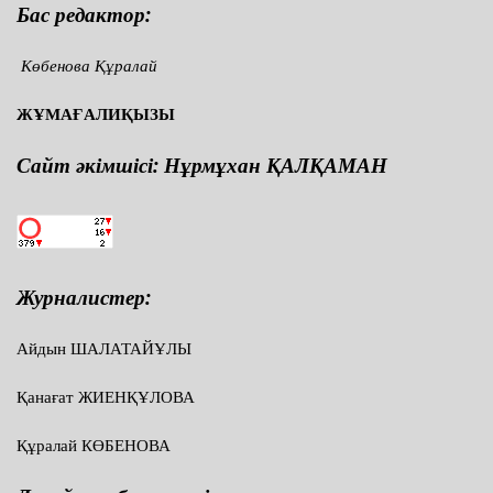
Бас редактор:
Көбенова Құралай
ЖҰМАҒАЛИҚЫЗЫ
Сайт әкімшісі: Нұрмұхан ҚАЛҚАМАН
Журналистер:
Айдын ШАЛАТАЙҰЛЫ
Қанағат ЖИЕНҚҰЛОВА
Құралай КӨБЕНОВА