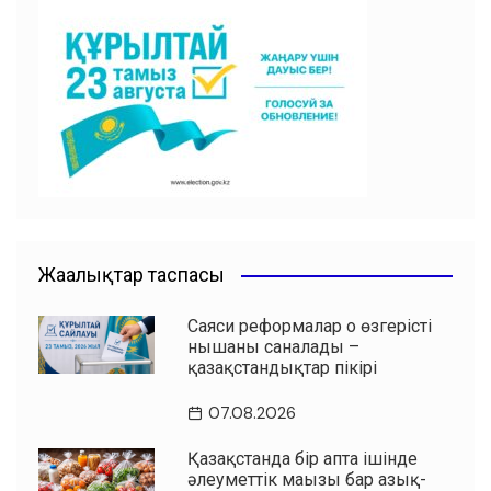
b
A
a
ть
o
p
m
o
p
k
Жаңалықтар таспасы
Саяси реформалар оң өзгерістің
нышаны саналады –
қазақстандықтар пікірі
07.08.2026
Қазақстанда бір апта ішінде
әлеуметтік маңызы бар азық-