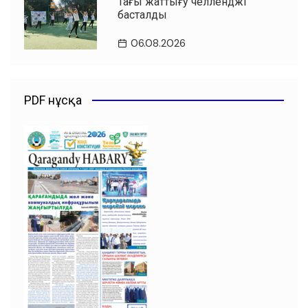
Таңғы жаттығу челленджі
басталды
06.08.2026
PDF нұсқа