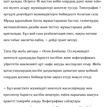
шет қалады. Әсіресе 16 жастан кейін олардың даму және өзін-
өзі жүзеге асыру мүмкіндіктері шектеле түседі. Типография –
әртүрлі деңгейдегі мүмкіндіктерге бейімдеуге болатын сала.
Мұнда қарапайым баспа жұмыстарынан бастап, тәлімгердің
жетекшілігімен дизайн және беттеу жұмыстарына дейін
қамтылады. Бұл жай ғана реабилитация емес, нақты нәтиже
мен табыс әкелетін еңбек, – дейді грант иегері.
Тағы бір жоба авторы – Әсем Бекбаева. Ол мүмкіндігі
шектеулі адамдарды бариста кәсібіне және кофеграфикаға
үйрететін инклюзивті арт-кафе ашуды жоспарлап отыр. Жоба
қатысушылардың кәсіби дағдыларын дамытып қана қоймай,
олардың қоғамға бейімделуіне ықпал етуді мақсат етеді.
– Бұл кеңістікте мүмкіндігі шектеулі жасөспірімдер мен
ересектер бариста кәсібін меңгеріп, еңбек нарығына шығуға
қажетті тәжірибе алады. Кофеграфика сабақтары