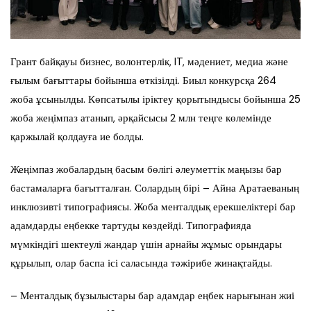
Грант байқауы бизнес, волонтерлік, IT, мәдениет, медиа және
ғылым бағыттары бойынша өткізілді. Биыл конкурсқа 264
жоба ұсынылды. Көпсатылы іріктеу қорытындысы бойынша 25
жоба жеңімпаз атанып, әрқайсысы 2 млн теңге көлемінде
қаржылай қолдауға ие болды.
Жеңімпаз жобалардың басым бөлігі әлеуметтік маңызы бар
бастамаларға бағытталған. Солардың бірі – Айна Аратаеваның
инклюзивті типографиясы. Жоба менталдық ерекшеліктері бар
адамдарды еңбекке тартуды көздейді. Типографияда
мүмкіндігі шектеулі жандар үшін арнайы жұмыс орындары
құрылып, олар баспа ісі саласында тәжірибе жинақтайды.
– Менталдық бұзылыстары бар адамдар еңбек нарығынан жиі