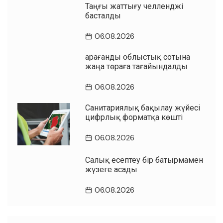
Таңғы жаттығу челленджі
басталды
06.08.2026
Қарағанды облыстық сотына
жаңа төраға тағайындалды
06.08.2026
Санитариялық бақылау жүйесі
цифрлық форматқа көшті
06.08.2026
Салық есептеу бір батырмамен
жүзеге асады
06.08.2026