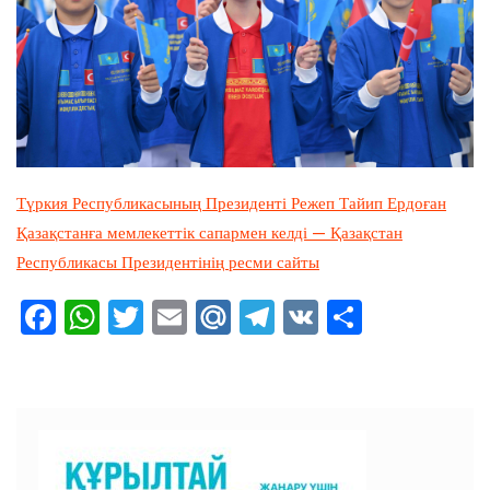
Түркия Республикасының Президенті Режеп Тайип Ердоған
Қазақстанға мемлекеттік сапармен келді — Қазақстан
Республикасы Президентінің ресми сайты
F
W
T
E
M
T
V
О
a
h
wi
m
ai
el
K
тп
c
at
tt
ai
l.R
e
ра
e
s
er
l
u
gr
ви
b
A
a
ть