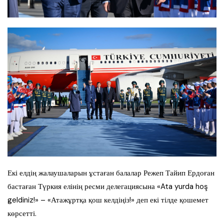
Екі елдің жалаушаларын ұстаған балалар Режеп Тайип Ердоған
бастаған Түркия елінің ресми делегациясына «Ata yurda hoş
geldiniz!» – «Атажұртқа қош келдіңіз!» деп екі тілде қошемет
көрсетті.