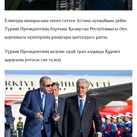
Еліміздің шекарасына енген сәттен Астана әуежайына дейін
Түркия Президентінің бортына Қазақстан Республикасы Әуе
қорғанысы күштерінің ұшақтары қапталдаса ұшты.
Түркия Президентінің келуіне орай трап алдында Құрмет
қарауылы ротасы сап түзеді.