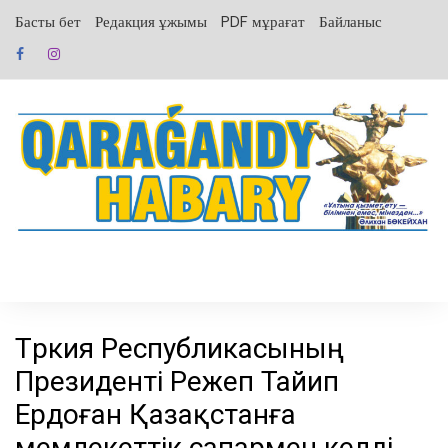
перейти
Басты бет
Редакция ұжымы
PDF мұрағат
Байланыс
к
содержанию
Түркия Республикасының
Президенті Режеп Тайип
Ердоған Қазақстанға
мемлекеттік сапармен келді