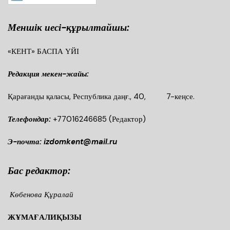
Меншік иесі-құрылтайшы:
«КЕНТ» БАСПА ҮЙІ
Редакция мекен-жайы:
Қарағанды қаласы, Республика даңғ., 40, 7-кеңсе.
Телефондар:
+77016246685
(Редактор)
Э-почта: izdomkent@mail.ru
Бас редактор:
Көбенова Құралай
ЖҰМАҒАЛИҚЫЗЫ