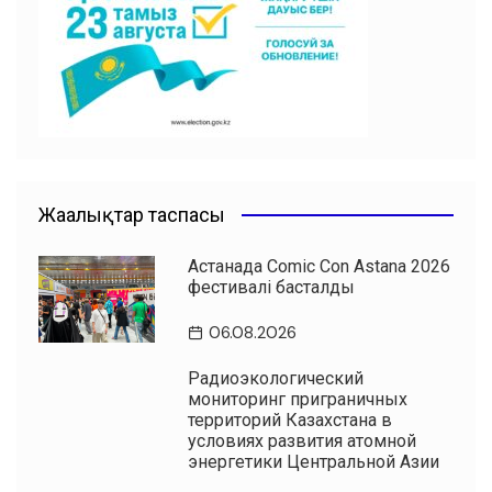
o
p
m
o
p
k
Жаңалықтар таспасы
Астанада Comic Con Astana 2026
фестивалі басталды
06.08.2026
Радиоэкологический
мониторинг приграничных
территорий Казахстана в
условиях развития атомной
энергетики Центральной Азии