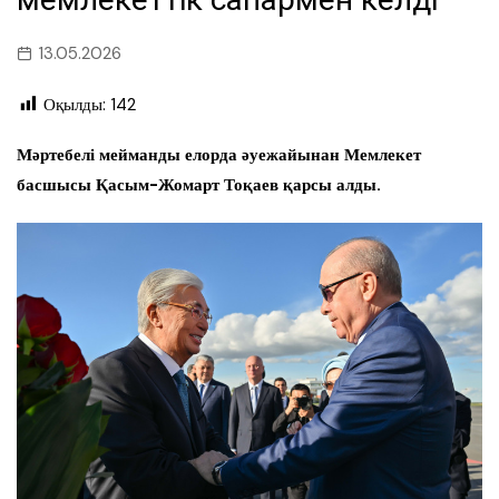
13.05.2026
Оқылды:
142
Мәртебелі мейманды елорда әуежайынан Мемлекет
басшысы Қасым-Жомарт Тоқаев қарсы алды.