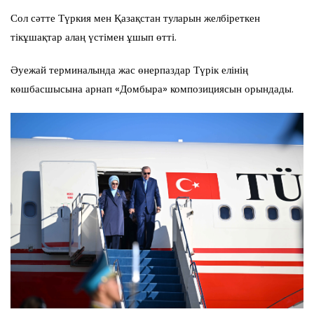
Сол сәтте Түркия мен Қазақстан туларын желбіреткен
тікұшақтар алаң үстімен ұшып өтті.
Әуежай терминалында жас өнерпаздар Түрік елінің
көшбасшысына арнап «Домбыра» композициясын орындады.