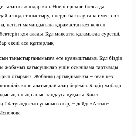
де таланты жандар көп. Өнері ерекше болса да
 алаңда таныстыру, өнерді бағалау ғана емес, сол
, негізгі мамандығына қарамастан кез келген
бектерін қоя алады. Бұл мақсатта қаламызда суретші,
р екені аса құптарлық.
сын таныстырғанымызға өте қуаныштымыз. Бұл біздің
осы жобамыз қатысушылар үшін осыншама тартымды
ырып отырмыз. Жобаның артықшылығы – оған кез
өпшілік көре алатындай алаң береміз. Біздің жобада
ындысын, оның санын таңдауға құқылы. Биыл
нің 54 туындысын ұсынып отыр, – дейді «Алтын-
Исполова.