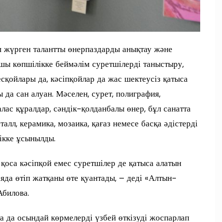
п жүрген талантты өнерпаздарды анықтау және
ушы көпшілікке беймәлім суретшілерді таныстыру,
есқойлары да, кәсіпқойлар да жас шектеусіз қатыса
да сан алуан. Мәселен, сурет, полиграфия,
ралас құралдар, сәндік-қолданбалы өнер, бұл санатта
алл, керамика, мозаика, қағаз немесе басқа әдістерді
ікке ұсынылды.
қоса кәсіпқой емес суретшілер де қатыса алатын
яда өтіп жатқаны өте қуантады, – деді «Алтын-
Абилова.
да осындай көрмелерді үзбей өткізуді жоспарлап