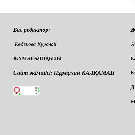
Бас редактор:
Ж
Көбенова Құралай
А
ЖҰМАҒАЛИҚЫЗЫ
Қ
Сайт әкімшісі: Нұрмұхан ҚАЛҚАМАН
Қ
Д
,
М