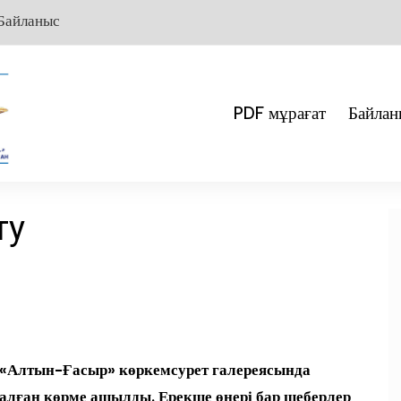
Байланыс
PDF мұрағат
Байлан
ту
. «Алтын-Ғасыр» көркемсурет галереясында
лған көрме ашылды. Ерекше өнері бар шеберлер