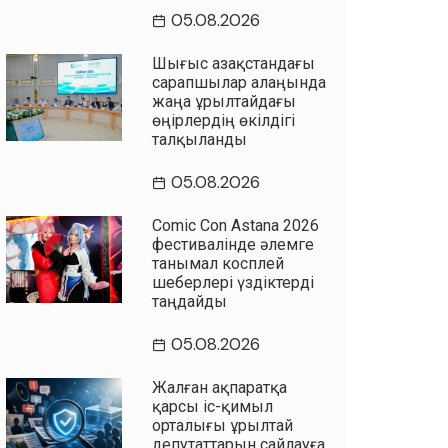
05.08.2026
Шығыс Қазақстандағы
сарапшылар алаңында
жаңа Құрылтайдағы
өңірлердің өкілдігі
талқыланды
05.08.2026
Comic Con Astana 2026
фестивалінде әлемге
танымал косплей
шеберлері үздіктерді
таңдайды
05.08.2026
Жалған ақпаратқа
қарсы іс-қимыл
орталығы Құрылтай
депутаттарын сайлауға