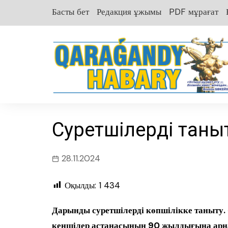
перейти
Басты бет
Редакция ұжымы
PDF мұрағат
к
содержанию
Суретшілерді таны
28.11.2024
Оқылды:
1 434
Дарынды суретшілерді көпшілікке таныту
кеншілер астанасының 90 жылдығына арна