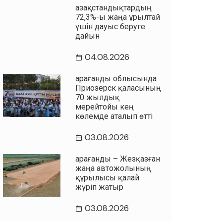
Қазақстандықтардың
72,3%-ы жаңа Құрылтай
үшін дауыс беруге
дайын
04.08.2026
Қарағанды облысында
Приозёрск қаласының
70 жылдық
мерейтойы кең
көлемде аталып өтті
03.08.2026
Қарағанды – Жезқазған
жаңа автожолының
құрылысы қалай
жүріп жатыр
03.08.2026