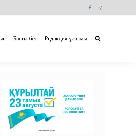
ыс
Басты бет
Редакция ұжымы