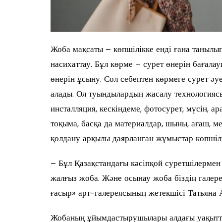
Жоба мақсаты – көпшілікке енді ғана танылы
насихаттау. Бұл көрме – сурет өнерін бағала
өнерін ұсыну. Сол себептен көрмеге сурет әу
алады. Ол туындылардың жасалу технологиясы 
инсталляция, кескіндеме, фотосурет, мүсін, а
тоқыма, басқа да материалдар, шыны, ағаш, мет
қолдану арқылы даярланған жұмыстар көпшіл
– Бұл Қазақстандағы кәсіпқой суретшілермен 
жалғыз жоба. Және осынау жоба біздің галере
ғасыр» арт-галереясының жетекшісі Татьяна 
Жобаның ұйымдастырушылары алдағы уақытта 