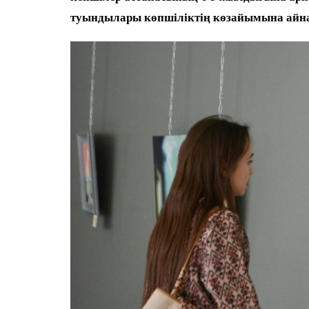
туындылары көпшіліктің көзайымына айн