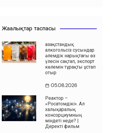
Жаңалықтар таспасы
Қазақстандық
алкогольсіз сусындар
әлемдік нарықтағы өз
үлесін сақтап, экспорт
көлемін тұрақты ұстап
отыр
05.08.2026
Реактор –
«Росатомдікі». Ал
халықаралық
консорциумның
міндеті неде? |
Деректі фильм