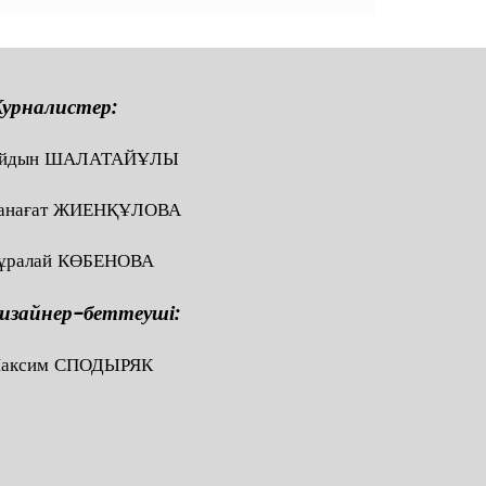
урналистер:
йдын ШАЛАТАЙҰЛЫ
анағат ЖИЕНҚҰЛОВА
ұралай КӨБЕНОВА
изайнер-беттеуші:
аксим СПОДЫРЯК