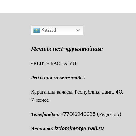
Kazakh
Меншік иесі-құрылтайшы:
«КЕНТ» БАСПА ҮЙІ
Редакция мекен-жайы:
Қарағанды қаласы, Республика даңғ., 40
7-кеңсе.
Телефондар:
+77016246685
(Редактор)
Э-почта: izdomkent@mail.ru