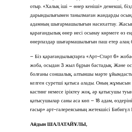
отыр. «Халық іші – өнер кеніші» демекші, біз
дарындылығымен танылмаған жандарды осындай
адамның шығармашылығын насихаттау. Жасына
қарағандылық өнер иесі осынау көрмеге өз ең
өнерпаздар шығармашылығын паш етер алаң ба
– Біз қарағандылықтарға «Арт-Старт 6» жоба
жоба, осыдан 3 жыл бұрын бастадық. Және 
болғаны соншалық, алтыншы мәрте ұйымдаст
келген суретші қатыса алады. Оның жұмысын к
кастинг немесе іріктеу жоқ, әр қатысушы ту
қатысушылар саны аса көп – 18 адам, өздері
ғасыр» арт-галереясының жетекшісі Бибигүл 
Айдын ШАЛАТАЙҰЛЫ,