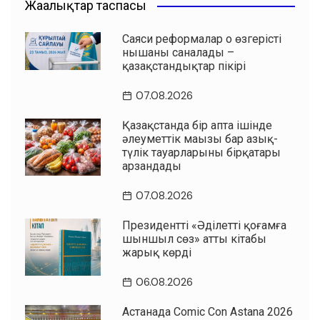
Жаңалықтар таспасы
Саяси реформалар оң өзгерістің
нышаны саналады –
қазақстандықтар пікірі
07.08.2026
Қазақстанда бір апта ішінде
әлеуметтік маңызы бар азық-
түлік тауарларының бірқатары
арзандады
07.08.2026
Президенттің «Әділетті қоғамға
шыншыл сөз» атты кітабы
жарық көрді
06.08.2026
Астанада Comic Con Astana 2026