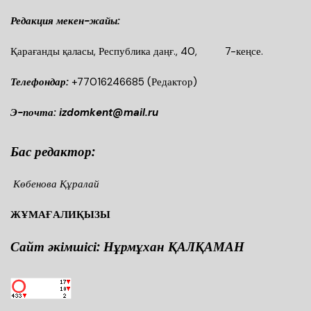
Редакция мекен-жайы:
Қарағанды қаласы, Республика даңғ., 40, 7-кеңсе.
Телефондар:
+77016246685
(Редактор)
Э-почта: izdomkent@mail.ru
Бас редактор:
Көбенова Құралай
ЖҰМАҒАЛИҚЫЗЫ
Сайт әкімшісі: Нұрмұхан ҚАЛҚАМАН