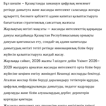
Бұл шешім – Қазақстанды заманауи цифрлық мемлекет
ретінде дамытуға және жасанды интеллект саласында жоғары
құзыретті, бәсекеге қабілетті адами капитал қалыптастыруға
бағытталған стратегиялық саясаттың жалғасы
Жарлықтың негізгі мақсаты — жасанды интеллекттің қарқынды
дамуы жағдайында Қазақстан Республикасының орнықты
дамуын қамтамасыз ету, сондай-ақ адами капиталды
дамытудың негізгі тетігі ретінде инновациялық білім беру
жүйесін қалыптастыруға жағдай жасау.
Жарлыққа сәйкес, 2026 жылғы 1 шілдеге дейін Үкімет 2026–
2029 жылдарға арналған жасанды интеллектті орта білім беру
жүйесіне кеңінен енгізу жөніндегі Кешенді жоспарды бекітеді.
Аталған жоспар білім беруді дараландыру тетіктерін құруды,
цифрлық инфрақұрылымды дамытуды, педагог кадрларды
даярлауды және білім алушылардың дербес деректерін
қорғауды қамтиды.
Жасанды интеллект оқу процесіне нақты енгізілетін тиімді