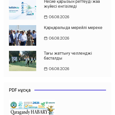
Несие қарызын реттеудің жаңа
жүйесі енгізіледі
06.08.2026
Қарқаралыда мерейлі мереке
06.08.2026
Таңғы жаттығу челленджі
басталды
06.08.2026
PDF нұсқа