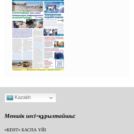
Kazakh
Меншік иесі-құрылтайшы:
«КЕНТ» БАСПА ҮЙІ