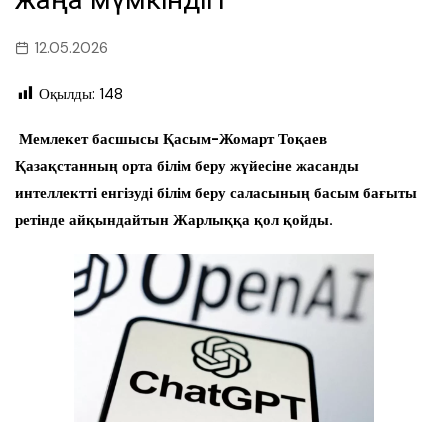
12.05.2026
Оқылды:
148
Мемлекет басшысы Қасым-Жомарт Тоқаев
Қазақстанның орта білім беру жүйесіне жасанды
интеллектті енгізуді білім беру саласының басым бағыты
ретінде айқындайтын Жарлыққа қол қойды.