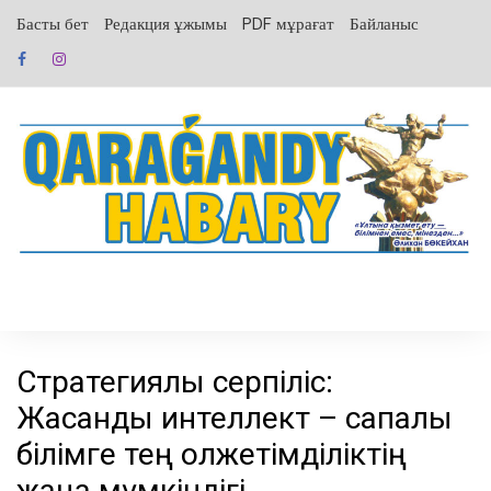
перейти
Басты бет
Редакция ұжымы
PDF мұрағат
Байланыс
к
содержанию
Стратегиялық серпіліс:
Жасанды интеллект – сапалы
білімге тең қолжетімділіктің
жаңа мүмкіндігі