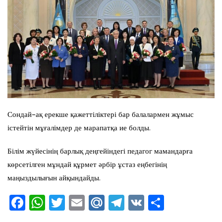
Сондай-ақ ерекше қажеттіліктері бар балалармен жұмыс
істейтін мұғалімдер де марапатқа ие болды.
Білім жүйесінің барлық деңгейіндегі педагог мамандарға
көрсетілген мұндай құрмет әрбір ұстаз еңбегінің
маңыздылығын айқындайды.
F
W
T
E
M
T
V
О
a
h
wi
m
ai
el
K
тп