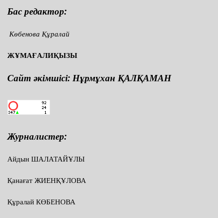
Бас редактор:
Көбенова Құралай
ЖҰМАҒАЛИҚЫЗЫ
Сайт әкімшісі: Нұрмұхан ҚАЛҚАМАН
Журналистер:
Айдын ШАЛАТАЙҰЛЫ
Қанағат ЖИЕНҚҰЛОВА
Құралай КӨБЕНОВА