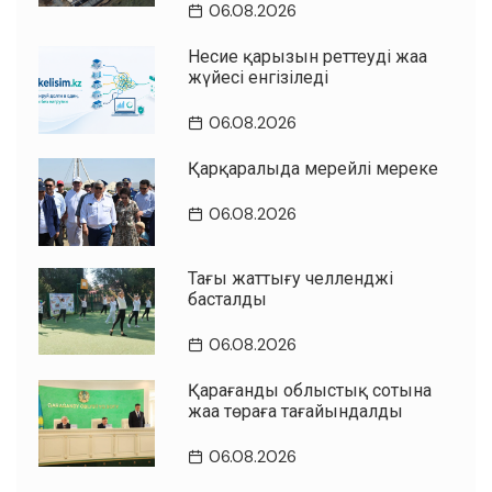
06.08.2026
Несие қарызын реттеудің жаңа
жүйесі енгізіледі
06.08.2026
Қарқаралыда мерейлі мереке
06.08.2026
Таңғы жаттығу челленджі
басталды
06.08.2026
Қарағанды облыстық сотына
жаңа төраға тағайындалды
06.08.2026