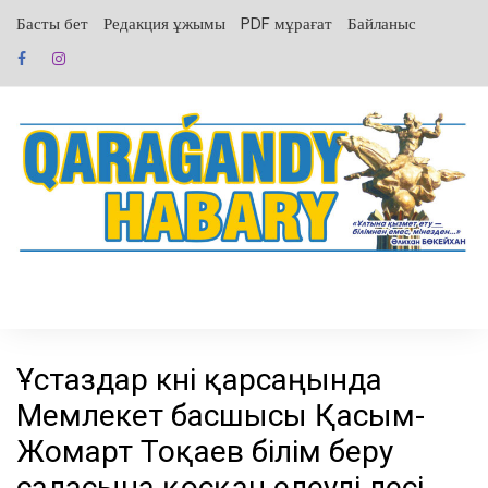
перейти
Басты бет
Редакция ұжымы
PDF мұрағат
Байланыс
к
содержанию
Ұстаздар күні қарсаңында
Мемлекет басшысы Қасым-
Жомарт Тоқаев білім беру
саласына қосқан елеулі үлесі