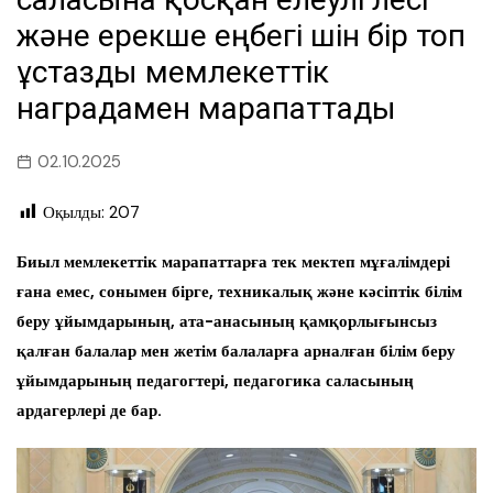
және ерекше еңбегі үшін бір топ
ұстазды мемлекеттік
наградамен марапаттады
02.10.2025
Оқылды:
207
Биыл мемлекеттік марапаттарға тек мектеп мұғалімдері
ғана емес, сонымен бірге, техникалық және кәсіптік білім
беру ұйымдарының, ата-анасының қамқорлығынсыз
қалған балалар мен жетім балаларға арналған білім беру
ұйымдарының педагогтері, педагогика саласының
ардагерлері де бар.